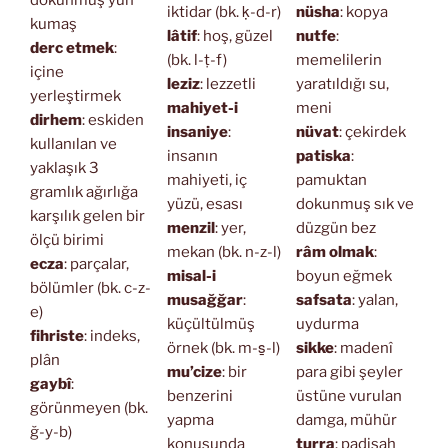
iktidar (bk. ḳ-d-r)
nüsha
: kopya
kumaş
lâtif
: hoş, güzel
nutfe
:
derc etmek
:
(bk. l-ṭ-f)
memelilerin
içine
leziz
: lezzetli
yaratıldığı su,
yerleştirmek
mahiyet-i
meni
dirhem
: eskiden
insaniye
:
nüvat
: çekirdek
kullanılan ve
insanın
patiska
:
yaklaşık 3
mahiyeti, iç
pamuktan
gramlık ağırlığa
yüzü, esası
dokunmuş sık ve
karşılık gelen bir
menzil
: yer,
düzgün bez
ölçü birimi
mekan (bk. n-z-l)
râm olmak
:
ecza
: parçalar,
misal-i
boyun eğmek
bölümler (bk. c-z-
musağğar
:
safsata
: yalan,
e)
küçültülmüş
uydurma
fihriste
: indeks,
örnek (bk. m-s̱-l)
sikke
: madenî
plân
mu’cize
: bir
para gibi şeyler
gaybî
:
benzerini
üstüne vurulan
görünmeyen (bk.
yapma
damga, mühür
ğ-y-b)
konusunda
turra
: padişah