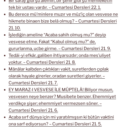
Bir saray gibi şu âlemin, bir şehir gibi şu memleketin
tek bir ustası vardır. – Cumartesi Dersleri 22. 1.
Bu derece mü’minlere muzır ve müz’iç olan vesvese ne
hikmete binaen bize belâ olmuş? – Cumartesi Dersleri
21. 10.
İşlediğin ameline “Acaba sahih olmuş mu?” deyip
vesvese etme. Fakat “Kabul olmuş mu?” de,
gururlanma, ucbe girme. – Cumartesi Dersleri 21. 9.
Tedâi-yi efkâr, galiben ihtiyarsızdır; onda mes’uliyet
yoktur. – Cumartesi Dersleri 21. 8.
Mânâlar kalbden çıktıkları vakit, suretlerden çıplak
olarak hayale girerler, oradan suretleri giyerler. –
Cumartesi Dersleri 21. 7.
EY MARAZ-I VESVESE İLE MÜPTELÂ! Biliyor musun,
vesvesen neye benzer? Musibete benzer. Ehemmiyet
verdikçe şişer; ehemmiyet vermezsen söner. –
Cumartesi Dersleri 21. 6.
Acaba sırf dünya için mi yaratılmışsın ki bütün vaktini
ona sarf ediyorsun? – Cumartesi Dersleri 21. 5.