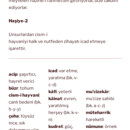
meyveleri hazine-i rahmetten getiriyorlar, bize takdim
ediyorlar.
Haşiye-2
Unsurlardan cism-i
hayvanîyi halk ve nutfeden zîhayatı icad etmeye
işarettir.
icad
: var etme,
acip
: şaşırtıcı,
yaratma (bk. v-
hayret verici
c-d)
büzr
: tohum
kâfi
: yeterli
mu’cizekâr
:
cism-i hayvanî
:
kâinat
: evren,
mu’cize sahibi
canlı bedeni (bk.
yaratılmış
(bk. a-c-z)
ḥ-y-y)
herşey (bk. k-v-
müteharrik
:
çuha
: tüysüz
n)
hareketli
ince, sık
kudret
: güç,
nümune
: örnek
dokunmuş yün