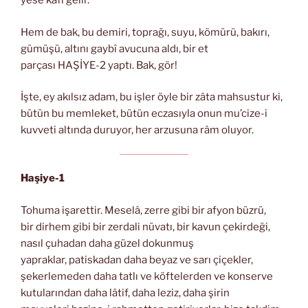
yese kâfi gelir.
Hem de bak, bu demiri, toprağı, suyu, kömürü, bakırı,
gümüşü, altını gaybî avucuna aldı, bir et
parçası HAŞİYE-2 yaptı. Bak, gör!
İşte, ey akılsız adam, bu işler öyle bir zâta mahsustur ki,
bütün bu memleket, bütün eczasıyla onun mu’cize-i
kuvveti altında duruyor, her arzusuna râm oluyor.
Haşiye-1
Tohuma işarettir. Meselâ, zerre gibi bir afyon büzrü,
bir dirhem gibi bir zerdali nüvatı, bir kavun çekirdeği,
nasıl çuhadan daha güzel dokunmuş
yapraklar, patiskadan daha beyaz ve sarı çiçekler,
şekerlemeden daha tatlı ve köftelerden ve konserve
kutularından daha lâtif, daha leziz, daha şirin