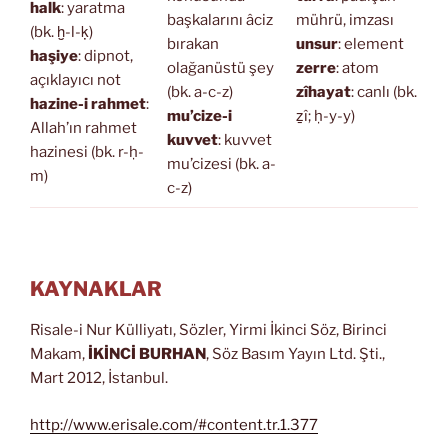
halk
: yaratma
başkalarını âciz
mührü, imzası
(bk. ḫ-l-ḳ)
bırakan
unsur
: element
haşiye
: dipnot,
olağanüstü şey
zerre
: atom
açıklayıcı not
(bk. a-c-z)
zîhayat
: canlı (bk.
hazine-i rahmet
:
mu’cize-i
ẕî; ḥ-y-y)
Allah’ın rahmet
kuvvet
: kuvvet
hazinesi (bk. r-ḥ-
mu’cizesi (bk. a-
m)
c-z)
KAYNAKLAR
Risale-i Nur Külliyatı, Sözler, Yirmi İkinci Söz, Birinci
Makam,
İKİNCİ BURHAN
, Söz Basım Yayın Ltd. Şti.,
Mart 2012, İstanbul.
http://www.erisale.com/#content.tr.1.377