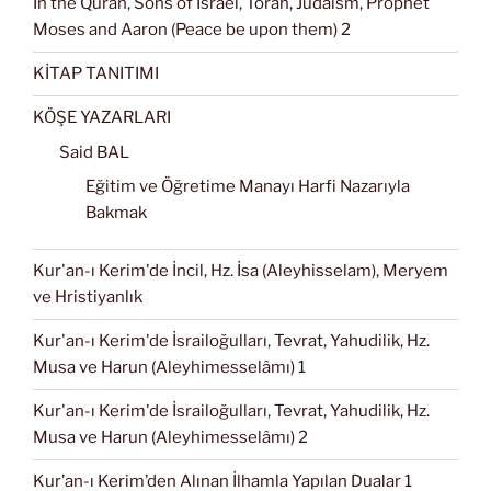
In the Quran, Sons of Israel, Torah, Judaism, Prophet
Moses and Aaron (Peace be upon them) 2
KİTAP TANITIMI
KÖŞE YAZARLARI
Said BAL
Eğitim ve Öğretime Manayı Harfi Nazarıyla
Bakmak
Kur'an-ı Kerim'de İncil, Hz. İsa (Aleyhisselam), Meryem
ve Hristiyanlık
Kur'an-ı Kerim'de İsrailoğulları, Tevrat, Yahudilik, Hz.
Musa ve Harun (Aleyhimesselâmı) 1
Kur'an-ı Kerim'de İsrailoğulları, Tevrat, Yahudilik, Hz.
Musa ve Harun (Aleyhimesselâmı) 2
Kur’an-ı Kerim’den Alınan İlhamla Yapılan Dualar 1