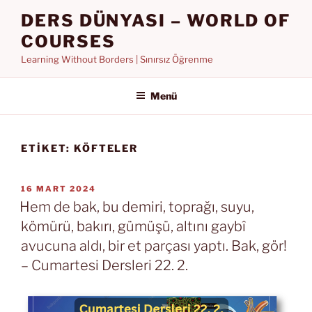
İçeriğe
DERS DÜNYASI – WORLD OF
geç
COURSES
Learning Without Borders | Sınırsız Öğrenme
Menü
ETIKET:
KÖFTELER
YAYIM
16 MART 2024
TARIHI
Hem de bak, bu demiri, toprağı, suyu,
kömürü, bakırı, gümüşü, altını gaybî
avucuna aldı, bir et parçası yaptı. Bak, gör!
– Cumartesi Dersleri 22. 2.