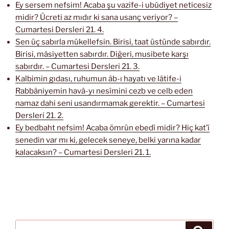
Ey sersem nefsim! Acaba şu vazife-i ubûdiyet neticesiz
midir? Ücreti az mıdır ki sana usanç veriyor? –
Cumartesi Dersleri 21. 4.
Sen üç sabırla mükellefsin. Birisi, taat üstünde sabırdır.
Birisi, mâsiyetten sabırdır. Diğeri, musibete karşı
sabırdır. – Cumartesi Dersleri 21. 3.
Kalbimin gıdası, ruhumun âb-ı hayatı ve lâtife-i
Rabbâniyemin havâ-yı nesîmini cezb ve celb eden
namaz dahi seni usandırmamak gerektir. – Cumartesi
Dersleri 21. 2.
Ey bedbaht nefsim! Acaba ömrün ebedî midir? Hiç kat’î
senedin var mı ki, gelecek seneye, belki yarına kadar
kalacaksın? – Cumartesi Dersleri 21. 1.
Ara:
Ara