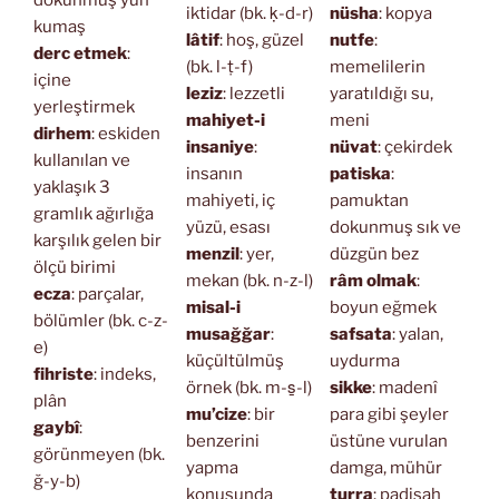
iktidar (bk. ḳ-d-r)
nüsha
: kopya
kumaş
lâtif
: hoş, güzel
nutfe
:
derc etmek
:
(bk. l-ṭ-f)
memelilerin
içine
leziz
: lezzetli
yaratıldığı su,
yerleştirmek
mahiyet-i
meni
dirhem
: eskiden
insaniye
:
nüvat
: çekirdek
kullanılan ve
insanın
patiska
:
yaklaşık 3
mahiyeti, iç
pamuktan
gramlık ağırlığa
yüzü, esası
dokunmuş sık ve
karşılık gelen bir
menzil
: yer,
düzgün bez
ölçü birimi
mekan (bk. n-z-l)
râm olmak
:
ecza
: parçalar,
misal-i
boyun eğmek
bölümler (bk. c-z-
musağğar
:
safsata
: yalan,
e)
küçültülmüş
uydurma
fihriste
: indeks,
örnek (bk. m-s̱-l)
sikke
: madenî
plân
mu’cize
: bir
para gibi şeyler
gaybî
:
benzerini
üstüne vurulan
görünmeyen (bk.
yapma
damga, mühür
ğ-y-b)
konusunda
turra
: padişah