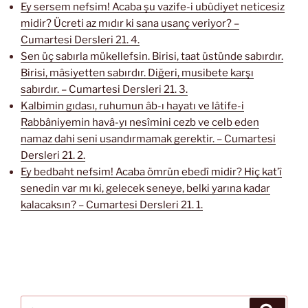
Ey sersem nefsim! Acaba şu vazife-i ubûdiyet neticesiz
midir? Ücreti az mıdır ki sana usanç veriyor? –
Cumartesi Dersleri 21. 4.
Sen üç sabırla mükellefsin. Birisi, taat üstünde sabırdır.
Birisi, mâsiyetten sabırdır. Diğeri, musibete karşı
sabırdır. – Cumartesi Dersleri 21. 3.
Kalbimin gıdası, ruhumun âb-ı hayatı ve lâtife-i
Rabbâniyemin havâ-yı nesîmini cezb ve celb eden
namaz dahi seni usandırmamak gerektir. – Cumartesi
Dersleri 21. 2.
Ey bedbaht nefsim! Acaba ömrün ebedî midir? Hiç kat’î
senedin var mı ki, gelecek seneye, belki yarına kadar
kalacaksın? – Cumartesi Dersleri 21. 1.
Ara:
Ara