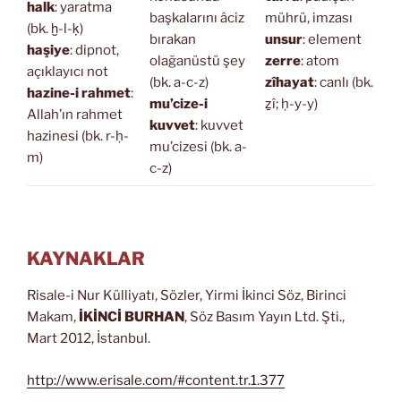
halk
: yaratma
başkalarını âciz
mührü, imzası
(bk. ḫ-l-ḳ)
bırakan
unsur
: element
haşiye
: dipnot,
olağanüstü şey
zerre
: atom
açıklayıcı not
(bk. a-c-z)
zîhayat
: canlı (bk.
hazine-i rahmet
:
mu’cize-i
ẕî; ḥ-y-y)
Allah’ın rahmet
kuvvet
: kuvvet
hazinesi (bk. r-ḥ-
mu’cizesi (bk. a-
m)
c-z)
KAYNAKLAR
Risale-i Nur Külliyatı, Sözler, Yirmi İkinci Söz, Birinci
Makam,
İKİNCİ BURHAN
, Söz Basım Yayın Ltd. Şti.,
Mart 2012, İstanbul.
http://www.erisale.com/#content.tr.1.377