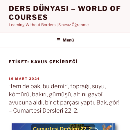
İçeriğe
DERS DÜNYASI – WORLD OF
geç
COURSES
Learning Without Borders | Sınırsız Öğrenme
Menü
ETIKET:
KAVUN ÇEKIRDEĞI
YAYIM
16 MART 2024
TARIHI
Hem de bak, bu demiri, toprağı, suyu,
kömürü, bakırı, gümüşü, altını gaybî
avucuna aldı, bir et parçası yaptı. Bak, gör!
– Cumartesi Dersleri 22. 2.