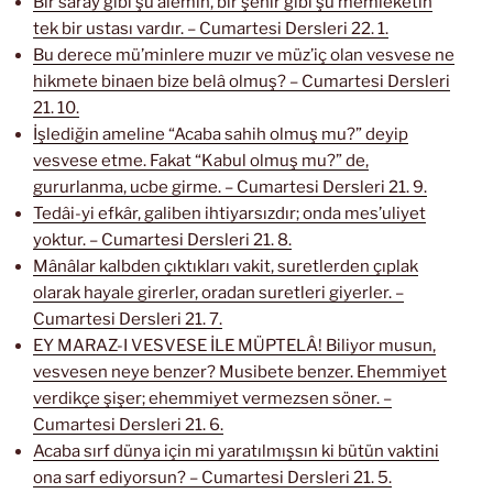
Bir saray gibi şu âlemin, bir şehir gibi şu memleketin
tek bir ustası vardır. – Cumartesi Dersleri 22. 1.
Bu derece mü’minlere muzır ve müz’iç olan vesvese ne
hikmete binaen bize belâ olmuş? – Cumartesi Dersleri
21. 10.
İşlediğin ameline “Acaba sahih olmuş mu?” deyip
vesvese etme. Fakat “Kabul olmuş mu?” de,
gururlanma, ucbe girme. – Cumartesi Dersleri 21. 9.
Tedâi-yi efkâr, galiben ihtiyarsızdır; onda mes’uliyet
yoktur. – Cumartesi Dersleri 21. 8.
Mânâlar kalbden çıktıkları vakit, suretlerden çıplak
olarak hayale girerler, oradan suretleri giyerler. –
Cumartesi Dersleri 21. 7.
EY MARAZ-I VESVESE İLE MÜPTELÂ! Biliyor musun,
vesvesen neye benzer? Musibete benzer. Ehemmiyet
verdikçe şişer; ehemmiyet vermezsen söner. –
Cumartesi Dersleri 21. 6.
Acaba sırf dünya için mi yaratılmışsın ki bütün vaktini
ona sarf ediyorsun? – Cumartesi Dersleri 21. 5.