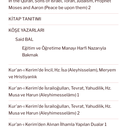
In the Quran, Sons of Israel, Torah, Judaism, Prophet
Moses and Aaron (Peace be upon them) 2
KİTAP TANITIMI
KÖŞE YAZARLARI
Said BAL
Eğitim ve Öğretime Manayı Harfi Nazarıyla
Bakmak
Kur'an-ı Kerim'de İncil, Hz. İsa (Aleyhisselam), Meryem
ve Hristiyanlık
Kur'an-ı Kerim'de İsrailoğulları, Tevrat, Yahudilik, Hz.
Musa ve Harun (Aleyhimesselâmı) 1
Kur'an-ı Kerim'de İsrailoğulları, Tevrat, Yahudilik, Hz.
Musa ve Harun (Aleyhimesselâmı) 2
Kur’an-ı Kerim’den Alınan İlhamla Yapılan Dualar 1