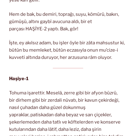
yese kâfi gelir.
Hem de bak, bu demiri, toprağı, suyu, kömürü, bakırı,
gümüşü, altını gaybî avucuna aldı, bir et
parçası HAŞİYE-2 yaptı. Bak, gör!
İşte, ey akılsız adam, bu işler öyle bir zâta mahsustur ki,
bütün bu memleket, bütün eczasıyla onun mu’cize-i
kuvveti altında duruyor, her arzusuna râm oluyor.
Haşiye-1
Tohuma işarettir. Meselâ, zerre gibi bir afyon büzrü,
bir dirhem gibi bir zerdali nüvatı, bir kavun çekirdeği,
nasıl çuhadan daha güzel dokunmuş
yapraklar, patiskadan daha beyaz ve sarı çiçekler,
şekerlemeden daha tatlı ve köftelerden ve konserve
kutularından daha lâtif, daha leziz, daha şirin