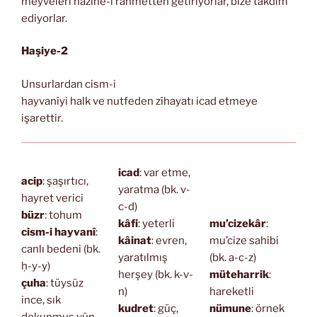
meyveleri hazine-i rahmetten getiriyorlar, bize takdim
ediyorlar.
Haşiye-2
Unsurlardan cism-i
hayvanîyi halk ve nutfeden zîhayatı icad etmeye
işarettir.
icad
: var etme,
acip
: şaşırtıcı,
yaratma (bk. v-
hayret verici
c-d)
büzr
: tohum
kâfi
: yeterli
mu’cizekâr
:
cism-i hayvanî
:
kâinat
: evren,
mu’cize sahibi
canlı bedeni (bk.
yaratılmış
(bk. a-c-z)
ḥ-y-y)
herşey (bk. k-v-
müteharrik
:
çuha
: tüysüz
n)
hareketli
ince, sık
kudret
: güç,
nümune
: örnek
dokunmuş yün