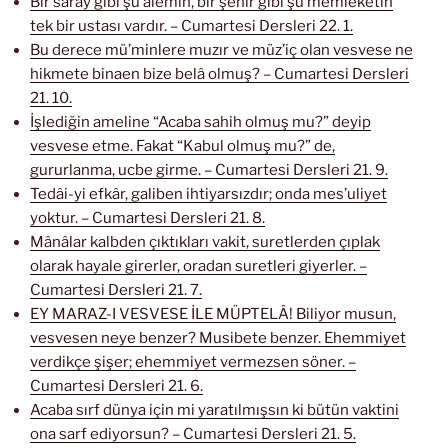
Bir saray gibi şu âlemin, bir şehir gibi şu memleketin
tek bir ustası vardır. – Cumartesi Dersleri 22. 1.
Bu derece mü’minlere muzır ve müz’iç olan vesvese ne
hikmete binaen bize belâ olmuş? – Cumartesi Dersleri
21. 10.
İşlediğin ameline “Acaba sahih olmuş mu?” deyip
vesvese etme. Fakat “Kabul olmuş mu?” de,
gururlanma, ucbe girme. – Cumartesi Dersleri 21. 9.
Tedâi-yi efkâr, galiben ihtiyarsızdır; onda mes’uliyet
yoktur. – Cumartesi Dersleri 21. 8.
Mânâlar kalbden çıktıkları vakit, suretlerden çıplak
olarak hayale girerler, oradan suretleri giyerler. –
Cumartesi Dersleri 21. 7.
EY MARAZ-I VESVESE İLE MÜPTELÂ! Biliyor musun,
vesvesen neye benzer? Musibete benzer. Ehemmiyet
verdikçe şişer; ehemmiyet vermezsen söner. –
Cumartesi Dersleri 21. 6.
Acaba sırf dünya için mi yaratılmışsın ki bütün vaktini
ona sarf ediyorsun? – Cumartesi Dersleri 21. 5.