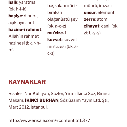
halk
: yaratma
başkalarını âciz
mührü, imzası
(bk. ḫ-l-ḳ)
bırakan
unsur
: element
haşiye
: dipnot,
olağanüstü şey
zerre
: atom
açıklayıcı not
(bk. a-c-z)
zîhayat
: canlı (bk.
hazine-i rahmet
:
mu’cize-i
ẕî; ḥ-y-y)
Allah’ın rahmet
kuvvet
: kuvvet
hazinesi (bk. r-ḥ-
mu’cizesi (bk. a-
m)
c-z)
KAYNAKLAR
Risale-i Nur Külliyatı, Sözler, Yirmi İkinci Söz, Birinci
Makam,
İKİNCİ BURHAN
, Söz Basım Yayın Ltd. Şti.,
Mart 2012, İstanbul.
http://www.erisale.com/#content.tr.1.377