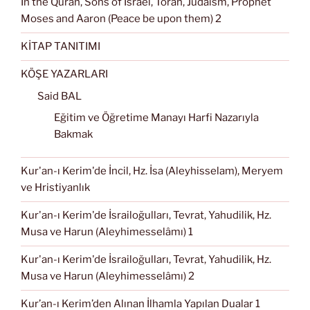
In the Quran, Sons of Israel, Torah, Judaism, Prophet
Moses and Aaron (Peace be upon them) 2
KİTAP TANITIMI
KÖŞE YAZARLARI
Said BAL
Eğitim ve Öğretime Manayı Harfi Nazarıyla
Bakmak
Kur'an-ı Kerim'de İncil, Hz. İsa (Aleyhisselam), Meryem
ve Hristiyanlık
Kur'an-ı Kerim'de İsrailoğulları, Tevrat, Yahudilik, Hz.
Musa ve Harun (Aleyhimesselâmı) 1
Kur'an-ı Kerim'de İsrailoğulları, Tevrat, Yahudilik, Hz.
Musa ve Harun (Aleyhimesselâmı) 2
Kur’an-ı Kerim’den Alınan İlhamla Yapılan Dualar 1