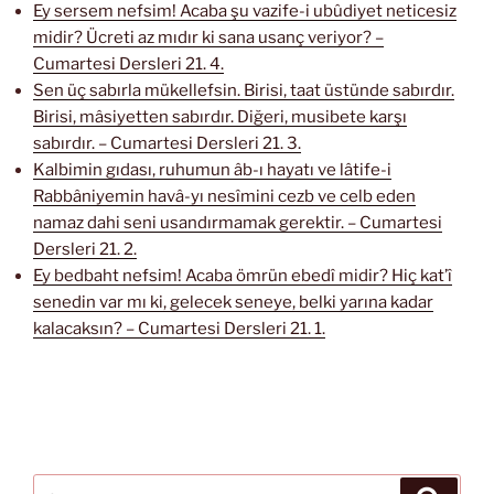
Ey sersem nefsim! Acaba şu vazife-i ubûdiyet neticesiz
midir? Ücreti az mıdır ki sana usanç veriyor? –
Cumartesi Dersleri 21. 4.
Sen üç sabırla mükellefsin. Birisi, taat üstünde sabırdır.
Birisi, mâsiyetten sabırdır. Diğeri, musibete karşı
sabırdır. – Cumartesi Dersleri 21. 3.
Kalbimin gıdası, ruhumun âb-ı hayatı ve lâtife-i
Rabbâniyemin havâ-yı nesîmini cezb ve celb eden
namaz dahi seni usandırmamak gerektir. – Cumartesi
Dersleri 21. 2.
Ey bedbaht nefsim! Acaba ömrün ebedî midir? Hiç kat’î
senedin var mı ki, gelecek seneye, belki yarına kadar
kalacaksın? – Cumartesi Dersleri 21. 1.
Ara:
Ara