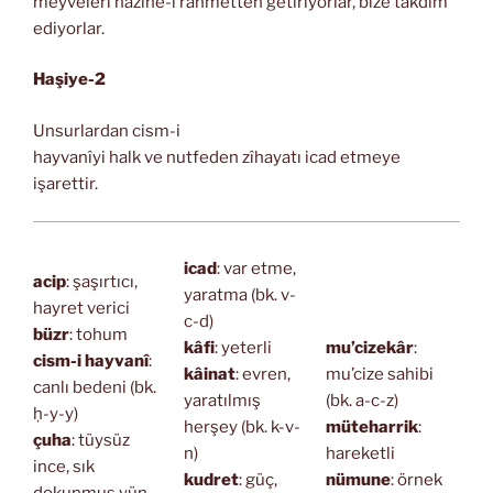
meyveleri hazine-i rahmetten getiriyorlar, bize takdim
ediyorlar.
Haşiye-2
Unsurlardan cism-i
hayvanîyi halk ve nutfeden zîhayatı icad etmeye
işarettir.
icad
: var etme,
acip
: şaşırtıcı,
yaratma (bk. v-
hayret verici
c-d)
büzr
: tohum
kâfi
: yeterli
mu’cizekâr
:
cism-i hayvanî
:
kâinat
: evren,
mu’cize sahibi
canlı bedeni (bk.
yaratılmış
(bk. a-c-z)
ḥ-y-y)
herşey (bk. k-v-
müteharrik
:
çuha
: tüysüz
n)
hareketli
ince, sık
kudret
: güç,
nümune
: örnek
dokunmuş yün