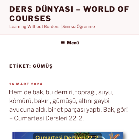
İçeriğe
DERS DÜNYASI – WORLD OF
geç
COURSES
Learning Without Borders | Sınırsız Öğrenme
Menü
ETIKET:
GÜMÜŞ
YAYIM
16 MART 2024
TARIHI
Hem de bak, bu demiri, toprağı, suyu,
kömürü, bakırı, gümüşü, altını gaybî
avucuna aldı, bir et parçası yaptı. Bak, gör!
– Cumartesi Dersleri 22. 2.