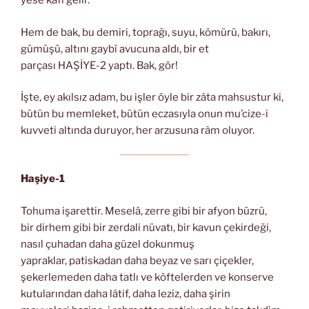
yese kâfi gelir.
Hem de bak, bu demiri, toprağı, suyu, kömürü, bakırı,
gümüşü, altını gaybî avucuna aldı, bir et
parçası HAŞİYE-2 yaptı. Bak, gör!
İşte, ey akılsız adam, bu işler öyle bir zâta mahsustur ki,
bütün bu memleket, bütün eczasıyla onun mu’cize-i
kuvveti altında duruyor, her arzusuna râm oluyor.
Haşiye-1
Tohuma işarettir. Meselâ, zerre gibi bir afyon büzrü,
bir dirhem gibi bir zerdali nüvatı, bir kavun çekirdeği,
nasıl çuhadan daha güzel dokunmuş
yapraklar, patiskadan daha beyaz ve sarı çiçekler,
şekerlemeden daha tatlı ve köftelerden ve konserve
kutularından daha lâtif, daha leziz, daha şirin