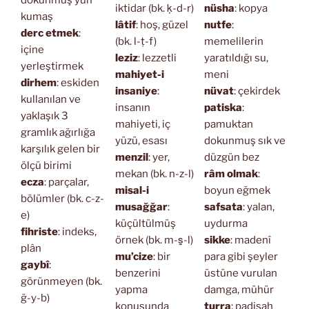
iktidar (bk. ḳ-d-r)
nüsha
: kopya
kumaş
lâtif
: hoş, güzel
nutfe
:
derc etmek
:
(bk. l-ṭ-f)
memelilerin
içine
leziz
: lezzetli
yaratıldığı su,
yerleştirmek
mahiyet-i
meni
dirhem
: eskiden
insaniye
:
nüvat
: çekirdek
kullanılan ve
insanın
patiska
:
yaklaşık 3
mahiyeti, iç
pamuktan
gramlık ağırlığa
yüzü, esası
dokunmuş sık ve
karşılık gelen bir
menzil
: yer,
düzgün bez
ölçü birimi
mekan (bk. n-z-l)
râm olmak
:
ecza
: parçalar,
misal-i
boyun eğmek
bölümler (bk. c-z-
musağğar
:
safsata
: yalan,
e)
küçültülmüş
uydurma
fihriste
: indeks,
örnek (bk. m-s̱-l)
sikke
: madenî
plân
mu’cize
: bir
para gibi şeyler
gaybî
:
benzerini
üstüne vurulan
görünmeyen (bk.
yapma
damga, mühür
ğ-y-b)
konusunda
turra
: padişah