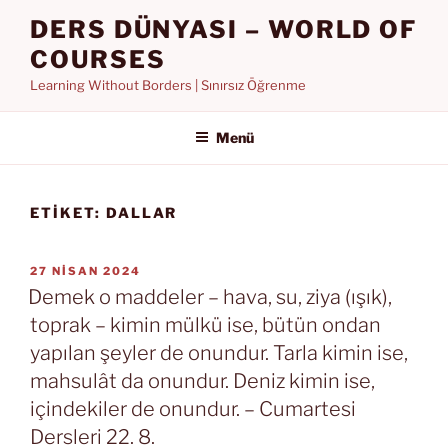
İçeriğe
DERS DÜNYASI – WORLD OF
geç
COURSES
Learning Without Borders | Sınırsız Öğrenme
Menü
ETIKET:
DALLAR
YAYIM
27 NISAN 2024
TARIHI
Demek o maddeler – hava, su, ziya (ışık),
toprak – kimin mülkü ise, bütün ondan
yapılan şeyler de onundur. Tarla kimin ise,
mahsulât da onundur. Deniz kimin ise,
içindekiler de onundur. – Cumartesi
Dersleri 22. 8.