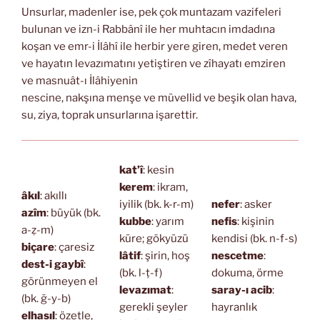
Unsurlar, madenler ise, pek çok muntazam vazifeleri
bulunan ve izn-i Rabbânî ile her muhtacın imdadına
koşan ve emr-i İlâhî ile herbir yere giren, medet veren
ve hayatın levazımatını yetiştiren ve zîhayatı emziren
ve masnuât-ı İlâhiyenin
nescine, nakşına menşe ve müvellid ve beşik olan hava,
su, ziya, toprak unsurlarına işarettir.
kat’î
: kesin
kerem
: ikram,
âkıl
: akıllı
iyilik (bk. k-r-m)
nefer
: asker
azîm
: büyük (bk.
kubbe
: yarım
nefis
: kişinin
a-ẓ-m)
küre; gökyüzü
kendisi (bk. n-f-s)
biçare
: çaresiz
lâtif
: şirin, hoş
nescetme
:
dest-i gaybî
:
(bk. l-ṭ-f)
dokuma, örme
görünmeyen el
levazımat
:
saray-ı acib
:
(bk. ğ-y-b)
gerekli şeyler
hayranlık
elhasıl
: özetle,