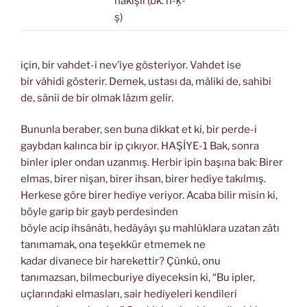
nakışlı (bk. n-ḳ-
ş)
için, bir vahdet-i nev’iye gösteriyor. Vahdet ise
bir vâhidi gösterir. Demek, ustası da, mâliki de, sahibi
de, sânii de bir olmak lâzım gelir.
Bununla beraber, sen buna dikkat et ki, bir perde-i
gaybdan kalınca bir ip çıkıyor. HAŞİYE-1 Bak, sonra
binler ipler ondan uzanmış. Herbir ipin başına bak: Birer
elmas, birer nişan, birer ihsan, birer hediye takılmış.
Herkese göre birer hediye veriyor. Acaba bilir misin ki,
böyle garip bir gayb perdesinden
böyle acip ihsânâtı, hedâyâyı şu mahlûklara uzatan zâtı
tanımamak, ona teşekkür etmemek ne
kadar divanece bir harekettir? Çünkü, onu
tanımazsan, bilmecburiye diyeceksin ki, “Bu ipler,
uçlarındaki elmasları, sair hediyeleri kendileri