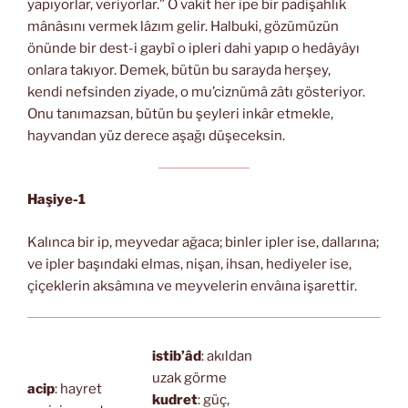
yapıyorlar, veriyorlar.” O vakit her ipe bir padişahlık
mânâsını vermek lâzım gelir. Halbuki, gözümüzün
önünde bir dest-i gaybî o ipleri dahi yapıp o hedâyâyı
onlara takıyor. Demek, bütün bu sarayda herşey,
kendi nefsinden ziyade, o mu’ciznümâ zâtı gösteriyor.
Onu tanımazsan, bütün bu şeyleri inkâr etmekle,
hayvandan yüz derece aşağı düşeceksin.
Haşiye-1
Kalınca bir ip, meyvedar ağaca; binler ipler ise, dallarına;
ve ipler başındaki elmas, nişan, ihsan, hediyeler ise,
çiçeklerin aksâmına ve meyvelerin envâına işarettir.
istib’âd
: akıldan
uzak görme
acip
: hayret
kudret
: güç,