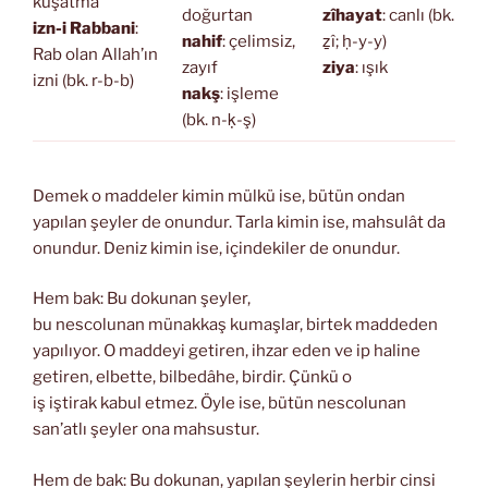
kuşatma
doğurtan
zîhayat
: canlı (bk.
izn-i Rabbani
:
nahif
: çelimsiz,
ẕî; ḥ-y-y)
Rab olan Allah’ın
zayıf
ziya
: ışık
izni (bk. r-b-b)
nakş
: işleme
(bk. n-ḳ-ş)
Demek o maddeler kimin mülkü ise, bütün ondan
yapılan şeyler de onundur. Tarla kimin ise, mahsulât da
onundur. Deniz kimin ise, içindekiler de onundur.
Hem bak: Bu dokunan şeyler,
bu nescolunan münakkaş kumaşlar, birtek maddeden
yapılıyor. O maddeyi getiren, ihzar eden ve ip haline
getiren, elbette, bilbedâhe, birdir. Çünkü o
iş iştirak kabul etmez. Öyle ise, bütün nescolunan
san’atlı şeyler ona mahsustur.
Hem de bak: Bu dokunan, yapılan şeylerin herbir cinsi