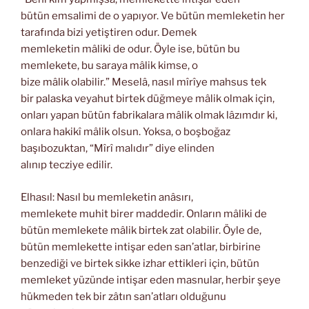
bütün emsalimi de o yapıyor. Ve bütün memleketin her
tarafında bizi yetiştiren odur. Demek
memleketin mâliki de odur. Öyle ise, bütün bu
memlekete, bu saraya mâlik kimse, o
bize mâlik olabilir.” Meselâ, nasıl mîrîye mahsus tek
bir palaska veyahut birtek düğmeye mâlik olmak için,
onları yapan bütün fabrikalara mâlik olmak lâzımdır ki,
onlara hakikî mâlik olsun. Yoksa, o boşboğaz
başıbozuktan, “Mîrî malıdır” diye elinden
alınıp tecziye edilir.
Elhasıl: Nasıl bu memleketin anâsırı,
memlekete muhit birer maddedir. Onların mâliki de
bütün memlekete mâlik birtek zat olabilir. Öyle de,
bütün memlekette intişar eden san’atlar, birbirine
benzediği ve birtek sikke izhar ettikleri için, bütün
memleket yüzünde intişar eden masnular, herbir şeye
hükmeden tek bir zâtın san’atları olduğunu