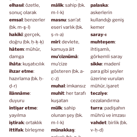
elhasıl
: özetle,
mâlik
: sahip (bk.
palaska
:
sonuç olarak
m-l-k)
askerlerin
emsal
: benzerler
masnu
: san’at
kullandığı geniş
(bk. m-s̱-l)
eseri varlık (bk.
kemer
hakikî
: gerçek,
ṣ-n-a)
saray-ı
doğru (bk. ḥ-ḳ-ḳ)
mîrî
: devlete,
muhteşem
:
hâtem
: mühür,
kamuya âit
ihtişamlı,
damga
mu’ciznümâ
:
görkemli saray
ihâta
: kuşatıcılık
mu’cize
sikke
: madenî
ihzar etme
:
gösteren (bk. a-
para gibi şeyler
hazırlama (bk. ḥ-
c-z)
üzerine vurulan
ḍ-r)
muhal
: imkansız
mühür, işaret
ilânnâme
:
muhit
: her tarafı
tecziye
:
duyuru
kuşatan
cezalandırma
intişar etme
:
mülk
: sahip
turra
: padişahın
yayılma
olunan şey (bk.
mührü ve imzası
iştirak
: ortaklık
m-l-k)
vahdet
: birlik (bk.
ittifak
: birleşme
münakkaş
:
v-ḥ-d)