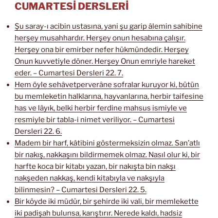
CUMARTESİ DERSLERİ
Şu saray-ı acibin ustasına, yani şu garip âlemin sahibine
herşey musahhardır. Herşey onun hesabına çalışır.
Herşey ona bir emirber nefer hükmündedir. Herşey
Onun kuvvetiyle döner. Herşey Onun emriyle hareket
eder. – Cumartesi Dersleri 22. 7.
Hem öyle sehâvetperverâne sofralar kuruyor ki, bütün
bu memleketin halklarına, hayvanlarına, herbir taifesine
has ve lâyık, belki herbir ferdine mahsus ismiyle ve
resmiyle bir tabla-i nimet veriliyor. – Cumartesi
Dersleri 22. 6.
Madem bir harf, kâtibini göstermeksizin olmaz. San’atlı
bir nakış, nakkaşını bildirmemek olmaz. Nasıl olur ki, bir
harfte koca bir kitabı yazan, bir nakışta bin nakşı
nakşeden nakkaş, kendi kitabıyla ve nakşıyla
bilinmesin? – Cumartesi Dersleri 22. 5.
Bir köyde iki müdür, bir şehirde iki vali, bir memlekette
iki padişah bulunsa, karıştırır. Nerede kaldı, hadsiz