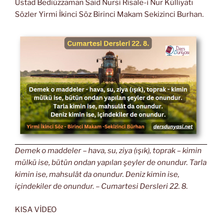
Üstad Bediüzzaman Said Nursi Risale-i Nur Külliyatı
Sözler Yirmi İkinci Söz Birinci Makam Sekizinci Burhan.
Demek o maddeler – hava, su, ziya (ışık), toprak – kimin
mülkü ise, bütün ondan yapılan şeyler de onundur. Tarla
kimin ise, mahsulât da onundur. Deniz kimin ise,
içindekiler de onundur. – Cumartesi Dersleri 22. 8.
KISA VİDEO