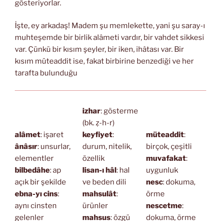
gösteriyorlar.
İşte, ey arkadaş! Madem şu memlekette, yani şu saray-ı
muhteşemde bir birlik alâmeti vardır, bir vahdet sikkesi
var. Çünkü bir kısım şeyler, bir iken, ihâtası var. Bir
kısım müteaddit ise, fakat birbirine benzediği ve her
tarafta bulunduğu
izhar
: gösterme
(bk. ẓ-h-r)
alâmet
: işaret
keyfiyet
:
müteaddit
:
ânâsır
: unsurlar,
durum, nitelik,
birçok, çeşitli
elementler
özellik
muvafakat
:
bilbedâhe
: ap
lisan-ı hâl
: hal
uygunluk
açık bir şekilde
ve beden dili
nesc
: dokuma,
ebna-yı cins
:
mahsulât
:
örme
aynı cinsten
ürünler
nescetme
:
gelenler
mahsus
: özgü
dokuma, örme