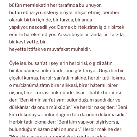
bütün memleketin her tarafında bulunuyor,
bütün ebna-yi cinsleriyle öyle intişar etmiş, beraber
olarak, birbiri içinde, bir tarzda, bir anda
yapılıyor, nescediliyor. Demek birtek zâtın işidir; birtek
emirle hareket ediyor. Yoksa, böyle bir anda, bir tarzda,
bir keyfiyette, bir
heyette ittifak ve muvafakat muhaldir.
Öyle ise, bu san’atlı şeylerin herbirisi, o gizli zâtın
bir ilânnâmesi hükmünde, onu gösteriyor. Güya herbir
çiçekli kumaş, herbir san’atlı makine, herbir tatlı lokma,
o mu’ciznümâ zâtın birer sikkesi, birer hâtemi, birer
nişanı, birer turrası hükmünde, lisan-ı hâl ile herbirisi
der: “Ben kimin san’atıyım; bulunduğum sandıklar ve
dükkânlar da onun mülküdür.” Ve herbir nakış der: “Beni
kim dokuduysa, bulunduğum top da onun dokumasıdır.”
Herbir tatlı lokma der: “Beni kim yapıyor, pişiriyorsa,
bulunduğum kazan dahi onundur.” Herbir makine der:
“Beni kim yapmışsa, memlekette intişar eden