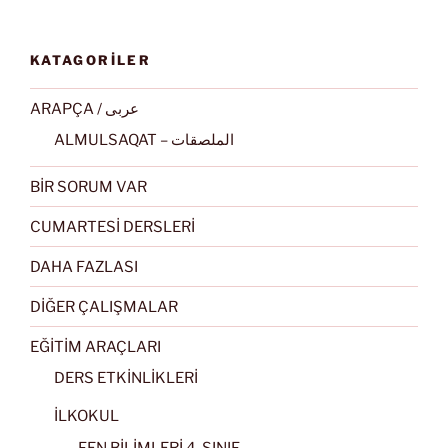
KATAGORİLER
ARAPÇA / عربى
ALMULSAQAT – الملصقات
BİR SORUM VAR
CUMARTESİ DERSLERİ
DAHA FAZLASI
DİĞER ÇALIŞMALAR
EĞİTİM ARAÇLARI
DERS ETKİNLİKLERİ
İLKOKUL
FEN BİLİMLERİ 4. SINIF