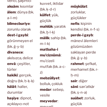
verici, şaşırtıcı
kuvvet, iktidar
aksâm
: kısımlar
müşkülat
:
(bk. ḳ-d-r)
âlem
: dünya (bk.
zorluklar,
külfet
: yük,
a-l-m)
güçlükler
güçlük
bilmecburiye
:
nefis
: kişinin
mahlûk
: yaratık
zorunlu olarak
kendisi (bk. n-f-s)
(bk. ḫ-l-ḳ)
dest-i gaybî
:
perde-i gayb
:
mâlik
: sahip (bk.
görünmeyen el
mânevî âlemleri
m-l-k)
(bk. ğ-y-b)
gözümüzden
matbaha-i
divanece
:
saklayan perde
mu’ciznümâ
:
akılsızca, delice
(bk. ğ-y-b)
mu’cizeli
envâ
: çeşitler,
rahmet
: şefkat,
mutfak (bk. a-c-
türler
merhamet (bk. r-
z)
hakikî
: gerçek,
ḥ-m)
mebzûliyet
:
doğru (bk. ḥ-ḳ-ḳ)
sair
: diğer
bolluk, çokluk
hâlât
: haller,
sâni
: san’atkâr
medar
: sebep,
durumlar
(bk. ṣ-n-a)
vesile
haşiye
: dipnot,
suûbet
: zorluk,
meyvedar
:
açıklayıcı not
güçlük
meyveli