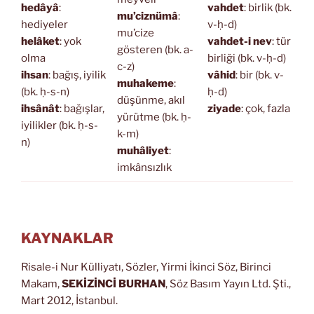
hedâyâ
:
vahdet
: birlik (bk.
mu’ciznümâ
:
hediyeler
v-ḥ-d)
mu’cize
helâket
: yok
vahdet-i nev
: tür
gösteren (bk. a-
olma
birliği (bk. v-ḥ-d)
c-z)
ihsan
: bağış, iyilik
vâhid
: bir (bk. v-
muhakeme
:
(bk. ḥ-s-n)
ḥ-d)
düşünme, akıl
ihsânât
: bağışlar,
ziyade
: çok, fazla
yürütme (bk. ḥ-
iyilikler (bk. ḥ-s-
k-m)
n)
muhâliyet
:
imkânsızlık
KAYNAKLAR
Risale-i Nur Külliyatı, Sözler, Yirmi İkinci Söz, Birinci
Makam,
SEKİZİNCİ BURHAN
, Söz Basım Yayın Ltd. Şti.,
Mart 2012, İstanbul.