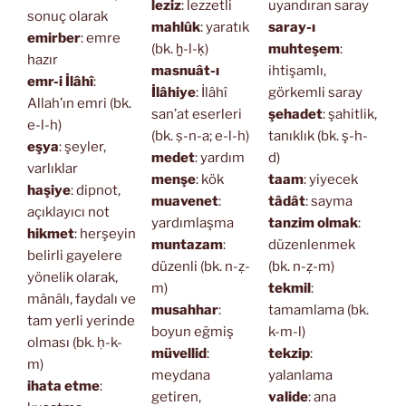
leziz
: lezzetli
uyandıran saray
sonuç olarak
mahlûk
: yaratık
saray-ı
emirber
: emre
(bk. ḫ-l-ḳ)
muhteşem
:
hazır
masnuât-ı
ihtişamlı,
emr-i İlâhî
:
İlâhiye
: İlâhî
görkemli saray
Allah’ın emri (bk.
san’at eserleri
şehadet
: şahitlik,
e-l-h)
(bk. ṣ-n-a; e-l-h)
tanıklık (bk. ş-h-
eşya
: şeyler,
medet
: yardım
d)
varlıklar
menşe
: kök
taam
: yiyecek
haşiye
: dipnot,
muavenet
:
tâdât
: sayma
açıklayıcı not
yardımlaşma
tanzim olmak
:
hikmet
: herşeyin
muntazam
:
düzenlenmek
belirli gayelere
düzenli (bk. n-ẓ-
(bk. n-ẓ-m)
yönelik olarak,
m)
tekmil
:
mânâlı, faydalı ve
musahhar
:
tamamlama (bk.
tam yerli yerinde
boyun eğmiş
k-m-l)
olması (bk. ḥ-k-
müvellid
:
tekzip
:
m)
meydana
yalanlama
ihata etme
:
getiren,
valide
: ana