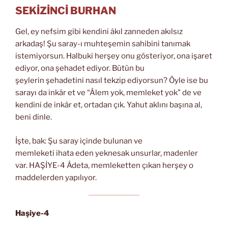
SEKİZİNCİ BURHAN
Gel, ey nefsim gibi kendini âkıl zanneden akılsız
arkadaş! Şu saray-ı muhteşemin sahibini tanımak
istemiyorsun. Halbuki herşey onu gösteriyor, ona işaret
ediyor, ona şehadet ediyor. Bütün bu
şeylerin şehadetini nasıl tekzip ediyorsun? Öyle ise bu
sarayı da inkâr et ve “Âlem yok, memleket yok” de ve
kendini de inkâr et, ortadan çık. Yahut aklını başına al,
beni dinle.
İşte, bak: Şu saray içinde bulunan ve
memleketi ihata eden yeknesak unsurlar, madenler
var. HAŞİYE-4 Âdeta, memleketten çıkan herşey o
maddelerden yapılıyor.
Haşiye-4