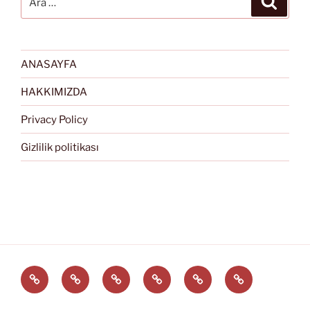
ANASAYFA
HAKKIMIZDA
Privacy Policy
Gizlilik politikası
Türkçe
English
Svenska
العربية
中
EĞİTİM
文
ARAÇLARI
(中