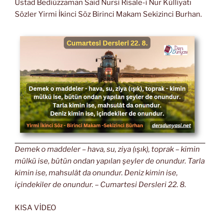
Üstad Bediüzzaman Said Nursi Risale-i Nur Külliyatı
Sözler Yirmi İkinci Söz Birinci Makam Sekizinci Burhan.
Demek o maddeler – hava, su, ziya (ışık), toprak – kimin
mülkü ise, bütün ondan yapılan şeyler de onundur. Tarla
kimin ise, mahsulât da onundur. Deniz kimin ise,
içindekiler de onundur. – Cumartesi Dersleri 22. 8.
KISA VİDEO