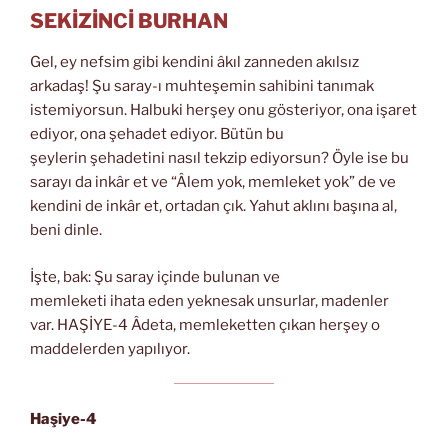
SEKİZİNCİ BURHAN
Gel, ey nefsim gibi kendini âkıl zanneden akılsız
arkadaş! Şu saray-ı muhteşemin sahibini tanımak
istemiyorsun. Halbuki herşey onu gösteriyor, ona işaret
ediyor, ona şehadet ediyor. Bütün bu
şeylerin şehadetini nasıl tekzip ediyorsun? Öyle ise bu
sarayı da inkâr et ve “Âlem yok, memleket yok” de ve
kendini de inkâr et, ortadan çık. Yahut aklını başına al,
beni dinle.
İşte, bak: Şu saray içinde bulunan ve
memleketi ihata eden yeknesak unsurlar, madenler
var. HAŞİYE-4 Âdeta, memleketten çıkan herşey o
maddelerden yapılıyor.
Haşiye-4