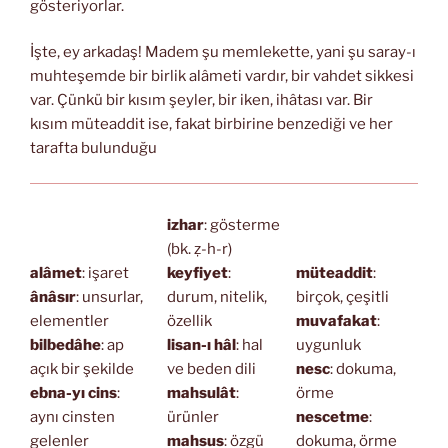
gösteriyorlar.
İşte, ey arkadaş! Madem şu memlekette, yani şu saray-ı
muhteşemde bir birlik alâmeti vardır, bir vahdet sikkesi
var. Çünkü bir kısım şeyler, bir iken, ihâtası var. Bir
kısım müteaddit ise, fakat birbirine benzediği ve her
tarafta bulunduğu
izhar
: gösterme
(bk. ẓ-h-r)
alâmet
: işaret
keyfiyet
:
müteaddit
:
ânâsır
: unsurlar,
durum, nitelik,
birçok, çeşitli
elementler
özellik
muvafakat
:
bilbedâhe
: ap
lisan-ı hâl
: hal
uygunluk
açık bir şekilde
ve beden dili
nesc
: dokuma,
ebna-yı cins
:
mahsulât
:
örme
aynı cinsten
ürünler
nescetme
:
gelenler
mahsus
: özgü
dokuma, örme