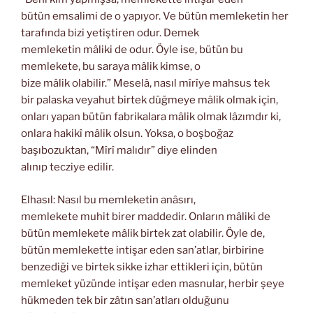
bütün emsalimi de o yapıyor. Ve bütün memleketin her
tarafında bizi yetiştiren odur. Demek
memleketin mâliki de odur. Öyle ise, bütün bu
memlekete, bu saraya mâlik kimse, o
bize mâlik olabilir.” Meselâ, nasıl mîrîye mahsus tek
bir palaska veyahut birtek düğmeye mâlik olmak için,
onları yapan bütün fabrikalara mâlik olmak lâzımdır ki,
onlara hakikî mâlik olsun. Yoksa, o boşboğaz
başıbozuktan, “Mîrî malıdır” diye elinden
alınıp tecziye edilir.
Elhasıl: Nasıl bu memleketin anâsırı,
memlekete muhit birer maddedir. Onların mâliki de
bütün memlekete mâlik birtek zat olabilir. Öyle de,
bütün memlekette intişar eden san’atlar, birbirine
benzediği ve birtek sikke izhar ettikleri için, bütün
memleket yüzünde intişar eden masnular, herbir şeye
hükmeden tek bir zâtın san’atları olduğunu