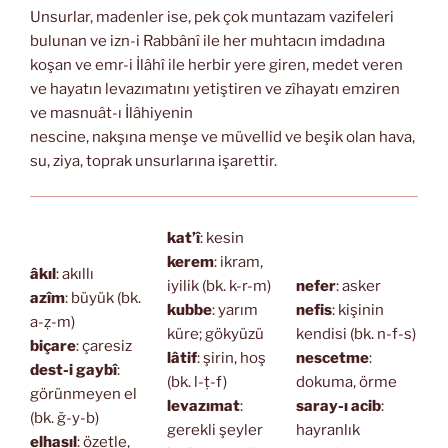
Unsurlar, madenler ise, pek çok muntazam vazifeleri
bulunan ve izn-i Rabbânî ile her muhtacın imdadına
koşan ve emr-i İlâhî ile herbir yere giren, medet veren
ve hayatın levazımatını yetiştiren ve zîhayatı emziren
ve masnuât-ı İlâhiyenin
nescine, nakşına menşe ve müvellid ve beşik olan hava,
su, ziya, toprak unsurlarına işarettir.
kat’î
: kesin
kerem
: ikram,
âkıl
: akıllı
iyilik (bk. k-r-m)
nefer
: asker
azîm
: büyük (bk.
kubbe
: yarım
nefis
: kişinin
a-ẓ-m)
küre; gökyüzü
kendisi (bk. n-f-s)
biçare
: çaresiz
lâtif
: şirin, hoş
nescetme
:
dest-i gaybî
:
(bk. l-ṭ-f)
dokuma, örme
görünmeyen el
levazımat
:
saray-ı acib
:
(bk. ğ-y-b)
gerekli şeyler
hayranlık
elhasıl
: özetle,