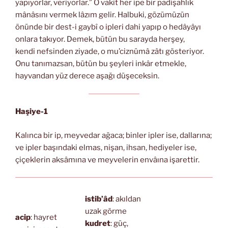
yapıyorlar, veriyorlar.” O vakit her ipe bir padişahlık
mânâsını vermek lâzım gelir. Halbuki, gözümüzün
önünde bir dest-i gaybî o ipleri dahi yapıp o hedâyâyı
onlara takıyor. Demek, bütün bu sarayda herşey,
kendi nefsinden ziyade, o mu’ciznümâ zâtı gösteriyor.
Onu tanımazsan, bütün bu şeyleri inkâr etmekle,
hayvandan yüz derece aşağı düşeceksin.
Haşiye-1
Kalınca bir ip, meyvedar ağaca; binler ipler ise, dallarına;
ve ipler başındaki elmas, nişan, ihsan, hediyeler ise,
çiçeklerin aksâmına ve meyvelerin envâına işarettir.
istib’âd
: akıldan
uzak görme
acip
: hayret
kudret
: güç,