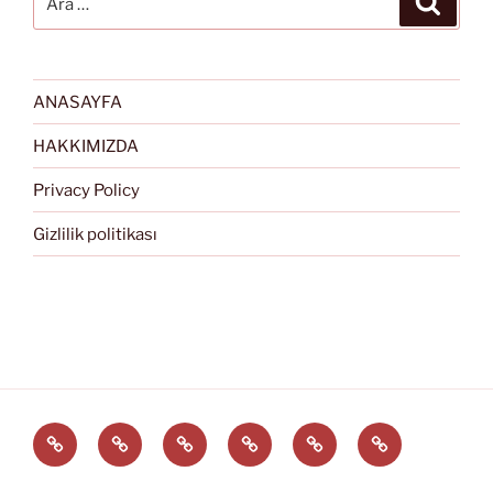
ANASAYFA
HAKKIMIZDA
Privacy Policy
Gizlilik politikası
Türkçe
English
Svenska
العربية
中
EĞİTİM
文
ARAÇLARI
(中