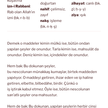
kuşatma
doğurtan
zîhayat
: canlı (bk.
izn-i Rabbani
:
nahif
: çelimsiz,
ẕî; ḥ-y-y)
Rab olan Allah’ın
zayıf
ziya
: ışık
izni (bk. r-b-b)
nakş
: işleme
(bk. n-ḳ-ş)
Demek o maddeler kimin mülkü ise, bütün ondan
yapılan şeyler de onundur. Tarla kimin ise, mahsulât da
onundur. Deniz kimin ise, içindekiler de onundur.
Hem bak: Bu dokunan şeyler,
bu nescolunan münakkaş kumaşlar, birtek maddeden
yapılıyor. O maddeyi getiren, ihzar eden ve ip haline
getiren, elbette, bilbedâhe, birdir. Çünkü o
iş iştirak kabul etmez. Öyle ise, bütün nescolunan
san’atlı şeyler ona mahsustur.
Hem de bak: Bu dokunan, yapılan şeylerin herbir cinsi