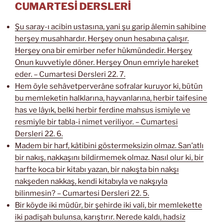
CUMARTESİ DERSLERİ
Şu saray-ı acibin ustasına, yani şu garip âlemin sahibine
herşey musahhardır. Herşey onun hesabına çalışır.
Herşey ona bir emirber nefer hükmündedir. Herşey
Onun kuvvetiyle döner. Herşey Onun emriyle hareket
eder. – Cumartesi Dersleri 22. 7.
Hem öyle sehâvetperverâne sofralar kuruyor ki, bütün
bu memleketin halklarına, hayvanlarına, herbir taifesine
has ve lâyık, belki herbir ferdine mahsus ismiyle ve
resmiyle bir tabla-i nimet veriliyor. – Cumartesi
Dersleri 22. 6.
Madem bir harf, kâtibini göstermeksizin olmaz. San’atlı
bir nakış, nakkaşını bildirmemek olmaz. Nasıl olur ki, bir
harfte koca bir kitabı yazan, bir nakışta bin nakşı
nakşeden nakkaş, kendi kitabıyla ve nakşıyla
bilinmesin? – Cumartesi Dersleri 22. 5.
Bir köyde iki müdür, bir şehirde iki vali, bir memlekette
iki padişah bulunsa, karıştırır. Nerede kaldı, hadsiz