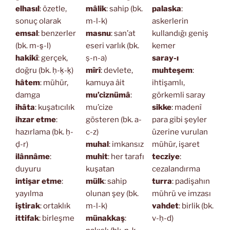
elhasıl
: özetle,
mâlik
: sahip (bk.
palaska
:
sonuç olarak
m-l-k)
askerlerin
emsal
: benzerler
masnu
: san’at
kullandığı geniş
(bk. m-s̱-l)
eseri varlık (bk.
kemer
hakikî
: gerçek,
ṣ-n-a)
saray-ı
doğru (bk. ḥ-ḳ-ḳ)
mîrî
: devlete,
muhteşem
:
hâtem
: mühür,
kamuya âit
ihtişamlı,
damga
mu’ciznümâ
:
görkemli saray
ihâta
: kuşatıcılık
mu’cize
sikke
: madenî
ihzar etme
:
gösteren (bk. a-
para gibi şeyler
hazırlama (bk. ḥ-
c-z)
üzerine vurulan
ḍ-r)
muhal
: imkansız
mühür, işaret
ilânnâme
:
muhit
: her tarafı
tecziye
:
duyuru
kuşatan
cezalandırma
intişar etme
:
mülk
: sahip
turra
: padişahın
yayılma
olunan şey (bk.
mührü ve imzası
iştirak
: ortaklık
m-l-k)
vahdet
: birlik (bk.
ittifak
: birleşme
münakkaş
:
v-ḥ-d)