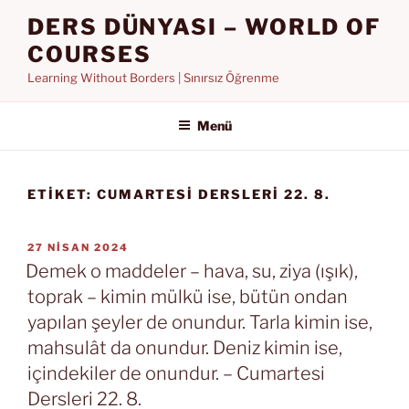
İçeriğe
DERS DÜNYASI – WORLD OF
geç
COURSES
Learning Without Borders | Sınırsız Öğrenme
Menü
ETIKET:
CUMARTESI DERSLERI 22. 8.
YAYIM
27 NISAN 2024
TARIHI
Demek o maddeler – hava, su, ziya (ışık),
toprak – kimin mülkü ise, bütün ondan
yapılan şeyler de onundur. Tarla kimin ise,
mahsulât da onundur. Deniz kimin ise,
içindekiler de onundur. – Cumartesi
Dersleri 22. 8.