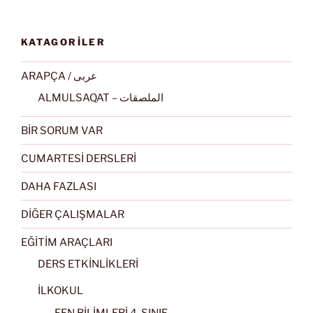
KATAGORİLER
ARAPÇA / عربى
ALMULSAQAT – الملصقات
BİR SORUM VAR
CUMARTESİ DERSLERİ
DAHA FAZLASI
DİĞER ÇALIŞMALAR
EĞİTİM ARAÇLARI
DERS ETKİNLİKLERİ
İLKOKUL
FEN BİLİMLERİ 4. SINIF