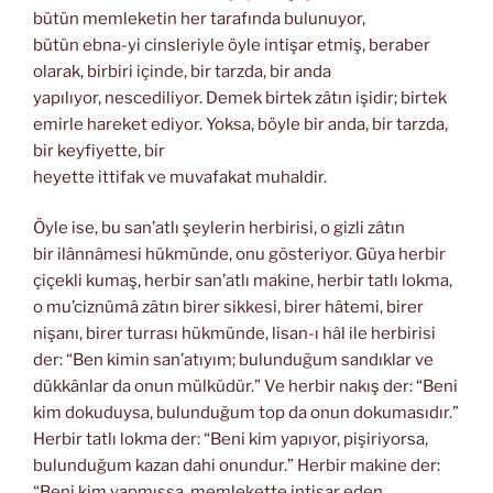
bütün memleketin her tarafında bulunuyor,
bütün ebna-yi cinsleriyle öyle intişar etmiş, beraber
olarak, birbiri içinde, bir tarzda, bir anda
yapılıyor, nescediliyor. Demek birtek zâtın işidir; birtek
emirle hareket ediyor. Yoksa, böyle bir anda, bir tarzda,
bir keyfiyette, bir
heyette ittifak ve muvafakat muhaldir.
Öyle ise, bu san’atlı şeylerin herbirisi, o gizli zâtın
bir ilânnâmesi hükmünde, onu gösteriyor. Güya herbir
çiçekli kumaş, herbir san’atlı makine, herbir tatlı lokma,
o mu’ciznümâ zâtın birer sikkesi, birer hâtemi, birer
nişanı, birer turrası hükmünde, lisan-ı hâl ile herbirisi
der: “Ben kimin san’atıyım; bulunduğum sandıklar ve
dükkânlar da onun mülküdür.” Ve herbir nakış der: “Beni
kim dokuduysa, bulunduğum top da onun dokumasıdır.”
Herbir tatlı lokma der: “Beni kim yapıyor, pişiriyorsa,
bulunduğum kazan dahi onundur.” Herbir makine der:
“Beni kim yapmışsa, memlekette intişar eden