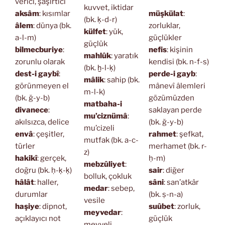
verici, şaşırtıcı
kuvvet, iktidar
aksâm
: kısımlar
müşkülat
:
(bk. ḳ-d-r)
âlem
: dünya (bk.
zorluklar,
külfet
: yük,
a-l-m)
güçlükler
güçlük
bilmecburiye
:
nefis
: kişinin
mahlûk
: yaratık
zorunlu olarak
kendisi (bk. n-f-s)
(bk. ḫ-l-ḳ)
dest-i gaybî
:
perde-i gayb
:
mâlik
: sahip (bk.
görünmeyen el
mânevî âlemleri
m-l-k)
(bk. ğ-y-b)
gözümüzden
matbaha-i
divanece
:
saklayan perde
mu’ciznümâ
:
akılsızca, delice
(bk. ğ-y-b)
mu’cizeli
envâ
: çeşitler,
rahmet
: şefkat,
mutfak (bk. a-c-
türler
merhamet (bk. r-
z)
hakikî
: gerçek,
ḥ-m)
mebzûliyet
:
doğru (bk. ḥ-ḳ-ḳ)
sair
: diğer
bolluk, çokluk
hâlât
: haller,
sâni
: san’atkâr
medar
: sebep,
durumlar
(bk. ṣ-n-a)
vesile
haşiye
: dipnot,
suûbet
: zorluk,
meyvedar
:
açıklayıcı not
güçlük
meyveli