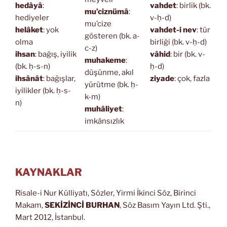
hedâyâ
:
vahdet
: birlik (bk.
mu’ciznümâ
:
hediyeler
v-ḥ-d)
mu’cize
helâket
: yok
vahdet-i nev
: tür
gösteren (bk. a-
olma
birliği (bk. v-ḥ-d)
c-z)
ihsan
: bağış, iyilik
vâhid
: bir (bk. v-
muhakeme
:
(bk. ḥ-s-n)
ḥ-d)
düşünme, akıl
ihsânât
: bağışlar,
ziyade
: çok, fazla
yürütme (bk. ḥ-
iyilikler (bk. ḥ-s-
k-m)
n)
muhâliyet
:
imkânsızlık
KAYNAKLAR
Risale-i Nur Külliyatı, Sözler, Yirmi İkinci Söz, Birinci
Makam,
SEKİZİNCİ BURHAN
, Söz Basım Yayın Ltd. Şti.,
Mart 2012, İstanbul.