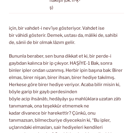
nakışlı (bk. n-ḳ-
ş)
için, bir vahdet-i nev’iye gösteriyor. Vahdet ise
bir vâhidi gösterir. Demek, ustası da, mâliki de, sahibi
de, sânii de bir olmak lâzım gelir.
Bununla beraber, sen buna dikkat et ki, bir perde-i
gaybdan kalınca bir ip çıkıyor. HAŞİYE-1 Bak, sonra
binler ipler ondan uzanmış. Herbir ipin başına bak: Birer
elmas, birer nişan, birer ihsan, birer hediye takılmış.
Herkese göre birer hediye veriyor. Acaba bilir misin ki,
böyle garip bir gayb perdesinden
böyle acip ihsânâtı, hedâyâyı şu mahlûklara uzatan zâtı
tanımamak, ona teşekkür etmemek ne
kadar divanece bir harekettir? Çünkü, onu
tanımazsan, bilmecburiye diyeceksin ki, “Bu ipler,
uçlarındaki elmasları, sair hediyeleri kendileri