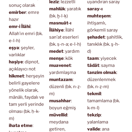
leziz
: lezzetli
uyandıran saray
sonuç olarak
mahlûk
: yaratık
saray-ı
emirber
: emre
(bk. ḫ-l-ḳ)
muhteşem
:
hazır
masnuât-ı
ihtişamlı,
emr-i İlâhî
:
İlâhiye
: İlâhî
görkemli saray
Allah’ın emri (bk.
san’at eserleri
şehadet
: şahitlik,
e-l-h)
(bk. ṣ-n-a; e-l-h)
tanıklık (bk. ş-h-
eşya
: şeyler,
medet
: yardım
d)
varlıklar
menşe
: kök
taam
: yiyecek
haşiye
: dipnot,
muavenet
:
tâdât
: sayma
açıklayıcı not
yardımlaşma
tanzim olmak
:
hikmet
: herşeyin
muntazam
:
düzenlenmek
belirli gayelere
düzenli (bk. n-ẓ-
(bk. n-ẓ-m)
yönelik olarak,
m)
tekmil
:
mânâlı, faydalı ve
musahhar
:
tamamlama (bk.
tam yerli yerinde
boyun eğmiş
k-m-l)
olması (bk. ḥ-k-
müvellid
:
tekzip
:
m)
meydana
yalanlama
ihata etme
:
getiren,
valide
: ana