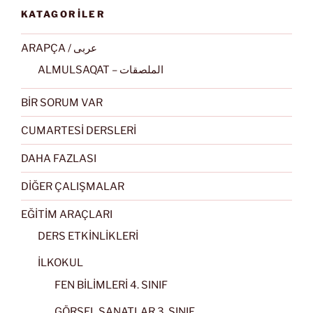
KATAGORİLER
ARAPÇA / عربى
ALMULSAQAT – الملصقات
BİR SORUM VAR
CUMARTESİ DERSLERİ
DAHA FAZLASI
DİĞER ÇALIŞMALAR
EĞİTİM ARAÇLARI
DERS ETKİNLİKLERİ
İLKOKUL
FEN BİLİMLERİ 4. SINIF
GÖRSEL SANATLAR 3. SINIF