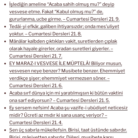
İşlediğin ameline “Acaba sahih olmuş mu?” deyip
vesvese etme. Fakat “Kabul olmuş mu?” de,
gururlanma, ucbe girme. – Cumartesi Dersleri 21. 9.
Tedâi-yi efkâr, galiben ihtiyarsızdır; onda mes’uliyet
yoktur. – Cumartesi Dersleri 21. 8.
Mânâlar kalbden çıktıkları vakit, suretlerden çıplak
olarak hayale girerler, oradan suretleri giyerler. –
Cumartesi Dersleri 21. 7.
EY MARAZ-I VESVESE İLE MÜPTELÂ! Biliyor musun,
vesvesen neye benzer? Musibete benzer. Ehemmiyet
verdikçe şişer; ehemmiyet vermezsen söner. –
Cumartesi Dersleri 21. 6.
Acaba sırf dünya için mi yaratılmışsın ki bütün vaktini
ona sarf ediyorsun? – Cumartesi Dersleri 21. 5.
Ey sersem nefsim! Acaba şu vazife-i ubûdiyet neticesiz
midir? Ücreti az mıdır ki sana usanç veriyor? –
Cumartesi Dersleri 21. 4.
Sen üç sabırla mükellefsin. Birisi, taat üstünde sabırdır.
Birisi, mâsiyetten sabırdır. Diğeri, musibete karşı