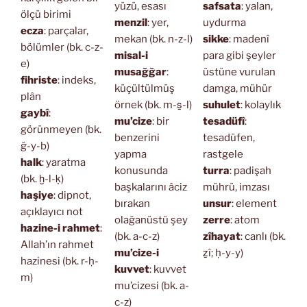
yüzü, esası
safsata
: yalan,
ölçü birimi
menzil
: yer,
uydurma
ecza
: parçalar,
mekan (bk. n-z-l)
sikke
: madenî
bölümler (bk. c-z-
misal-i
para gibi şeyler
e)
musağğar
:
üstüne vurulan
fihriste
: indeks,
küçültülmüş
damga, mühür
plân
örnek (bk. m-s̱-l)
suhulet
: kolaylık
gaybî
:
mu’cize
: bir
tesadüfî
:
görünmeyen (bk.
benzerini
tesadüfen,
ğ-y-b)
yapma
rastgele
halk
: yaratma
konusunda
turra
: padişah
(bk. ḫ-l-ḳ)
başkalarını âciz
mührü, imzası
haşiye
: dipnot,
bırakan
unsur
: element
açıklayıcı not
olağanüstü şey
zerre
: atom
hazine-i rahmet
:
(bk. a-c-z)
zîhayat
: canlı (bk.
Allah’ın rahmet
mu’cize-i
ẕî; ḥ-y-y)
hazinesi (bk. r-ḥ-
kuvvet
: kuvvet
m)
mu’cizesi (bk. a-
c-z)