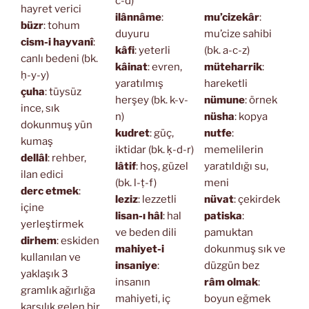
c-d)
hayret verici
ilânnâme
:
mu’cizekâr
:
büzr
: tohum
duyuru
mu’cize sahibi
cism-i hayvanî
:
kâfi
: yeterli
(bk. a-c-z)
canlı bedeni (bk.
kâinat
: evren,
müteharrik
:
ḥ-y-y)
yaratılmış
hareketli
çuha
: tüysüz
herşey (bk. k-v-
nümune
: örnek
ince, sık
n)
nüsha
: kopya
dokunmuş yün
kudret
: güç,
nutfe
:
kumaş
iktidar (bk. ḳ-d-r)
memelilerin
dellâl
: rehber,
lâtif
: hoş, güzel
yaratıldığı su,
ilan edici
(bk. l-ṭ-f)
meni
derc etmek
:
leziz
: lezzetli
nüvat
: çekirdek
içine
lisan-ı hâl
: hal
patiska
:
yerleştirmek
ve beden dili
pamuktan
dirhem
: eskiden
mahiyet-i
dokunmuş sık ve
kullanılan ve
insaniye
:
düzgün bez
yaklaşık 3
insanın
râm olmak
:
gramlık ağırlığa
mahiyeti, iç
boyun eğmek
karşılık gelen bir