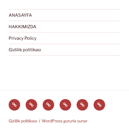
ANASAYFA
HAKKIMIZDA
Privacy Policy
Gizlilik politikası
Türkçe
English
Svenska
العربية
中
EĞİTİM
文
ARAÇLARI
(中
Gizlilik politikası
WordPress gururla sunar
国)