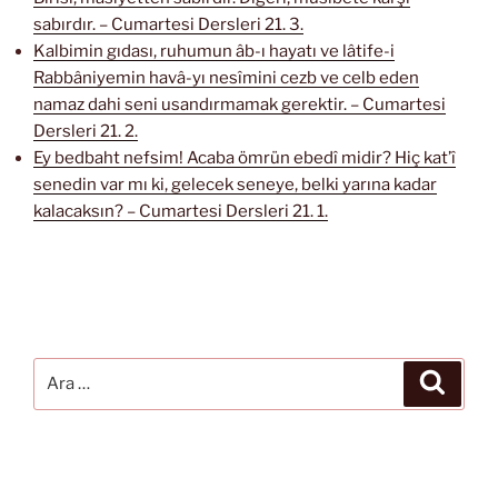
sabırdır. – Cumartesi Dersleri 21. 3.
Kalbimin gıdası, ruhumun âb-ı hayatı ve lâtife-i
Rabbâniyemin havâ-yı nesîmini cezb ve celb eden
namaz dahi seni usandırmamak gerektir. – Cumartesi
Dersleri 21. 2.
Ey bedbaht nefsim! Acaba ömrün ebedî midir? Hiç kat’î
senedin var mı ki, gelecek seneye, belki yarına kadar
kalacaksın? – Cumartesi Dersleri 21. 1.
Ara:
Ara