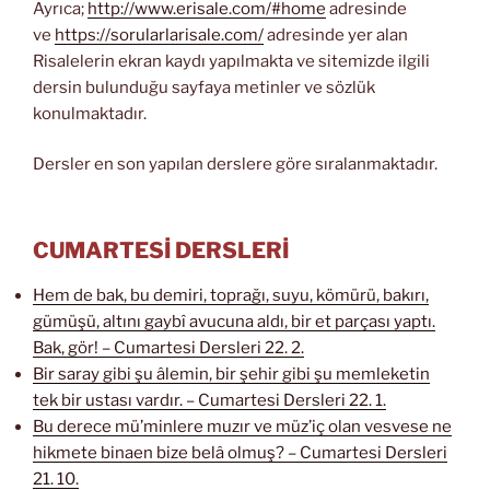
Ayrıca;
http://www.erisale.com/#home
adresinde
ve
https://sorularlarisale.com/
adresinde yer alan
Risalelerin ekran kaydı yapılmakta ve sitemizde ilgili
dersin bulunduğu sayfaya metinler ve sözlük
konulmaktadır.
Dersler en son yapılan derslere göre sıralanmaktadır.
CUMARTESİ DERSLERİ
Hem de bak, bu demiri, toprağı, suyu, kömürü, bakırı,
gümüşü, altını gaybî avucuna aldı, bir et parçası yaptı.
Bak, gör! – Cumartesi Dersleri 22. 2.
Bir saray gibi şu âlemin, bir şehir gibi şu memleketin
tek bir ustası vardır. – Cumartesi Dersleri 22. 1.
Bu derece mü’minlere muzır ve müz’iç olan vesvese ne
hikmete binaen bize belâ olmuş? – Cumartesi Dersleri
21. 10.