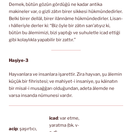
Demek, bütün gözün gördüğü ne kadar antika
makineler var, o gizli zâtın birer sikkesi hükmündedirler.
Belki birer dellâl, birer ilânnâme hükmündedirler. Lisan-
ı hâlleriyle derler ki: “Biz öyle bir zâtın san’atıyız ki,
bütün bu âlemimizi, bizi yaptığı ve suhuletle icad ettiği
gibi kolaylıkla yapabilir bir zattır.”
Haşiye-3
Hayvanlara ve insanlara işarettir. Zira hayvan, şu âlemin
küçük bir fihristesi; ve mahiyet-i insaniye, şu kâinatın
bir misal-i musağğarı olduğundan, adeta âlemde ne
varsa insanda nümunesi vardır.
icad
: var etme,
yaratma (bk. v-
acip
: şaşırtıcı,