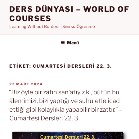
İçeriğe
DERS DÜNYASI – WORLD OF
geç
COURSES
Learning Without Borders | Sınırsız Öğrenme
Menü
ETIKET:
CUMARTESI DERSLERI 22. 3.
YAYIM
23 MART 2024
TARIHI
“Biz öyle bir zâtın san’atıyız ki, bütün bu
âlemimizi, bizi yaptığı ve suhuletle icad
ettiği gibi kolaylıkla yapabilir bir zattır.” –
Cumartesi Dersleri 22. 3.