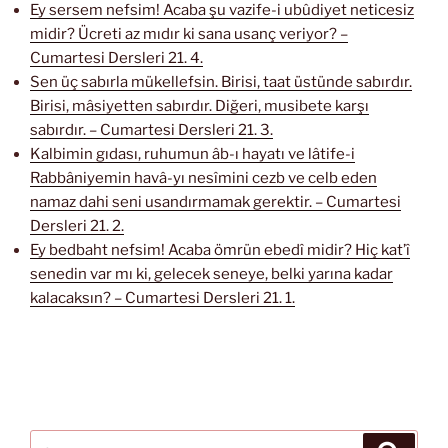
Ey sersem nefsim! Acaba şu vazife-i ubûdiyet neticesiz
midir? Ücreti az mıdır ki sana usanç veriyor? –
Cumartesi Dersleri 21. 4.
Sen üç sabırla mükellefsin. Birisi, taat üstünde sabırdır.
Birisi, mâsiyetten sabırdır. Diğeri, musibete karşı
sabırdır. – Cumartesi Dersleri 21. 3.
Kalbimin gıdası, ruhumun âb-ı hayatı ve lâtife-i
Rabbâniyemin havâ-yı nesîmini cezb ve celb eden
namaz dahi seni usandırmamak gerektir. – Cumartesi
Dersleri 21. 2.
Ey bedbaht nefsim! Acaba ömrün ebedî midir? Hiç kat’î
senedin var mı ki, gelecek seneye, belki yarına kadar
kalacaksın? – Cumartesi Dersleri 21. 1.
Ara:
Ara