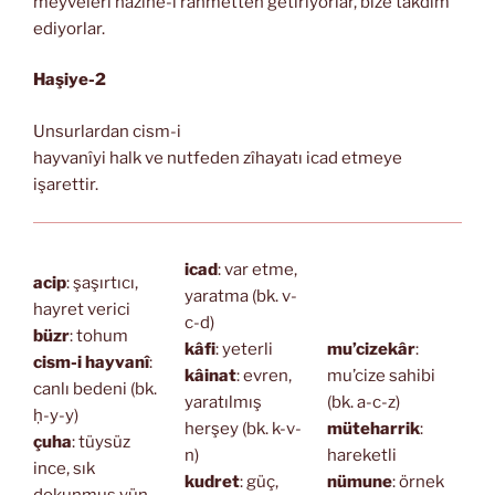
meyveleri hazine-i rahmetten getiriyorlar, bize takdim
ediyorlar.
Haşiye-2
Unsurlardan cism-i
hayvanîyi halk ve nutfeden zîhayatı icad etmeye
işarettir.
icad
: var etme,
acip
: şaşırtıcı,
yaratma (bk. v-
hayret verici
c-d)
büzr
: tohum
kâfi
: yeterli
mu’cizekâr
:
cism-i hayvanî
:
kâinat
: evren,
mu’cize sahibi
canlı bedeni (bk.
yaratılmış
(bk. a-c-z)
ḥ-y-y)
herşey (bk. k-v-
müteharrik
:
çuha
: tüysüz
n)
hareketli
ince, sık
kudret
: güç,
nümune
: örnek
dokunmuş yün