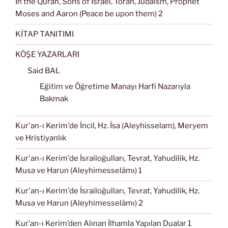
In the Quran, Sons of Israel, Torah, Judaism, Prophet
Moses and Aaron (Peace be upon them) 2
KİTAP TANITIMI
KÖŞE YAZARLARI
Said BAL
Eğitim ve Öğretime Manayı Harfi Nazarıyla
Bakmak
Kur'an-ı Kerim'de İncil, Hz. İsa (Aleyhisselam), Meryem
ve Hristiyanlık
Kur'an-ı Kerim'de İsrailoğulları, Tevrat, Yahudilik, Hz.
Musa ve Harun (Aleyhimesselâmı) 1
Kur'an-ı Kerim'de İsrailoğulları, Tevrat, Yahudilik, Hz.
Musa ve Harun (Aleyhimesselâmı) 2
Kur’an-ı Kerim’den Alınan İlhamla Yapılan Dualar 1