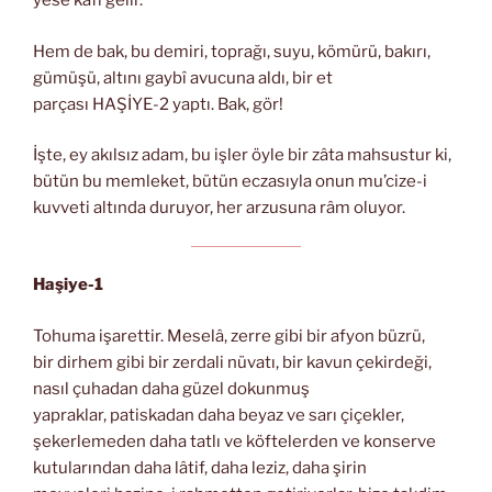
yese kâfi gelir.
Hem de bak, bu demiri, toprağı, suyu, kömürü, bakırı,
gümüşü, altını gaybî avucuna aldı, bir et
parçası HAŞİYE-2 yaptı. Bak, gör!
İşte, ey akılsız adam, bu işler öyle bir zâta mahsustur ki,
bütün bu memleket, bütün eczasıyla onun mu’cize-i
kuvveti altında duruyor, her arzusuna râm oluyor.
Haşiye-1
Tohuma işarettir. Meselâ, zerre gibi bir afyon büzrü,
bir dirhem gibi bir zerdali nüvatı, bir kavun çekirdeği,
nasıl çuhadan daha güzel dokunmuş
yapraklar, patiskadan daha beyaz ve sarı çiçekler,
şekerlemeden daha tatlı ve köftelerden ve konserve
kutularından daha lâtif, daha leziz, daha şirin