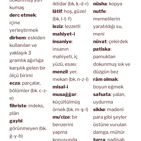
iktidar (bk. ḳ-d-r)
nüsha
: kopya
kumaş
lâtif
: hoş, güzel
nutfe
:
derc etmek
:
(bk. l-ṭ-f)
memelilerin
içine
leziz
: lezzetli
yaratıldığı su,
yerleştirmek
mahiyet-i
meni
dirhem
: eskiden
insaniye
:
nüvat
: çekirdek
kullanılan ve
insanın
patiska
:
yaklaşık 3
mahiyeti, iç
pamuktan
gramlık ağırlığa
yüzü, esası
dokunmuş sık ve
karşılık gelen bir
menzil
: yer,
düzgün bez
ölçü birimi
mekan (bk. n-z-l)
râm olmak
:
ecza
: parçalar,
misal-i
boyun eğmek
bölümler (bk. c-z-
musağğar
:
safsata
: yalan,
e)
küçültülmüş
uydurma
fihriste
: indeks,
örnek (bk. m-s̱-l)
sikke
: madenî
plân
mu’cize
: bir
para gibi şeyler
gaybî
:
benzerini
üstüne vurulan
görünmeyen (bk.
yapma
damga, mühür
ğ-y-b)
konusunda
turra
: padişah