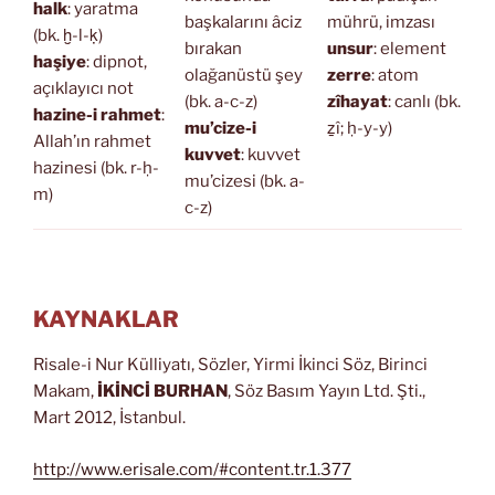
halk
: yaratma
başkalarını âciz
mührü, imzası
(bk. ḫ-l-ḳ)
bırakan
unsur
: element
haşiye
: dipnot,
olağanüstü şey
zerre
: atom
açıklayıcı not
(bk. a-c-z)
zîhayat
: canlı (bk.
hazine-i rahmet
:
mu’cize-i
ẕî; ḥ-y-y)
Allah’ın rahmet
kuvvet
: kuvvet
hazinesi (bk. r-ḥ-
mu’cizesi (bk. a-
m)
c-z)
KAYNAKLAR
Risale-i Nur Külliyatı, Sözler, Yirmi İkinci Söz, Birinci
Makam,
İKİNCİ BURHAN
, Söz Basım Yayın Ltd. Şti.,
Mart 2012, İstanbul.
http://www.erisale.com/#content.tr.1.377