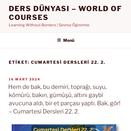
İçeriğe
DERS DÜNYASI – WORLD OF
geç
COURSES
Learning Without Borders | Sınırsız Öğrenme
Menü
ETIKET:
CUMARTESI DERSLERI 22. 2.
YAYIM
16 MART 2024
TARIHI
Hem de bak, bu demiri, toprağı, suyu,
kömürü, bakırı, gümüşü, altını gaybî
avucuna aldı, bir et parçası yaptı. Bak, gör!
– Cumartesi Dersleri 22. 2.