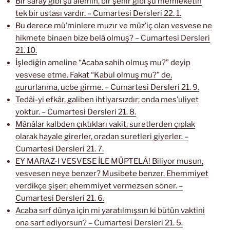
Bir saray gibi şu âlemin, bir şehir gibi şu memleketin
tek bir ustası vardır. – Cumartesi Dersleri 22. 1.
Bu derece mü’minlere muzır ve müz’iç olan vesvese ne
hikmete binaen bize belâ olmuş? – Cumartesi Dersleri
21. 10.
İşlediğin ameline “Acaba sahih olmuş mu?” deyip
vesvese etme. Fakat “Kabul olmuş mu?” de,
gururlanma, ucbe girme. – Cumartesi Dersleri 21. 9.
Tedâi-yi efkâr, galiben ihtiyarsızdır; onda mes’uliyet
yoktur. – Cumartesi Dersleri 21. 8.
Mânâlar kalbden çıktıkları vakit, suretlerden çıplak
olarak hayale girerler, oradan suretleri giyerler. –
Cumartesi Dersleri 21. 7.
EY MARAZ-I VESVESE İLE MÜPTELÂ! Biliyor musun,
vesvesen neye benzer? Musibete benzer. Ehemmiyet
verdikçe şişer; ehemmiyet vermezsen söner. –
Cumartesi Dersleri 21. 6.
Acaba sırf dünya için mi yaratılmışsın ki bütün vaktini
ona sarf ediyorsun? – Cumartesi Dersleri 21. 5.