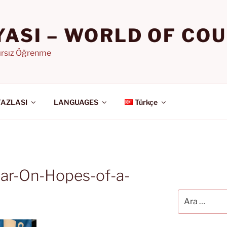
YASI – WORLD OF CO
nırsız Öğrenme
FAZLASI
LANGUAGES
Türkçe
ear-On-Hopes-of-a-
Ara: