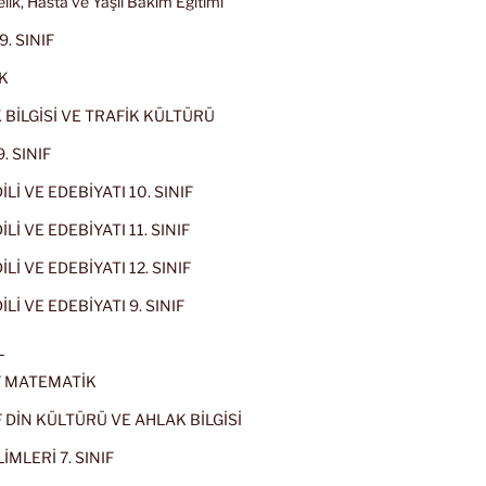
lik, Hasta ve Yaşlı Bakım Eğitimi
9. SINIF
K
 BİLGİSİ VE TRAFİK KÜLTÜRÜ
. SINIF
İLİ VE EDEBİYATI 10. SINIF
Lİ VE EDEBİYATI 11. SINIF
Lİ VE EDEBİYATI 12. SINIF
İLİ VE EDEBİYATI 9. SINIF
L
IF MATEMATİK
IF DİN KÜLTÜRÜ VE AHLAK BİLGİSİ
İMLERİ 7. SINIF