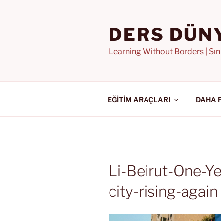
İçeriğe
geç
DERS DÜN
Learning Without Borders | Sı
EĞİTİM ARAÇLARI
DAHA 
Li-Beirut-One-Y
city-rising-again