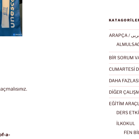
KATAGORİLE
ARAPÇA / ى
BİR SORUM V
CUMARTESİ D
DAHA FAZLAS
açmalısınız
.
DİĞER ÇALIŞ
EĞİTİM ARAÇ
DERS ETKİ
İLKOKUL
FEN BİL
of-a-