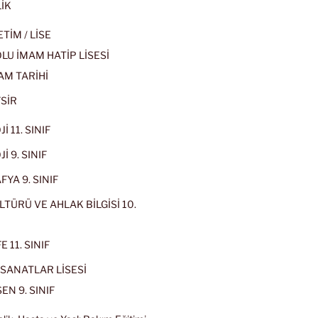
İK
İM / LİSE
U İMAM HATİP LİSESİ
AM TARİHİ
SİR
İ 11. SINIF
İ 9. SINIF
YA 9. SINIF
LTÜRÜ VE AHLAK BİLGİSİ 10.
 11. SINIF
SANATLAR LİSESİ
EN 9. SINIF