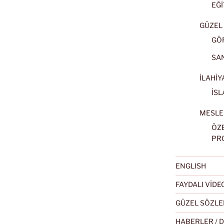
EĞİ
GÜZEL 
GÖ
SA
İLAHİY
İSL
MESLE
ÖZ
PR
ENGLISH
FAYDALI VİD
GÜZEL SÖZLE
HABERLER / 