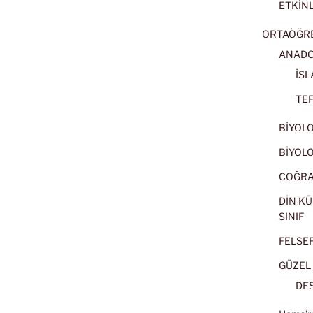
ETKİNL
ORTAÖĞRET
ANADOL
İSL
TEF
BİYOLOJ
BİYOLOJ
COĞRAF
DİN KÜ
SINIF
FELSEFE
GÜZEL 
DES