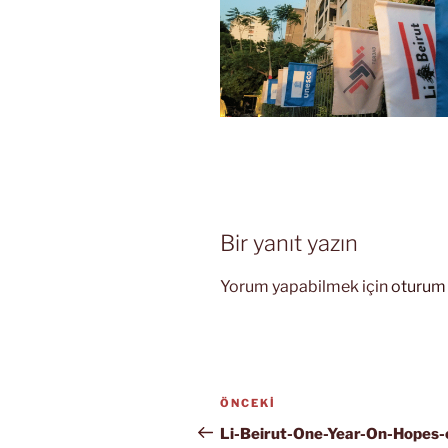
Bir yanıt yazın
Yorum yapabilmek için
oturum 
Yazı
Önceki
ÖNCEKI
gezinmesi
Yazı
Li-Beirut-One-Year-On-Hopes-