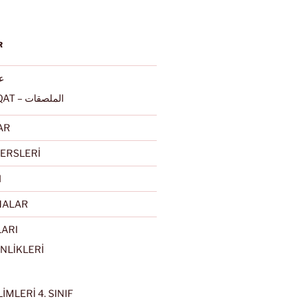
R
عرب
ALMULSAQAT – الملصقات
AR
ERSLERİ
I
MALAR
LARI
NLİKLERİ
İMLERİ 4. SINIF