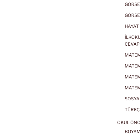
GÖRSEL
GÖRSEL
HAYAT B
İLKOKU
CEVAP
MATEMA
MATEMA
MATEMA
MATEMA
SOSYAL
TÜRKÇE
OKUL ÖNC
BOYA