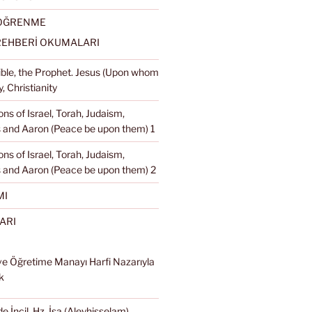
 ÖĞRENME
REHBERİ OKUMALARI
Bible, the Prophet. Jesus (Upon whom
, Christianity
ons of Israel, Torah, Judaism,
and Aaron (Peace be upon them) 1
ons of Israel, Torah, Judaism,
 and Aaron (Peace be upon them) 2
MI
ARI
ve Öğretime Manayı Harfi Nazarıyla
k
e İncil, Hz. İsa (Aleyhisselam),