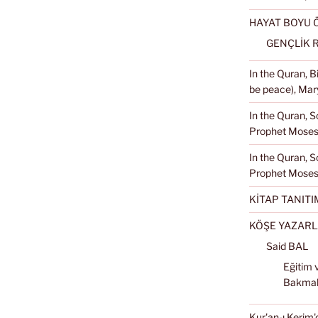
HAYAT BOYU
GENÇLİK 
In the Quran, 
be peace), Mary
In the Quran, S
Prophet Moses 
In the Quran, S
Prophet Moses
KİTAP TANITI
KÖŞE YAZARL
Said BAL
Eğitim 
Bakma
Kur'an-ı Kerim'd