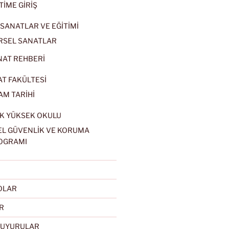
TİME GİRİŞ
SANATLAR VE EĞİTİMİ
RSEL SANATLAR
NAT REHBERİ
AT FAKÜLTESİ
AM TARİHİ
K YÜKSEK OKULU
EL GÜVENLİK VE KORUMA
OGRAMI
EOLAR
R
DUYURULAR