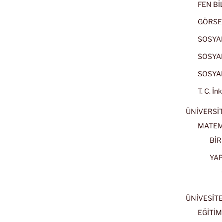
FEN BİL
GÖRSE
SOSYAL
SOSYAL
SOSYAL
T. C. İn
ÜNİVERSİT
MATEM
BİR
YA
ÜNİVESİT
EĞİTİM