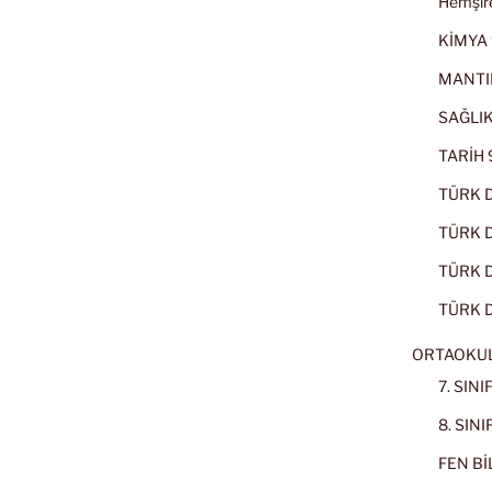
Hemşire
KİMYA 
MANTI
SAĞLIK
TARİH 9
TÜRK D
TÜRK Dİ
TÜRK Dİ
TÜRK D
ORTAOKU
7. SIN
8. SIN
FEN BİL