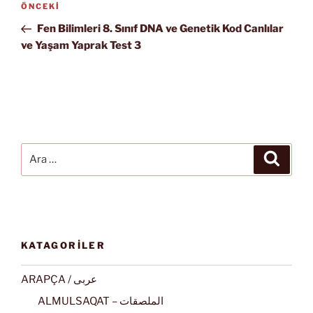
Önceki
ÖNCEKI
gezinmesi
Yazı
Fen Bilimleri 8. Sınıf DNA ve Genetik Kod Canlılar
ve Yaşam Yaprak Test 3
Ara:
Ara
KATAGORİLER
ARAPÇA / عربى
ALMULSAQAT – الملصقات