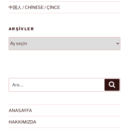
中国人 / CHİNESE / ÇİNCE
ARŞIVLER
Arşivler
Ara:
Ara
ANASAYFA
HAKKIMIZDA