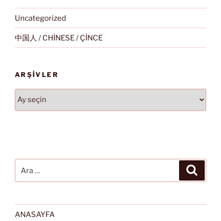
Uncategorized
中国人 / CHİNESE / ÇİNCE
ARŞIVLER
Arşivler
Ara:
Ara
ANASAYFA