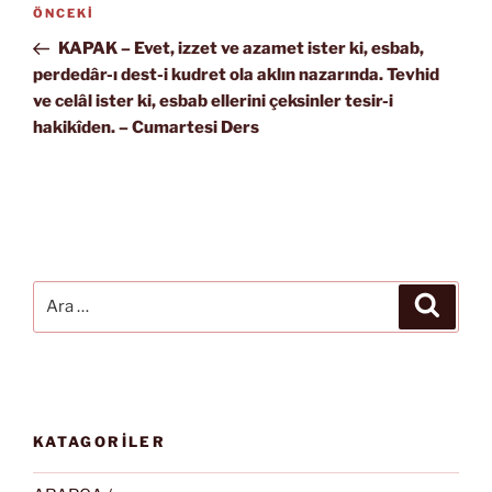
Yazı
Önceki
ÖNCEKI
gezinmesi
Yazı
KAPAK – Evet, izzet ve azamet ister ki, esbab,
perdedâr-ı dest-i kudret ola aklın nazarında. Tevhid
ve celâl ister ki, esbab ellerini çeksinler tesir-i
hakikîden. – Cumartesi Ders
Ara:
Ara
KATAGORİLER