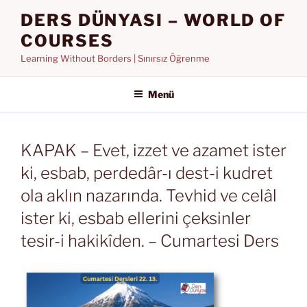
İçeriğe
DERS DÜNYASI – WORLD OF
geç
COURSES
Learning Without Borders | Sınırsız Öğrenme
Menü
KAPAK – Evet, izzet ve azamet ister
ki, esbab, perdedâr-ı dest-i kudret
ola aklın nazarında. Tevhid ve celâl
ister ki, esbab ellerini çeksinler
tesir-i hakikîden. – Cumartesi Ders