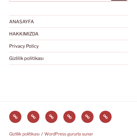
ANASAYFA
HAKKIMIZDA
Privacy Policy
Gizlilik politikası
Türkçe
English
Svenska
العربية
中
EĞİTİM
文
ARAÇLARI
(中
Gizlilik politikası
WordPress gururla sunar