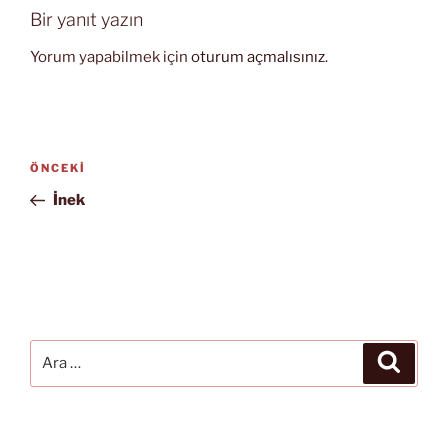
Bir yanıt yazın
Yorum yapabilmek için
oturum açmalısınız
.
Yazı
Önceki
ÖNCEKI
gezinmesi
Yazı
İnek
Ara:
Ara