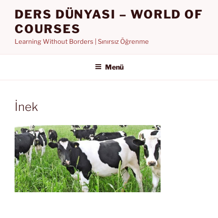
İçeriğe
DERS DÜNYASI – WORLD OF
geç
COURSES
Learning Without Borders | Sınırsız Öğrenme
Menü
İnek