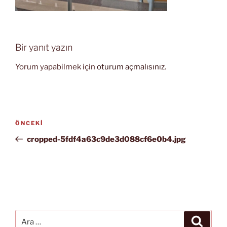
Bir yanıt yazın
Yorum yapabilmek için
oturum açmalısınız
.
Yazı
Önceki
ÖNCEKI
gezinmesi
Yazı
cropped-5fdf4a63c9de3d088cf6e0b4.jpg
Ara:
Ara