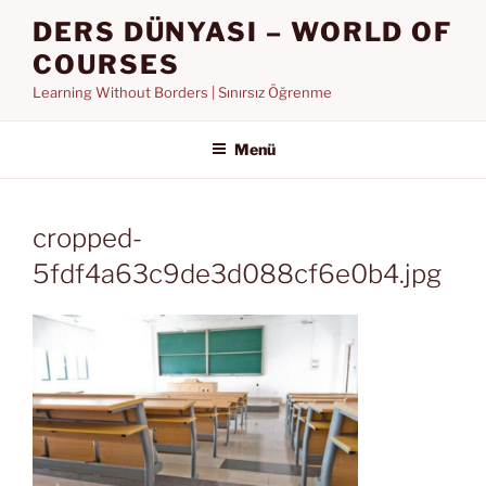
İçeriğe
DERS DÜNYASI – WORLD OF
geç
COURSES
Learning Without Borders | Sınırsız Öğrenme
Menü
cropped-
5fdf4a63c9de3d088cf6e0b4.jpg