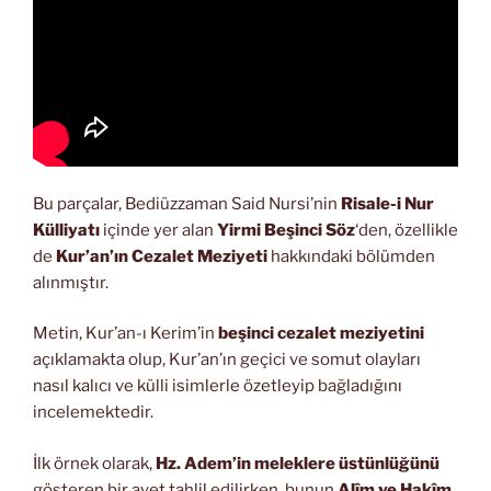
Bu parçalar, Bediüzzaman Said Nursi’nin
Risale-i Nur
Külliyatı
içinde yer alan
Yirmi Beşinci Söz
‘den, özellikle
de
Kur’an’ın Cezalet Meziyeti
hakkındaki bölümden
alınmıştır.
Metin, Kur’an-ı Kerim’in
beşinci cezalet meziyetini
açıklamakta olup, Kur’an’ın geçici ve somut olayları
nasıl kalıcı ve külli isimlerle özetleyip bağladığını
incelemektedir.
İlk örnek olarak,
Hz. Adem’in meleklere üstünlüğünü
gösteren bir ayet tahlil edilirken, bunun
Alîm ve Hakîm