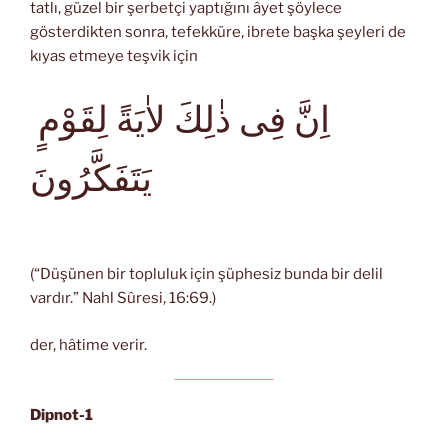
tatlı, güzel bir şerbetçi yaptığını âyet şöylece
gösterdikten sonra, tefekküre, ibrete başka şeyleri de
kıyas etmeye teşvik için
اِنَّ فِى ذٰلِكَ لاٰيَةً لِقَوْمٍ
يَتَفَكَّرُونَ
(“Düşünen bir topluluk için şüphesiz bunda bir delil
vardır.” Nahl Sûresi, 16:69.)
der, hâtime verir.
Dipnot-1