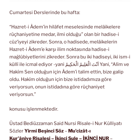
Cumartesi Derslerinde bu hafta:
“Hazret-i Âdem’in hilâfet meselesinde melâikelere
rüçhaniyetine medar, ilmi olduğu” olan bir hadise-i
cüz’iyeyi zikreder. Sonra, o hadisede, melâikelerin
Hazret-i Âdem’e karşı ilim noktasında hadise-i
mağlûbiyetlerini zikreder. Sonra bu iki hadiseyi, iki ism-i
küllî ile icmal ediyor -yani اَنْتَ الْعَلِيمُ الْحَكِيمُ Yani, “Alîm ve
Hakîm Sen olduğun için Âdem’i talim ettin, bize galip
oldu. Hakîm olduğun için bize istidadımıza göre
veriyorsun, onun istidadına göre rüçhaniyet
veriyorsun.”
konusu işlenmektedir.
Üstad Bediüzzaman Said Nursi Risale-i Nur Külliyatı
Sözler
Yirmi Beşinci Söz
–
Mu’cizât-ı
Kur’âniye Risalesi
– İkinci Şule – İKİNCİ NUR
–