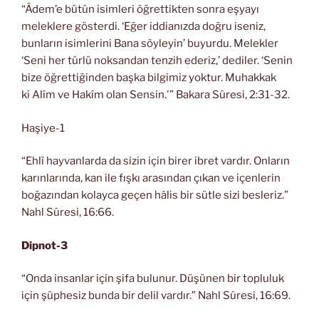
“Âdem’e bütün isimleri öğrettikten sonra eşyayı
meleklere gösterdi. ‘Eğer iddianızda doğru iseniz,
bunların isimlerini Bana söyleyin’ buyurdu. Melekler
‘Seni her türlü noksandan tenzih ederiz,’ dediler. ‘Senin
bize öğrettiğinden başka bilgimiz yoktur. Muhakkak
ki Alîm ve Hakîm olan Sensin.'” Bakara Sûresi, 2:31-32.
Haşiye-1
“Ehlî hayvanlarda da sizin için birer ibret vardır. Onların
karınlarında, kan ile fışkı arasından çıkan ve içenlerin
boğazından kolayca geçen hâlis bir sütle sizi besleriz.”
Nahl Sûresi, 16:66.
Dipnot-3
“Onda insanlar için şifa bulunur. Düşünen bir topluluk
için şüphesiz bunda bir delil vardır.” Nahl Sûresi, 16:69.