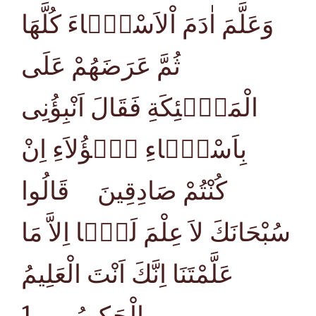
وَعَلَّمَ اٰدَمَ اْلاَسْمَۤاءَ كُلَّهَا
ثُمَّ عَرَضَهُمْ عَلَى
الْمَلٰۤئِكَةِ فَقَالَ اَنْبِؤُنِى
بِاَسْمَۤاءِ هٰۤؤُلاَءِ اِنْ
كُنْتُمْ صَادِقِينَ قَالُوا
سُبْحَانَكَ لاَ عِلْمَ لَنَۤا اِلاَّ مَا
عَلَّمْتَنَا اِنَّكَ اَنْتَ الْعَلِيمُ
1
الْحَكِيمُ