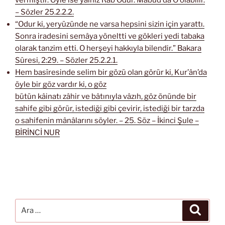
– Sözler 25.2.2.2.
“Odur ki, yeryüzünde ne varsa hepsini sizin için yarattı.
Sonra iradesini semâya yöneltti ve gökleri yedi tabaka
olarak tanzim etti. O herşeyi hakkıyla bilendir.” Bakara
Sûresi, 2:29. – Sözler 25.2.2.1.
Hem basîresinde selim bir gözü olan görür ki, Kur’ân’da
öyle bir göz vardır ki, o göz
bütün kâinatı zâhir ve bâtınıyla vâzıh, göz önünde bir
sahife gibi görür, istediği gibi çevirir, istediği bir tarzda
o sahifenin mânâlarını söyler. – 25. Söz – İkinci Şule –
BİRİNCİ NUR
Ara:
Ara