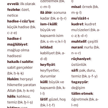
özetlemek (bk.
l)
evvelâ
: ilk olarak
c-m-l)
misal
: örnek (bk.
fezleke
: özet,
ilâ âhir
: sonuna
m-s̱-l)
netice
kadar (bk. e-ḫ-r)
mu’cizât-ı
hadise-i cüz’iye
:
ism-i küllî
:
kudret
: kudret
küçük hadise (bk.
büyük ve
mu’cizeleri (bk. a-
c-z-e)
kapsamlı isim
c-z; ḳ-d-r)
hadise-i
(bk. s-m-v; k-l-l)
muhtelif
: çeşitli
mağlûbiyet
:
istidad
:
nuranî
: nurlu (bk.
mağlup olma
kabiliyet (bk. a-
n-v-r)
hadisesi
d-d)
rüçhaniyet
:
hakaik-i sabite
:
keyfiyât
:
üstünlük
sabit gerçekler
keyfiyetler,
sâfi
: pak, duru,
(bk. ḥ-ḳ-ḳ)
durumlar
temiz (bk. ṣ-f-y)
Hakîm
: herşeyi
küllî
: büyük ve
tagayyür
:
hikmetle yaratan
kapsamlı (bk. k-
değişim
Allah (bk. ḥ-k-m)
l-l)
tâlim etmek
:
hâlis
: katıksız,
lâtif
: güzel, hoş
öğretmek (bk. a-
temiz (bk. ḫ-l-ṣ)
(bk. l-ṭ-f)
l-m)