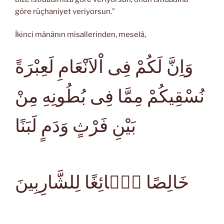
göre rüçhaniyet veriyorsun.”
İkinci mânânın misallerinden, meselâ,
وَاِنَّ لَكُمْ فِى اْلاَنْعَامِ لَعِبْرَةً
نُسْقِيكُمْ مِمَّا فِى بُطُونِهِ مِنْ
بَيْنِ فَرْثٍ وَدَمٍ لَبَنًا
خَالِصًا سَۤائِغًا لِلشَّارِبِينَ