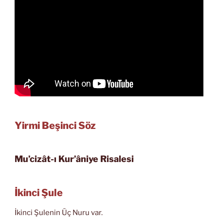
Yirmi Beşinci Söz
Mu’cizât-ı Kur’âniye Risalesi
İkinci Şule
İkinci Şulenin Üç Nuru var.