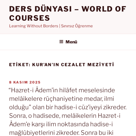
İçeriğe
DERS DÜNYASI – WORLD OF
geç
COURSES
Learning Without Borders | Sınırsız Öğrenme
Menü
ETIKET:
KUR’AN’IN CEZALET MEZIYETI
YAYIM
8 KASIM 2025
TARIHI
“Hazret-i Âdem’in hilâfet meselesinde
melâikelere rüçhaniyetine medar, ilmi
olduğu” olan bir hadise-i cüz’iyeyi zikreder.
Sonra, o hadisede, melâikelerin Hazret-i
Âdem’e karşı ilim noktasında hadise-i
mağlûbiyetlerini zikreder. Sonra bu iki