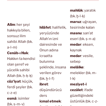
mahlûk
: yaratık
(bk. ḫ-l-ḳ)
maruz
: uğrayan,
Alîm
: her şeyi
hilâfet
: halifelik,
tesirinde kalan
hakkıyla bilen,
yeryüzünde
masnu
: san’at
sonsuz ilim
Allah’ın izni
eseri (bk. ṣ-n-a)
sahibi Allah (bk.
dairesinde ve
medar
: eksen,
a-l-m)
Onun adına
kaynak
Cenâb-ı Hak
:
icraatta
medar
: vesile,
Hakkın ta kendisi
bulunma
sebep
olan şeref ve
şeklinde, insana
melâike
:
yücelik sahibi
verilen görev
melekler (bk. m-
Allah (bk. ḥ-ḳ-ḳ)
(bk. ḫ-l-f)
l-k)
cüz’iyat
: küçük,
ibret
:
meziyet-i
ferdî şeyler (bk.
düşündürücü
cezâlet
: ifade
c-z-e)
ders
güzelliğindeki
esmâ
: isimler
icmal etmek
:
üstünlük (bk. c-z-
(bk. s-m-v)