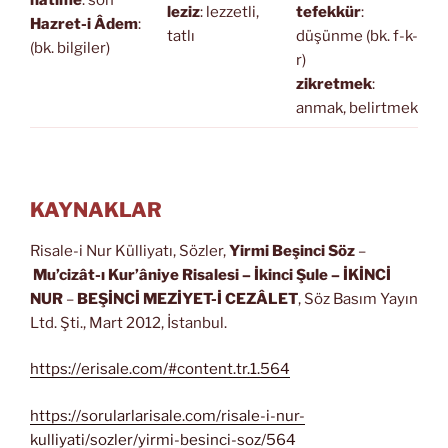
hâtime
: son
leziz
: lezzetli,
tefekkür
:
Hazret-i Âdem
:
tatlı
düşünme (bk. f-k-
(bk. bilgiler)
r)
zikretmek
:
anmak, belirtmek
KAYNAKLAR
Risale-i Nur Külliyatı, Sözler,
Yirmi Beşinci Söz
–
Mu’cizât-ı Kur’âniye Risalesi
– İkinci Şule – İKİNCİ
NUR
–
BEŞİNCİ MEZİYET-İ CEZÂLET
, Söz Basım Yayın
Ltd. Şti., Mart 2012, İstanbul.
https://erisale.com/#content.tr.1.564
https://sorularlarisale.com/risale-i-nur-
kulliyati/sozler/yirmi-besinci-soz/564