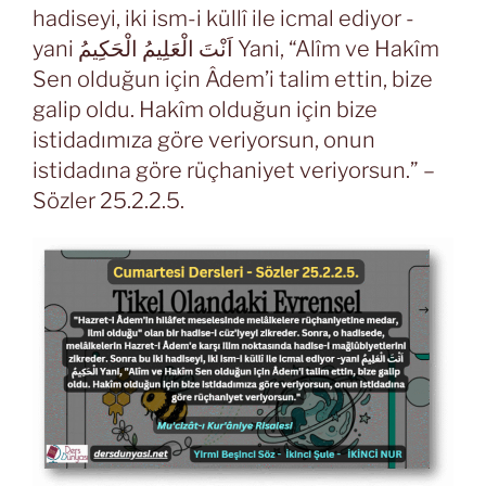
hadiseyi, iki ism-i küllî ile icmal ediyor -
yani اَنْتَ الْعَلِيمُ الْحَكِيمُ Yani, “Alîm ve Hakîm
Sen olduğun için Âdem’i talim ettin, bize
galip oldu. Hakîm olduğun için bize
istidadımıza göre veriyorsun, onun
istidadına göre rüçhaniyet veriyorsun.” –
Sözler 25.2.2.5.