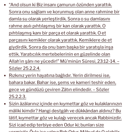
“And olsun ki Biz insanı çamurun özünden yarattık.
Sonra onu sağlam ve korunmuş olan anne rahmine bir
damla su olarak yerleştirdik. Sonra o su damlasını
rahme asılı pıhtılaşmış bir kan olarak yarattık. O
pıhtılaşmış kanı bir parça et olarak yarattık. O et
parçasını kemikler olarak yarattık. Kemiklere de et
giydirdik. Sonra da onu bam başka bir yaratışla inşa
ettik. Yaratıcılık mertebelerinin en güzelinde olan
Allah’ın şânı ne yücedir!” Mü’minûn Sûresi, 23:12-14. –
Sözler 25.2.2.4.
Rızkınız yerin hayatına bağlıdır. Yerin dirilmesi ise,
bahara bakar. Bahar ise, şems ve kameri teshir eden,
gece ve gündüzü çeviren Zâtın elindedir. – Sözler
25.2.2.3.
Sizin âzâlarınız içinde en kıymettar göz ve kulaklarınızın
mâliki kimdir? Hangi destgâh ve dükkândan aldınız? Bu
lâtif, kıymettar göz ve kulağı verecek ancak Rabbinizdir.
Sizi icad edip terbiye eden Odur ki; bunları size
vermiştir. Öyle ise yalnız Rab Odur. Mâbud da O olabilir.