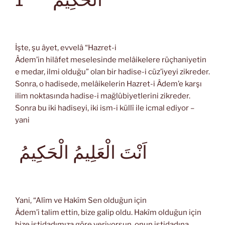
İşte, şu âyet, evvelâ “Hazret-i
Âdem’in hilâfet meselesinde melâikelere rüçhaniyetin
e medar, ilmi olduğu” olan bir hadise-i cüz’iyeyi zikreder.
Sonra, o hadisede, melâikelerin Hazret-i Âdem’e karşı
ilim noktasında hadise-i mağlûbiyetlerini zikreder.
Sonra bu iki hadiseyi, iki ism-i küllî ile icmal ediyor –
yani
اَنْتَ الْعَلِيمُ الْحَكِيمُ
Yani, “Alîm ve Hakîm Sen olduğun için
Âdem’i talim ettin, bize galip oldu. Hakîm olduğun için
bize istidadımıza göre veriyorsun, onun istidadına