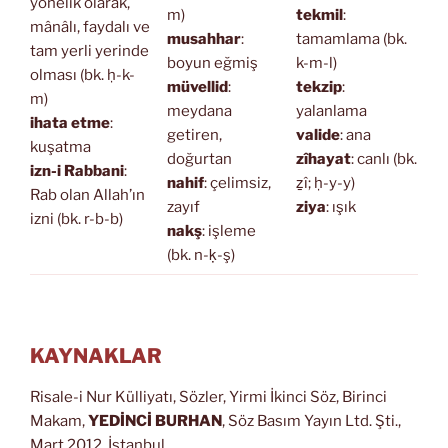
yönelik olarak,
m)
tekmil
:
mânâlı, faydalı ve
musahhar
:
tamamlama (bk.
tam yerli yerinde
boyun eğmiş
k-m-l)
olması (bk. ḥ-k-
müvellid
:
tekzip
:
m)
meydana
yalanlama
ihata etme
:
getiren,
valide
: ana
kuşatma
doğurtan
zîhayat
: canlı (bk.
izn-i Rabbani
:
nahif
: çelimsiz,
ẕî; ḥ-y-y)
Rab olan Allah’ın
zayıf
ziya
: ışık
izni (bk. r-b-b)
nakş
: işleme
(bk. n-ḳ-ş)
KAYNAKLAR
Risale-i Nur Külliyatı, Sözler, Yirmi İkinci Söz, Birinci
Makam,
YEDİNCİ BURHAN
, Söz Basım Yayın Ltd. Şti.,
Mart 2012, İstanbul.