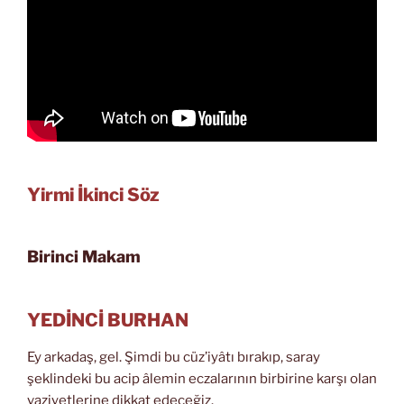
Yirmi İkinci Söz
Birinci Makam
YEDİNCİ BURHAN
Ey arkadaş, gel. Şimdi bu cüz’iyâtı bırakıp, saray
şeklindeki bu acip âlemin eczalarının birbirine karşı olan
vaziyetlerine dikkat edeceğiz.