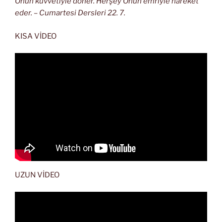
Onun kuvvetiyle döner. Herşey Onun emriyle hareket
eder. – Cumartesi Dersleri 22. 7.
KISA VİDEO
UZUN VİDEO