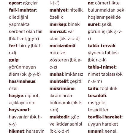
eşcar
: ağaçlar
l-ṭ-f)
ne
: cömertlikte
fail-i muhtar
:
mahiyet
: nitelik,
bulunmaktan pek
dilediğini
özellik
hoşlanır şekilde
yapmakta
merkep
: binek
suret
: şekil,
serbest olan fâil
mevcut
: var
görünüş (bk. ṣ-v-
(bk. f-a-l; ḫ-y-r)
olan (bk. v-c-d)
r)
fert
: birey (bk. f-
mu’ciznümâ
:
tabla-i erzak
:
r-d)
mu’cize
yiyecek tablası
gaip
:
gösteren (bk. a-
(bk. r-z-ḳ)
görünmeyen
c-z)
tabla-i nimet
:
âlem (bk. ğ-y-b)
muhal
: imkânsız
nimet tablası (bk.
has/mahsus
:
muhtelif
: çeşitli
n-a-m)
özel
mükrimâne
:
taife
: topluluk
haşiye
: dipnot,
ikramlarda
tesadüfî
:
açıklayıcı not
bulunarak (bk. k-
rastgele,
hayvanat
:
r-m)
tesadüfen
hayvanlar (bk. ḥ-
muktedir
: güç
tevfik-i hareket
:
y-y)
ve iktidar sahibi
uygun hareket
hikmet
: herşeyin
(bk. ḳ-d-r)
umumî
: genel,