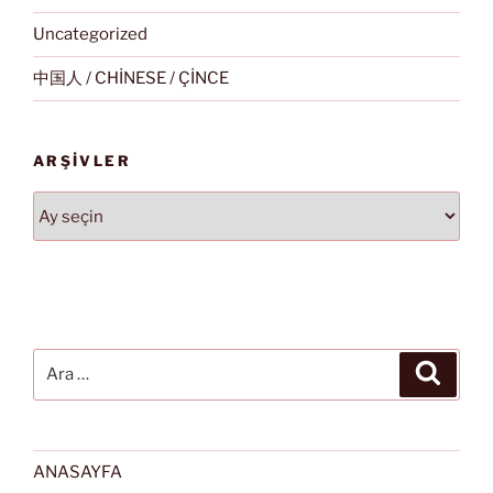
Uncategorized
中国人 / CHİNESE / ÇİNCE
ARŞIVLER
Arşivler
Ara:
Ara
ANASAYFA