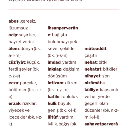
abes
: geresiz,
lüzumsuz
ihsanperverân
acip
: şaşırtıcı,
e
: bağışta
hayret verici
bulunmayı pek
âlem
: dünya (bk.
sever şekilde
müteaddit
:
a-l-m)
(bk. ḥ-s-n)
çeşitli
cüz’iyât
: küçük,
imdad
: yardım
nebat
: bitki
ferdî şeyler (bk.
inkılap
: değişim,
nebatat
: bitkiler
c-z-e)
dönüşüm
nihayet
: son
ecza
: parçalar,
intizam
: düzen
nizâmât-ı
bölümler (bk. c-z-
(bk. n-ẓ-m)
külliye
: kapsamlı
e)
kafile
: topluluk
ve her yerde
erzak
: rızıklar;
küllî
: büyük,
geçerli olan
yiyecek ve
geniş (bk. k-l-l)
düzenler (bk. n-ẓ-
içecekler (bk. r-z-
lütûf
: yardım,
m; k-l-l)
ḳ)
iyilik, bağış (bk.
sahavetperverâ