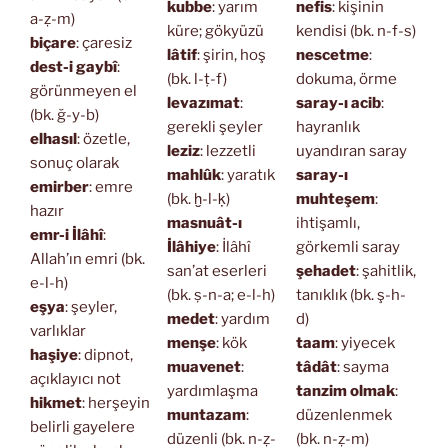
kubbe
: yarım
nefis
: kişinin
a-ẓ-m)
küre; gökyüzü
kendisi (bk. n-f-s)
biçare
: çaresiz
lâtif
: şirin, hoş
nescetme
:
dest-i gaybî
:
(bk. l-ṭ-f)
dokuma, örme
görünmeyen el
levazımat
:
saray-ı acib
:
(bk. ğ-y-b)
gerekli şeyler
hayranlık
elhasıl
: özetle,
leziz
: lezzetli
uyandıran saray
sonuç olarak
mahlûk
: yaratık
saray-ı
emirber
: emre
(bk. ḫ-l-ḳ)
muhteşem
:
hazır
masnuât-ı
ihtişamlı,
emr-i İlâhî
:
İlâhiye
: İlâhî
görkemli saray
Allah’ın emri (bk.
san’at eserleri
şehadet
: şahitlik,
e-l-h)
(bk. ṣ-n-a; e-l-h)
tanıklık (bk. ş-h-
eşya
: şeyler,
medet
: yardım
d)
varlıklar
menşe
: kök
taam
: yiyecek
haşiye
: dipnot,
muavenet
:
tâdât
: sayma
açıklayıcı not
yardımlaşma
tanzim olmak
:
hikmet
: herşeyin
muntazam
:
düzenlenmek
belirli gayelere
düzenli (bk. n-ẓ-
(bk. n-ẓ-m)