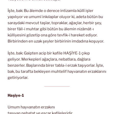
İşte, bak: Bu âlemde o derece intizamla küllî işler
yapılıyor ve umumî inkılaplar oluyor ki, adeta bütün bu
saraydaki mevcut taşlar, topraklar, ağaçlar, herbir şey,
birer fâil-i muhtar gibi bütün bu âlemin nizâmât-ı
külliyesini gözetip ona göre tevfik-i hareket ediyor.
Birbirinden en uzak şeyler birbirinin imdadına koşuyor.
İşte, bak: Gaipten acip bir kafile HAŞİYE-1 çıkıp
geliyor. Merkepleri ağaçlara, nebatlara, dağlara
benzerler. Başlarında birer tabla-i erzak taşıyorlar. İşte,
bak, bu tarafta bekleyen muhtelif hayvanatın erzaklarını
getiriyorlar.
Haşiye-1
Umum hayvanatın erzakını
taşıyan nebatat ve eşcar kafileleridir.