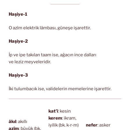
Haşiye-1
O azîm elektrik lâmbası, güneşe işarettir.
Haşiye-2
İp ve ipe takılan taam ise, ağacın ince dalları
ve leziz meyveleridir.
Haşiye-3
İki tulumbacık ise, validelerin memelerine işarettir.
kat’î
: kesin
kerem
: ikram,
âkıl
: akıllı
iyilik (bk. k-r-m)
nefer
: asker
azîm
: büyük (bk.