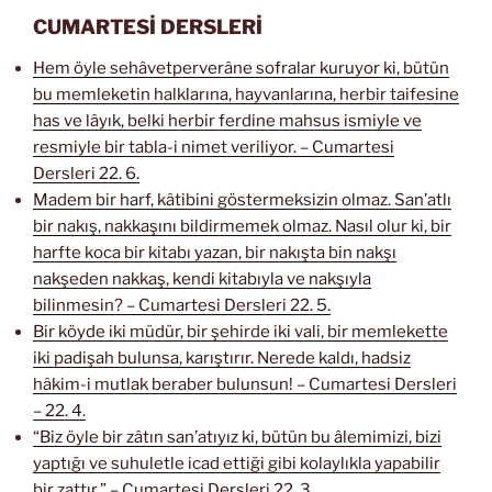
CUMARTESİ DERSLERİ
Hem öyle sehâvetperverâne sofralar kuruyor ki, bütün
bu memleketin halklarına, hayvanlarına, herbir taifesine
has ve lâyık, belki herbir ferdine mahsus ismiyle ve
resmiyle bir tabla-i nimet veriliyor. – Cumartesi
Dersleri 22. 6.
Madem bir harf, kâtibini göstermeksizin olmaz. San’atlı
bir nakış, nakkaşını bildirmemek olmaz. Nasıl olur ki, bir
harfte koca bir kitabı yazan, bir nakışta bin nakşı
nakşeden nakkaş, kendi kitabıyla ve nakşıyla
bilinmesin? – Cumartesi Dersleri 22. 5.
Bir köyde iki müdür, bir şehirde iki vali, bir memlekette
iki padişah bulunsa, karıştırır. Nerede kaldı, hadsiz
hâkim-i mutlak beraber bulunsun! – Cumartesi Dersleri
– 22. 4.
“Biz öyle bir zâtın san’atıyız ki, bütün bu âlemimizi, bizi
yaptığı ve suhuletle icad ettiği gibi kolaylıkla yapabilir
bir zattır.” – Cumartesi Dersleri 22. 3.