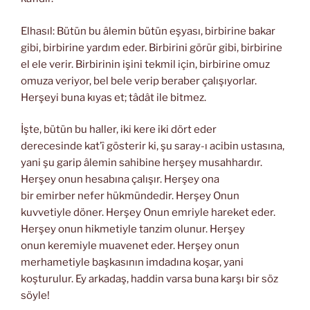
Elhasıl: Bütün bu âlemin bütün eşyası, birbirine bakar
gibi, birbirine yardım eder. Birbirini görür gibi, birbirine
el ele verir. Birbirinin işini tekmil için, birbirine omuz
omuza veriyor, bel bele verip beraber çalışıyorlar.
Herşeyi buna kıyas et; tâdât ile bitmez.
İşte, bütün bu haller, iki kere iki dört eder
derecesinde kat’î gösterir ki, şu saray-ı acibin ustasına,
yani şu garip âlemin sahibine herşey musahhardır.
Herşey onun hesabına çalışır. Herşey ona
bir emirber nefer hükmündedir. Herşey Onun
kuvvetiyle döner. Herşey Onun emriyle hareket eder.
Herşey onun hikmetiyle tanzim olunur. Herşey
onun keremiyle muavenet eder. Herşey onun
merhametiyle başkasının imdadına koşar, yani
koşturulur. Ey arkadaş, haddin varsa buna karşı bir söz
söyle!