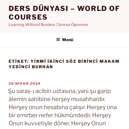
İçeriğe
DERS DÜNYASI – WORLD OF
geç
COURSES
Learning Without Borders | Sınırsız Öğrenme
Menü
ETIKET:
YIRMI İKINCI SÖZ BIRINCI MAKAM
YEDINCI BURHAN
YAYIM
20 NISAN 2024
TARIHI
Şu saray-ı acibin ustasına, yani şu garip
âlemin sahibine herşey musahhardır.
Herşey onun hesabına çalışır. Herşey ona
bir emirber nefer hükmündedir. Herşey
Onun kuvvetiyle döner. Herşey Onun