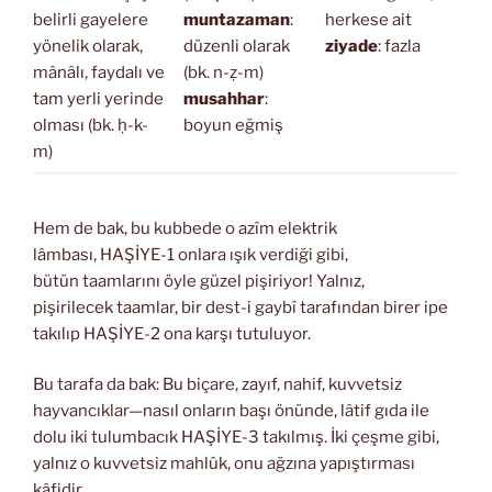
belirli gayelere
muntazaman
:
herkese ait
yönelik olarak,
düzenli olarak
ziyade
: fazla
mânâlı, faydalı ve
(bk. n-ẓ-m)
tam yerli yerinde
musahhar
:
olması (bk. ḥ-k-
boyun eğmiş
m)
Hem de bak, bu kubbede o azîm elektrik
lâmbası, HAŞİYE-1 onlara ışık verdiği gibi,
bütün taamlarını öyle güzel pişiriyor! Yalnız,
pişirilecek taamlar, bir dest-i gaybî tarafından birer ipe
takılıp HAŞİYE-2 ona karşı tutuluyor.
Bu tarafa da bak: Bu biçare, zayıf, nahif, kuvvetsiz
hayvancıklar—nasıl onların başı önünde, lâtif gıda ile
dolu iki tulumbacık HAŞİYE-3 takılmış. İki çeşme gibi,
yalnız o kuvvetsiz mahlûk, onu ağzına yapıştırması
kâfidir.