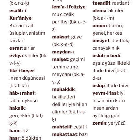
(bk. r-z-ḳ)
tesadüf
: rastlantı
lem’a-i i’câziye
:
esâlib-i
ulema
: âlimler
mu’cizelik
Kur’âniye
:
(bk. a-l-m)
parıltısı (bk. a-c-
Kur’ân’a ait
umum
: bütün;
z)
üsluplar, anlatım
genel, herkes
maksat
: gaye
tarzları
ünsiyet
: dostluk,
(bk. ḳ-ṣ-d)
esrar
: sırlar
canayakınlık
meydan-ı
evliya
: veliler (bk.
üslûb-u bedî
:
maişet
: geçimi
v-l-y)
eşsiz güzellikteki
temin etme
fikr-i beşer
:
ifade tarzı (bk. b-
meydanı (bk. a-
insan düşüncesi
d-a)
y-ş)
(bk. f-k-r)
üslûp
: ifade tarzı
muhakkik
:
hâb-ı rahat
:
yevm-i fasl
: iyi
hakikatleri
rahat uykusu
insanların kötü
delilleriyle bilen
hakaik
:
insanlardan
âlimler (bk. ḥ-ḳ-
gerçekler (bk. ḥ-
ayrıldığı gün
ḳ)
ḳ-ḳ)
zemin
: yeryüzü
muhtelif
: çeşitli
hane
: ev
mukattaat
: bazı
haşr
: öldükten