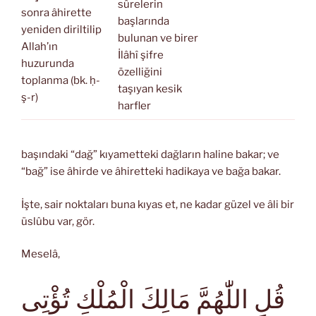
sûrelerin
sonra âhirette
başlarında
yeniden diriltilip
bulunan ve birer
Allah’ın
İlâhî şifre
huzurunda
özelliğini
toplanma (bk. ḥ-
taşıyan kesik
ş-r)
harfler
başındaki “dağ” kıyametteki dağların haline bakar; ve
“bağ” ise âhirde ve âhiretteki hadikaya ve bağa bakar.
İşte, sair noktaları buna kıyas et, ne kadar güzel ve âli bir
üslûbu var, gör.
Meselâ,
قُلِ اللّٰهُمَّ مَالِكَ الْمُلْكِ تُؤْتِى