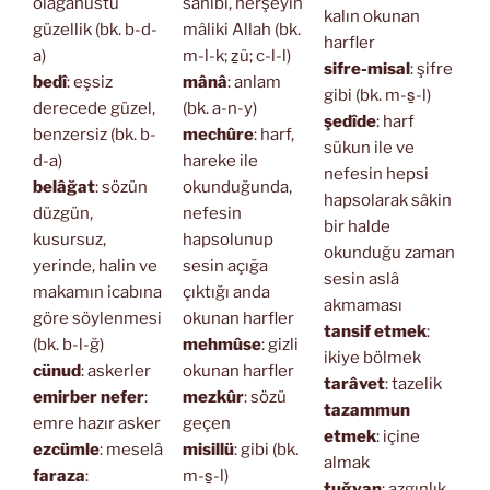
olağanüstü
sahibi, herşeyin
kalın okunan
güzellik (bk. b-d-
mâliki Allah (bk.
harfler
a)
m-l-k; ẕü; c-l-l)
sifre-misal
: şifre
bedî
: eşsiz
mânâ
: anlam
gibi (bk. m-s̱-l)
derecede güzel,
(bk. a-n-y)
şedîde
: harf
benzersiz (bk. b-
mechûre
: harf,
sükun ile ve
d-a)
hareke ile
nefesin hepsi
belâğat
: sözün
okunduğunda,
hapsolarak sâkin
düzgün,
nefesin
bir halde
kusursuz,
hapsolunup
okunduğu zaman
yerinde, halin ve
sesin açığa
sesin aslâ
makamın icabına
çıktığı anda
akmaması
göre söylenmesi
okunan harfler
tansif etmek
:
(bk. b-l-ğ)
mehmûse
: gizli
ikiye bölmek
cünud
: askerler
okunan harfler
tarâvet
: tazelik
emirber nefer
:
mezkûr
: sözü
tazammun
emre hazır asker
geçen
etmek
: içine
ezcümle
: meselâ
misillü
: gibi (bk.
almak
faraza
:
m-s̱-l)
tuğyan
: azgınlık,