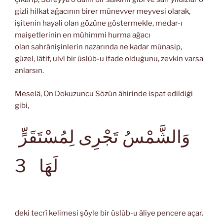
gizli hilkat ağacının birer münevver meyvesi olarak,
işitenin hayali olan gözüne göstermekle, medar-ı
maişetlerinin en mühimmi hurma ağacı
olan sahrânişinlerin nazarında ne kadar münasip,
güzel, lâtif, ulvî bir üslûb-u ifade olduğunu, zevkin varsa
anlarsın.
Meselâ, On Dokuzuncu Sözün âhirinde ispat edildiği
gibi,
وَالشَّمْسُ تَجْرِى لِمُسْتَقَرٍّ
لَهَا
3
deki tecrî kelimesi şöyle bir üslûb-u âliye pencere açar.