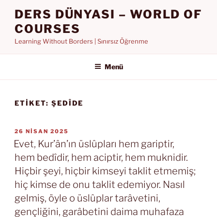
İçeriğe
DERS DÜNYASI – WORLD OF
geç
COURSES
Learning Without Borders | Sınırsız Öğrenme
Menü
ETIKET:
ŞEDÎDE
YAYIM
26 NISAN 2025
TARIHI
Evet, Kur’ân’ın üslûpları hem gariptir,
hem bedîdir, hem aciptir, hem muknidir.
Hiçbir şeyi, hiçbir kimseyi taklit etmemiş;
hiç kimse de onu taklit edemiyor. Nasıl
gelmiş, öyle o üslûplar tarâvetini,
gençliğini, garâbetini daima muhafaza