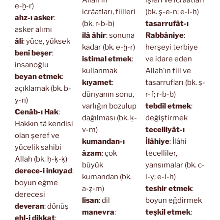
e-ḫ-r)
icrâatları, fiilleri
(bk. ş-e-n; e-l-h)
ahz-ı asker
:
(bk. r-b-b)
tasarrufât-ı
asker alımı
ilâ âhir
: sonuna
Rabbâniye
:
âli
: yüce, yüksek
kadar (bk. e-ḫ-r)
herşeyi terbiye
benî beşer
:
istimal etmek
:
ve idare eden
insanoğlu
kullanmak
Allah’ın fiil ve
beyan etmek
:
kıyamet
:
tasarrufları (bk. ṣ-
açıklamak (bk. b-
dünyanın sonu,
r-f; r-b-b)
y-n)
varlığın bozulup
tebdil etmek
:
Cenâb-ı Hak
:
dağılması (bk. ḳ-
değiştirmek
Hakkın tâ kendisi
v-m)
tecelliyât-ı
olan şeref ve
kumandan-ı
İlâhiye
: İlâhi
yücelik sahibi
âzam
: çok
tecelliler,
Allah (bk. ḥ-ḳ-ḳ)
büyük
yansımalar (bk. c-
derece-i inkıyad
:
kumandan (bk.
l-y; e-l-h)
boyun eğme
a-ẓ-m)
teshir etmek
:
derecesi
lisan
: dil
boyun eğdirmek
deveran
: dönüş
manevra
:
teşkil etmek
:
ehl-i dikkat
: