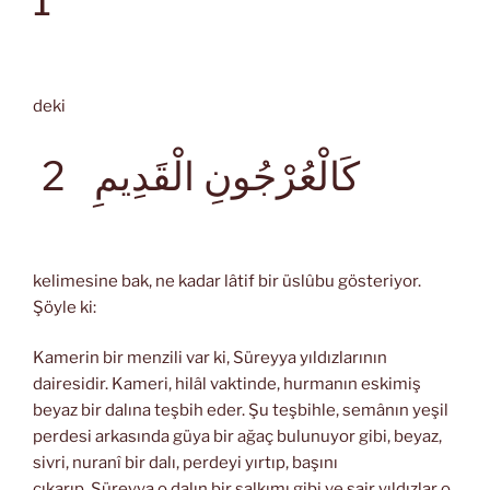
1
deki
كَالْعُرْجُونِ الْقَدِيمِ
2
kelimesine bak, ne kadar lâtif bir üslûbu gösteriyor.
Şöyle ki:
Kamerin bir menzili var ki, Süreyya yıldızlarının
dairesidir. Kameri, hilâl vaktinde, hurmanın eskimiş
beyaz bir dalına teşbih eder. Şu teşbihle, semânın yeşil
perdesi arkasında güya bir ağaç bulunuyor gibi, beyaz,
sivri, nuranî bir dalı, perdeyi yırtıp, başını
çıkarıp, Süreyya o dalın bir salkımı gibi ve sair yıldızlar o