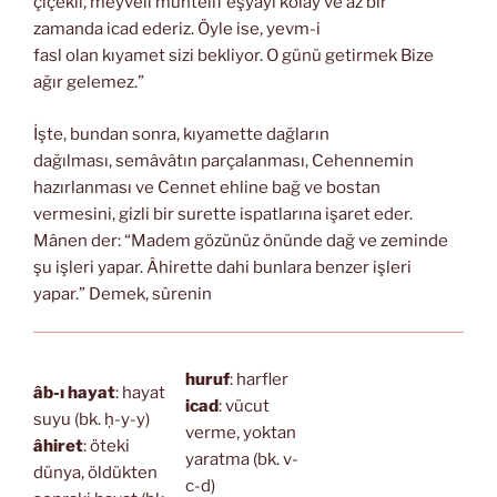
çiçekli, meyveli muhtelif eşyayı kolay ve az bir
zamanda icad ederiz. Öyle ise, yevm-i
fasl olan kıyamet sizi bekliyor. O günü getirmek Bize
ağır gelemez.”
İşte, bundan sonra, kıyamette dağların
dağılması, semâvâtın parçalanması, Cehennemin
hazırlanması ve Cennet ehline bağ ve bostan
vermesini, gizli bir surette ispatlarına işaret eder.
Mânen der: “Madem gözünüz önünde dağ ve zeminde
şu işleri yapar. Âhirette dahi bunlara benzer işleri
yapar.” Demek, sûrenin
huruf
: harfler
âb-ı hayat
: hayat
icad
: vücut
suyu (bk. ḥ-y-y)
verme, yoktan
âhiret
: öteki
yaratma (bk. v-
dünya, öldükten
c-d)