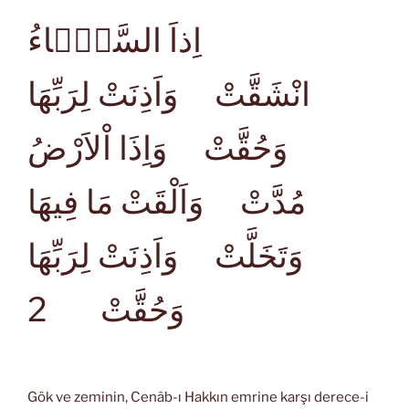
اِذاَ السَّمَۤاءُ
انْشَقَّتْ وَاَذِنَتْ لِرَبِّهَا
وَحُقَّتْ وَاِذَا اْلاَرْضُ
مُدَّتْ وَاَلْقَتْ مَا فِيهَا
وَتَخَلَّتْ وَاَذِنَتْ لِرَبِّهَا
2
وَحُقَّتْ
Gök ve zeminin, Cenâb-ı Hakkın emrine karşı derece-i