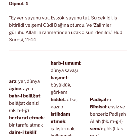
Dipnot-1
“Ey yer, suyunu yut. Ey gök, suyunu tut. Su çekildi, iş
bitirildi ve gemi Cûdî Dağına oturdu. Ve ‘Zalimler
güruhu Allah’ın rahmetinden uzak olsun’ denildi.” Hûd
Sûresi, 11:44.
harb-i umumî
:
dünya savaşı
haşmet
:
arz
: yer, dünya
büyüklük,
âyine
: ayna
görkem
bahr-i belâğat
:
hiddet
: öfke,
Padişah-ı
belâğat denizi
gazap
Bîmisal
: eşsiz ve
(bk. b-l-ğ)
istihdam
benzeriz Padişah
bertaraf etmek
:
etmek
:
Allah (bk. m-s̱-l)
bir tarafa atmak
çalıştırmak,
semâ
: gök (bk. s-
daire-i teklif
:
kullanmak
m-v)