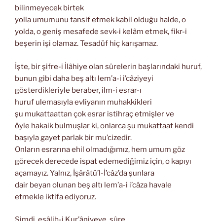
bilinmeyecek birtek
yolla umumunu tansif etmek kabil olduğu halde, o
yolda, o geniş mesafede sevk-i kelâm etmek, fikr-i
beşerin işi olamaz. Tesadüf hiç karışamaz.
İşte, bir şifre-i İlâhiye olan sûrelerin başlarındaki huruf,
bunun gibi daha beş altı lem’a-i i’câziyeyi
gösterdikleriyle beraber, ilm-i esrar-ı
huruf ulemasıyla evliyanın muhakkikleri
şu mukattaattan çok esrar istihraç etmişler ve
öyle hakaik bulmuşlar ki, onlarca şu mukattaat kendi
başıyla gayet parlak bir mu’cizedir.
Onların esrarına ehil olmadığımız, hem umum göz
görecek derecede ispat edemediğimiz için, o kapıyı
açamayız. Yalnız, İşârâtü’l-İ’câz’da şunlara
dair beyan olunan beş altı lem’a-i i’câza havale
etmekle iktifa ediyoruz.
Şimdi, esâlib-i Kur’âniyeye, sûre