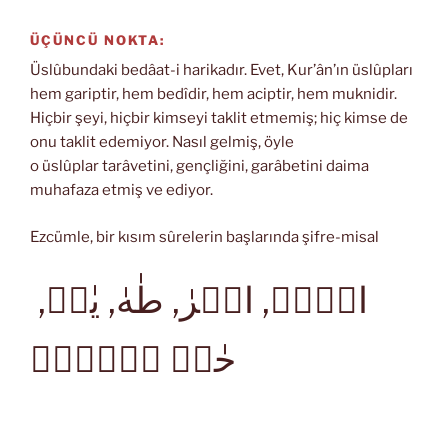
ÜÇÜNCÜ NOKTA:
Üslûbundaki bedâat-i harikadır. Evet, Kur’ân’ın üslûpları
hem gariptir, hem bedîdir, hem aciptir, hem muknidir.
Hiçbir şeyi, hiçbir kimseyi taklit etmemiş; hiç kimse de
onu taklit edemiyor. Nasıl gelmiş, öyle
o üslûplar tarâvetini, gençliğini, garâbetini daima
muhafaza etmiş ve ediyor.
Ezcümle, bir kısım sûrelerin başlarında şifre-misal
الۤمۤ, الۤرٰ, طٰهٰ, يٰسۤ,
حٰمۤ عۤسۤقۤ