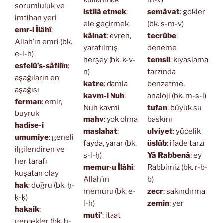
sorumluluk ve
istilâ etmek
:
semâvat
: gökler
imtihan yeri
ele geçirmek
(bk. s-m-v)
emr-i İlâhî
:
kâinat
: evren,
tecrübe
:
Allah’ın emri (bk.
yaratılmış
deneme
e-l-h)
herşey (bk. k-v-
temsil
: kıyaslama
esfelü’s-sâfilîn
:
n)
tarzında
aşağıların en
katre
: damla
benzetme,
aşağısı
kavm-i Nuh
:
analoji (bk. m-s̱-l)
ferman
: emir,
Nuh kavmi
tufan
: büyük su
buyruk
mahv
: yok olma
baskını
hadise-i
maslahat
:
ulviyet
: yücelik
umumiye
: geneli
fayda, yarar (bk.
üslûb
: ifade tarzı
ilgilendiren ve
ṣ-l-ḥ)
Yâ Rabbenâ
: ey
her tarafı
memur-u İlâhî
:
Rabbimiz (bk. r-b-
kuşatan olay
Allah’ın
b)
hak
: doğru (bk. ḥ-
memuru (bk. e-
zecr
: sakındırma
ḳ-ḳ)
l-h)
zemin
: yer
hakaik
:
muti’
: itaat
gerçekler (bk. ḥ-