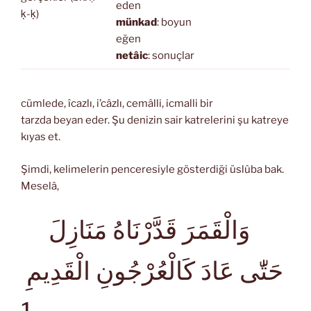
eden
ḳ-ḳ)
münkad
: boyun
eğen
netâic
: sonuçlar
cümlede, îcazlı, i’câzlı, cemâlli, icmalli bir
tarzda beyan eder. Şu denizin sair katrelerini şu katreye
kıyas et.
Şimdi, kelimelerin penceresiyle gösterdiği üslûba bak.
Meselâ,
وَالْقَمَرَ قَدَّرْنَاهُ مَنَازِلَ
حَتّٰى عَادَ كَالْعُرْجُونِ الْقَدِيمِ