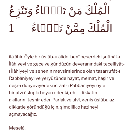
الْمُلْكَ مَنْ تَشَۤاءُ وَتَنْزِعُ
1
الْمُلْكَ مِمَّنْ تَشَۤاءُ
ilâ âhir. Öyle bir üslûb-u âlide, benî beşerdeki şuûnât-ı
İlâhiyeyi ve gece ve gündüzün deveranındaki tecelliyât-
ı İlâhiyeyi ve senenin mevsimlerinde olan tasarrufât-ı
Rabbâniyeyi ve yeryüzünde hayat, memat, haşir ve
neşr-i dünyeviyedeki icraat-ı Rabbâniyeyi öyle
bir ulvî üslûpla beyan eder ki, ehl-i dikkatin
akıllarını teshir eder. Parlak ve ulvî, geniş üslûbu az
dikkatle göründüğü için, şimdilik o hazineyi
açmayacağız.
Meselâ,