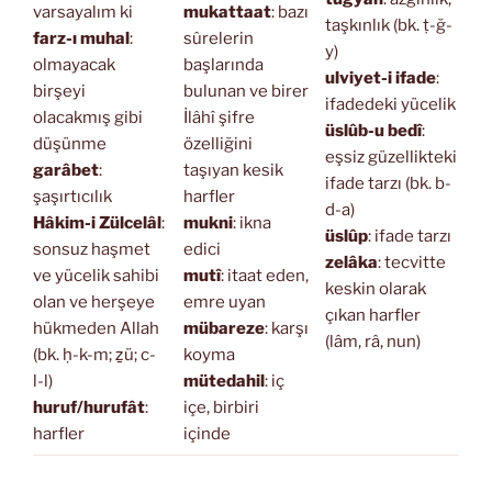
varsayalım ki
mukattaat
: bazı
taşkınlık (bk. ṭ-ğ-
farz-ı muhal
:
sûrelerin
y)
olmayacak
başlarında
ulviyet-i ifade
:
birşeyi
bulunan ve birer
ifadedeki yücelik
olacakmış gibi
İlâhî şifre
üslûb-u bedî
:
düşünme
özelliğini
eşsiz güzellikteki
garâbet
:
taşıyan kesik
ifade tarzı (bk. b-
şaşırtıcılık
harfler
d-a)
Hâkim-i Zülcelâl
:
mukni
: ikna
üslûp
: ifade tarzı
sonsuz haşmet
edici
zelâka
: tecvitte
ve yücelik sahibi
mutî
: itaat eden,
keskin olarak
olan ve herşeye
emre uyan
çıkan harfler
hükmeden Allah
mübareze
: karşı
(lâm, râ, nun)
(bk. ḥ-k-m; ẕü; c-
koyma
l-l)
mütedahil
: iç
huruf/hurufât
:
içe, birbiri
harfler
içinde