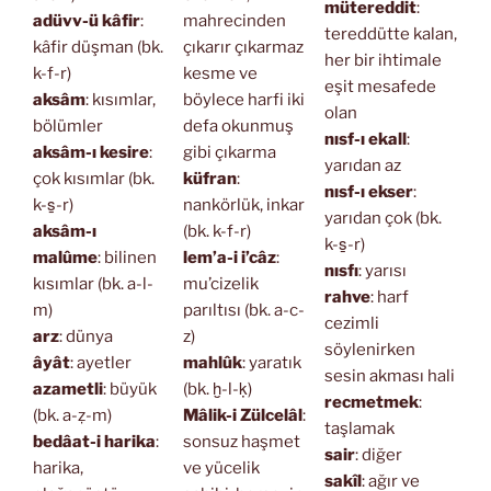
mütereddit
:
adüvv-ü kâfir
:
mahrecinden
tereddütte kalan,
kâfir düşman (bk.
çıkarır çıkarmaz
her bir ihtimale
k-f-r)
kesme ve
eşit mesafede
aksâm
: kısımlar,
böylece harfi iki
olan
bölümler
defa okunmuş
nısf-ı ekall
:
aksâm-ı kesire
:
gibi çıkarma
yarıdan az
çok kısımlar (bk.
küfran
:
nısf-ı ekser
:
k-s̱-r)
nankörlük, inkar
yarıdan çok (bk.
aksâm-ı
(bk. k-f-r)
k-s̱-r)
malûme
: bilinen
lem’a-i i’câz
:
nısfı
: yarısı
kısımlar (bk. a-l-
mu’cizelik
rahve
: harf
m)
parıltısı (bk. a-c-
cezimli
arz
: dünya
z)
söylenirken
âyât
: ayetler
mahlûk
: yaratık
sesin akması hali
azametli
: büyük
(bk. ḫ-l-ḳ)
recmetmek
:
(bk. a-ẓ-m)
Mâlik-i Zülcelâl
:
taşlamak
bedâat-i harika
:
sonsuz haşmet
sair
: diğer
harika,
ve yücelik
sakîl
: ağır ve