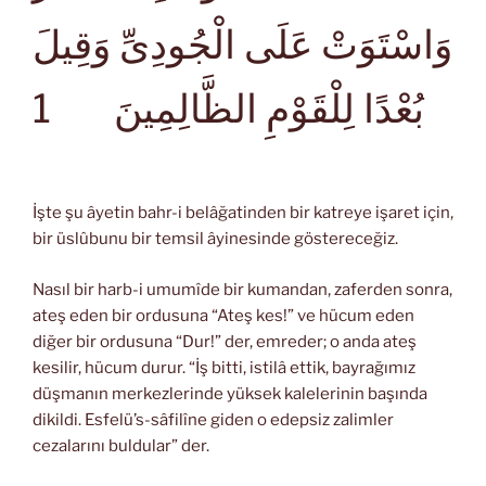
وَاسْتَوَتْ عَلَى الْجُودِىِّ وَقِيلَ
1
بُعْدًا لِلْقَوْمِ الظَّالِمِينَ
İşte şu âyetin bahr-i belâğatinden bir katreye işaret için,
bir üslûbunu bir temsil âyinesinde göstereceğiz.
Nasıl bir harb-i umumîde bir kumandan, zaferden sonra,
ateş eden bir ordusuna “Ateş kes!” ve hücum eden
diğer bir ordusuna “Dur!” der, emreder; o anda ateş
kesilir, hücum durur. “İş bitti, istilâ ettik, bayrağımız
düşmanın merkezlerinde yüksek kalelerinin başında
dikildi. Esfelü’s-sâfilîne giden o edepsiz zalimler
cezalarını buldular” der.