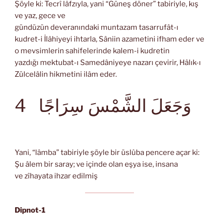
Şöyle ki: Tecrî lâfzıyla, yani “Güneş döner” tabiriyle, kış
ve yaz, gece ve
gündüzün deveranındaki muntazam tasarrufât-ı
kudret-i İlâhiyeyi ihtarla, Sâniin azametini ifham eder ve
o mevsimlerin sahifelerinde kalem-i kudretin
yazdığı mektubat-ı Samedâniyeye nazarı çevirir, Hâlık-ı
Zülcelâlin hikmetini ilâm eder.
وَجَعَلَ الشَّمْسَ سِرَاجًا
4
Yani, “lâmba” tabiriyle şöyle bir üslûba pencere açar ki:
Şu âlem bir saray; ve içinde olan eşya ise, insana
ve zîhayata ihzar edilmiş
Dipnot-1