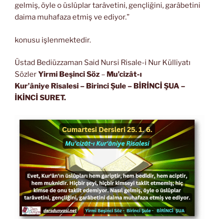
gelmiş, öyle o üslûplar tarâvetini, gençliğini, garâbetini
daima muhafaza etmiş ve ediyor.”
konusu işlenmektedir.
Üstad Bediüzzaman Said Nursi Risale-i Nur Külliyatı
Sözler
Yirmi Beşinci Söz
–
Mu’cizât-ı
Kur’âniye Risalesi
– Birinci Şule – BİRİNCİ ŞUA
–
İKİNCİ SURET.