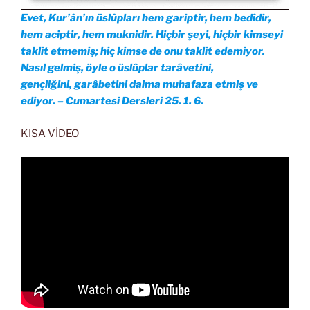
Evet, Kur’ân’ın üslûpları hem gariptir, hem bedîdir,
hem aciptir, hem muknidir. Hiçbir şeyi, hiçbir kimseyi
taklit etmemiş; hiç kimse de onu taklit edemiyor.
Nasıl gelmiş, öyle o üslûplar tarâvetini,
gençliğini, garâbetini daima muhafaza etmiş ve
ediyor. – Cumartesi Dersleri 25. 1. 6.
KISA VİDEO