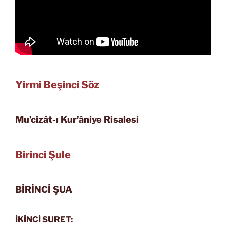
Yirmi Beşinci Söz
Mu’cizât-ı Kur’âniye Risalesi
Birinci Şule
BİRİNCİ ŞUA
İKİNCİ SURET: