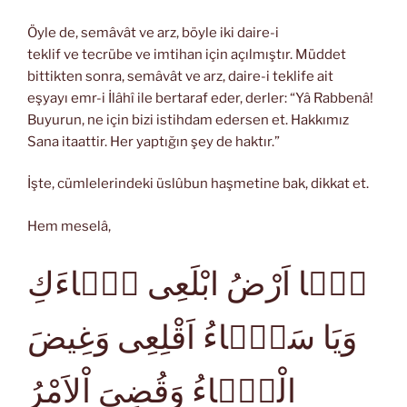
Öyle de, semâvât ve arz, böyle iki daire-i
teklif ve tecrübe ve imtihan için açılmıştır. Müddet
bittikten sonra, semâvât ve arz, daire-i teklife ait
eşyayı emr-i İlâhî ile bertaraf eder, derler: “Yâ Rabbenâ!
Buyurun, ne için bizi istihdam edersen et. Hakkımız
Sana itaattir. Her yaptığın şey de haktır.”
İşte, cümlelerindeki üslûbun haşmetine bak, dikkat et.
Hem meselâ,
يَۤا اَرْضُ ابْلَعِى مَۤاءَكِ
وَيَا سَمَۤاءُ اَقْلِعِى وَغِيضَ
الْمَۤاءُ وَقُضِىَ اْلاَمْرُ