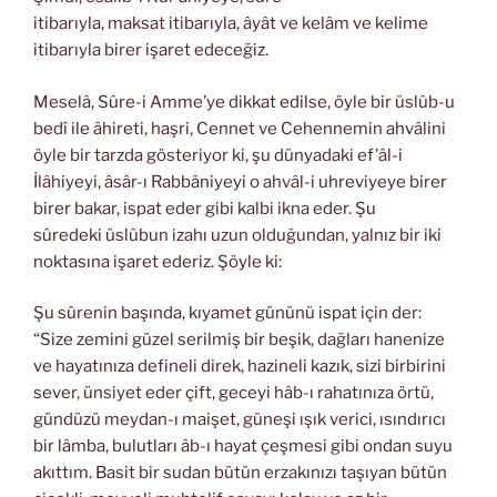
itibarıyla, maksat itibarıyla, âyât ve kelâm ve kelime
itibarıyla birer işaret edeceğiz.
Meselâ, Sûre-i Amme’ye dikkat edilse, öyle bir üslûb-u
bedî ile âhireti, haşri, Cennet ve Cehennemin ahvâlini
öyle bir tarzda gösteriyor ki, şu dünyadaki ef’âl-i
İlâhiyeyi, âsâr-ı Rabbâniyeyi o ahvâl-i uhreviyeye birer
birer bakar, ispat eder gibi kalbi ikna eder. Şu
sûredeki üslûbun izahı uzun olduğundan, yalnız bir iki
noktasına işaret ederiz. Şöyle ki:
Şu sûrenin başında, kıyamet gününü ispat için der:
“Size zemini güzel serilmiş bir beşik, dağları hanenize
ve hayatınıza defineli direk, hazineli kazık, sizi birbirini
sever, ünsiyet eder çift, geceyi hâb-ı rahatınıza örtü,
gündüzü meydan-ı maişet, güneşi ışık verici, ısındırıcı
bir lâmba, bulutları âb-ı hayat çeşmesi gibi ondan suyu
akıttım. Basit bir sudan bütün erzakınızı taşıyan bütün