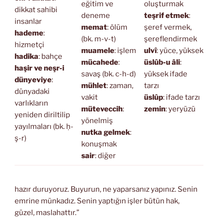
eğitim ve
oluşturmak
dikkat sahibi
deneme
teşrif etmek
:
insanlar
memat
: ölüm
şeref vermek,
hademe
:
(bk. m-v-t)
şereflendirmek
hizmetçi
muamele
: işlem
ulvî
: yüce, yüksek
hadika
: bahçe
mücahede
:
üslûb-u âli
:
haşir ve neşr-i
savaş (bk. c-h-d)
yüksek ifade
dünyeviye
:
mühlet
: zaman,
tarzı
dünyadaki
vakit
üslûp
: ifade tarzı
varlıkların
müteveccih
:
zemin
: yeryüzü
yeniden diriltilip
yönelmiş
yayılmaları (bk. ḥ-
nutka gelmek
:
ş-r)
konuşmak
sair
: diğer
hazır duruyoruz. Buyurun, ne yaparsanız yapınız. Senin
emrine münkadız. Senin yaptığın işler bütün hak,
güzel, maslahattır.”