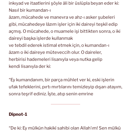
inkıyad ve itaatlerini şöyle âli bir üslûpla beyan eder ki:
Nasıl bir kumandan-ı
âzam, mücahede ve manevra ve ahz-ı asker şubeleri
gibi, mücahedeye lâzım işler için iki daireyi teşkil edip
açmış. O mücahede, o muamele işi bittikten sonra, o iki
daireyi başka işlerde kullanmak
ve tebdil ederek istimal etmek için, o kumandan-ı
âzam o iki daireye müteveccih olur. O daireler,
herbirisi hademeleri lisanıyla veya nutka gelip
kendi lisanıyla der ki:
“Ey kumandanım, bir parça mühlet ver ki, eski işlerin
ufak tefeklerini, pırtı mırtılarını temizleyip dışarı atayım,
sonra teşrif ediniz. İşte, atıp senin emrine
Dipnot-1
“De ki: Ey mülkün hakikî sahibi olan Allah’ım! Sen mülkü