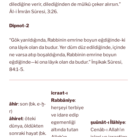
dilediğine verir, dilediğinden de mülkü çeker alırsın.”
Âl-i İmrân Sûresi, 3:26.
Dipnot-2
“Gök yarıldığında, Rabbinin emrine boyun eğdiğinde-ki
ona lâyık olan da budur. Yer düm düz edildiğinde, içinde
ne varsa atıp boşaldığında, Rabbinin emrine boyun
eğdiğinde—ki ona lâyık olan da budur.” İnşikak Sûresi,
84:1-5.
icraat-ı
Rabbâniye
:
âhir
: son (bk. e-ḫ-
herşeyi terbiye
r)
ve idare edip
âhiret
: öteki
egemenliği
şuûnât-ı İlâhiye
:
dünya, öldükten
altında tutan
Cenâb-ı Allah’ın
sonraki hayat (bk.
Allah’ın
işleri ve icraatları