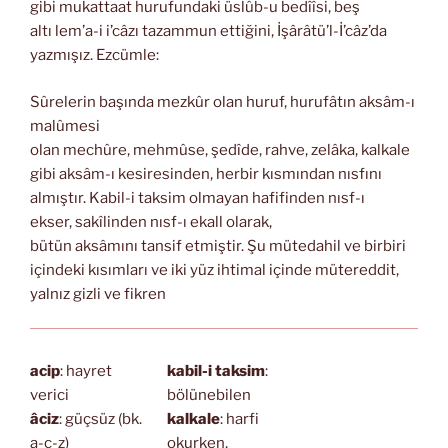
gibi mukattaat hurufundaki üslûb-u bedîîsi, beş
altı lem’a-i i’câzı tazammun ettiğini, İşârâtü’l-İ’câz’da
yazmışız. Ezcümle:
Sûrelerin başında mezkûr olan huruf, hurufâtın aksâm-ı
malûmesi
olan mechûre, mehmûse, şedîde, rahve, zelâka, kalkale
gibi aksâm-ı kesiresinden, herbir kısmından nısfını
almıştır. Kabil-i taksim olmayan hafifinden nısf-ı
ekser, sakîlinden nısf-ı ekall olarak,
bütün aksâmını tansif etmiştir. Şu mütedahil ve birbiri
içindeki kısımları ve iki yüz ihtimal içinde mütereddit,
yalnız gizli ve fikren
acip
: hayret
kabil-i taksim
:
verici
bölünebilen
âciz
: güçsüz (bk.
kalkale
: harfi
a-c-z)
okurken,