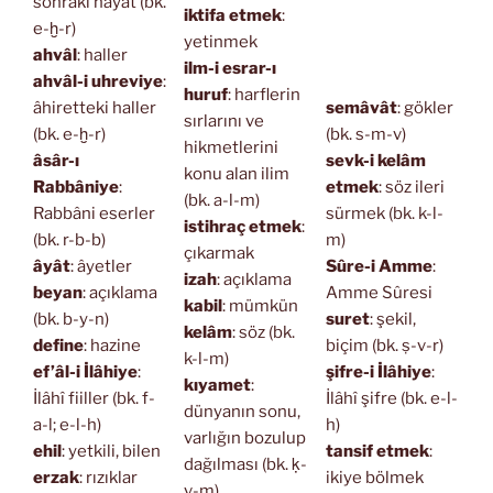
sonraki hayat (bk.
iktifa etmek
:
e-ḫ-r)
yetinmek
ahvâl
: haller
ilm-i esrar-ı
ahvâl-i uhreviye
:
huruf
: harflerin
âhiretteki haller
semâvât
: gökler
sırlarını ve
(bk. e-ḫ-r)
(bk. s-m-v)
hikmetlerini
âsâr-ı
sevk-i kelâm
konu alan ilim
Rabbâniye
:
etmek
: söz ileri
(bk. a-l-m)
Rabbâni eserler
sürmek (bk. k-l-
istihraç etmek
:
(bk. r-b-b)
m)
çıkarmak
âyât
: âyetler
Sûre-i Amme
:
izah
: açıklama
beyan
: açıklama
Amme Sûresi
kabil
: mümkün
(bk. b-y-n)
suret
: şekil,
kelâm
: söz (bk.
define
: hazine
biçim (bk. ṣ-v-r)
k-l-m)
ef’âl-i İlâhiye
:
şifre-i İlâhiye
:
kıyamet
:
İlâhî fiiller (bk. f-
İlâhî şifre (bk. e-l-
dünyanın sonu,
a-l; e-l-h)
h)
varlığın bozulup
ehil
: yetkili, bilen
tansif etmek
:
dağılması (bk. ḳ-
erzak
: rızıklar
ikiye bölmek
v-m)