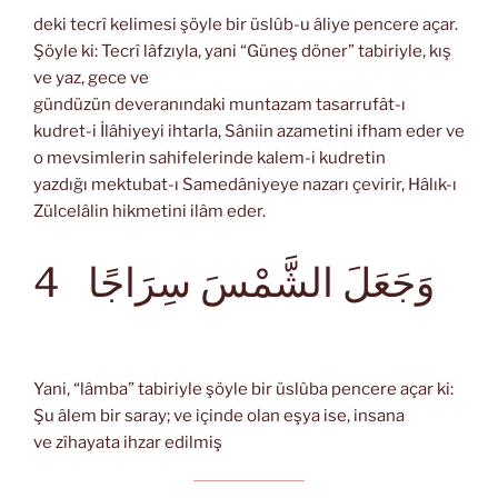
deki tecrî kelimesi şöyle bir üslûb-u âliye pencere açar.
Şöyle ki: Tecrî lâfzıyla, yani “Güneş döner” tabiriyle, kış
ve yaz, gece ve
gündüzün deveranındaki muntazam tasarrufât-ı
kudret-i İlâhiyeyi ihtarla, Sâniin azametini ifham eder ve
o mevsimlerin sahifelerinde kalem-i kudretin
yazdığı mektubat-ı Samedâniyeye nazarı çevirir, Hâlık-ı
Zülcelâlin hikmetini ilâm eder.
وَجَعَلَ الشَّمْسَ سِرَاجًا
4
Yani, “lâmba” tabiriyle şöyle bir üslûba pencere açar ki:
Şu âlem bir saray; ve içinde olan eşya ise, insana
ve zîhayata ihzar edilmiş