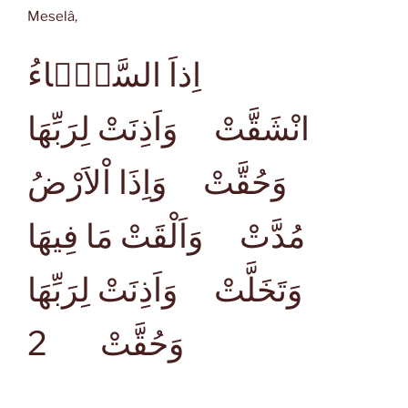
Meselâ,
اِذاَ السَّمَۤاءُ
انْشَقَّتْ وَاَذِنَتْ لِرَبِّهَا
وَحُقَّتْ وَاِذَا اْلاَرْضُ
مُدَّتْ وَاَلْقَتْ مَا فِيهَا
وَتَخَلَّتْ وَاَذِنَتْ لِرَبِّهَا
2
وَحُقَّتْ