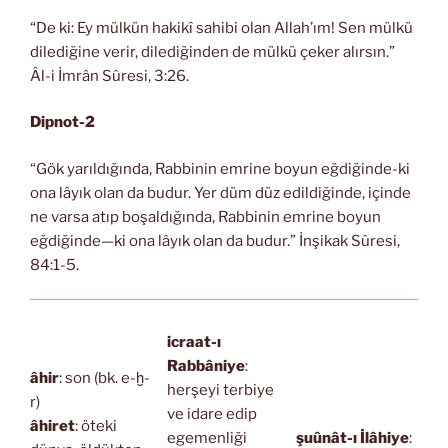
“De ki: Ey mülkün hakikî sahibi olan Allah’ım! Sen mülkü
dilediğine verir, dilediğinden de mülkü çeker alırsın.”
Âl-i İmrân Sûresi, 3:26.
Dipnot-2
“Gök yarıldığında, Rabbinin emrine boyun eğdiğinde-ki
ona lâyık olan da budur. Yer düm düz edildiğinde, içinde
ne varsa atıp boşaldığında, Rabbinin emrine boyun
eğdiğinde—ki ona lâyık olan da budur.” İnşikak Sûresi,
84:1-5.
icraat-ı
Rabbâniye
:
âhir
: son (bk. e-ḫ-
herşeyi terbiye
r)
ve idare edip
âhiret
: öteki
egemenliği
şuûnât-ı İlâhiye
: