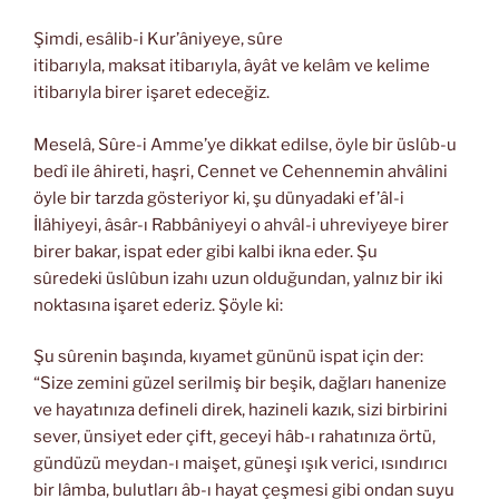
Şimdi, esâlib-i Kur’âniyeye, sûre
itibarıyla, maksat itibarıyla, âyât ve kelâm ve kelime
itibarıyla birer işaret edeceğiz.
Meselâ, Sûre-i Amme’ye dikkat edilse, öyle bir üslûb-u
bedî ile âhireti, haşri, Cennet ve Cehennemin ahvâlini
öyle bir tarzda gösteriyor ki, şu dünyadaki ef’âl-i
İlâhiyeyi, âsâr-ı Rabbâniyeyi o ahvâl-i uhreviyeye birer
birer bakar, ispat eder gibi kalbi ikna eder. Şu
sûredeki üslûbun izahı uzun olduğundan, yalnız bir iki
noktasına işaret ederiz. Şöyle ki:
Şu sûrenin başında, kıyamet gününü ispat için der:
“Size zemini güzel serilmiş bir beşik, dağları hanenize
ve hayatınıza defineli direk, hazineli kazık, sizi birbirini
sever, ünsiyet eder çift, geceyi hâb-ı rahatınıza örtü,
gündüzü meydan-ı maişet, güneşi ışık verici, ısındırıcı
bir lâmba, bulutları âb-ı hayat çeşmesi gibi ondan suyu