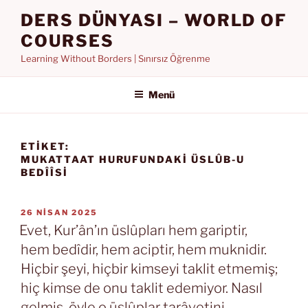
İçeriğe
DERS DÜNYASI – WORLD OF
geç
COURSES
Learning Without Borders | Sınırsız Öğrenme
Menü
ETIKET:
MUKATTAAT HURUFUNDAKI ÜSLÛB-U
BEDÎÎSI
YAYIM
26 NISAN 2025
TARIHI
Evet, Kur’ân’ın üslûpları hem gariptir,
hem bedîdir, hem aciptir, hem muknidir.
Hiçbir şeyi, hiçbir kimseyi taklit etmemiş;
hiç kimse de onu taklit edemiyor. Nasıl
gelmiş, öyle o üslûplar tarâvetini,