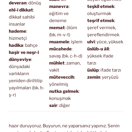
deveran
: dönüş
manevra
:
teşkil etmek
:
ehl-i dikkat
:
eğitim ve
oluşturmak
dikkat sahibi
deneme
teşrif etmek
:
insanlar
memat
: ölüm
şeref vermek,
hademe
:
(bk. m-v-t)
şereflendirmek
hizmetçi
muamele
: işlem
ulvî
: yüce, yüksek
hadika
: bahçe
mücahede
:
üslûb-u âli
:
haşir ve neşr-i
savaş (bk. c-h-d)
yüksek ifade
dünyeviye
:
mühlet
: zaman,
tarzı
dünyadaki
vakit
üslûp
: ifade tarzı
varlıkların
müteveccih
:
zemin
: yeryüzü
yeniden diriltilip
yönelmiş
yayılmaları (bk. ḥ-
nutka gelmek
:
ş-r)
konuşmak
sair
: diğer
hazır duruyoruz. Buyurun, ne yaparsanız yapınız. Senin