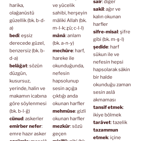
sair
: diğer
harika,
ve yücelik
sakîl
: ağır ve
olağanüstü
sahibi, herşeyin
kalın okunan
güzellik (bk. b-d-
mâliki Allah (bk.
harfler
a)
m-l-k; ẕü; c-l-l)
sifre-misal
: şifre
bedî
: eşsiz
mânâ
: anlam
gibi (bk. m-s̱-l)
derecede güzel,
(bk. a-n-y)
şedîde
: harf
benzersiz (bk. b-
mechûre
: harf,
sükun ile ve
d-a)
hareke ile
nefesin hepsi
belâğat
: sözün
okunduğunda,
hapsolarak sâkin
düzgün,
nefesin
bir halde
kusursuz,
hapsolunup
okunduğu zaman
yerinde, halin ve
sesin açığa
sesin aslâ
makamın icabına
çıktığı anda
akmaması
göre söylenmesi
okunan harfler
tansif etmek
:
(bk. b-l-ğ)
mehmûse
: gizli
ikiye bölmek
cünud
: askerler
okunan harfler
tarâvet
: tazelik
emirber nefer
:
mezkûr
: sözü
tazammun
emre hazır asker
geçen
etmek
: içine