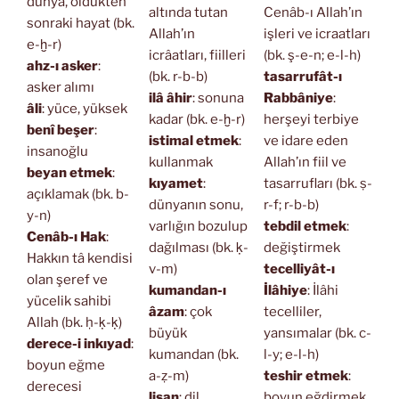
dünya, öldükten
altında tutan
Cenâb-ı Allah’ın
sonraki hayat (bk.
Allah’ın
işleri ve icraatları
e-ḫ-r)
icrâatları, fiilleri
(bk. ş-e-n; e-l-h)
ahz-ı asker
:
(bk. r-b-b)
tasarrufât-ı
asker alımı
ilâ âhir
: sonuna
Rabbâniye
:
âli
: yüce, yüksek
kadar (bk. e-ḫ-r)
herşeyi terbiye
benî beşer
:
istimal etmek
:
ve idare eden
insanoğlu
kullanmak
Allah’ın fiil ve
beyan etmek
:
kıyamet
:
tasarrufları (bk. ṣ-
açıklamak (bk. b-
dünyanın sonu,
r-f; r-b-b)
y-n)
varlığın bozulup
tebdil etmek
:
Cenâb-ı Hak
:
dağılması (bk. ḳ-
değiştirmek
Hakkın tâ kendisi
v-m)
tecelliyât-ı
olan şeref ve
kumandan-ı
İlâhiye
: İlâhi
yücelik sahibi
âzam
: çok
tecelliler,
Allah (bk. ḥ-ḳ-ḳ)
büyük
yansımalar (bk. c-
derece-i inkıyad
:
kumandan (bk.
l-y; e-l-h)
boyun eğme
a-ẓ-m)
teshir etmek
:
derecesi
lisan
: dil
boyun eğdirmek