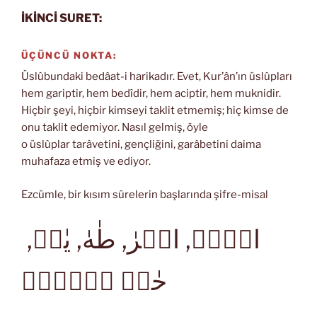
İKİNCİ SURET:
ÜÇÜNCÜ NOKTA:
Üslûbundaki bedâat-i harikadır. Evet, Kur’ân’ın üslûpları
hem gariptir, hem bedîdir, hem aciptir, hem muknidir.
Hiçbir şeyi, hiçbir kimseyi taklit etmemiş; hiç kimse de
onu taklit edemiyor. Nasıl gelmiş, öyle
o üslûplar tarâvetini, gençliğini, garâbetini daima
muhafaza etmiş ve ediyor.
Ezcümle, bir kısım sûrelerin başlarında şifre-misal
الۤمۤ, الۤرٰ, طٰهٰ, يٰسۤ,
حٰمۤ عۤسۤقۤ