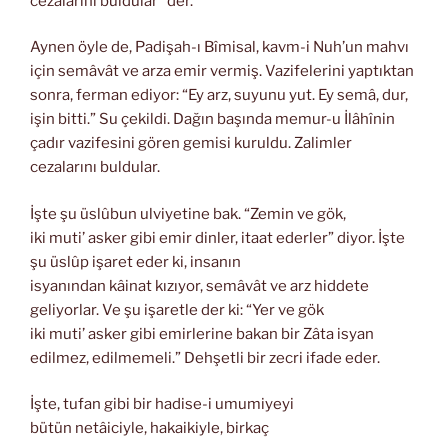
cezalarını buldular” der.
Aynen öyle de, Padişah-ı Bîmisal, kavm-i Nuh’un mahvı
için semâvât ve arza emir vermiş. Vazifelerini yaptıktan
sonra, ferman ediyor: “Ey arz, suyunu yut. Ey semâ, dur,
işin bitti.” Su çekildi. Dağın başında memur-u İlâhînin
çadır vazifesini gören gemisi kuruldu. Zalimler
cezalarını buldular.
İşte şu üslûbun ulviyetine bak. “Zemin ve gök,
iki muti’ asker gibi emir dinler, itaat ederler” diyor. İşte
şu üslûp işaret eder ki, insanın
isyanından kâinat kızıyor, semâvât ve arz hiddete
geliyorlar. Ve şu işaretle der ki: “Yer ve gök
iki muti’ asker gibi emirlerine bakan bir Zâta isyan
edilmez, edilmemeli.” Dehşetli bir zecri ifade eder.
İşte, tufan gibi bir hadise-i umumiyeyi
bütün netâiciyle, hakaikiyle, birkaç