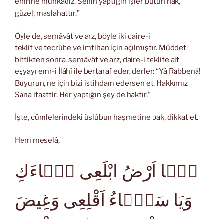
emrine münkadız. Senin yaptığın işler bütün hak,
güzel, maslahattır.”
Öyle de, semâvât ve arz, böyle iki daire-i
teklif ve tecrübe ve imtihan için açılmıştır. Müddet
bittikten sonra, semâvât ve arz, daire-i teklife ait
eşyayı emr-i İlâhî ile bertaraf eder, derler: “Yâ Rabbenâ!
Buyurun, ne için bizi istihdam edersen et. Hakkımız
Sana itaattir. Her yaptığın şey de haktır.”
İşte, cümlelerindeki üslûbun haşmetine bak, dikkat et.
Hem meselâ,
يَۤا اَرْضُ ابْلَعِى مَۤاءَكِ
وَيَا سَمَۤاءُ اَقْلِعِى وَغِيضَ