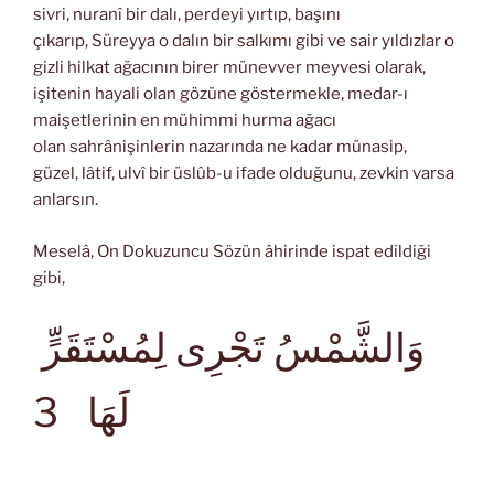
sivri, nuranî bir dalı, perdeyi yırtıp, başını
çıkarıp, Süreyya o dalın bir salkımı gibi ve sair yıldızlar o
gizli hilkat ağacının birer münevver meyvesi olarak,
işitenin hayali olan gözüne göstermekle, medar-ı
maişetlerinin en mühimmi hurma ağacı
olan sahrânişinlerin nazarında ne kadar münasip,
güzel, lâtif, ulvî bir üslûb-u ifade olduğunu, zevkin varsa
anlarsın.
Meselâ, On Dokuzuncu Sözün âhirinde ispat edildiği
gibi,
وَالشَّمْسُ تَجْرِى لِمُسْتَقَرٍّ
لَهَا
3