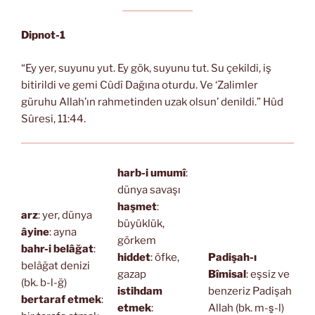
Dipnot-1
“Ey yer, suyunu yut. Ey gök, suyunu tut. Su çekildi, iş
bitirildi ve gemi Cûdî Dağına oturdu. Ve ‘Zalimler
güruhu Allah’ın rahmetinden uzak olsun’ denildi.” Hûd
Sûresi, 11:44.
harb-i umumî
:
dünya savaşı
haşmet
:
arz
: yer, dünya
büyüklük,
âyine
: ayna
görkem
bahr-i belâğat
:
hiddet
: öfke,
Padişah-ı
belâğat denizi
gazap
Bîmisal
: eşsiz ve
(bk. b-l-ğ)
istihdam
benzeriz Padişah
bertaraf etmek
:
etmek
:
Allah (bk. m-s̱-l)