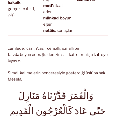
hakaik
:
muti’
: itaat
gerçekler (bk. ḥ-
eden
ḳ-ḳ)
münkad
: boyun
eğen
netâic
: sonuçlar
cümlede, îcazlı, i’câzlı, cemâlli, icmalli bir
tarzda beyan eder. Şu denizin sair katrelerini şu katreye
kıyas et.
Şimdi, kelimelerin penceresiyle gösterdiği üslûba bak.
Meselâ,
وَالْقَمَرَ قَدَّرْنَاهُ مَنَازِلَ
حَتّٰى عَادَ كَالْعُرْجُونِ الْقَدِيمِ