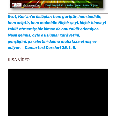
Evet, Kur’ân’ın üslûpları hem gariptir, hem bedîdir,
hem aciptir, hem muknidir. Hiçbir şeyi, hiçbir kimseyi
taklit etmemiş; hiç kimse de onu taklit edemiyor.
Nasıl gelmiş, öyle o üslûplar tarâvetini,
gençliğini, garâbetini daima muhafaza etmiş ve
ediyor. – Cumartesi Dersleri 25. 1. 6.
KISA VİDEO