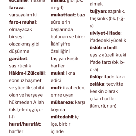
ezcümle
: meselâ
misillü
: gibi (bk.
almak
faraza
:
m-s̱-l)
tuğyan
: azgınlık,
varsayalım ki
mukattaat
: bazı
taşkınlık (bk. ṭ-ğ-
farz-ı muhal
:
sûrelerin
y)
olmayacak
başlarında
ulviyet-i ifade
:
birşeyi
bulunan ve birer
ifadedeki yücelik
olacakmış gibi
İlâhî şifre
üslûb-u bedî
:
düşünme
özelliğini
eşsiz güzellikteki
garâbet
:
taşıyan kesik
ifade tarzı (bk. b-
şaşırtıcılık
harfler
d-a)
Hâkim-i Zülcelâl
:
mukni
: ikna
üslûp
: ifade tarzı
sonsuz haşmet
edici
zelâka
: tecvitte
ve yücelik sahibi
mutî
: itaat eden,
keskin olarak
olan ve herşeye
emre uyan
çıkan harfler
hükmeden Allah
mübareze
: karşı
(lâm, râ, nun)
(bk. ḥ-k-m; ẕü; c-
koyma
l-l)
mütedahil
: iç
huruf/hurufât
:
içe, birbiri
harfler
içinde