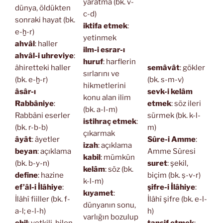
yaratma (bk. v-
dünya, öldükten
c-d)
sonraki hayat (bk.
iktifa etmek
:
e-ḫ-r)
yetinmek
ahvâl
: haller
ilm-i esrar-ı
ahvâl-i uhreviye
:
huruf
: harflerin
âhiretteki haller
semâvât
: gökler
sırlarını ve
(bk. e-ḫ-r)
(bk. s-m-v)
hikmetlerini
âsâr-ı
sevk-i kelâm
konu alan ilim
Rabbâniye
:
etmek
: söz ileri
(bk. a-l-m)
Rabbâni eserler
sürmek (bk. k-l-
istihraç etmek
:
(bk. r-b-b)
m)
çıkarmak
âyât
: âyetler
Sûre-i Amme
:
izah
: açıklama
beyan
: açıklama
Amme Sûresi
kabil
: mümkün
(bk. b-y-n)
suret
: şekil,
kelâm
: söz (bk.
define
: hazine
biçim (bk. ṣ-v-r)
k-l-m)
ef’âl-i İlâhiye
:
şifre-i İlâhiye
:
kıyamet
:
İlâhî fiiller (bk. f-
İlâhî şifre (bk. e-l-
dünyanın sonu,
a-l; e-l-h)
h)
varlığın bozulup
ehil
: yetkili, bilen
tansif etmek
: