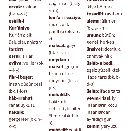
dağılması (bk. ḳ-
erzak
: rızıklar
ikiye bölmek
v-m)
(bk. r-z-ḳ)
tesadüf
: rastlantı
lem’a-i i’câziye
:
esâlib-i
ulema
: âlimler
mu’cizelik
Kur’âniye
:
(bk. a-l-m)
parıltısı (bk. a-c-
Kur’ân’a ait
umum
: bütün;
z)
üsluplar, anlatım
genel, herkes
maksat
: gaye
tarzları
ünsiyet
: dostluk,
(bk. ḳ-ṣ-d)
esrar
: sırlar
canayakınlık
meydan-ı
evliya
: veliler (bk.
üslûb-u bedî
:
maişet
: geçimi
v-l-y)
eşsiz güzellikteki
temin etme
fikr-i beşer
:
ifade tarzı (bk. b-
meydanı (bk. a-
insan düşüncesi
d-a)
y-ş)
(bk. f-k-r)
üslûp
: ifade tarzı
muhakkik
:
hâb-ı rahat
:
yevm-i fasl
: iyi
hakikatleri
rahat uykusu
insanların kötü
delilleriyle bilen
hakaik
:
insanlardan
âlimler (bk. ḥ-ḳ-
gerçekler (bk. ḥ-
ayrıldığı gün
ḳ)
ḳ-ḳ)
zemin
: yeryüzü
muhtelif
: çeşitli