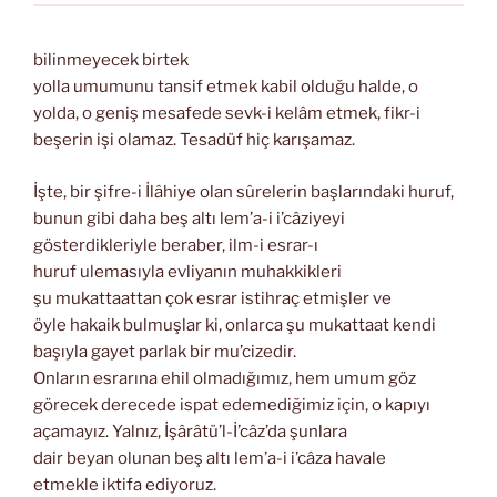
bilinmeyecek birtek
yolla umumunu tansif etmek kabil olduğu halde, o
yolda, o geniş mesafede sevk-i kelâm etmek, fikr-i
beşerin işi olamaz. Tesadüf hiç karışamaz.
İşte, bir şifre-i İlâhiye olan sûrelerin başlarındaki huruf,
bunun gibi daha beş altı lem’a-i i’câziyeyi
gösterdikleriyle beraber, ilm-i esrar-ı
huruf ulemasıyla evliyanın muhakkikleri
şu mukattaattan çok esrar istihraç etmişler ve
öyle hakaik bulmuşlar ki, onlarca şu mukattaat kendi
başıyla gayet parlak bir mu’cizedir.
Onların esrarına ehil olmadığımız, hem umum göz
görecek derecede ispat edemediğimiz için, o kapıyı
açamayız. Yalnız, İşârâtü’l-İ’câz’da şunlara
dair beyan olunan beş altı lem’a-i i’câza havale
etmekle iktifa ediyoruz.