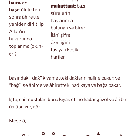
hane
: ev
mukattaat
: bazı
haşr
: öldükten
sûrelerin
sonra âhirette
başlarında
yeniden diriltilip
bulunan ve birer
Allah’ın
İlâhî şifre
huzurunda
özelliğini
toplanma (bk. ḥ-
taşıyan kesik
ş-r)
harfler
başındaki “dağ” kıyametteki dağların haline bakar; ve
“bağ” ise âhirde ve âhiretteki hadikaya ve bağa bakar.
İşte, sair noktaları buna kıyas et, ne kadar güzel ve âli bir
üslûbu var, gör.
Meselâ,