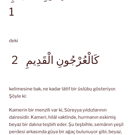
1
deki
كَالْعُرْجُونِ الْقَدِيمِ
2
kelimesine bak, ne kadar lâtif bir üslûbu gösteriyor.
Şöyle ki:
Kamerin bir menzili var ki, Süreyya yıldızlarının
dairesidir. Kameri, hilâl vaktinde, hurmanın eskimiş
beyaz bir dalına teşbih eder. Şu teşbihle, semânın yeşil
perdesi arkasında güya bir ağaç bulunuyor gibi, beyaz,