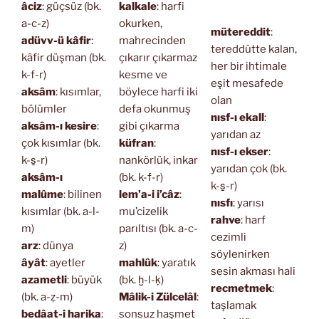
âciz
: güçsüz (bk.
kalkale
: harfi
a-c-z)
okurken,
mütereddit
:
adüvv-ü kâfir
:
mahrecinden
tereddütte kalan,
kâfir düşman (bk.
çıkarır çıkarmaz
her bir ihtimale
k-f-r)
kesme ve
eşit mesafede
aksâm
: kısımlar,
böylece harfi iki
olan
bölümler
defa okunmuş
nısf-ı ekall
:
aksâm-ı kesire
:
gibi çıkarma
yarıdan az
çok kısımlar (bk.
küfran
:
nısf-ı ekser
:
k-s̱-r)
nankörlük, inkar
yarıdan çok (bk.
aksâm-ı
(bk. k-f-r)
k-s̱-r)
malûme
: bilinen
lem’a-i i’câz
:
nısfı
: yarısı
kısımlar (bk. a-l-
mu’cizelik
rahve
: harf
m)
parıltısı (bk. a-c-
cezimli
arz
: dünya
z)
söylenirken
âyât
: ayetler
mahlûk
: yaratık
sesin akması hali
azametli
: büyük
(bk. ḫ-l-ḳ)
recmetmek
:
(bk. a-ẓ-m)
Mâlik-i Zülcelâl
:
taşlamak
bedâat-i harika
:
sonsuz haşmet