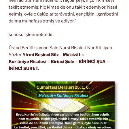
hem aciptir, hem muknidir. Hiçbir şeyi, hiçbir kimseyi
taklit etmemiş; hiç kimse de onu taklit edemiyor. Nasıl
gelmiş, öyle o üslûplar tarâvetini, gençliğini, garâbetini
daima muhafaza etmiş ve ediyor.”
konusu işlenmektedir.
Üstad Bediüzzaman Said Nursi Risale-i Nur Külliyatı
Sözler
Yirmi Beşinci Söz
–
Mu’cizât-ı
Kur’âniye Risalesi
– Birinci Şule – BİRİNCİ ŞUA
–
İKİNCİ SURET.