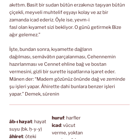
akıttım. Basit bir sudan bütün erzakınızı taşıyan bütün
çiçekli, meyveli muhtelif eşyayı kolay ve az bir
zamanda icad ederiz. Öyle ise, yevm-i
fasl olan kıyamet sizi bekliyor. O günü getirmek Bize
ağır gelemez.”
İşte, bundan sonra, kıyamette dağların
dağılması, semâvâtın parçalanması, Cehennemin
hazırlanması ve Cennet ehline bağ ve bostan
vermesini, gizli bir surette ispatlarına işaret eder.
Mânen der: “Madem gözünüz önünde dağ ve zeminde
şu işleri yapar. Âhirette dahi bunlara benzer işleri
yapar.” Demek, sûrenin
huruf
: harfler
âb-ı hayat
: hayat
icad
: vücut
suyu (bk. ḥ-y-y)
verme, yoktan
âhiret
: öteki