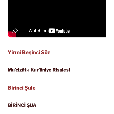
Yirmi Beşinci Söz
Mu’cizât-ı Kur’âniye Risalesi
Birinci Şule
BİRİNCİ ŞUA