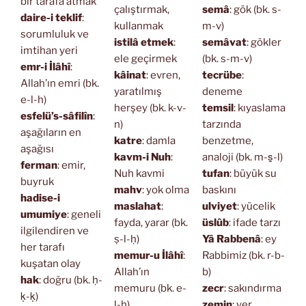
bir tarafa atmak
çalıştırmak,
semâ
: gök (bk. s-
daire-i teklif
:
kullanmak
m-v)
sorumluluk ve
istilâ etmek
:
semâvat
: gökler
imtihan yeri
ele geçirmek
(bk. s-m-v)
emr-i İlâhî
:
kâinat
: evren,
tecrübe
:
Allah’ın emri (bk.
yaratılmış
deneme
e-l-h)
herşey (bk. k-v-
temsil
: kıyaslama
esfelü’s-sâfilîn
:
n)
tarzında
aşağıların en
katre
: damla
benzetme,
aşağısı
kavm-i Nuh
:
analoji (bk. m-s̱-l)
ferman
: emir,
Nuh kavmi
tufan
: büyük su
buyruk
mahv
: yok olma
baskını
hadise-i
maslahat
:
ulviyet
: yücelik
umumiye
: geneli
fayda, yarar (bk.
üslûb
: ifade tarzı
ilgilendiren ve
ṣ-l-ḥ)
Yâ Rabbenâ
: ey
her tarafı
memur-u İlâhî
:
Rabbimiz (bk. r-b-
kuşatan olay
Allah’ın
b)
hak
: doğru (bk. ḥ-
memuru (bk. e-
zecr
: sakındırma
ḳ-ḳ)
l-h)
zemin
: yer