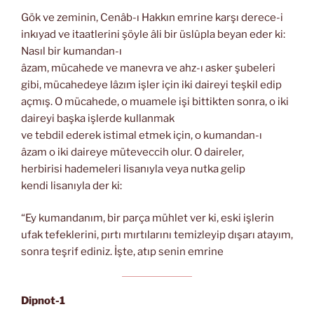
Gök ve zeminin, Cenâb-ı Hakkın emrine karşı derece-i
inkıyad ve itaatlerini şöyle âli bir üslûpla beyan eder ki:
Nasıl bir kumandan-ı
âzam, mücahede ve manevra ve ahz-ı asker şubeleri
gibi, mücahedeye lâzım işler için iki daireyi teşkil edip
açmış. O mücahede, o muamele işi bittikten sonra, o iki
daireyi başka işlerde kullanmak
ve tebdil ederek istimal etmek için, o kumandan-ı
âzam o iki daireye müteveccih olur. O daireler,
herbirisi hademeleri lisanıyla veya nutka gelip
kendi lisanıyla der ki:
“Ey kumandanım, bir parça mühlet ver ki, eski işlerin
ufak tefeklerini, pırtı mırtılarını temizleyip dışarı atayım,
sonra teşrif ediniz. İşte, atıp senin emrine
Dipnot-1