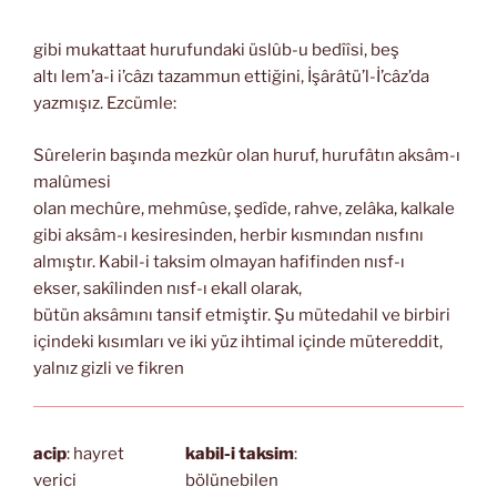
gibi mukattaat hurufundaki üslûb-u bedîîsi, beş
altı lem’a-i i’câzı tazammun ettiğini, İşârâtü’l-İ’câz’da
yazmışız. Ezcümle:
Sûrelerin başında mezkûr olan huruf, hurufâtın aksâm-ı
malûmesi
olan mechûre, mehmûse, şedîde, rahve, zelâka, kalkale
gibi aksâm-ı kesiresinden, herbir kısmından nısfını
almıştır. Kabil-i taksim olmayan hafifinden nısf-ı
ekser, sakîlinden nısf-ı ekall olarak,
bütün aksâmını tansif etmiştir. Şu mütedahil ve birbiri
içindeki kısımları ve iki yüz ihtimal içinde mütereddit,
yalnız gizli ve fikren
acip
: hayret
kabil-i taksim
:
verici
bölünebilen