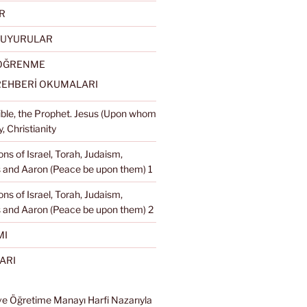
R
DUYURULAR
 ÖĞRENME
REHBERİ OKUMALARI
Bible, the Prophet. Jesus (Upon whom
, Christianity
ons of Israel, Torah, Judaism,
and Aaron (Peace be upon them) 1
ons of Israel, Torah, Judaism,
 and Aaron (Peace be upon them) 2
MI
ARI
ve Öğretime Manayı Harfi Nazarıyla