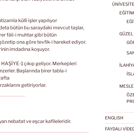
ÜNİVESİT
EĞİTİM
izamla küllî işler yapılıyor
EĞİ
adeta bütün bu saraydaki mevcut taşlar,
GÜZEL 
irer fâil-i muhtar gibi bütün
gözetip ona göre tevfik-i hareket ediyor.
GÖ
irinin imdadına koşuyor.
SA
le HAŞİYE-1 çıkıp geliyor. Merkepleri
İLAHİY
zerler. Başlarında birer tabla-i
İSL
rafta
aklarını getiriyorlar.
MESLE
ÖZ
PR
ENGLISH
n nebatat ve eşcar kafileleridir.
FAYDALI VİD