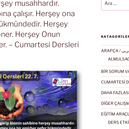
rşey musahhardır.
na çalışır. Herşey ona
hükmündedir. Herşey
öner. Herşey Onun
KATAGORİLE
r. – Cumartesi Dersleri
ARAPÇA / ى
BİR SORUM V
CUMARTESİ D
DAHA FAZLAS
DİĞER ÇALIŞ
EĞİTİM ARAÇ
DERS ETKİ