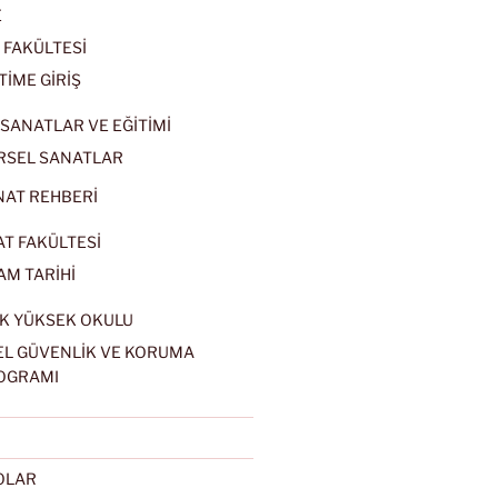
E
 FAKÜLTESİ
TİME GİRİŞ
SANATLAR VE EĞİTİMİ
RSEL SANATLAR
NAT REHBERİ
AT FAKÜLTESİ
AM TARİHİ
K YÜKSEK OKULU
EL GÜVENLİK VE KORUMA
OGRAMI
EOLAR