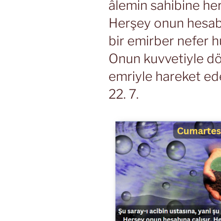
âlemin sahibine he
Herşey onun hesabı
bir emirber nefer 
Onun kuvvetiyle d
emriyle hareket ede
22. 7.