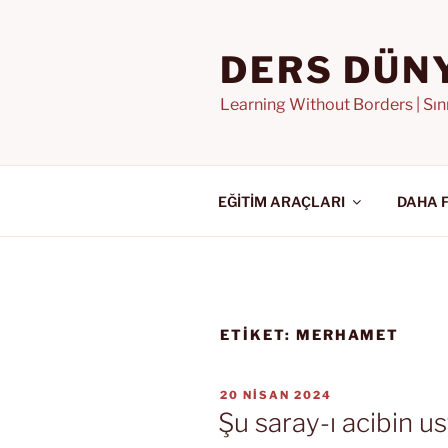
İçeriğe
geç
DERS DÜN
Learning Without Borders | Sı
EĞİTİM ARAÇLARI
DAHA 
ETIKET:
MERHAMET
YAYIM
20 NISAN 2024
TARIHI
Şu saray-ı acibin us