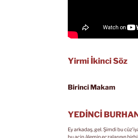
Yirmi İkinci Söz
Birinci Makam
YEDİNCİ BURHA
Ey arkadaş, gel. Şimdi bu cüz’iy
bu acip âlemin eczalarının birbi