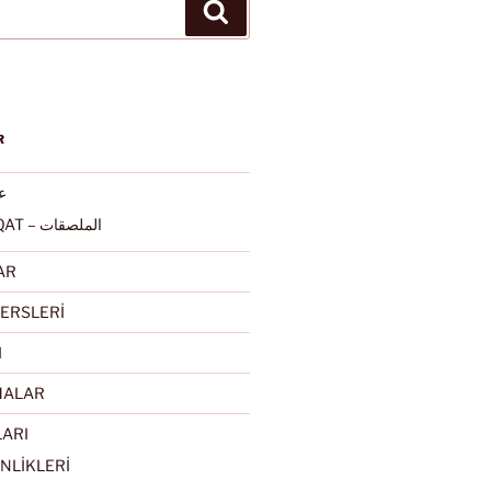
Ara
R
عرب
ALMULSAQAT – الملصقات
AR
ERSLERİ
I
MALAR
LARI
NLİKLERİ