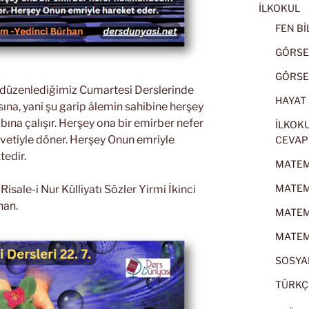
İLKOKUL
FEN BİL
GÖRSEL
GÖRSEL
k düzenlediğimiz Cumartesi Derslerinde
HAYAT B
sına, yani şu garip âlemin sahibine herşey
ına çalışır. Herşey ona bir emirber nefer
İLKOKU
etiyle döner. Herşey Onun emriyle
CEVAP
tedir.
MATEMA
MATEMA
sale-i Nur Külliyatı Sözler Yirmi İkinci
han.
MATEMA
MATEMA
SOSYAL
TÜRKÇE