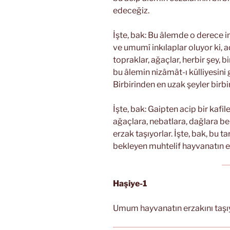
edeceğiz.
İşte, bak: Bu âlemde o derece int
ve umumî inkılaplar oluyor ki, 
topraklar, ağaçlar, herbir şey, b
bu âlemin nizâmât-ı külliyesini 
Birbirinden en uzak şeyler birb
İşte, bak: Gaipten acip bir kafi
ağaçlara, nebatlara, dağlara ben
erzak taşıyorlar. İşte, bak, bu ta
bekleyen muhtelif hayvanatın erz
Haşiye-1
Umum hayvanatın erzakını taşıya