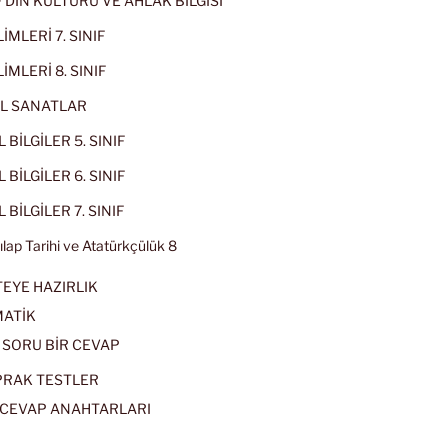
IF DİN KÜLTÜRÜ VE AHLAK BİLGİSİ
İMLERİ 7. SINIF
İMLERİ 8. SINIF
L SANATLAR
 BİLGİLER 5. SINIF
 BİLGİLER 6. SINIF
 BİLGİLER 7. SINIF
kılap Tarihi ve Atatürkçülük 8
EYE HAZIRLIK
ATİK
 SORU BİR CEVAP
PRAK TESTLER
CEVAP ANAHTARLARI