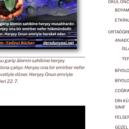
OKUL ÖNC
BOYA
ETKİNL
ORTAÖĞRET
ANADOL
İSL
TEF
 şu garip âlemin sahibine herşey
ına çalışır. Herşey ona bir emirber nefer
BİYOLOJ
etiyle döner. Herşey Onun emriyle
BİYOLOJ
ri 22. 7.
COĞRAF
DİN KÜ
SINIF
FELSEFE
GÜZEL 