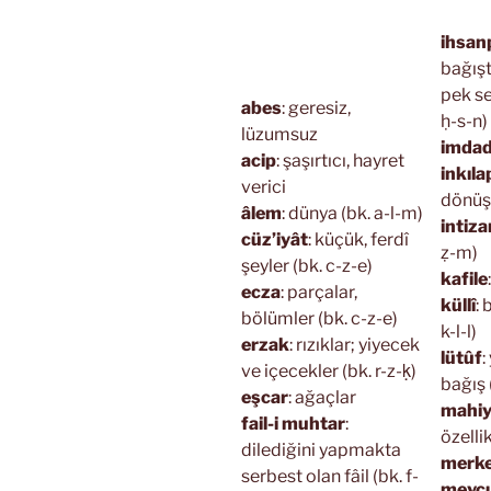
ihsan
bağış
pek se
abes
: geresiz,
ḥ-s-n)
lüzumsuz
imda
acip
: şaşırtıcı, hayret
inkıla
verici
dönü
âlem
: dünya (bk. a-l-m)
intiz
cüz’iyât
: küçük, ferdî
ẓ-m)
şeyler (bk. c-z-e)
kafile
ecza
: parçalar,
küllî
: 
bölümler (bk. c-z-e)
k-l-l)
erzak
: rızıklar; yiyecek
lütûf
:
ve içecekler (bk. r-z-ḳ)
bağış (
eşcar
: ağaçlar
mahiy
fail-i muhtar
:
özelli
dilediğini yapmakta
merk
serbest olan fâil (bk. f-
mevc