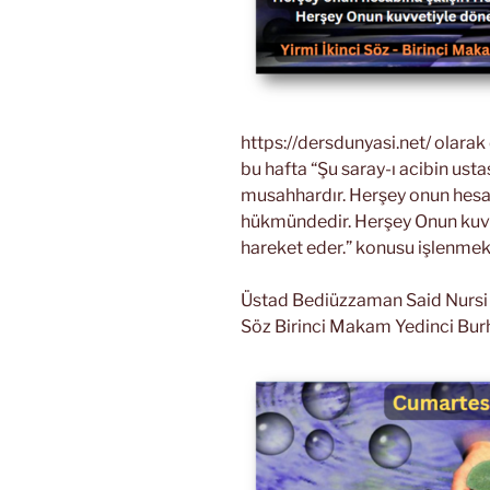
https://dersdunyasi.net/ olara
bu hafta “Şu saray-ı acibin usta
musahhardır. Herşey onun hesab
hükmündedir. Herşey Onun kuvv
hareket eder.” konusu işlenmek
Üstad Bediüzzaman Said Nursi Ri
Söz Birinci Makam Yedinci Bur