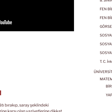
8. SIN
FEN BİL
FEN BİL
GÖRSE
SOSYAL
SOSYAL
SOSYAL
T. C. İn
ÜNİVERSİT
MATEM
BİR
N
YA
âtı bırakıp, saray şeklindeki
rine karşı olan vaziyetlerine dikkat