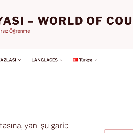
YASI – WORLD OF CO
nırsız Öğrenme
FAZLASI
LANGUAGES
Türkçe
tasına, yani şu garip
Ara: