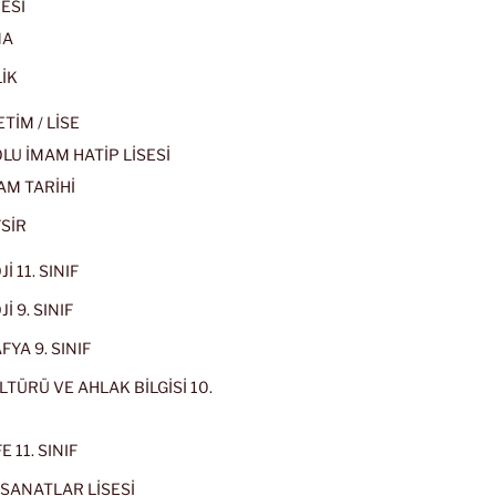
ESİ
MA
İK
İM / LİSE
U İMAM HATİP LİSESİ
AM TARİHİ
SİR
İ 11. SINIF
İ 9. SINIF
YA 9. SINIF
LTÜRÜ VE AHLAK BİLGİSİ 10.
 11. SINIF
SANATLAR LİSESİ