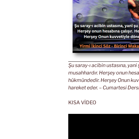
Şu saray-ı acibin ustasına, yani
musahhardır. Herşey onun hesab
hükmündedir. Herşey Onun kuvv
hareket eder. – Cumartesi Dersle
KISA VİDEO