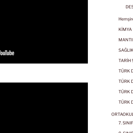
DES
Hemşire
KİMYA 
MANTI
SAĞLIK
TARİH 9
TÜRK D
TÜRK Dİ
TÜRK Dİ
TÜRK D
ORTAOKU
7. SIN