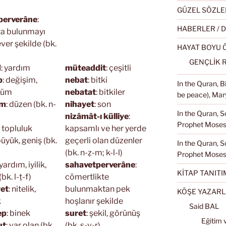
GÜZEL SÖZLE
perverâne
:
HABERLER / 
ta bulunmayı
ver şekilde (bk.
HAYAT BOYU
GENÇLİK 
d
: yardım
müteaddit
: çeşitli
p
: değişim,
nebat
: bitki
In the Quran, 
şüm
nebatat
: bitkiler
be peace), Mary
am
: düzen (bk. n-
nihayet
: son
In the Quran, S
nizâmât-ı külliye
:
Prophet Moses 
: topluluk
kapsamlı ve her yerde
büyük, geniş (bk.
geçerli olan düzenler
In the Quran, S
(bk. n-ẓ-m; k-l-l)
Prophet Moses
 yardım, iyilik,
sahavetperverâne
:
KİTAP TANITI
bk. l-ṭ-f)
cömertlikte
et
: nitelik,
bulunmaktan pek
KÖŞE YAZARL
k
hoşlanır şekilde
Said BAL
ep
: binek
suret
: şekil, görünüş
Eğitim 
ut
: var olan (bk.
(bk. ṣ-v-r)