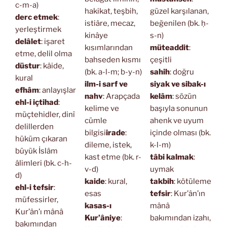
c-m-a)
hakikat, teşbih,
güzel karşılanan,
derc etmek
:
istiâre, mecaz,
beğenilen (bk. ḥ-
yerleştirmek
kinâye
s-n)
delâlet
: işaret
kısımlarından
müteaddit
:
etme, delil olma
bahseden kısmı
çeşitli
düstur
: kâide,
(bk. a-l-m; b-y-n)
sahih
: doğru
kural
ilm-i sarf ve
siyak ve sibak-ı
efhâm
: anlayışlar
nahv
: Arapçada
kelâm
: sözün
ehl-i içtihad
:
kelime ve
başıyla sonunun
müçtehidler, dinî
cümle
ahenk ve uyum
delillerden
bilgisi
irade
:
içinde olması (bk.
hüküm çıkaran
dileme, istek,
k-l-m)
büyük İslâm
kast etme (bk. r-
tâbi kalmak
:
âlimleri (bk. c-h-
v-d)
uymak
d)
kaide
: kural,
takbih
: kötüleme
ehl-i tefsir
:
esas
tefsir
: Kur’ân’ın
müfessirler,
kasas-ı
mânâ
Kur’ân’ı mânâ
Kur’âniye
:
bakımından izahı,
bakımından