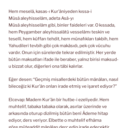
Hem meselâ, kasas-ı Kur’âniyeden kıssa-i
Mûsâ aleyhisselâm, adeta Asâ-yı
Mûsâ aleyhisselâm gibi, binler faideleri var. O kıssada,
hem Peygamber aleyhissalâtü vesselâmı teskin ve
tesellî, hem küffarı tehdit, hem münafıkları takbih, hem
Yahudileri tevbih gibi çok makàsıdı, pek çok vücuhu
vardır. Onun için sûrelerde tekrar edilmiştir. Her yerde
bütün maksatları ifade ile beraber, yalnız birisi maksud-
u bizzat olur, diğerleri ona tâbi kalırlar.
Eğer desen: “Geçmiş misallerdeki bütün mânâları, nasıl
bileceğiz ki Kur’ân onları irade etmiş ve işaret ediyor?”
Elcevap: Madem Kur’ân bir hutbe-i ezeliyedir. Hem
muhtelif, tabaka tabaka olarak, asırlar üzerinde ve
arkasında oturup dizilmiş bütün benî Âdeme hitap
ediyor, ders veriyor. Elbette o muhtelif efhâma
göre müteaddit mânâları derc edip irade edecektir