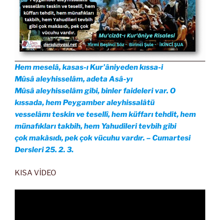
Hem meselâ, kasas-ı Kur’âniyeden kıssa-i
Mûsâ aleyhisselâm, adeta Asâ-yı
Mûsâ aleyhisselâm gibi, binler faideleri var. O
kıssada, hem Peygamber aleyhissalâtü
vesselâmı teskin ve tesellî, hem küffarı tehdit, hem
münafıkları takbih, hem Yahudileri tevbih gibi
çok makàsıdı, pek çok vücuhu vardır. – Cumartesi
Dersleri 25. 2. 3.
KISA VİDEO