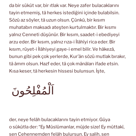
da bir sükût var, bir ıtlak var. Neye zafer bulacaklarını
tayin etmemiş, tâ herkes istediğini içinde bulabilsin.
Sözü az söyler, tâ uzun olsun. Çünkü, bir kısım
muhatabın maksadı ateşten kurtulmaktır. Bir kısmı
yalnız Cenneti düşünür. Bir kısım, saadet-i ebediyeyi
arzu eder. Bir kısım, yalnız rıza-i İlâhîyi rica eder. Bir
kısım, rüyet-i İlâhiyeyi gaye-i emel bilir. Ve hâkezâ,
bunun gibi pek çok yerlerde, Kur’ân sözü mutlak bırakır,
tâ âmm olsun. Hazf eder, tâ çok mânâları ifade etsin.
Kısa keser, tâ herkesin hissesi bulunsun. İşte,
اَلْمُفْلِحُونَ
der, neye felâh bulacaklarını tayin etmiyor. Güya
o sükûtla der: “Ey Müslümanlar, müjde size! Ey müttakî,
sen Cehennemden felâh bulursun. Ey salih, sen