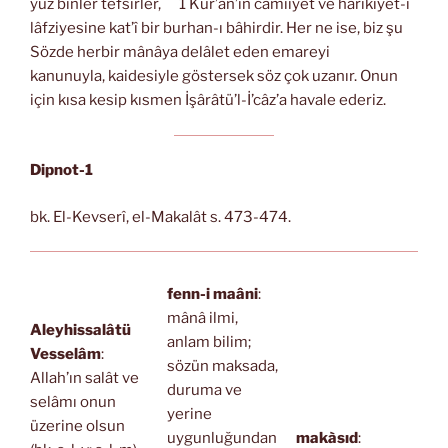
yüz binler tefsirler,
1 Kur’ân’ın câmiiyet ve harikiyet-i
lâfziyesine kat’î bir burhan-ı bâhirdir. Her ne ise, biz şu
Sözde herbir mânâya delâlet eden emareyi
kanunuyla, kaidesiyle göstersek söz çok uzanır. Onun
için kısa kesip kısmen İşârâtü’l-İ’câz’a havale ederiz.
Dipnot-1
bk. El-Kevserî, el-Makalât s. 473-474.
fenn-i maâni
:
mânâ ilmi,
Aleyhissalâtü
anlam bilim;
Vesselâm
:
sözün maksada,
Allah’ın salât ve
duruma ve
selâmı onun
yerine
üzerine olsun
uygunluğundan
makàsıd
: