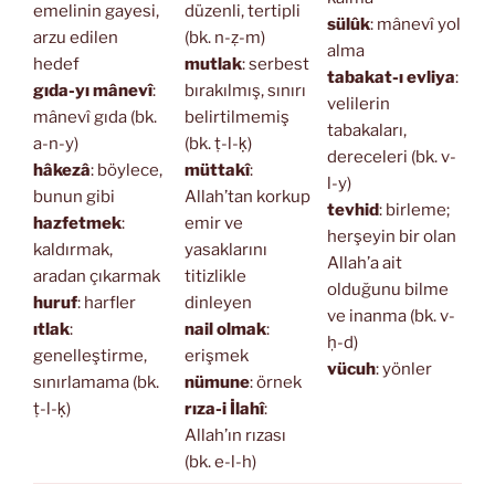
emelinin gayesi,
düzenli, tertipli
sülûk
: mânevî yol
arzu edilen
(bk. n-ẓ-m)
alma
hedef
mutlak
: serbest
tabakat-ı evliya
:
gıda-yı mânevî
:
bırakılmış, sınırı
velilerin
mânevî gıda (bk.
belirtilmemiş
tabakaları,
a-n-y)
(bk. ṭ-l-ḳ)
dereceleri (bk. v-
hâkezâ
: böylece,
müttakî
:
l-y)
bunun gibi
Allah’tan korkup
tevhid
: birleme;
hazfetmek
:
emir ve
herşeyin bir olan
kaldırmak,
yasaklarını
Allah’a ait
aradan çıkarmak
titizlikle
olduğunu bilme
huruf
: harfler
dinleyen
ve inanma (bk. v-
ıtlak
:
nail olmak
:
ḥ-d)
genelleştirme,
erişmek
vücuh
: yönler
sınırlamama (bk.
nümune
: örnek
ṭ-l-ḳ)
rıza-i İlahî
:
Allah’ın rızası
(bk. e-l-h)