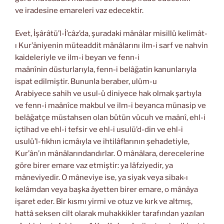
ve iradesine emareleri vaz edecektir.
Evet, İşârâtü’l-İ’câz’da, şuradaki mânâlar misillü kelimât-
ı Kur’âniyenin müteaddit mânâlarını ilm-i sarf ve nahvin
kaideleriyle ve ilm-i beyan ve fenn-i
maânînin düsturlarıyla, fenn-i belâğatin kanunlarıyla
ispat edilmiştir. Bununla beraber, ulûm-u
Arabiyece sahih ve usul-ü diniyece hak olmak şartıyla
ve fenn-i maânîce makbul ve ilm-i beyanca münasip ve
belâğatçe müstahsen olan bütün vücuh ve maânî, ehl-i
içtihad ve ehl-i tefsir ve ehl-i usulü’d-din ve ehl-i
usulü’l-fıkhın icmâıyla ve ihtilâflarının şehadetiyle,
Kur’ân’ın mânâlarındandırlar. O mânâlara, derecelerine
göre birer emare vaz etmiştir: ya lâfziyedir, ya
mâneviyedir. O mâneviye ise, ya siyak veya sibak-ı
kelâmdan veya başka âyetten birer emare, o mânâya
işaret eder. Bir kısmı yirmi ve otuz ve kırk ve altmış,
hattâ seksen cilt olarak muhakkikler tarafından yazılan