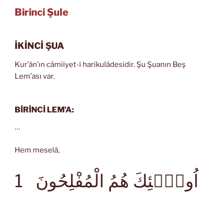
Birinci Şule
İKİNCİ ŞUA
Kur’ân’ın câmiiyet-i harikulâdesidir. Şu Şuanın Beş
Lem’ası var.
BİRİNCİ LEM’A:
…
Hem meselâ,
اُولٰۤئِكَ هُمُ الْمُفْلِحُونَ
1