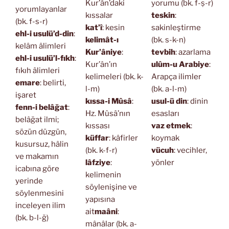
Kur’ân’daki
yorumu (bk. f-ṣ-r)
yorumlayanlar
kıssalar
teskin
:
(bk. f-s-r)
kat’î
: kesin
sakinleştirme
ehl-i usulü’d-din
:
kelimât-ı
(bk. s-k-n)
kelâm âlimleri
Kur’âniye
:
tevbih
: azarlama
ehl-i usulü’l-fıkh
:
Kur’ân’ın
ulûm-u Arabiye
:
fıkıh âlimleri
kelimeleri (bk. k-
Arapça ilimler
emare
: belirti,
l-m)
(bk. a-l-m)
işaret
kıssa-i Mûsâ
:
usul-ü din
: dinin
fenn-i belâğat
:
Hz. Mûsâ’nın
esasları
belâğat ilmi;
kıssası
vaz etmek
:
sözün düzgün,
küffar
: kâfirler
koymak
kusursuz, hâlin
(bk. k-f-r)
vücuh
: vecihler,
ve makamın
lâfziye
:
yönler
icabına göre
kelimenin
yerinde
söylenişine ve
söylenmesini
yapısına
inceleyen ilim
ait
maâni
:
(bk. b-l-ğ)
mânâlar (bk. a-