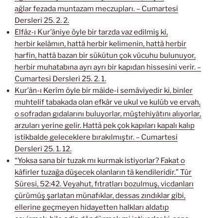
ağlar fezada muntazam meczupları. – Cumartesi
Dersleri 25. 2. 2.
Elfâz-ı Kur’âniye öyle bir tarzda vaz edilmiş ki,
herbir kelâmın, hattâ herbir kelimenin, hattâ herbir
harfin, hattâ bazan bir sükûtun çok vücuhu bulunuyor,
herbir muhatabına ayrı ayrı bir kapıdan hissesini verir. –
Cumartesi Dersleri 25. 2. 1.
Kur’ân-ı Kerîm öyle bir mâide-i semâviyedir ki, binler
muhtelif tabakada olan efkâr ve ukul ve kulûb ve ervah,
o sofradan gıdalarını buluyorlar, müştehiyâtını alıyorlar,
arzuları yerine gelir. Hattâ pek çok kapıları kapalı kalıp
istikbalde geleceklere bırakılmıştır. – Cumartesi
Dersleri 25. 1. 12.
“Yoksa sana bir tuzak mı kurmak istiyorlar? Fakat o
kâfirler tuzağa düşecek olanların tâ kendileridir.” Tûr
Sûresi, 52:42. Veyahut, fıtratları bozulmuş, vicdanları
çürümüş şarlatan münafıklar, dessas zındıklar gibi,
ellerine geçmeyen hidayetten halkları aldatıp