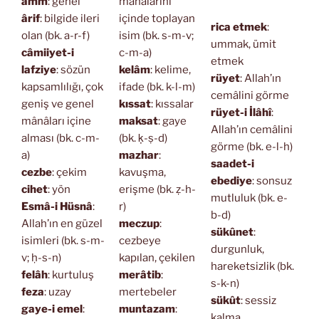
âmm
: genel
mânâlarını
ârif
: bilgide ileri
içinde toplayan
rica etmek
:
olan (bk. a-r-f)
isim (bk. s-m-v;
ummak, ümit
câmiiyet-i
c-m-a)
etmek
lafziye
: sözün
kelâm
: kelime,
rüyet
: Allah’ın
kapsamlılığı, çok
ifade (bk. k-l-m)
cemâlini görme
geniş ve genel
kıssat
: kıssalar
rüyet-i İlâhî
:
mânâları içine
maksat
: gaye
Allah’ın cemâlini
alması (bk. c-m-
(bk. ḳ-ṣ-d)
görme (bk. e-l-h)
a)
mazhar
:
saadet-i
cezbe
: çekim
kavuşma,
ebediye
: sonsuz
cihet
: yön
erişme (bk. ẓ-h-
mutluluk (bk. e-
Esmâ-i Hüsnâ
:
r)
b-d)
Allah’ın en güzel
meczup
:
sükûnet
:
isimleri (bk. s-m-
cezbeye
durgunluk,
v; ḥ-s-n)
kapılan, çekilen
hareketsizlik (bk.
felâh
: kurtuluş
merâtib
:
s-k-n)
feza
: uzay
mertebeler
sükût
: sessiz
gaye-i emel
:
muntazam
:
kalma