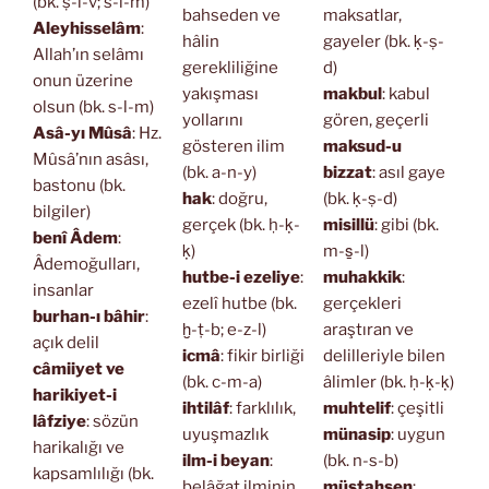
(bk. ṣ-l-v; s-l-m)
bahseden ve
maksatlar,
Aleyhisselâm
:
hâlin
gayeler (bk. ḳ-ṣ-
Allah’ın selâmı
gerekliliğine
d)
onun üzerine
yakışması
makbul
: kabul
olsun (bk. s-l-m)
yollarını
gören, geçerli
Asâ-yı Mûsâ
: Hz.
gösteren ilim
maksud-u
Mûsâ’nın asâsı,
(bk. a-n-y)
bizzat
: asıl gaye
bastonu (bk.
hak
: doğru,
(bk. ḳ-ṣ-d)
bilgiler)
gerçek (bk. ḥ-ḳ-
misillü
: gibi (bk.
benî Âdem
:
ḳ)
m-s̱-l)
Âdemoğulları,
hutbe-i ezeliye
:
muhakkik
:
insanlar
ezelî hutbe (bk.
gerçekleri
burhan-ı bâhir
:
ḫ-ṭ-b; e-z-l)
araştıran ve
açık delil
icmâ
: fikir birliği
delilleriyle bilen
câmiiyet ve
(bk. c-m-a)
âlimler (bk. ḥ-ḳ-ḳ)
harikiyet-i
ihtilâf
: farklılık,
muhtelif
: çeşitli
lâfziye
: sözün
uyuşmazlık
münasip
: uygun
harikalığı ve
ilm-i beyan
:
(bk. n-s-b)
kapsamlılığı (bk.
belâğat ilminin,
müstahsen
: