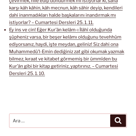
çevirmek, hile edip döndürmek mi istiyorlar ki, sana
karşı kâh kâhin, kâh mecnun, kâh sâhir deyip, kendileri
dahi inanmadıkları halde başkalarını inandırmak mı
istiyorlar? – Cumartesi Dersleri 25. 1. 11.
Ey ins ve cin! Eğer Kur’ân kelâm-ı İlâhî olduğunda
şüpheniz varsa, bir beşer kelâmı olduğunu tevehhüm
ediyorsanız, haydi, işte meydan, geliniz! Siz dahi ona
Muhammedü’l-Emin dediğiniz zat gibi okumak yazmak
bilmez, kıraat ve kitabet görmemiş bir ümmîden bu
Kur’ân gibi bir kitap getiriniz, yaptırınız. – Cumartesi
Dersleri 25. 1. 10.
Ara:
Ara