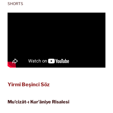
SHORTS
Yirmi Beşinci Söz
Mu’cizât-ı Kur’âniye Risalesi