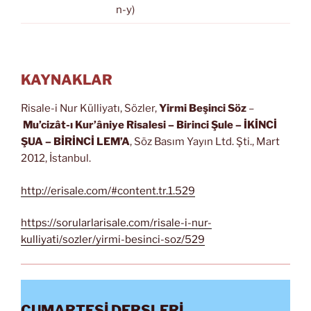
n-y)
KAYNAKLAR
Risale-i Nur Külliyatı, Sözler,
Yirmi Beşinci Söz
–
Mu’cizât-ı Kur’âniye Risalesi
– Birinci Şule – İKİNCİ
ŞUA
– BİRİNCİ LEM’A
, Söz Basım Yayın Ltd. Şti., Mart
2012, İstanbul.
http://erisale.com/#content.tr.1.529
https://sorularlarisale.com/risale-i-nur-
kulliyati/sozler/yirmi-besinci-soz/529
CUMARTESİ DERSLERİ