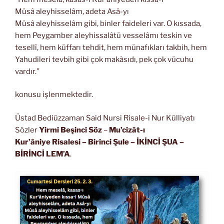
Mûsâ aleyhisselâm, adeta Asâ-yı
Mûsâ aleyhisselâm gibi, binler faideleri var. O kıssada,
hem Peygamber aleyhissalâtü vesselâmı teskin ve
tesellî, hem küffarı tehdit, hem münafıkları takbih, hem
Yahudileri tevbih gibi çok makàsıdı, pek çok vücuhu
vardır.”
konusu işlenmektedir.
Üstad Bediüzzaman Said Nursi Risale-i Nur Külliyatı
Sözler
Yirmi Beşinci Söz
–
Mu’cizât-ı
Kur’âniye Risalesi
– Birinci Şule – İKİNCİ ŞUA
–
BİRİNCİ LEM’A
.