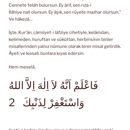
Cennete felâh bulursun. Ey ârif, sen rıza-i
İlâhîye nail olursun. Ey âşık, sen rüyete mazhar olursun.”
Ve hâkezâ…
İşte, Kur’ân, câmiiyet-i lâfziye cihetiyle, kelâmdan,
kelimeden, huruftan ve sükûttan, herbirisinin binler
misallerinden yalnız nümune olarak birer misal getirdik.
Âyeti ve kıssatı bunlara kıyas edersin.
Hem meselâ,
فَاعْلَمْ اَنَّهُ لاَ اِلٰهَ اِلاَّ اللهُ
وَاسْتَغْفِرْ لِذَنْبِكَ
2