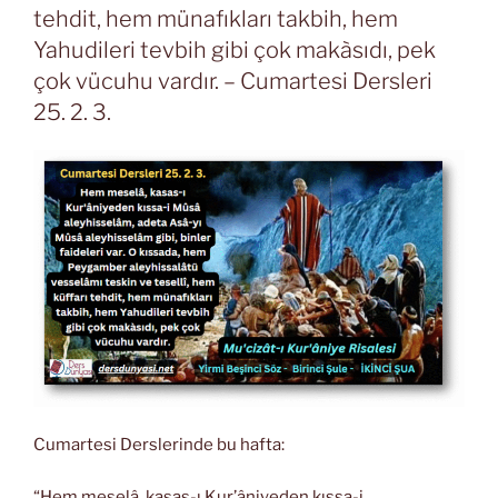
tehdit, hem münafıkları takbih, hem
Yahudileri tevbih gibi çok makàsıdı, pek
çok vücuhu vardır. – Cumartesi Dersleri
25. 2. 3.
Cumartesi Derslerinde bu hafta:
“Hem meselâ, kasas-ı Kur’âniyeden kıssa-i