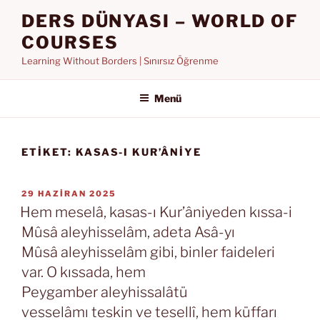
İçeriğe
DERS DÜNYASI – WORLD OF
geç
COURSES
Learning Without Borders | Sınırsız Öğrenme
Menü
ETIKET:
KASAS-I KUR’ÂNIYE
YAYIM
29 HAZIRAN 2025
TARIHI
Hem meselâ, kasas-ı Kur’âniyeden kıssa-i
Mûsâ aleyhisselâm, adeta Asâ-yı
Mûsâ aleyhisselâm gibi, binler faideleri
var. O kıssada, hem
Peygamber aleyhissalâtü
vesselâmı teskin ve tesellî, hem küffarı