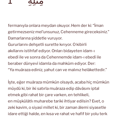
1
مِثْلِهِ
fermanıyla onlara meydan okuyor. Hem der ki: “İman
getirmezseniz mel’unsunuz, Cehenneme gireceksiniz.”
Damarlarına şiddetle vuruyor.
Gururlarını dehşetli surette kırıyor. O kibirli
akıllarını istihfaf ediyor. Onları bidayeten idam-ı
ebedî ile ve sonra da Cehennemde idam-ı ebedî ile
beraber dünyevî idamla da mahkûm ediyor. Der:
“Ya muâraza ediniz, yahut can ve malınız helâkettedir.”
İşte, eğer muâraza mümkün olsaydı, acaba hiç mümkün
müydü ki, bir iki satırla muâraza edip dâvâsını iptal
etmek gibi rahat bir çare varken, en tehlikeli,
en müşkülâtlı muharebe tariki ihtiyar edilsin? Evet, o
zeki kavim, o siyasî millet ki, bir zaman âlemi siyasetle
idare ettiği halde, en kısa ve rahat ve hafif bir yolu terk