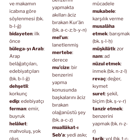
ve makamın
mücadele
yapmakta
icabına göre
mukabele
:
akılları âciz
söylenmesi (bk.
karşılık verme
bırakan Kur’ân
b-l-ğ)
musalâha
(bk. a-c-z; b-y-n)
bidayeten
: ilk
etmek
: barışmak
mel’un
:
önce
(bk. ṣ-l-ḥ)
lanetlenmiş
bülega-yı Arab
:
müşkilâtlı
: zor
mertebe
:
Arap
nam
: ad
derece
belâğatçıları,
nüzul etmek
:
mu’cize
: bir
edebiyatçıları
inmek (bk. n-z-l)
benzerini
(bk. b-l-ğ)
revaç
: değer,
yapma
dehşetli
:
kıymet
konusunda
korkunç
suret
: şekil,
başkalarını âciz
edip
: edebiyatçı
biçim (bk. ṣ-v-r)
bırakan
ferman
: emir,
tanzir etmek
:
olağanüstü şey
buyruk
benzerini
(bk. a-c-z)
helâket
:
yapmak (bk. n-ẓ-
muallâkat-ı
mahvoluş, yok
r)
Seb’a
: yedi askı;
oluş
tarik
: yol (bk. ṭ-r-