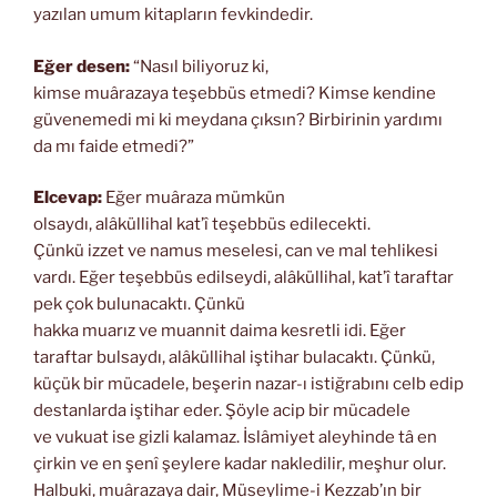
yazılan umum kitapların fevkindedir.
Eğer desen:
“Nasıl biliyoruz ki,
kimse muârazaya teşebbüs etmedi? Kimse kendine
güvenemedi mi ki meydana çıksın? Birbirinin yardımı
da mı faide etmedi?”
Elcevap:
Eğer muâraza mümkün
olsaydı, alâküllihal kat’î teşebbüs edilecekti.
Çünkü izzet ve namus meselesi, can ve mal tehlikesi
vardı. Eğer teşebbüs edilseydi, alâküllihal, kat’î taraftar
pek çok bulunacaktı. Çünkü
hakka muarız ve muannit daima kesretli idi. Eğer
taraftar bulsaydı, alâküllihal iştihar bulacaktı. Çünkü,
küçük bir mücadele, beşerin nazar-ı istiğrabını celb edip
destanlarda iştihar eder. Şöyle acip bir mücadele
ve vukuat ise gizli kalamaz. İslâmiyet aleyhinde tâ en
çirkin ve en şenî şeylere kadar nakledilir, meşhur olur.
Halbuki, muârazaya dair, Müseylime-i Kezzab’ın bir