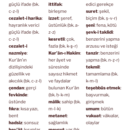
güçlü ifade (bk.
ittifak
:
edici gerekçe
c-z-l)
birleşme
suret
: şekil,
cezalet-i harika
:
izzet
: şeref,
biçim (bk. ṣ-v-r)
hayranlık verici
üstünlük (bk. a-
şenî
: fena, kötü
güçlü ifade (bk.
z-z)
şevk-i taklidi
:
c-z-l)
kesretli
: çok,
benzerini yapma
cezalet-i
fazla (bk. k-s̱-r)
arzusu ve isteği
nazmiye
:
Kur’ân-ı Hakîm
:
tanzir
: benzerini
Kur’ân’ın
her âyet ve
yapma (bk. n-ẓ-r)
dizilişindeki
sûresinde
tekmil
:
güzellik ve
sayısız hikmet
tamamlama (bk.
akıcılık (bk. c-z-l)
ve faydalar
k-m-l)
çendan
: gerçi
bulunan Kur’ân
teşebbüs etmek
:
fevkinde
:
(bk. ḥ-k-m)
başvurmak,
üstünde
mâlik
: sahip (bk.
girişmek
fıkra
: kısa yazı,
m-l-k)
umum
: bütün
bent
metanet
:
vukuat
: vâkıalar,
hadsiz
: sonsuz
sağlamlık
olaylar
hey’ât
: kısımlar,
mevcut
: var (bk.