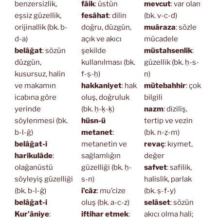
benzersizlik,
fâik
: üstün
mevcut
: var olan
eşsiz güzellik,
fesâhat
: dilin
(bk. v-c-d)
orijinallik (bk. b-
doğru, düzgün,
muâraza
: sözle
d-a)
açık ve akıcı
mücadele
belâğat
: sözün
şekilde
müstahsenlik
:
düzgün,
kullanılması (bk.
güzellik (bk. ḥ-s-
kusursuz, halin
f-ṣ-ḥ)
n)
ve makamın
hakkaniyet
: hak
mütebahhir
: çok
icabına göre
oluş, doğruluk
bilgili
yerinde
(bk. ḥ-ḳ-ḳ)
nazm
: diziliş,
söylenmesi (bk.
hüsn-ü
tertip ve vezin
b-l-ğ)
metanet
:
(bk. n-ẓ-m)
belâğat-i
metanetin ve
revaç
: kıymet,
harikulâde
:
sağlamlığın
değer
olağanüstü
güzelliği (bk. ḥ-
safvet
: safilik,
söyleyiş güzelliği
s-n)
halislik, parlak
(bk. b-l-ğ)
i’câz
: mu’cize
(bk. ṣ-f-y)
belâğat-i
oluş (bk. a-c-z)
selâset
: sözün
Kur’âniye
:
iftihar etmek
:
akıcı olma hali;