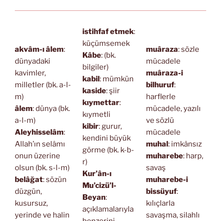
istihfaf etmek
:
küçümsemek
akvâm-ı âlem
:
muâraza
: sözle
Kâbe
: (bk.
dünyadaki
mücadele
bilgiler)
kavimler,
muâraza-i
kabil
: mümkün
milletler (bk. a-l-
bilhuruf
:
kaside
: şiir
m)
harflerle
kıymettar
:
âlem
: dünya (bk.
mücadele, yazılı
kıymetli
a-l-m)
ve sözlü
kibir
: gurur,
Aleyhisselâm
:
mücadele
kendini büyük
Allah’ın selâmı
muhal
: imkânsız
görme (bk. k-b-
onun üzerine
muharebe
: harp,
r)
olsun (bk. s-l-m)
savaş
Kur’ân-ı
belâğat
: sözün
muharebe-i
Mu’cizü’l-
düzgün,
bissüyuf
:
Beyan
:
kusursuz,
kılıçlarla
açıklamalarıyla
yerinde ve halin
savaşma, silahlı
benzerini