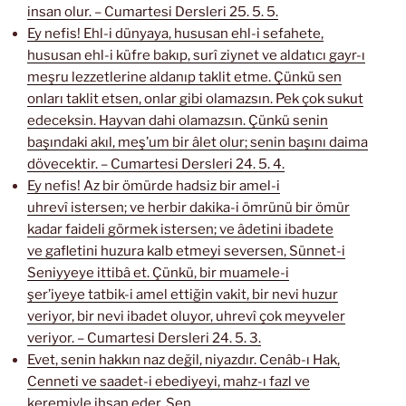
insan olur. – Cumartesi Dersleri 25. 5. 5.
Ey nefis! Ehl-i dünyaya, hususan ehl-i sefahete,
hususan ehl-i küfre bakıp, surî ziynet ve aldatıcı gayr-ı
meşru lezzetlerine aldanıp taklit etme. Çünkü sen
onları taklit etsen, onlar gibi olamazsın. Pek çok sukut
edeceksin. Hayvan dahi olamazsın. Çünkü senin
başındaki akıl, meş’um bir âlet olur; senin başını daima
dövecektir. – Cumartesi Dersleri 24. 5. 4.
Ey nefis! Az bir ömürde hadsiz bir amel-i
uhrevî istersen; ve herbir dakika-i ömrünü bir ömür
kadar faideli görmek istersen; ve âdetini ibadete
ve gafletini huzura kalb etmeyi seversen, Sünnet-i
Seniyyeye ittibâ et. Çünkü, bir muamele-i
şer’iyeye tatbik-i amel ettiğin vakit, bir nevi huzur
veriyor, bir nevi ibadet oluyor, uhrevî çok meyveler
veriyor. – Cumartesi Dersleri 24. 5. 3.
Evet, senin hakkın naz değil, niyazdır. Cenâb-ı Hak,
Cenneti ve saadet-i ebediyeyi, mahz-ı fazl ve
keremiyle ihsan eder. Sen