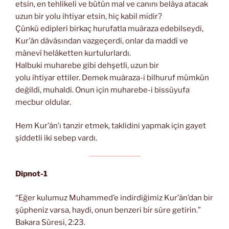
etsin, en tehlikeli ve bütün mal ve canını belâya atacak
uzun bir yolu ihtiyar etsin, hiç kabil midir?
Çünkü edipleri birkaç hurufatla muâraza edebilseydi,
Kur’ân dâvâsından vazgeçerdi, onlar da maddî ve
mânevî helâketten kurtulurlardı.
Halbuki muharebe gibi dehşetli, uzun bir
yolu ihtiyar ettiler. Demek muâraza-i bilhuruf mümkün
değildi, muhaldi. Onun için muharebe-i bissüyufa
mecbur oldular.
Hem Kur’ân’ı tanzir etmek, taklidini yapmak için gayet
şiddetli iki sebep vardı.
Dipnot-1
“Eğer kulumuz Muhammed’e indirdiğimiz Kur’ân’dan bir
şüpheniz varsa, haydi, onun benzeri bir sûre getirin.”
Bakara Sûresi, 2:23.