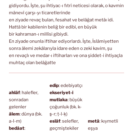
gidiyordu. İşte, şu ihtiyac-ı fıtrî neticesi olarak, o kavmin
mânevî çarşı-yı ticaretlerinde
en ziyade revaç bulan, fesahat ve belâğat metâı idi.
Hattâ bir kabilenin beliğ bir edibi, en büyük
bir kahraman-ı millîsi gibiydi.
En ziyade onunla iftihar ediyorlardı. İşte, İslâmiyetten
sonra âlemi zekâlarıyla idare eden o zeki kavim, şu
en revaçlı ve medar-ı iftiharları ve ona şiddet-i ihtiyaçla
muhtaç olan belâğatte
edip
: edebiyatçı
ahlâf
: halefler,
ekseriyet-i
sonradan
mutlaka
: büyük
gelenler
çoğunluk (bk. k-
âlem
: dünya (bk.
s̱-r; ṭ-l-ḳ)
a-l-m)
eslâf
: selefler,
metâ
: kıymetli
bedâat
:
geçmiştekiler
eşya