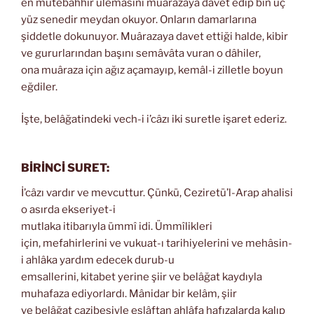
en mütebahhir ulemasını muârazaya davet edip bin üç
yüz senedir meydan okuyor. Onların damarlarına
şiddetle dokunuyor. Muârazaya davet ettiği halde, kibir
ve gururlarından başını semâvâta vuran o dâhiler,
ona muâraza için ağız açamayıp, kemâl-i zilletle boyun
eğdiler.
İşte, belâğatindeki vech-i i’câzı iki suretle işaret ederiz.
BİRİNCİ SURET:
İ’câzı vardır ve mevcuttur. Çünkü, Ceziretü’l-Arap ahalisi
o asırda ekseriyet-i
mutlaka itibarıyla ümmî idi. Ümmîlikleri
için, mefahirlerini ve vukuat-ı tarihiyelerini ve mehâsin-
i ahlâka yardım edecek durub-u
emsallerini, kitabet yerine şiir ve belâğat kaydıyla
muhafaza ediyorlardı. Mânidar bir kelâm, şiir
ve belâğat cazibesiyle eslâftan ahlâfa hafızalarda kalıp