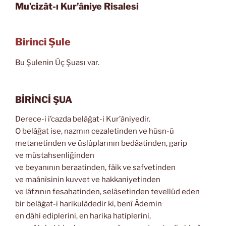
Mu’cizât-ı Kur’âniye Risalesi
Birinci Şule
Bu Şulenin Üç Şuası var.
BİRİNCİ ŞUA
Derece-i i’cazda belâğat-i Kur’âniyedir.
O belâğat ise, nazmın cezaletinden ve hüsn-ü
metanetinden ve üslûplarının bedâatinden, garip
ve müstahsenliğinden
ve beyanının beraatinden, fâik ve safvetinden
ve maânîsinin kuvvet ve hakkaniyetinden
ve lâfzının fesahatinden, selâsetinden tevellüd eden
bir belâğat-i harikulâdedir ki, benî Âdemin
en dâhi ediplerini, en harika hatiplerini,