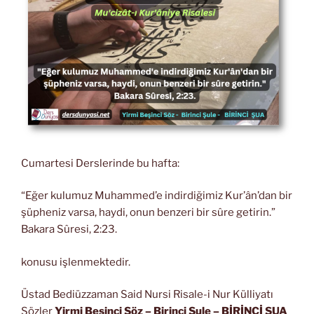
Cumartesi Derslerinde bu hafta:
“Eğer kulumuz Muhammed’e indirdiğimiz Kur’ân’dan bir
şüpheniz varsa, haydi, onun benzeri bir sûre getirin.”
Bakara Sûresi, 2:23.
konusu işlenmektedir.
Üstad Bediüzzaman Said Nursi Risale-i Nur Külliyatı
Sözler
Yirmi Beşinci Söz
– Birinci Şule – BİRİNCİ ŞUA