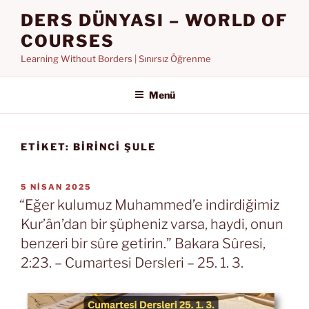
İçeriğe
DERS DÜNYASI – WORLD OF
geç
COURSES
Learning Without Borders | Sınırsız Öğrenme
Menü
ETIKET:
BIRINCI ŞULE
YAYIM
5 NISAN 2025
TARIHI
“Eğer kulumuz Muhammed’e indirdiğimiz
Kur’ân’dan bir şüpheniz varsa, haydi, onun
benzeri bir sûre getirin.” Bakara Sûresi,
2:23. – Cumartesi Dersleri – 25. 1. 3.