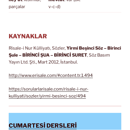
parçalar
v-c-d)
KAYNAKLAR
Risale-i Nur Külliyatı, Sözler,
Yirmi Beşinci Söz
– Birinci
Şule – BİRİNCİ ŞUA
– BİRİNCİ SURET
, Söz Basım
Yayın Ltd. Şti., Mart 2012, İstanbul.
http://www.erisale.com/#content.tr.1.494
https://sorularlarisale.com/risale-i-nur-
kulliyati/sozler/yirmi-besinci-soz/494
CUMARTESİ DERSLERİ