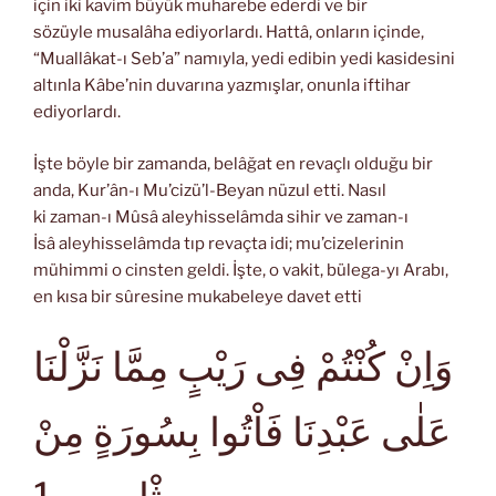
için iki kavim büyük muharebe ederdi ve bir
sözüyle musalâha ediyorlardı. Hattâ, onların içinde,
“Muallâkat-ı Seb’a” namıyla, yedi edibin yedi kasidesini
altınla Kâbe’nin duvarına yazmışlar, onunla iftihar
ediyorlardı.
İşte böyle bir zamanda, belâğat en revaçlı olduğu bir
anda, Kur’ân-ı Mu’cizü’l-Beyan nüzul etti. Nasıl
ki zaman-ı Mûsâ aleyhisselâmda sihir ve zaman-ı
İsâ aleyhisselâmda tıp revaçta idi; mu’cizelerinin
mühimmi o cinsten geldi. İşte, o vakit, bülega-yı Arabı,
en kısa bir sûresine mukabeleye davet etti
وَاِنْ كُنْتُمْ فِى رَيْبٍ مِمَّا نَزَّلْنَا
عَلٰى عَبْدِنَا فَاْتُوا بِسُورَةٍ مِنْ