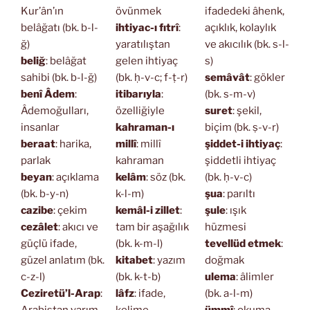
Kur’ân’ın
övünmek
ifadedeki âhenk,
belâğatı (bk. b-l-
ihtiyac-ı fıtrî
:
açıklık, kolaylık
ğ)
yaratılıştan
ve akıcılık (bk. s-l-
beliğ
: belâğat
gelen ihtiyaç
s)
sahibi (bk. b-l-ğ)
(bk. ḥ-v-c; f-ṭ-r)
semâvât
: gökler
benî Âdem
:
itibarıyla
:
(bk. s-m-v)
Âdemoğulları,
özelliğiyle
suret
: şekil,
insanlar
kahraman-ı
biçim (bk. ṣ-v-r)
beraat
: harika,
millî
: millî
şiddet-i ihtiyaç
:
parlak
kahraman
şiddetli ihtiyaç
beyan
: açıklama
kelâm
: söz (bk.
(bk. ḥ-v-c)
(bk. b-y-n)
k-l-m)
şua
: parıltı
cazibe
: çekim
kemâl-i zillet
:
şule
: ışık
cezâlet
: akıcı ve
tam bir aşağılık
hüzmesi
güçlü ifade,
(bk. k-m-l)
tevellüd etmek
:
güzel anlatım (bk.
kitabet
: yazım
doğmak
c-z-l)
(bk. k-t-b)
ulema
: âlimler
Ceziretü’l-Arap
:
lâfz
: ifade,
(bk. a-l-m)
Arabistan yarım-
kelime
ümmî
: okuma