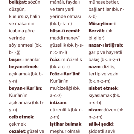
belâğat
: sözün
mânâlı, faydalı
münasebetler,
düzgün,
ve tam yerli
bağlantılar (bk. n-
kusursuz, halin
yerinde olması
s-b)
ve makamın
(bk. ḥ-k-m)
Müseylime-i
icabına göre
hüsn-ü cemâl
:
Kezzâb
: (bk.
yerinde
maddî manevî
bilgiler)
söylenmesi (bk.
güzellik (bk. ḥ-s-
nazar-ı istiğrab
:
b-l-ğ)
n; c-m-l)
garip ve hayretli
beşer
: insanlar
i’câz
: mu’cizelik
bakış (bk. n-ẓ-r)
beyan etmek
:
(bk. a-c-z)
nazm
: diziliş,
açıklamak (bk. b-
i’câz-ı Kur’ânî
:
tertip ve vezin
y-n)
Kur’ân’ın
(bk. n-ẓ-m)
beyan-ı Kur’ân
:
mu’cizeliği (bk.
nisbet etmek
:
Kur’ân’ın
a-c-z)
kıyaslamak (bk.
açıklaması (bk. b-
intizam
:
n-s-b)
y-n)
düzenlilik (bk. n-
nizam
: düzen (bk.
celb etmek
:
ẓ-m)
n-ẓ-m)
çekmek
iştihar bulmak
:
sâik-i şedid
:
cezalet
: güzel ve
meşhur olmak
şiddetli sevk