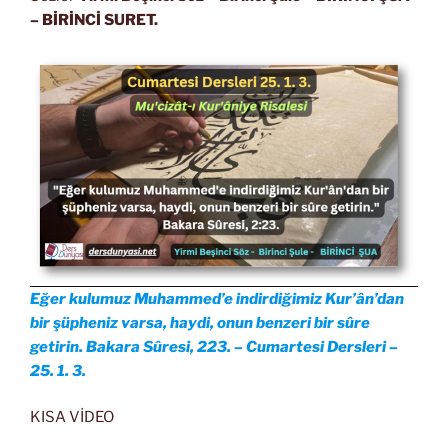
– BİRİNCİ SURET.
Eğer kulumuz Muhammed’e indirdiğimiz Kur’ân’dan
bir şüpheniz varsa, haydi, onun benzeri bir sûre
getirin. Bakara Sûresi, 223. – Cumartesi Dersleri –
25. 1. 3.
KISA VİDEO