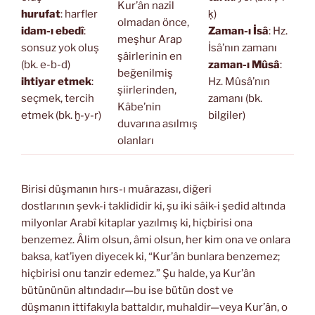
Kur’ân nazil
hurufat
: harfler
ḳ)
olmadan önce,
idam-ı ebedî
:
Zaman-ı İsâ
: Hz.
meşhur Arap
sonsuz yok oluş
İsâ’nın zamanı
şâirlerinin en
(bk. e-b-d)
zaman-ı Mûsâ
:
beğenilmiş
ihtiyar etmek
:
Hz. Mûsâ’nın
şiirlerinden,
seçmek, tercih
zamanı (bk.
Kâbe’nin
etmek (bk. ḫ-y-r)
bilgiler)
duvarına asılmış
olanları
Birisi düşmanın hırs-ı muârazası, diğeri
dostlarının şevk-i taklididir ki, şu iki sâik-i şedid altında
milyonlar Arabî kitaplar yazılmış ki, hiçbirisi ona
benzemez. Âlim olsun, âmi olsun, her kim ona ve onlara
baksa, kat’iyen diyecek ki, “Kur’ân bunlara benzemez;
hiçbirisi onu tanzir edemez.” Şu halde, ya Kur’ân
bütününün altındadır—bu ise bütün dost ve
düşmanın ittifakıyla battaldır, muhaldir—veya Kur’ân, o