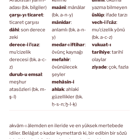
adası (bk. bilgiler)
maânî
: mânâlar
yazma bilmeyen
çarşı-yı ticaret
:
(bk. a-n-y)
üslûp
: ifade tarzı
ticaret çarşısı
mânidar
:
vech-i i’câz
:
dâhi
: son derece
anlamlı (bk. a-n-
mu’cizelik yönü
zeki
y)
(bk. a-c-z)
derece-i i’caz
:
medar-ı iftihar
:
vukuat-ı
mu’cizelik
övünç kaynağı
tarihiye
: tarihî
derecesi (bk. a-c-
mefahir
:
olaylar
z)
övünülecek
ziyade
: çok, fazla
durub-u emsal
:
şeyler
meşhur
mehâsin-i
atasözleri (bk. m-
ahlak
: ahlakî
s̱-l)
güzellikler (bk.
ḥ-s-n; ḫ-l-ḳ)
akvâm-ı âlemden en ileride ve en yüksek mertebede
idiler. Belâğat o kadar kıymettardı ki, bir edibin bir sözü