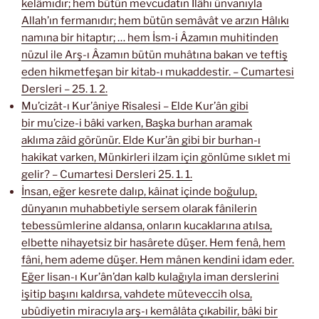
kelâmıdır; hem bütün mevcudatın İlâhı ünvanıyla
Allah’ın fermanıdır; hem bütün semâvât ve arzın Hâlıkı
namına bir hitaptır; … hem İsm-i Âzamın muhitinden
nüzul ile Arş-ı Âzamın bütün muhâtına bakan ve teftiş
eden hikmetfeşan bir kitab-ı mukaddestir. – Cumartesi
Dersleri – 25. 1. 2.
Mu’cizât-ı Kur’âniye Risalesi – Elde Kur’ân gibi
bir mu’cize-i bâki varken, Başka burhan aramak
aklıma zâid görünür. Elde Kur’ân gibi bir burhan-ı
hakikat varken, Münkirleri ilzam için gönlüme sıklet mi
gelir? – Cumartesi Dersleri 25. 1. 1.
İnsan, eğer kesrete dalıp, kâinat içinde boğulup,
dünyanın muhabbetiyle sersem olarak fânilerin
tebessümlerine aldansa, onların kucaklarına atılsa,
elbette nihayetsiz bir hasârete düşer. Hem fenâ, hem
fâni, hem ademe düşer. Hem mânen kendini idam eder.
Eğer lisan-ı Kur’ân’dan kalb kulağıyla iman derslerini
işitip başını kaldırsa, vahdete müteveccih olsa,
ubûdiyetin miracıyla arş-ı kemâlâta çıkabilir, bâki bir