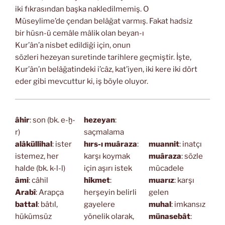
iki fıkrasından başka nakledilmemiş. O
Müseylime’de çendan belâğat varmış. Fakat hadsiz
bir hüsn-ü cemâle mâlik olan beyan-ı
Kur’ân’a nisbet edildiği için, onun
sözleri hezeyan suretinde tarihlere geçmiştir. İşte,
Kur’ân’ın belâğatindeki i’câz, kat’iyen, iki kere iki dört
eder gibi mevcuttur ki, iş böyle oluyor.
âhir
: son (bk. e-ḫ-
hezeyan
:
r)
saçmalama
alâküllihal
: ister
hırs-ı muâraza
:
muannit
: inatçı
istemez, her
karşı koymak
muâraza
: sözle
halde (bk. k-l-l)
için aşırı istek
mücadele
âmi
: câhil
hikmet
:
muarız
: karşı
Arabî
: Arapça
herşeyin belirli
gelen
battal
: bâtıl,
gayelere
muhal
: imkansız
hükümsüz
yönelik olarak,
münasebât
: