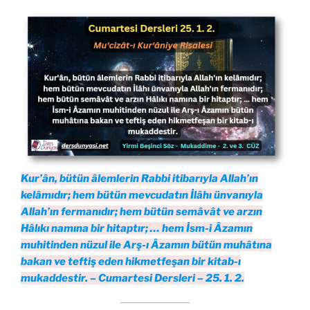
Kur’ân, bütün âlemlerin Rabbi itibarıyla Allah’ın
kelâmıdır; hem bütün mevcudatın İlâhı ünvanıyla
Allah’ın fermanıdır; hem bütün semâvât ve arzın
Hâlıkı namına bir hitaptır; … hem İsm-i Âzamın
muhitinden nüzul ile Arş-ı Âzamın bütün muhâtına
bakan ve teftiş eden hikmetfeşan bir kitab-ı
mukaddestir. – Cumartesi Dersleri – 25. 1. 2.