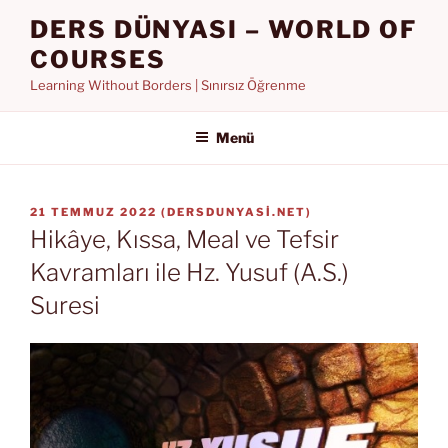
İçeriğe
DERS DÜNYASI – WORLD OF
geç
COURSES
Learning Without Borders | Sınırsız Öğrenme
Menü
YAYIM
21 TEMMUZ 2022
(
DERSDUNYASI.NET
)
TARIHI
Hikâye, Kıssa, Meal ve Tefsir
Kavramları ile Hz. Yusuf (A.S.)
Suresi