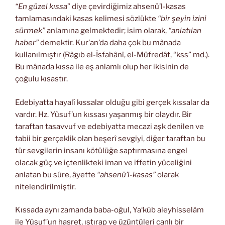
“En güzel kıssa
” diye çevirdiğimiz ahsenü’l-kasas
tamlamasındaki kasas kelimesi sözlükte
“bir şeyin izini
sürmek”
anlamına gelmektedir; isim olarak,
“anlatılan
haber”
demektir. Kur’an’da daha çok bu mânada
kullanılmıştır (Râgıb el-İsfahânî, el-Müfredât, “kss” md.).
Bu mânada kıssa ile eş anlamlı olup her ikisinin de
çoğulu kısastır.
Edebiyatta hayalî kıssalar olduğu gibi gerçek kıssalar da
vardır. Hz. Yûsuf’un kıssası yaşanmış bir olaydır. Bir
taraftan tasavvuf ve edebiyatta mecazi aşk denilen ve
tabii bir gerçeklik olan beşerî sevgiyi, diğer taraftan bu
tür sevgilerin insanı kötülüğe saptırmasına engel
olacak güç ve içtenlikteki iman ve iffetin yüceliğini
anlatan bu sûre, âyette
“ahsenü’l-kasas”
olarak
nitelendirilmiştir.
Kıssada aynı zamanda baba-oğul, Ya‘kūb aleyhisselâm
ile Yûsuf’un hasret, ıstırap ve üzüntüleri canlı bir