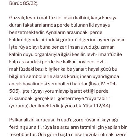
Bürûc 85/22).
Gazzalî, levh-i mahfûz ile insan kalbini, karşı karşıya
duran fakat aralarında perde bulunan iki aynaya
benzetmektedir. Aynaların arasındaki perde
kaldırıldığında birindeki görüntü diğerine aynen yansır.
İşte rüya olayı buna benzer; insan uyuduğu zaman
kalbin duyu organlarıyla ilgisi kesilir, levh-i mahfûz ile
kalp arasındaki perde ise kalkar, böylece levh-i
mahfûzdaki bazı bilgiler kalbe yansır; hayal gücü bu
bilgileri sembollerle alarak korur, insan uyandığında
ancak hayalindeki sembolleri hatırlar (İhyâ, IV, 504-
505). İşte rüyayı yorumlayıp işaret ettiği perde
arkasındaki gerçekleri göstermeye “rüya tabiri”
(yorumu) denilmektedir (ayrıca bk. Yûsuf 12/44).
Psikanalizin kurucusu Freud’a göre rüyanın kaynağı
ferdin şuur altı, rüya ise arzuların tatmini için yapılan bir
teşebbüstür. Ona göre başta cinsel arzular olmak üzere