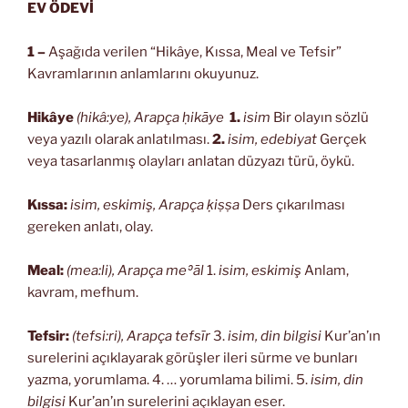
EV ÖDEVİ
1 –
Aşağıda verilen “Hikâye, Kıssa, Meal ve Tefsir”
Kavramlarının anlamlarını okuyunuz.
Hikâye
(hikâ:ye), Arapça ḥikāye
1.
isim
Bir olayın sözlü
veya yazılı olarak anlatılması.
2.
isim, edebiyat
Gerçek
veya tasarlanmış olayları anlatan düzyazı türü, öykü.
Kıssa:
isim, eskimiş, Arapça ḳiṣṣa
Ders çıkarılması
gereken anlatı, olay.
Meal:
(mea:li), Arapça meʾāl
1.
isim, eskimiş
Anlam,
kavram, mefhum.
Tefsir:
(tefsi:ri), Arapça tefsīr
3.
isim, din bilgisi
Kur’an’ın
surelerini açıklayarak görüşler ileri sürme ve bunları
yazma, yorumlama. 4. … yorumlama bilimi. 5.
isim, din
bilgisi
Kur’an’ın surelerini açıklayan eser.