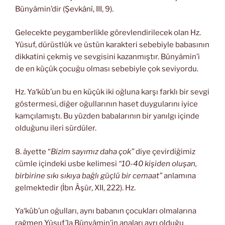
Bünyâmin’dir (Şevkânî, III, 9).
Gelecekte peygamberlikle görevlendirilecek olan Hz.
Yûsuf, dürüstlük ve üstün karakteri sebebiyle babasının
dikkatini çekmiş ve sevgisini kazanmıştır. Bünyâmin’i
de en küçük çocuğu olması sebebiyle çok seviyordu.
Hz. Ya‘kūb’un bu en küçük iki oğluna karşı farklı bir sevgi
göstermesi, diğer oğullarının haset duygularını iyice
kamçılamıştı. Bu yüzden babalarının bir yanılgı içinde
olduğunu ileri sürdüler.
8. âyette “
Bizim sayımız daha çok”
diye çevirdiğimiz
cümle içindeki usbe kelimesi
“10-40 kişiden oluşan,
birbirine sıkı sıkıya bağlı güçlü bir cemaat”
anlamına
gelmektedir (İbn Âşûr, XII, 222). Hz.
Ya‘kūb’un oğulları, aynı babanın çocukları olmalarına
rağmen Yûsuf’la Bünyâmin’in anaları ayrı olduğu