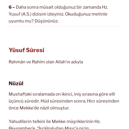
6 –
Daha sonra müsait olduğunuz bir zamanda Hz.
Yusuf (A.S.) dizisini izleyiniz. Okuduğunuz metinle
uyumlu mu? Düşününüz.
Yûsuf Sûresi
Rahmân ve Rahîm olan Allah’ın adıyla
Nüzûl
Mushaftaki sıralamada on ikinci, iniş sırasına göre elli
üçüncü sûredir. Hûd sûresinden sonra, Hicr sûresinden
önce Mekke’de nâzil olmuştur.
Yahudilerin telkini ile Mekke müşriklerinin Hz.
Peygamber’e,
“İsrâiloğulları Mısır’a niçin