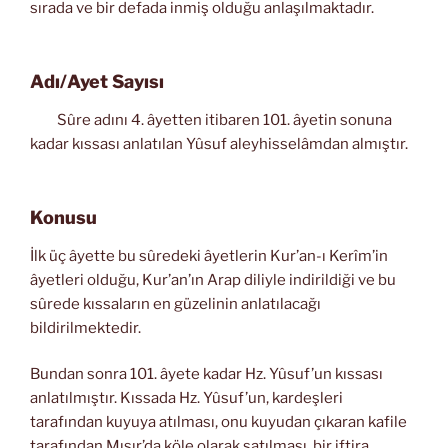
sırada ve bir defada inmiş olduğu anlaşılmaktadır.
Adı/Ayet Sayısı
Sûre adını 4. âyetten itibaren 101. âyetin sonuna
kadar kıssası anlatılan Yûsuf aleyhisselâmdan almıştır.
Konusu
İlk üç âyette bu sûredeki âyetlerin Kur’an-ı Kerîm’in
âyetleri olduğu, Kur’an’ın Arap diliyle indirildiği ve bu
sûrede kıssaların en güzelinin anlatılacağı
bildirilmektedir.
Bundan sonra 101. âyete kadar Hz. Yûsuf’un kıssası
anlatılmıştır. Kıssada Hz. Yûsuf’un, kardeşleri
tarafından kuyuya atılması, onu kuyudan çıkaran kafile
tarafından Mısır’da köle olarak satılması, bir iftira