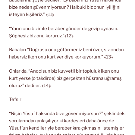
Babalarına şöyle dediler: “Ey babamız! Yûsuf hakkında
bize neden güvenmiyorsun? Halbuki biz onun iyiliğini
isteyen kişileriz.” ﴾11﴿
“Yarın onu bizimle beraber gönder de gezip oynasın.
Şüphesiz biz onu koruruz.”﴾12﴿
Babaları “Doğrusu onu götürmeniz beni üzer, siz ondan
habersiz iken onu kurt yer diye korkuyorum.” ﴾13﴿
Onlar da, “Andolsun biz kuvvetli bir topluluk iken onu
kurt yerse (o takdirde) biz gerçekten hüsrana uğramış
oluruz” dediler. ﴾14﴿
Tefsir
“Niçin Yûsuf hakkında bize güvenmiyorsun?” şeklindeki
sorularından anlaşılıyor ki kardeşleri daha önce de
Yûsuf’un kendileriyle beraber kıra çıkmasını istemişler