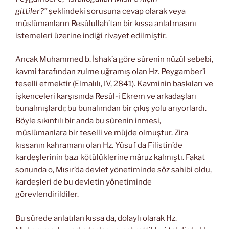
gittiler?”
şeklindeki sorusuna cevap olarak veya
müslümanların Resûlullah’tan bir kıssa anlatmasını
istemeleri üzerine indiği rivayet edilmiştir.
Ancak Muhammed b. İshak’a göre sûrenin nüzûl sebebi,
kavmi tarafından zulme uğramış olan Hz. Peygamber’i
teselli etmektir (Elmalılı, IV, 2841). Kavminin baskıları ve
işkenceleri karşısında Resûl-i Ekrem ve arkadaşları
bunalmışlardı; bu bunalımdan bir çıkış yolu arıyorlardı.
Böyle sıkıntılı bir anda bu sûrenin inmesi,
müslümanlara bir teselli ve müjde olmuştur. Zira
kıssanın kahramanı olan Hz. Yûsuf da Filistin’de
kardeşlerinin bazı kötülüklerine mâruz kalmıştı. Fakat
sonunda o, Mısır’da devlet yönetiminde söz sahibi oldu,
kardeşleri de bu devletin yönetiminde
görevlendirildiler.
Bu sûrede anlatılan kıssa da, dolaylı olarak Hz.