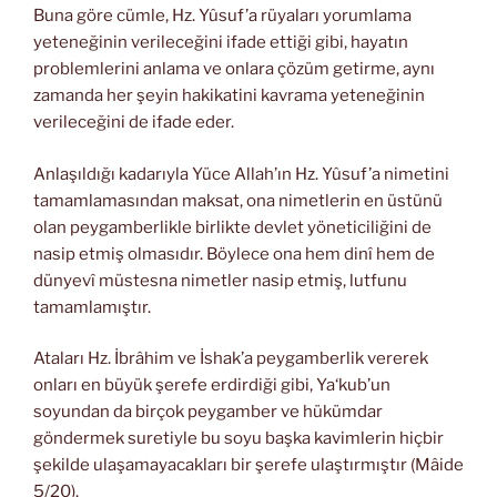
Buna göre cümle, Hz. Yûsuf’a rüyaları yorumlama
yeteneğinin verileceğini ifade ettiği gibi, hayatın
problemlerini anlama ve onlara çözüm getirme, aynı
zamanda her şeyin hakikatini kavrama yeteneğinin
verileceğini de ifade eder.
Anlaşıldığı kadarıyla Yüce Allah’ın Hz. Yûsuf’a nimetini
tamamlamasından maksat, ona nimetlerin en üstünü
olan peygamberlikle birlikte devlet yöneticiliğini de
nasip etmiş olmasıdır. Böylece ona hem dinî hem de
dünyevî müstesna nimetler nasip etmiş, lutfunu
tamamlamıştır.
Ataları Hz. İbrâhim ve İshak’a peygamberlik vererek
onları en büyük şerefe erdirdiği gibi, Ya‘kub’un
soyundan da birçok peygamber ve hükümdar
göndermek suretiyle bu soyu başka kavimlerin hiçbir
şekilde ulaşamayacakları bir şerefe ulaştırmıştır (Mâide
5/20).