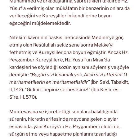
Muhammed ve arkadaşlarına, sabrettikleri takdirde Hz.
Yûsuf’a verilmiş olan mükâfatın bir benzerinin onlara da
verileceğini ve Kureyşliler’in kendilerine boyun
eğeceğini müjdelemektedir.
Nitekim kavminin baskısı neticesinde Medine’ye göç
etmiş olan Resûlullah sekiz sene sonra Mekke’yi
fethetmiş ve Kureyşliler ona boyun eğmiştir. Ancak Hz.
Peygamber Kureyşliler’e, Hz. Yûsuf’un Mısır’da
kardeşlerine söylediği sözün aynısını söylemiş ve şöyle
demiştir:
“Bugün sizi kınamak yok, Allah sizi affetsin! O,
merhametlilerin en merhametlisidir”
(İbn Sa‘d, Tabakāt,
II, 142). “Gidiniz, hepiniz serbestsiniz!” (İbn Kesîr, es-
Sîre, III, 570).
Muhtevasına ve işaret ettiği konulara bakıldığında
sûrenin, hicretin arifesinde meydana gelen olaylar
esnasında, yani Kureyş’in Hz. Peygamber’i öldürme,
sürgün etme veya hapsetme planlarını tasarladığı