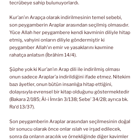
tecrübeye sahip bulunuyorlardı.
Kur’an’ın Arapça olarak indirilmesinin temel sebebi,
son peygamberin Araplar arasından seçilmiş olmasıdır.
Yüce Allah her peygambere kendi kavminin diliyle hitap
etmiş, vahyini onların diliyle göndermiştir ki
peygamber Allah’ın emir ve yasaklarını kavmine
rahatça anlatsın (İbrâhim 14/4).
Şüphe yok ki Kur’an’ın Arap dili ile indirilmiş olması
onun sadece Araplar’a indirildiğini ifade etmez. Nitekim
bazı âyetler, onun bütün insanlığa hitap ettiğini,
dolayısıyla evrensel bir kitap olduğunu göstermektedir
(Bakara 2/185; Âl-i İmrân 3/138; Sebe’ 34/28; ayrıca bk.
Ra‘d 13/37).
Son peygamberin Araplar arasından seçilmesinin doğal
bir sonucu olarak önce onlar ıslah ve irşad edilecek,
sonra da onların aracılık ve örnekliğinde diğer kavimler