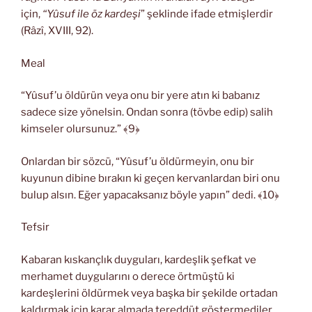
için,
“Yûsuf ile öz kardeşi
” şeklinde ifade etmişlerdir
(Râzî, XVIII, 92).
Meal
“Yûsuf’u öldürün veya onu bir yere atın ki babanız
sadece size yönelsin. Ondan sonra (tövbe edip) salih
kimseler olursunuz.” ﴾9﴿
Onlardan bir sözcü, “Yûsuf’u öldürmeyin, onu bir
kuyunun dibine bırakın ki geçen kervanlardan biri onu
bulup alsın. Eğer yapacaksanız böyle yapın” dedi. ﴾10﴿
Tefsir
Kabaran kıskançlık duyguları, kardeşlik şefkat ve
merhamet duygularını o derece örtmüştü ki
kardeşlerini öldürmek veya başka bir şekilde ortadan
kaldırmak için karar almada tereddüt göstermediler.