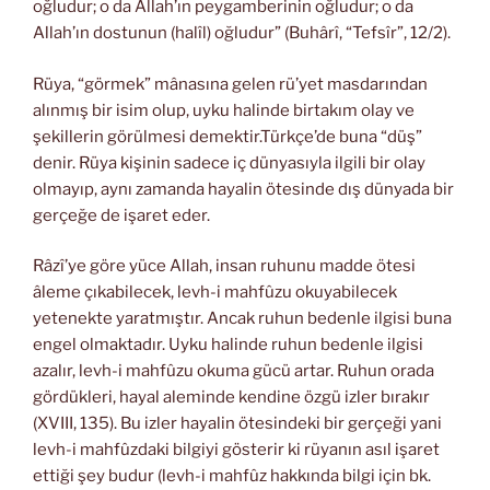
oğludur; o da Allah’ın peygamberinin oğludur; o da
Allah’ın dostunun (halîl) oğludur” (Buhârî, “Tefsîr”, 12/2).
Rüya, “görmek” mânasına gelen rü’yet masdarından
alınmış bir isim olup, uyku halinde birtakım olay ve
şekillerin görülmesi demektir.Türkçe’de buna “düş”
denir. Rüya kişinin sadece iç dünyasıyla ilgili bir olay
olmayıp, aynı zamanda hayalin ötesinde dış dünyada bir
gerçeğe de işaret eder.
Râzî’ye göre yüce Allah, insan ruhunu madde ötesi
âleme çıkabilecek, levh-i mahfûzu okuyabilecek
yetenekte yaratmıştır. Ancak ruhun bedenle ilgisi buna
engel olmaktadır. Uyku halinde ruhun bedenle ilgisi
azalır, levh-i mahfûzu okuma gücü artar. Ruhun orada
gördükleri, hayal aleminde kendine özgü izler bırakır
(XVIII, 135). Bu izler hayalin ötesindeki bir gerçeği yani
levh-i mahfûzdaki bilgiyi gösterir ki rüyanın asıl işaret
ettiği şey budur (levh-i mahfûz hakkında bilgi için bk.