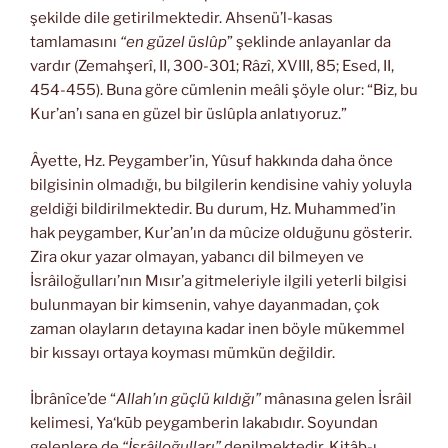
şekilde dile getirilmektedir. Ahsenü’l-kasas
tamlamasını
“en güzel üslûp
” şeklinde anlayanlar da
vardır (Zemahşerî, II, 300-301; Râzî, XVIII, 85; Esed, II,
454-455). Buna göre cümlenin meâli şöyle olur: “Biz, bu
Kur’an’ı sana en güzel bir üslûpla anlatıyoruz.”
Âyette, Hz. Peygamber’in, Yûsuf hakkında daha önce
bilgisinin olma­dığı, bu bilgilerin kendisine vahiy yoluyla
geldiği bildirilmektedir. Bu durum, Hz. Muhammed’in
hak peygamber, Kur’an’ın da mûcize olduğunu gösterir.
Zira okur yazar olmayan, yabancı dil bilmeyen ve
İsrâiloğulları’nın Mısır’a gitmeleriyle ilgili yeterli bilgisi
bulunmayan bir kimsenin, vahye dayanmadan, çok
zaman olayların detayına kadar inen böyle mükemmel
bir kıssayı ortaya koyması mümkün değildir.
İbrânîce’de “
Allah’ın güçlü kıldığı”
mânasına gelen İsrâil
kelimesi, Ya‘kūb peygamberin lakabıdır. Soyundan
gelenlere de
“İsrâiloğulları”
denilmektedir. Kitâb-ı