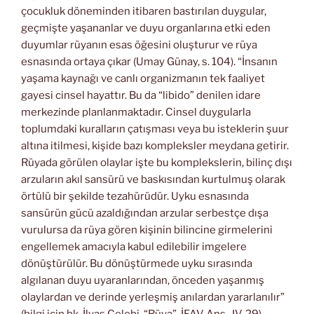
çocukluk döneminden itibaren bastırılan duygular,
geçmişte yaşananlar ve duyu organlarına etki eden
duyumlar rüyanın esas öğesini oluşturur ve rüya
esnasında ortaya çıkar (Umay Günay, s. 104). “İnsanın
yaşama kaynağı ve canlı organizmanın tek faaliyet
gayesi cinsel hayattır. Bu da “libido” denilen idare
merkezinde planlanmaktadır. Cinsel duygularla
toplumdaki kuralların çatışması veya bu isteklerin şuur
altına itilmesi, kişide bazı kompleksler meydana getirir.
Rüyada görülen olaylar işte bu komplekslerin, bilinç dışı
arzuların akıl sansürü ve baskısından kurtulmuş olarak
örtülü bir şekilde tezahürüdür. Uyku esnasında
sansürün gücü azaldığından arzular serbestçe dışa
vurulursa da rüya gören kişinin bilincine girmelerini
engellemek amacıyla kabul edilebilir imgelere
dönüştürülür. Bu dönüştürmede uyku sırasında
algılanan duyu uyaranlarından, önceden yaşanmış
olaylardan ve derinde yerleşmiş anılardan yararlanılır”