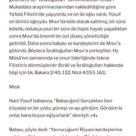
Mukaddes araştırmacılarından nakledildiğine göre
Ya‘kūb Filistin’de yaşıyordu ve on iki oğlu vardı. Yûsuf
on birinci oğluydu. Mısır’da köle olarak satılmış, bir süre
kölelik, oldukça uzun bir süre de hapis hayatı yaşadıktan
sonra Mısır’da önemli bir üst düzey yöneticiliğe
getirildi. Daha sonra babası ve kardeşlerini de Mısır’a
götürdü. Böylece İsrâiloğulları Mısır’a yerleştiler. Hz.
Mûsâ’nın zamanında ve onun liderliğinde tekrar
Filistin’e dönmüşlerdir (İsrâil ve İsrâiloğulları hakkında
bilgi için bk. Bakara 2/40, 132; Nisâ 4/153-161).
Meal
Hani Yûsuf babasına, “Babacığım! Gerçekten ben
(rüyada) on bir yıldız, güneşi ve ayı gördüm. Gördüm ki
onlar bana boyun eğiyorlardı” demişti. ﴾4﴿
Babası, şöyle dedi: “Yavrucuğum! Rüyanı kardeşlerine