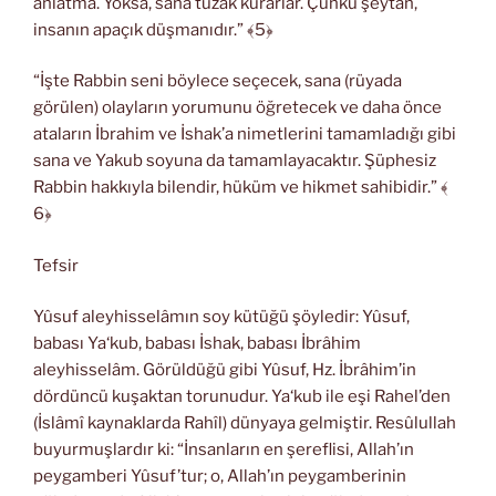
anlatma. Yoksa, sana tuzak kurarlar. Çünkü şeytan,
insanın apaçık düşmanıdır.” ﴾5﴿
“İşte Rabbin seni böylece seçecek, sana (rüyada
görülen) olayların yorumunu öğretecek ve daha önce
ataların İbrahim ve İshak’a nimetlerini tamamladığı gibi
sana ve Yakub soyuna da tamamlayacaktır. Şüphesiz
Rabbin hakkıyla bilendir, hüküm ve hikmet sahibidir.” ﴾
6﴿
Tefsir
Yûsuf aleyhisselâmın soy kütüğü şöyledir: Yûsuf,
babası Ya‘kub, babası İshak, babası İbrâhim
aleyhisselâm. Görüldüğü gibi Yûsuf, Hz. İbrâhim’in
dördüncü kuşaktan torunudur. Ya‘kub ile eşi Rahel’den
(İslâmî kaynaklarda Rahîl) dünyaya gelmiştir. Resûlullah
buyurmuşlardır ki: “İnsanların en şereflisi, Allah’ın
peygamberi Yûsuf’tur; o, Allah’ın peygamberinin