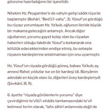
görevine hazırladığının bir işaretidir.
Nitekim Hz. Peygamber’e de vahyin gelişi sâdık rüya ile
başlamıştır (Buhârî, “Bed’ü’l-vahy”, 3). Yûsuf’un gördüğü
bu rüyayı yorumlayan Hz. Ya‘kub, oğlunun ileride büyük
bir makama geleceğini anlamıştı. Ancak diğer
oğullarının, yorumu gayet kolay olan bu rüyadan
haberleri olduğu takdirde Yûsuf’u kıskanarak ona
kötülük edeceklerinden endişe etmiş, bu sebeple
rüyasını kardeşlerine anlatmaması için onu uyarmıştır.
Hz. Yûsuf’un rüyada gördüğü güneş, babası Ya‘kub; ay,
annesi Rahel; yıldızlar ise on bir kardeşi idi. Bünyâmin
adındaki en küçük olanı öz, diğerleri üvey kardeşleriydi
(Şevkânî, III, 9).
6. âyette “rüyada görülenlerin yorumu” diye
çevirdiğimiz te’vîlü’l-ehâdîs tamlamasındaki te’vîl
kelimesi terim olarak, “lafzı zâhirî anlamında değil de