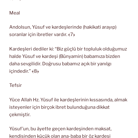
Meal
Andolsun, Yûsuf ve kardeşlerinde (hakikati arayıp)
soranlar için ibretler vardır. ﴾7﴿
Kardeşleri dediler ki: “Biz güçlü bir topluluk olduğumuz
halde Yûsuf ve kardeşi (Bünyamin) babamıza bizden
daha sevgilidir. Doğrusu babamız açık bir yanılgı
içindedir.” ﴾8﴿
Tefsir
Yüce Allah Hz. Yûsuf ile kardeşlerinin kıssasında, almak
isteyenler için birçok ibret bulunduğuna dikkat
çekmiştir.
Yûsuf’un, bu âyette geçen kardeşinden maksat,
kendisinden küçük olan ana-baba bir öz kardeşi