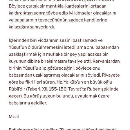
Böylece çarpık bir mantıkla, kardeşlerini ortadan
kaldırdıktan sonra tövbe edip iyi kimseler olacaklarını
ve babalarının teveccühünün sadece kendilerine
kalacağını sanıyorlardı.
İçlerinden biri vicdanının sesini bastıramadı ve
Yûsuf’un öldürülmemesini istedi; ama onu babasından
uzaklaştırmak için mutlaka bir şey yapılacaksa bir
kuyunun dibine bırakılmasını tavsiye etti. Kervanlardan
birinin Yûsuf’u alıp götüreceğini, böylece onu
babasından uzaklaştırmış olacaklarını söyledi. Rivayete
göre bu fikri ileri süren, Hz. Ya‘kūb’un en büyük oğlu
Rûbîl’dir (Taberî, XII, 155-156; Tevrat’ta Ruben şeklinde
geçer). Bu görüş uygun bulundu, uygulamak üzere
babalarına geldiler.
Meal