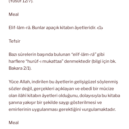
(Yûsuf 12/7).
Meal
Elif-lâm-râ. Bunlar apaçık kitabın âyetleridir. ﴾1﴿
Tefsir
Bazı sûrelerin başında bulunan
“elif-lâm-râ”
gibi
harflere “hurûf-ı mukattaa” denmektedir (bilgi için bk.
Bakara 2/1).
Yüce Allah, indirilen bu âyetlerin gelişigüzel söylenmiş
sözler değil, gerçekleri açıklayan ve ebedî bir mûcize
olan ilâhî kitabın âyetleri olduğunu, dolayısıyla bu kitaba
şanına yakışır bir şekilde saygı gösterilmesi ve
emirlerinin uygulanması gerektiğini vurgulamaktadır.
Meal