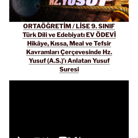
ORTAÖĞRETİM / LİSE 9. SINIF
Türk Dili ve Edebiyatı EV ÖDEVİ
Hikâye, Kıssa, Meal ve Tefsir
Kavramları Çerçevesinde Hz.
Yusuf (A.S.)’ı Anlatan Yusuf
Suresi