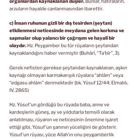
organlardan kaynaklanan düşler.
Bunlar, hâtıraların,
arzuların hayalde canlanmasından ibarettir.
c) İnsan ruhunun gizli bir dış tesirden (şeytan)
etkilenmesi neticesinde meydana gelen korkma ve
sapmalar olup yalancı bir çağrışım ve hayalî bir
olaydır.
Hz. Peygamber bu tür rüyaların şeytandan
kaynaklandığını haber vermiştir (Buhârî, “Ta‘bîr”, 3).
Gerek nefisten gerekse şeytandan kaynaklanan, aşkın
kaynağı olmayan karmakarışık rüyalara “ahlâm” veya
“edgasu ahlâm” denmektedir (bk. Yûsuf 12/44; Elmalılı,
IV, 2865)
Hz. Yûsuf’un gördüğü bu rüyada baba, anne ve
kardeşlerin güneş, ay ve yıldızlarla temsilî olarak
anlatılması, rüyanın ve neticesinin önemine işaret
ettiği gibi, Yûsuf’un şanının yüceliğini de gösterir.
Yûsuf’un rüyası, yüce Allah’ın onu peygamberlik