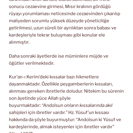
sonucu cezaevine girmesi, Mısır kralının gördüğü
rüyayı yorumlaması neticesinde cezaevinden çıkarılıp
maliyeden sorumlu yüksek düzeyde yöneticiliğe
getirilmesi, uzun süreli bir ayrılıktan sonra babası ve
kardeşleriyle tekrar buluşması gibi konular ele
alınmıştır.
Daha sonraki âyetlerde ise müminlere müjde ve
öğütler verilmektedir.
Kur’an-ı Kerîm’deki kıssalar bazı hikmetlere
dayanmaktadır. Özellikle peygamberlerin kıssaları,
alınması gereken ibretlerle doludur. Nitekim bu sûrenin
son âyetinde yüce Allah şöyle
buyurmaktadır:
“Andolsun onların kıssalarında akıl
sahipleri için ibretler vardır.”
Hz. Yûsuf’un kıssası
hakkında da şöyle buyurmuştur: “Andolsun ki Yûsuf ve
kardeşle­rinde, almak isteyenler için ibretler vardır”