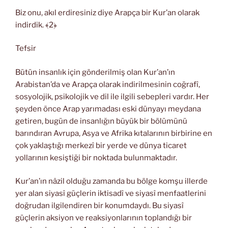
Biz onu, akıl erdiresiniz diye Arapça bir Kur’an olarak
indirdik. ﴾2﴿
Tefsir
Bütün insanlık için gönderilmiş olan Kur’an’ın
Arabistan’da ve Arapça olarak indirilmesinin coğrafî,
sosyolojik, psikolojik ve dil ile ilgili sebepleri vardır. Her
şeyden önce Arap yarımadası eski dünyayı meydana
getiren, bugün de insanlığın büyük bir bölümünü
barındıran Avrupa, Asya ve Afrika kıtalarının birbirine en
çok yaklaştığı merkezî bir yerde ve dünya ticaret
yollarının kesiştiği bir noktada bulunmaktadır.
Kur’an’ın nâzil olduğu zamanda bu bölge komşu illerde
yer alan siyasî güçlerin iktisadî ve siyasî menfaatlerini
doğrudan ilgilendiren bir konumdaydı. Bu siyasî
güçlerin aksiyon ve reaksiyonlarının toplandığı bir