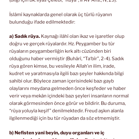
(bilgi için bk. İlyas Çelebi, “Rüya”, İFAV Ans., IV, 29).
İslâmî kaynaklarda genel olarak üç türlü rüyanın
bulunduğu ifade edilmektedir:
a) Sadık rüya.
Kaynağı ilâhî olan ikaz ve işaretler olup
doğru ve gerçek rüyalardır. Hz. Peygamber bu tür
rüyaların peygamberliğin kırk altı cüzünden biri
olduğunu haber vermiştir (Buhârî, “Ta‘bîr”, 2-4). Sadık
rüya gören kimse, bu vesileyle Allah’ın ilim, irade,
kudret ve yaratmasıyla ilgili bazı şeyler hakkında bilgi
sahibi olur. Böylece zaman içerisindeki bazı gayb
olaylarını meydana gelmeden önce keşfeder ve haber
verir veya mekân içindeki bazı şeyleri insanların normal
olarak görmesinden önce görür ve bildirir. Bu duruma,
“rüya yoluyla keşif” denilmektedir. Freud aşkın alanla
ilgilenmediği için bu tür rüyadan da söz etmemiştir.
b) Nefisten yani beyin, duyu organları ve iç