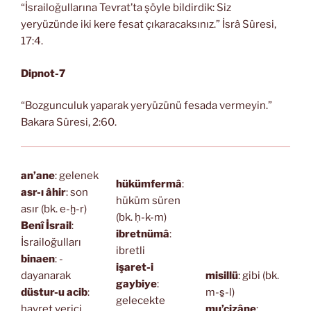
“İsrailoğullarına Tevrat’ta şöyle bildirdik: Siz
yeryüzünde iki kere fesat çıkaracaksınız.” İsrâ Sûresi,
17:4.
Dipnot-7
“Bozgunculuk yaparak yeryüzünü fesada vermeyin.”
Bakara Sûresi, 2:60.
an’ane
: gelenek
hükümfermâ
:
asr-ı âhir
: son
hüküm süren
asır (bk. e-ḫ-r)
(bk. ḥ-k-m)
Benî İsrail
:
ibretnümâ
:
İsrailoğulları
ibretli
binaen
: -
işaret-i
dayanarak
misillü
: gibi (bk.
gaybiye
:
düstur-u acib
:
m-s̱-l)
gelecekte
hayret verici
mu’cizâne
: