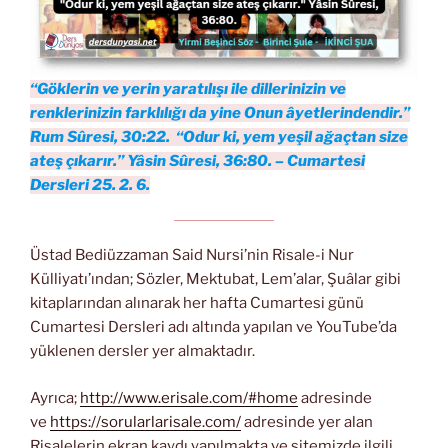
“Göklerin ve yerin yaratılışı ile dillerinizin ve
renklerinizin farklılığı da yine Onun âyetlerindendir.”
Rum Sûresi, 30:22. “Odur ki, yem yeşil ağaçtan size
ateş çıkarır.” Yâsin Sûresi, 36:80. – Cumartesi
Dersleri 25. 2. 6.
Üstad Bediüzzaman Said Nursi’nin Risale-i Nur
Külliyatı’ından; Sözler, Mektubat, Lem’alar, Şuâlar gibi
kitaplarından alınarak her hafta Cumartesi günü
Cumartesi Dersleri adı altında yapılan ve YouTube’da
yüklenen dersler yer almaktadır.
Ayrıca;
http://www.erisale.com/#home
adresinde
ve
https://sorularlarisale.com/
adresinde yer alan
Risalelerin ekran kaydı yapılmakta ve sitemizde ilgili