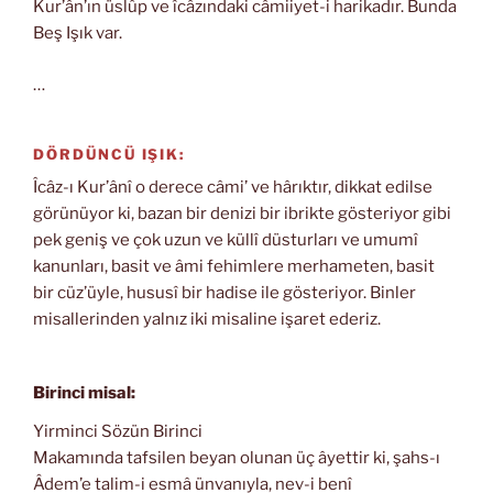
Kur’ân’ın üslûp ve îcâzındaki câmiiyet-i harikadır. Bunda
Beş Işık var.
…
DÖRDÜNCÜ IŞIK:
Îcâz-ı Kur’ânî o derece câmi’ ve hârıktır, dikkat edilse
görünüyor ki, bazan bir denizi bir ibrikte gösteriyor gibi
pek geniş ve çok uzun ve küllî düsturları ve umumî
kanunları, basit ve âmi fehimlere merhameten, basit
bir cüz’üyle, hususî bir hadise ile gösteriyor. Binler
misallerinden yalnız iki misaline işaret ederiz.
Birinci misal:
Yirminci Sözün Birinci
Makamında tafsilen beyan olunan üç âyettir ki, şahs-ı
Âdem’e talim-i esmâ ünvanıyla, nev-i benî