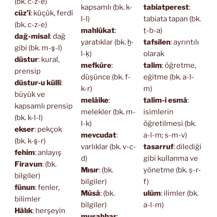
(bk. c-z-e)
kapsamlı (bk. k-
tabiatperest
:
cüz’î
: küçük, ferdî
l-l)
tabiata tapan (bk.
(bk. c-z-e)
mahlûkat
:
ṭ-b-a)
dağ-misal
: dağ
yaratıklar (bk. ḫ-
tafsilen
: ayrıntılı
gibi (bk. m-s̱-l)
l-ḳ)
olarak
düstur
: kural,
mefkûre
:
talim
: öğretme,
prensip
düşünce (bk. f-
eğitme (bk. a-l-
düstur-u küllî
:
k-r)
m)
büyük ve
melâike
:
talim-i esmâ
:
kapsamlı prensip
melekler (bk. m-
isimlerin
(bk. k-l-l)
l-k)
öğretilmesi (bk.
ekser
: pekçok
mevcudat
:
a-l-m; s-m-v)
(bk. k-s̱-r)
varlıklar (bk. v-c-
tasarruf
: dilediği
fehim
: anlayış
d)
gibi kullanma ve
Firavun
: (bk.
Mısır
: (bk.
yönetme (bk. ṣ-r-
bilgiler)
bilgiler)
f)
fünun
: fenler,
Mûsâ
: (bk.
ulûm
: ilimler (bk.
bilimler
bilgiler)
a-l-m)
Hâlık
: herşeyin
musahhar
: