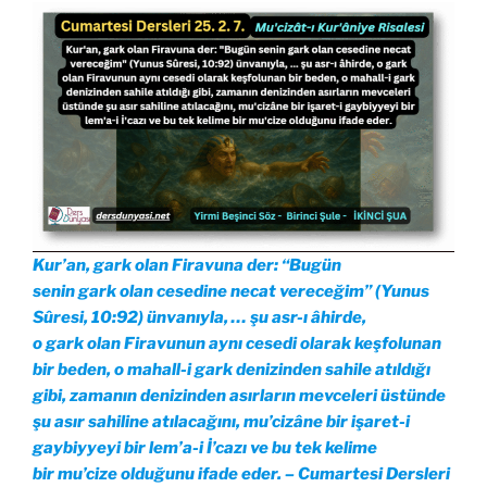
Kur’an, gark olan Firavuna der: “Bugün
senin gark olan cesedine necat vereceğim” (Yunus
Sûresi, 10:92) ünvanıyla, … şu asr-ı âhirde,
o gark olan Firavunun aynı cesedi olarak keşfolunan
bir beden, o mahall-i gark denizinden sahile atıldığı
gibi, zamanın denizinden asırların mevceleri üstünde
şu asır sahiline atılacağını, mu’cizâne bir işaret-i
gaybiyyeyi bir lem’a-i İ’cazı ve bu tek kelime
bir mu’cize olduğunu ifade eder. – Cumartesi Dersleri