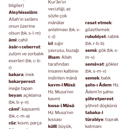
Kur’ân’ın
bilgiler)
vecizliği, az
Aleyhisselâm
:
sözle çok
Allah’ın selâmı
mânâlar
rasat etmek
:
onun üzerine
anlatması (bk. v-
gözetlemek
olsun (bk. s-l-m)
c-z)
rububiyet
: rablık
âmi
: cahil
icl
: sığır
(bk. r-b-b)
âsâr-ı ceberrut
:
yavrusu, buzağı
semâ
: gök (bk. s-
zulüm ve zorbalık
ilham
: Allah
m-v)
eserleri (bk. c-b-
tarafından
semâvat
: gökler
r)
insanın kalbine
(bk. s-m-v)
bakara
: inek
indirilen mânâ
semek
: balık
bakarperest
:
kavm-i Mûsâ
:
şahs-ı Âdem
: Hz.
ineğe tapan
Hz. Musa’nın
Âdem’in şahsı
beyan
: açıklama
kavmi
şöhretperest
:
(bk. b-y-n)
kıssa-i Mûsâ
:
şöhret düşkünü
câmi’
: kapsamlı
Hz. Musa’nın
tabaka-i
(bk. c-m-a)
kıssası
türabiye
: toprak
cüz
: kısım, parça
küllî
: büyük,
katmanı