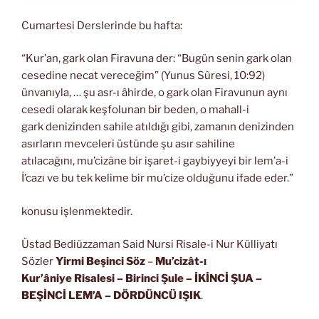
Cumartesi Derslerinde bu hafta:
“Kur’an, gark olan Firavuna der: “Bugün senin gark olan
cesedine necat vereceğim” (Yunus Sûresi, 10:92)
ünvanıyla, … şu asr-ı âhirde, o gark olan Firavunun aynı
cesedi olarak keşfolunan bir beden, o mahall-i
gark denizinden sahile atıldığı gibi, zamanın denizinden
asırların mevceleri üstünde şu asır sahiline
atılacağını, mu’cizâne bir işaret-i gaybiyyeyi bir lem’a-i
İ’cazı ve bu tek kelime bir mu’cize olduğunu ifade eder.”
konusu işlenmektedir.
Üstad Bediüzzaman Said Nursi Risale-i Nur Külliyatı
Sözler
Yirmi Beşinci Söz
–
Mu’cizât-ı
Kur’âniye Risalesi
– Birinci Şule – İKİNCİ ŞUA
–
BEŞİNCİ LEM’A – DÖRDÜNCÜ IŞIK
.