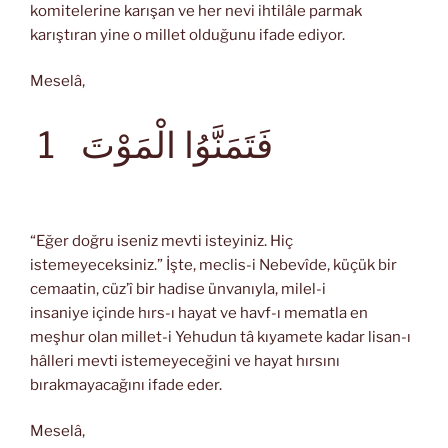
komitelerine karışan ve her nevi ihtilâle parmak
karıştıran yine o millet olduğunu ifade ediyor.
Meselâ,
فَتَمَنَّوُا الْمَوْتَ
1
“Eğer doğru iseniz mevti isteyiniz. Hiç
istemeyeceksiniz.” İşte, meclis-i Nebevîde, küçük bir
cemaatin, cüz’î bir hadise ünvanıyla, milel-i
insaniye içinde hırs-ı hayat ve havf-ı mematla en
meşhur olan millet-i Yehudun tâ kıyamete kadar lisan-ı
hâlleri mevti istemeyeceğini ve hayat hırsını
bırakmayacağını ifade eder.
Meselâ,