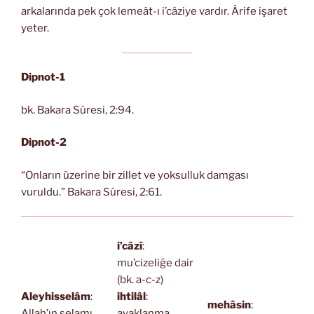
arkalarında pek çok lemeât-ı i’câziye vardır. Ârife işaret
yeter.
Dipnot-1
bk. Bakara Sûresi, 2:94.
Dipnot-2
“Onların üzerine bir zillet ve yoksulluk damgası
vuruldu.” Bakara Sûresi, 2:61.
i’câzî
:
mu’cizeliğe dair
(bk. a-c-z)
Aleyhisselâm
:
ihtilâl
:
mehâsin
:
Allah’ın selamı
ayaklanma,