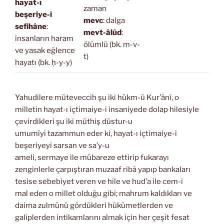
hayat-ı
zaman
beşeriye-i
mevc
: dalga
sefihâne
:
mevt-âlûd
:
insanların haram
ölümlü (bk. m-v-
ve yasak eğlence
t)
hayatı (bk. ḥ-y-y)
Yahudilere müteveccih şu iki hükm-ü Kur’ânî, o
milletin hayat-ı içtimaiye-i insaniyede dolap hilesiyle
çevirdikleri şu iki müthiş düstur-u
umumîyi tazammun eder ki, hayat-ı içtimaiye-i
beşeriyeyi sarsan ve sa’y-u
ameli, sermaye ile mübareze ettirip fukarayı
zenginlerle çarpıştıran muzaaf ribâ yapıp bankaları
tesise sebebiyet veren ve hile ve hud’a ile cem-i
mal eden o millet olduğu gibi; mahrum kaldıkları ve
daima zulmünü gördükleri hükûmetlerden ve
galiplerden intikamlarını almak için her çeşit fesat