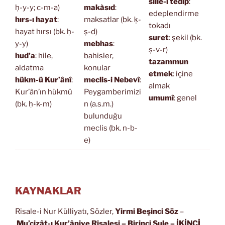
sille-i tedip
:
ḥ-y-y; c-m-a)
makàsıd
:
edeplendirme
hırs-ı hayat
:
maksatlar (bk. ḳ-
tokadı
hayat hırsı (bk. ḥ-
ṣ-d)
suret
: şekil (bk.
y-y)
mebhas
:
ṣ-v-r)
hud’a
: hile,
bahisler,
tazammun
aldatma
konular
etmek
: içine
hükm-ü Kur’ânî
:
meclis-i Nebevî
:
almak
Kur’ân’ın hükmü
Peygamberimizi
umumî
: genel
(bk. ḥ-k-m)
n (a.s.m.)
bulunduğu
meclis (bk. n-b-
e)
KAYNAKLAR
Risale-i Nur Külliyatı, Sözler,
Yirmi Beşinci Söz
–
Mu’cizât-ı Kur’âniye Risalesi
– Birinci Şule – İKİNCİ