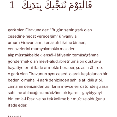
فَالْيَوْمَ نُنَجِّيكَ بِبَدَنِكَ
1
gark olan Firavuna der: “Bugün senin gark olan
cesedine necat vereceğim” ünvanıyla,
umum Firavunların, tenasuh fikrine binaen,
cenazelerini mumyalamakla maziden
alıp müstakbeldeki ensâl-i âtiyenin temâşâgâhına
göndermek olan mevt-âlûd, ibretnümâ bir düstur-u
hayatiyelerini ifade etmekle beraber, şu asr-ı âhirde,
o gark olan Firavunun aynı cesedi olarak keşfolunan bir
beden, o mahall-i gark denizinden sahile atıldığı gibi,
zamanın denizinden asırların mevceleri üstünde şu asır
sahiline atılacağını, mu’cizâne bir işaret-i gaybiyyeyi
bir lem’a-i İ’cazı ve bu tek kelime bir mu’cize olduğunu
ifade eder.