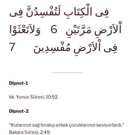
فِى الْكِتَابِ لَتُفْسِدُنَّ فِى
اْلاَرْضِ مَرَّتَيْنِ
6 وَلاَتَعْثَوْا
7
فِى اْلاَرْضِ مُفْسِدِينَ
Dipnot-1
bk. Yunus Sûresi, 10:92.
Dipnot-2
“Kızlarınızı sağ bırakıp erkek çocuklarınızı kesiyorlardı.”
Bakara Sûresi, 2:49.