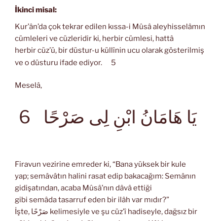
İkinci misal:
Kur’ân’da çok tekrar edilen kıssa-i Mûsâ aleyhisselâmın
cümleleri ve cüzleridir ki, herbir cümlesi, hattâ
herbir cüz’ü, bir düstur-u küllînin ucu olarak gösterilmiş
ve o düsturu ifade ediyor.
5
Meselâ,
يَا هَامَانُ ابْنِ لِى صَرْحًا
6
Firavun vezirine emreder ki, “Bana yüksek bir kule
yap; semâvâtın halini rasat edip bakacağım: Semânın
gidişatından, acaba Mûsâ’nın dâvâ ettiği
gibi semâda tasarruf eden bir ilâh var mıdır?”
İşte, صَرْحًا kelimesiyle ve şu cüz’î hadiseyle, dağsız bir