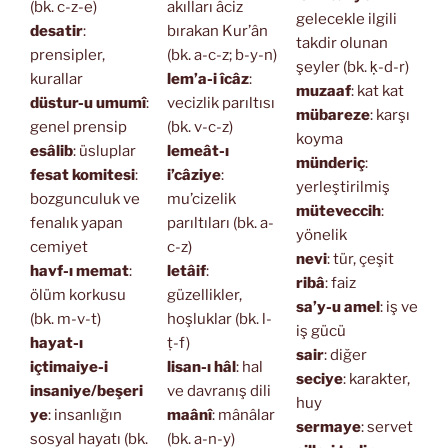
(bk. c-z-e)
akılları âciz
gelecekle ilgili
desatir
:
bırakan Kur’ân
takdir olunan
prensipler,
(bk. a-c-z; b-y-n)
şeyler (bk. ḳ-d-r)
kurallar
lem’a-i îcâz
:
muzaaf
: kat kat
düstur-u umumî
:
vecizlik parıltısı
mübareze
: karşı
genel prensip
(bk. v-c-z)
koyma
esâlib
: üsluplar
lemeât-ı
münderiç
:
fesat komitesi
:
i’câziye
:
yerleştirilmiş
bozgunculuk ve
mu’cizelik
müteveccih
:
fenalık yapan
parıltıları (bk. a-
yönelik
cemiyet
c-z)
nevi
: tür, çeşit
havf-ı memat
:
letâif
:
ribâ
: faiz
ölüm korkusu
güzellikler,
sa’y-u amel
: iş ve
(bk. m-v-t)
hoşluklar (bk. l-
iş gücü
hayat-ı
ṭ-f)
sair
: diğer
içtimaiye-i
lisan-ı hâl
: hal
seciye
: karakter,
insaniye/beşeri
ve davranış dili
huy
ye
: insanlığın
maânî
: mânâlar
sermaye
: servet
sosyal hayatı (bk.
(bk. a-n-y)