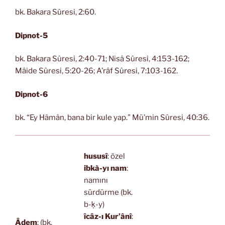
bk. Bakara Sûresi, 2:60.
Dipnot-5
bk. Bakara Sûresi, 2:40-71; Nisâ Sûresi, 4:153-162;
Mâide Sûresi, 5:20-26; A’râf Sûresi, 7:103-162.
Dipnot-6
bk. “Ey Hâmân, bana bir kule yap.” Mü’min Sûresi, 40:36.
hususî
: özel
ibkà-yı nam
:
namını
sürdürme (bk.
b-ḳ-y)
îcâz-ı Kur’ânî
:
Âdem
: (bk.