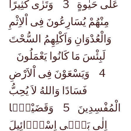
عَلٰى حَيٰوةٍ
3 وَتَرٰى كَثِيرًا
مِنْهُمْ يُسَارِعُونَ فِى اْلاِثْمِ
وَالْعُدْوَانِ وَاَكْلِهِمُ السُّحْتَ
لَبِئْسَ مَا كَانُوا يَعْمَلُونَ
4 وَيَسْعَوْنَ فِى اْلاَرْضِ
فَسَادًا وَاللهُ لاَ يُحِبُّ
الْمُفْسِدِينَ
5 وَقَضَيْنَۤا
اِلٰى بَنِۤى اِسْرَۤائِيلَ