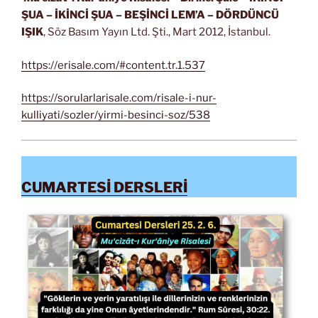
ŞUA
– İKİNCİ ŞUA – BEŞİNCİ LEM’A – DÖRDÜNCÜ
IŞIK
, Söz Basım Yayın Ltd. Şti., Mart 2012, İstanbul.
https://erisale.com/#content.tr.1.537
https://sorularlarisale.com/risale-i-nur-
kulliyati/sozler/yirmi-besinci-soz/538
CUMARTESİ DERSLERİ