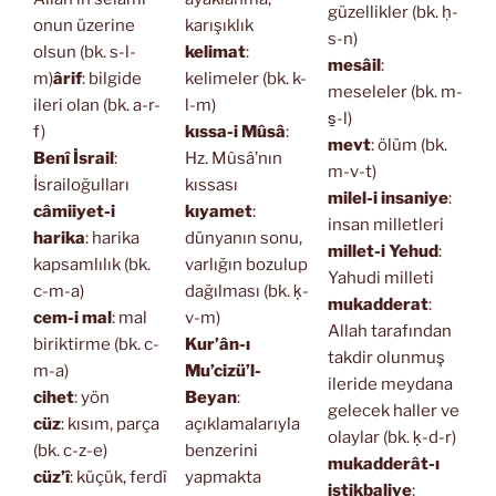
güzellikler (bk. ḥ-
onun üzerine
karışıklık
s-n)
olsun (bk. s-l-
kelimat
:
mesâil
:
m)
ârif
: bilgide
kelimeler (bk. k-
meseleler (bk. m-
ileri olan (bk. a-r-
l-m)
s̱-l)
f)
kıssa-i Mûsâ
:
mevt
: ölüm (bk.
Benî İsrail
:
Hz. Mûsâ’nın
m-v-t)
İsrailoğulları
kıssası
milel-i insaniye
:
câmiiyet-i
kıyamet
:
insan milletleri
harika
: harika
dünyanın sonu,
millet-i Yehud
:
kapsamlılık (bk.
varlığın bozulup
Yahudi milleti
c-m-a)
dağılması (bk. ḳ-
mukadderat
:
cem-i mal
: mal
v-m)
Allah tarafından
biriktirme (bk. c-
Kur’ân-ı
takdir olunmuş
m-a)
Mu’cizü’l-
ileride meydana
cihet
: yön
Beyan
:
gelecek haller ve
cüz
: kısım, parça
açıklamalarıyla
olaylar (bk. ḳ-d-r)
(bk. c-z-e)
benzerini
mukadderât-ı
cüz’î
: küçük, ferdî
yapmakta
istikbaliye
: