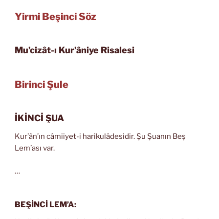
Yirmi Beşinci Söz
Mu’cizât-ı Kur’âniye Risalesi
Birinci Şule
İKİNCİ ŞUA
Kur’ân’ın câmiiyet-i harikulâdesidir. Şu Şuanın Beş
Lem’ası var.
…
BEŞİNCİ LEM’A: