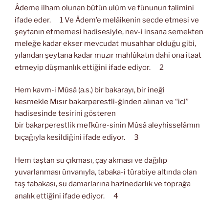
Âdeme ilham olunan bütün ulûm ve fünunun talimini
ifade eder.
1 Ve Âdem’e melâikenin secde etmesi ve
şeytanın etmemesi hadisesiyle, nev-i insana semekten
meleğe kadar ekser mevcudat musahhar olduğu gibi,
yılandan şeytana kadar muzır mahlûkatın dahi ona itaat
etmeyip düşmanlık ettiğini ifade ediyor.
2
Hem kavm-i Mûsâ (a.s.) bir bakarayı, bir ineği
kesmekle Mısır bakarperestli-ğinden alınan ve “icl”
hadisesinde tesirini gösteren
bir bakarperestlik mefkûre-sinin Mûsâ aleyhisselâmın
bıçağıyla kesildiğini ifade ediyor.
3
Hem taştan su çıkması, çay akması ve dağılıp
yuvarlanması ünvanıyla, tabaka-i türabiye altında olan
taş tabakası, su damarlarına hazinedarlık ve toprağa
analık ettiğini ifade ediyor.
4