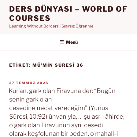
İçeriğe
DERS DÜNYASI – WORLD OF
geç
COURSES
Learning Without Borders | Sınırsız Öğrenme
Menü
ETIKET:
MÜ’MIN SÛRESI 36
YAYIM
27 TEMMUZ 2025
TARIHI
Kur’an, gark olan Firavuna der: “Bugün
senin gark olan
cesedine necat vereceğim” (Yunus
Sûresi, 10:92) ünvanıyla, … şu asr-ı âhirde,
o gark olan Firavunun aynı cesedi
olarak keşfolunan bir beden, o mahall-i