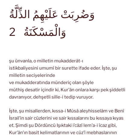
وَضُرِبَتْ عَلَيْهِمُ الذِّلَّةُ
وَالْمَسْكَنَةُ
2
şu ünvanla, o milletin mukadderât-ı
istikbaliyesini umumî bir surette ifade eder. İşte, şu
milletin seciyelerinde
ve mukadderatında münderiç olan şöyle
müthiş desatir içindir ki, Kur’ân onlara karşı pek şiddetli
davranıyor, dehşetli sille-i tedip vuruyor.
İşte, şu misallerden, kıssa-i Mûsâ aleyhisselâm ve Benî
İsrail’in sair cüzlerini ve sair kıssalarını bu kıssaya kıyas
et. Şimdi şu Dördüncü Işıktaki i’câzî lem’a-i îcaz gibi,
Kur’ân’ın basit kelimatlarının ve cüz’î mebhaslarının