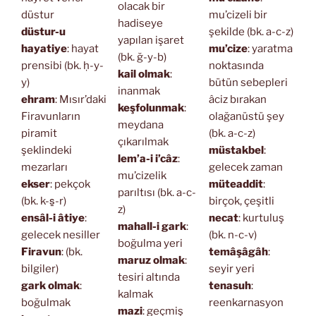
olacak bir
düstur
mu’cizeli bir
hadiseye
düstur-u
şekilde (bk. a-c-z)
yapılan işaret
hayatiye
: hayat
mu’cize
: yaratma
(bk. ğ-y-b)
prensibi (bk. ḥ-y-
noktasında
kail olmak
:
y)
bütün sebepleri
inanmak
ehram
: Mısır’daki
âciz bırakan
keşfolunmak
:
Firavunların
olağanüstü şey
meydana
piramit
(bk. a-c-z)
çıkarılmak
şeklindeki
müstakbel
:
lem’a-i i’câz
:
mezarları
gelecek zaman
mu’cizelik
ekser
: pekçok
müteaddit
:
parıltısı (bk. a-c-
(bk. k-s̱-r)
birçok, çeşitli
z)
ensâl-i âtiye
:
necat
: kurtuluş
mahall-i gark
:
gelecek nesiller
(bk. n-c-v)
boğulma yeri
Firavun
: (bk.
temâşâgâh
:
maruz olmak
:
bilgiler)
seyir yeri
tesiri altında
gark olmak
:
tenasuh
:
kalmak
boğulmak
reenkarnasyon
mazi
: geçmiş