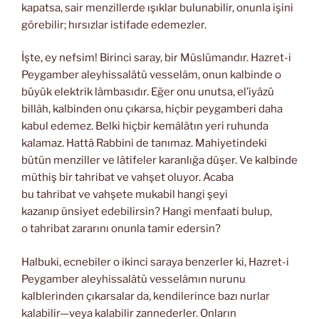
kapatsa, sair menzillerde ışıklar bulunabilir, onunla işini
görebilir; hırsızlar istifade edemezler.
İşte, ey nefsim! Birinci saray, bir Müslümandır. Hazret-i
Peygamber aleyhissalâtü vesselâm, onun kalbinde o
büyük elektrik lâmbasıdır. Eğer onu unutsa, el’iyâzü
billâh, kalbinden onu çıkarsa, hiçbir peygamberi daha
kabul edemez. Belki hiçbir kemâlâtın yeri ruhunda
kalamaz. Hattâ Rabbini de tanımaz. Mahiyetindeki
bütün menziller ve lâtifeler karanlığa düşer. Ve kalbinde
müthiş bir tahribat ve vahşet oluyor. Acaba
bu tahribat ve vahşete mukabil hangi şeyi
kazanıp ünsiyet edebilirsin? Hangi menfaati bulup,
o tahribat zararını onunla tamir edersin?
Halbuki, ecnebiler o ikinci saraya benzerler ki, Hazret-i
Peygamber aleyhissalâtü vesselâmın nurunu
kalblerinden çıkarsalar da, kendilerince bazı nurlar
kalabilir—veya kalabilir zannederler. Onların