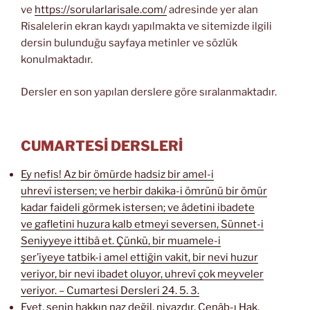
ve
https://sorularlarisale.com/
adresinde yer alan
Risalelerin ekran kaydı yapılmakta ve sitemizde ilgili
dersin bulunduğu sayfaya metinler ve sözlük
konulmaktadır.
Dersler en son yapılan derslere göre sıralanmaktadır.
CUMARTESİ DERSLERİ
Ey nefis! Az bir ömürde hadsiz bir amel-i
uhrevî istersen; ve herbir dakika-i ömrünü bir ömür
kadar faideli görmek istersen; ve âdetini ibadete
ve gafletini huzura kalb etmeyi seversen, Sünnet-i
Seniyyeye ittibâ et. Çünkü, bir muamele-i
şer’iyeye tatbik-i amel ettiğin vakit, bir nevi huzur
veriyor, bir nevi ibadet oluyor, uhrevî çok meyveler
veriyor. – Cumartesi Dersleri 24. 5. 3.
Evet, senin hakkın naz değil, niyazdır. Cenâb-ı Hak,