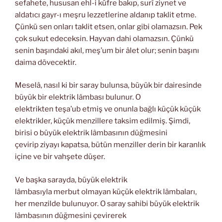
sefahete, hususan ehl-i küfre bakıp, surî ziynet ve
aldatıcı gayr-ı meşru lezzetlerine aldanıp taklit etme.
Çünkü sen onları taklit etsen, onlar gibi olamazsın. Pek
çok sukut edeceksin. Hayvan dahi olamazsın. Çünkü
senin başındaki akıl, meş’um bir âlet olur; senin başını
daima dövecektir.
Meselâ, nasıl ki bir saray bulunsa, büyük bir dairesinde
büyük bir elektrik lâmbası bulunur. O
elektrikten teşa’ub etmiş ve onunla bağlı küçük küçük
elektrikler, küçük menzillere taksim edilmiş. Şimdi,
birisi o büyük elektrik lâmbasının düğmesini
çevirip ziyayı kapatsa, bütün menziller derin bir karanlık
içine ve bir vahşete düşer.
Ve başka sarayda, büyük elektrik
lâmbasıyla merbut olmayan küçük elektrik lâmbaları,
her menzilde bulunuyor. O saray sahibi büyük elektrik
lâmbasının düğmesini çevirerek