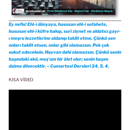
Ey nefis! Ehl-i dünyaya, hususan ehl-i sefahete,
hususan ehl-i küfre bakıp, surî ziynet ve aldatıcı gayr-
ı meşru lezzetlerine aldanıp taklit etme. Çünkü sen
onları taklit etsen, onlar gibi olamazsın. Pek çok
sukut edeceksin. Hayvan dahi olamazsın. Çünkü senin
başındaki akıl, meş’um bir âlet olur; senin başını
daima dövecektir. – Cumartesi Dersleri 24. 5. 4.
KISA VİDEO