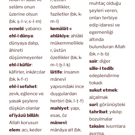
muhtaç olduğu
selâmı onun
özellikler,
şeyleri veren,
üzerine olsun
faziletler (bk. k-
onları terbiye
(bk. ṣ-l-v; s-l-m)
m-l)
edip idaresi ve
ecnebi
: yabancı
kemâlât-ı
egemenliği
ehl-i dünya
:
ahlâkiye
: ahlâkî
altında
dünyaya dalıp,
mükemmellikle
bulunduran Allah
âhireti
r, üstün
(bk. r-b-b)
düşünmeyenler
özellikler (bk. k-
sair
: diğer
ehl-i küfür
:
m-l; ḫ-l-ḳ)
sille-i tedib
:
kâfirler, inkârcılar
lâtife
: insanın
edeplendirme
(bk. k-f-r)
mânevî
tokadı
ehl-i sefahet
:
yapısındaki ince
sukut etmek
:
zevk, eğlence ve
duygulardan
alçalmak
yasak şeylere
herbiri (bk. l-ṭ-f)
surî
: görünüşteki
düşkün olanlar
mahiyet
: yapı,
tahribat
: yıkılıp
el’iyâzü billâh
:
esas, öz
bozulmalar
Allah korusun
mânevi
:
taksim
: kısımlara
elem
: acı, keder
mânâya ait (bk.
ayırma,