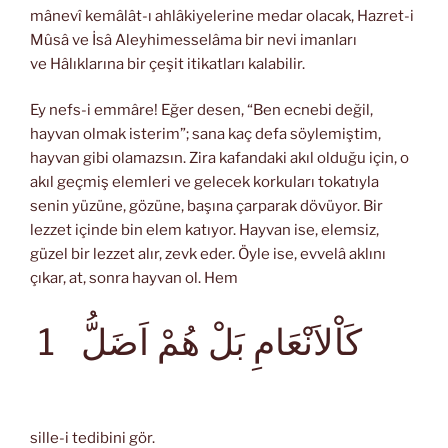
mânevî kemâlât-ı ahlâkiyelerine medar olacak, Hazret-i
Mûsâ ve İsâ Aleyhimesselâma bir nevi imanları
ve Hâlıklarına bir çeşit itikatları kalabilir.
Ey nefs-i emmâre! Eğer desen, “Ben ecnebi değil,
hayvan olmak isterim”; sana kaç defa söylemiştim,
hayvan gibi olamazsın. Zira kafandaki akıl olduğu için, o
akıl geçmiş elemleri ve gelecek korkuları tokatıyla
senin yüzüne, gözüne, başına çarparak dövüyor. Bir
lezzet içinde bin elem katıyor. Hayvan ise, elemsiz,
güzel bir lezzet alır, zevk eder. Öyle ise, evvelâ aklını
çıkar, at, sonra hayvan ol. Hem
كَاْلاَنْعَامِ بَلْ هُمْ اَضَلُّ
1
sille-i tedibini gör.