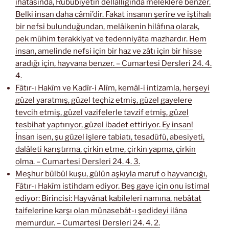
ihatasında, Rububiyetin dellâllığında meleklere benzer.
Belki insan daha câmi’dir. Fakat insanın şerîre ve iştihalı
bir nefsi bulunduğundan, melâikenin hilâfına olarak,
pek mühim terakkiyat ve tedenniyâta mazhardır. Hem
insan, amelinde nefsi için bir haz ve zâtı için bir hisse
aradığı için, hayvana benzer. – Cumartesi Dersleri 24. 4.
4.
Fâtır-ı Hakîm ve Kadîr-i Alîm, kemâl-i intizamla, herşeyi
güzel yaratmış, güzel teçhiz etmiş, güzel gayelere
tevcih etmiş, güzel vazifelerle tavzif etmiş, güzel
tesbihat yaptırıyor, güzel ibadet ettiriyor. Ey insan!
İnsan isen, şu güzel işlere tabiatı, tesadüfü, abesiyeti,
dalâleti karıştırma, çirkin etme, çirkin yapma, çirkin
olma. – Cumartesi Dersleri 24. 4. 3.
Meşhur bülbül kuşu, gülün aşkıyla maruf o hayvancığı,
Fâtır-ı Hakîm istihdam ediyor. Beş gaye için onu istimal
ediyor: Birincisi: Hayvânat kabileleri namına, nebâtat
taifelerine karşı olan münasebât-ı şedideyi ilâna
memurdur. – Cumartesi Dersleri 24. 4. 2.