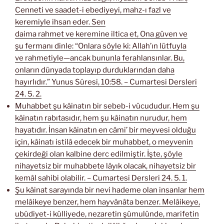
Cenneti ve saadet-i ebediyeyi, mahz-ı fazl ve
keremiyle ihsan eder. Sen
daima rahmet ve keremine iltica et, Ona güven ve
şu fermanı dinle: “Onlara söyle ki: Allah’ın lütfuyla
ve rahmetiyle—ancak bununla ferahlansınlar. Bu,
onların dünyada toplayıp durduklarından daha
hayırlıdır.” Yunus Sûresi, 10:58. – Cumartesi Dersleri
24. 5. 2.
Muhabbet şu kâinatın bir sebeb-i vücududur. Hem şu
kâinatın rabıtasıdır, hem şu kâinatın nurudur, hem
hayatıdır. İnsan kâinatın en câmi’ bir meyvesi olduğu
için, kâinatı istilâ edecek bir muhabbet, o meyvenin
çekirdeği olan kalbine derc edilmiştir. İşte, şöyle
nihayetsiz bir muhabbete lâyık olacak, nihayetsiz bir
kemâl sahibi olabilir. – Cumartesi Dersleri 24. 5. 1.
Şu kâinat sarayında bir nevi hademe olan insanlar hem
melâikeye benzer, hem hayvânâta benzer. Melâikeye,
ubûdiyet-i külliyede, nezaretin şümulünde, marifetin