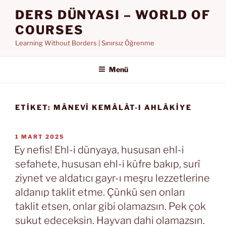
İçeriğe
DERS DÜNYASI – WORLD OF
geç
COURSES
Learning Without Borders | Sınırsız Öğrenme
Menü
ETIKET:
MÂNEVÎ KEMÂLÂT-I AHLÂKIYE
YAYIM
1 MART 2025
TARIHI
Ey nefis! Ehl-i dünyaya, hususan ehl-i
sefahete, hususan ehl-i küfre bakıp, surî
ziynet ve aldatıcı gayr-ı meşru lezzetlerine
aldanıp taklit etme. Çünkü sen onları
taklit etsen, onlar gibi olamazsın. Pek çok
sukut edeceksin. Hayvan dahi olamazsın.