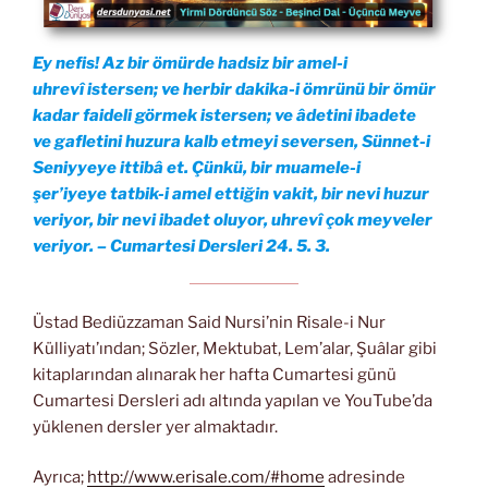
Ey nefis! Az bir ömürde hadsiz bir amel-i
uhrevî istersen; ve herbir dakika-i ömrünü bir ömür
kadar faideli görmek istersen; ve âdetini ibadete
ve gafletini huzura kalb etmeyi seversen, Sünnet-i
Seniyyeye ittibâ et. Çünkü, bir muamele-i
şer’iyeye tatbik-i amel ettiğin vakit, bir nevi huzur
veriyor, bir nevi ibadet oluyor, uhrevî çok meyveler
veriyor. – Cumartesi Dersleri 24. 5. 3.
Üstad Bediüzzaman Said Nursi’nin Risale-i Nur
Külliyatı’ından; Sözler, Mektubat, Lem’alar, Şuâlar gibi
kitaplarından alınarak her hafta Cumartesi günü
Cumartesi Dersleri adı altında yapılan ve YouTube’da
yüklenen dersler yer almaktadır.
Ayrıca;
http://www.erisale.com/#home
adresinde