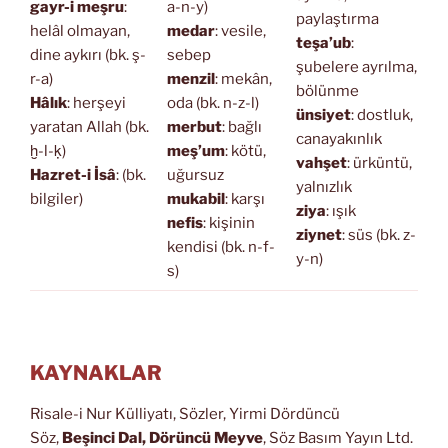
gayr-i meşru
:
a-n-y)
paylaştırma
helâl olmayan,
medar
: vesile,
teşa’ub
:
dine aykırı (bk. ş-
sebep
şubelere ayrılma,
r-a)
menzil
: mekân,
bölünme
Hâlık
: herşeyi
oda (bk. n-z-l)
ünsiyet
: dostluk,
yaratan Allah (bk.
merbut
: bağlı
canayakınlık
ḫ-l-ḳ)
meş’um
: kötü,
vahşet
: ürküntü,
Hazret-i İsâ
: (bk.
uğursuz
yalnızlık
bilgiler)
mukabil
: karşı
ziya
: ışık
nefis
: kişinin
ziynet
: süs (bk. z-
kendisi (bk. n-f-
y-n)
s)
KAYNAKLAR
Risale-i Nur Külliyatı, Sözler, Yirmi Dördüncü
Söz,
Beşinci Dal, Dörüncü Meyve
, Söz Basım Yayın Ltd.