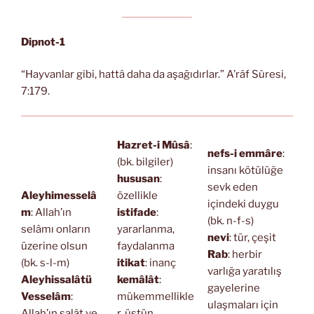
Dipnot-1
“Hayvanlar gibi, hattâ daha da aşağıdırlar.” A’râf Sûresi,
7:179.
Hazret-i Mûsâ
:
nefs-i emmâre
:
(bk. bilgiler)
insanı kötülüğe
hususan
:
sevk eden
Aleyhimesselâ
özellikle
içindeki duygu
m
: Allah’ın
istifade
:
(bk. n-f-s)
selâmı onların
yararlanma,
nevi
: tür, çeşit
üzerine olsun
faydalanma
Rab
: herbir
(bk. s-l-m)
itikat
: inanç
varlığa yaratılış
Aleyhissalâtü
kemâlât
:
gayelerine
Vesselâm
:
mükemmellikle
ulaşmaları için
Allah’ın salât ve
r, üstün