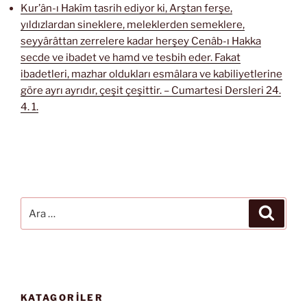
Kur’ân-ı Hakîm tasrih ediyor ki, Arştan ferşe,
yıldızlardan sineklere, meleklerden semeklere,
seyyârâttan zerrelere kadar herşey Cenâb-ı Hakka
secde ve ibadet ve hamd ve tesbih eder. Fakat
ibadetleri, mazhar oldukları esmâlara ve kabiliyetlerine
göre ayrı ayrıdır, çeşit çeşittir. – Cumartesi Dersleri 24.
4. 1.
Ara:
Ara
KATAGORİLER