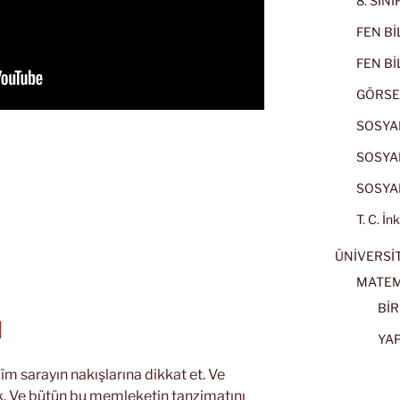
8. SIN
FEN BİL
FEN BİL
GÖRSE
SOSYAL
SOSYAL
SOSYAL
T. C. İn
ÜNİVERSİT
MATEM
BİR
N
YA
îm sarayın nakışlarına dikkat et. Ve
ak. Ve bütün bu memleketin tanzimatını