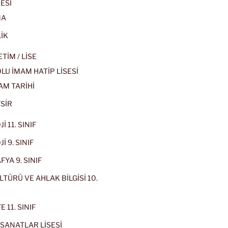
ESİ
MA
İK
İM / LİSE
U İMAM HATİP LİSESİ
AM TARİHİ
SİR
İ 11. SINIF
İ 9. SINIF
YA 9. SINIF
LTÜRÜ VE AHLAK BİLGİSİ 10.
 11. SINIF
SANATLAR LİSESİ