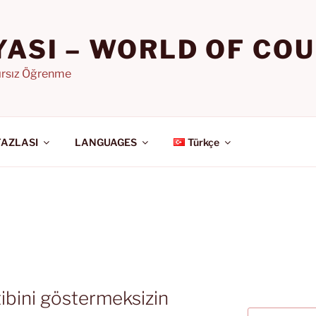
YASI – WORLD OF CO
nırsız Öğrenme
FAZLASI
LANGUAGES
Türkçe
ibini göstermeksizin
Ara: