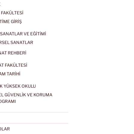
E
 FAKÜLTESİ
TİME GİRİŞ
SANATLAR VE EĞİTİMİ
RSEL SANATLAR
NAT REHBERİ
AT FAKÜLTESİ
AM TARİHİ
K YÜKSEK OKULU
EL GÜVENLİK VE KORUMA
OGRAMI
EOLAR