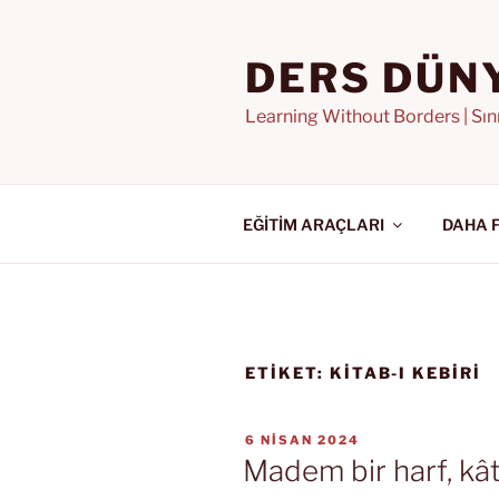
İçeriğe
geç
DERS DÜN
Learning Without Borders | Sı
EĞİTİM ARAÇLARI
DAHA 
ETIKET:
KITAB-I KEBIRI
YAYIM
6 NISAN 2024
TARIHI
Madem bir harf, kât