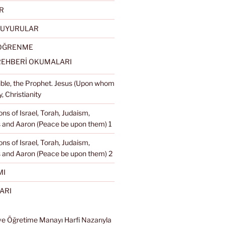
R
DUYURULAR
 ÖĞRENME
REHBERİ OKUMALARI
Bible, the Prophet. Jesus (Upon whom
, Christianity
ons of Israel, Torah, Judaism,
and Aaron (Peace be upon them) 1
ons of Israel, Torah, Judaism,
 and Aaron (Peace be upon them) 2
MI
ARI
ve Öğretime Manayı Harfi Nazarıyla