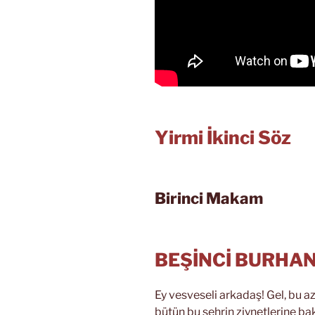
Yirmi İkinci Söz
Birinci Makam
BEŞİNCİ BURHA
Ey vesveseli arkadaş! Gel, bu az
bütün bu şehrin ziynetlerine b