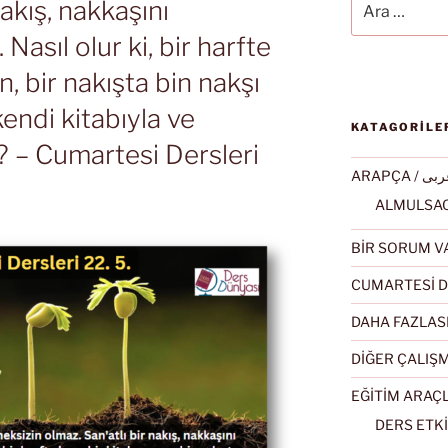
nakış, nakkaşını
asıl olur ki, bir harfte
n, bir nakışta bin nakşı
endi kitabıyla ve
KATAGORİLE
? – Cumartesi Dersleri
ARAPÇA / ى
BİR SORUM V
CUMARTESİ D
DAHA FAZLAS
DİĞER ÇALIŞ
EĞİTİM ARAÇ
DERS ETKİ