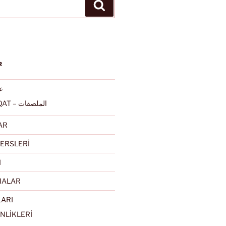
Ara
R
عرب
ALMULSAQAT – الملصقات
AR
ERSLERİ
I
MALAR
LARI
NLİKLERİ