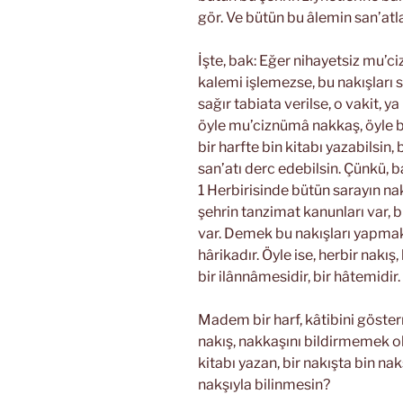
gör. Ve bütün bu âlemin san’atla
İşte, bak: Eğer nihayetsiz mu’cize
kalemi işlemezse, bu nakışları 
sağır tabiata verilse, o vakit, y
öyle mu’ciznümâ nakkaş, öyle bir
bir harfte bin kitabı yazabilsin,
san’atı derc edebilsin. Çünkü, 
1 Herbirisinde bütün sarayın nak
şehrin tanzimat kanunları var,
var. Demek bu nakışları yapm
hârikadır. Öyle ise, herbir nakış, 
bir ilânnâmesidir, bir hâtemidir.
Madem bir harf, kâtibini göster
nakış, nakkaşını bildirmemek olm
kitabı yazan, bir nakışta bin na
nakşıyla bilinmesin?