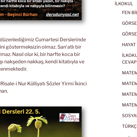
İLKOKUL
FEN BİL
GÖRSEL
GÖRSEL
k düzenlediğimiz Cumartesi Derslerinde
HAYAT B
ini göstermeksizin olmaz. San’atlı bir
az. Nasıl olur ki, bir harfte koca bir
İLKOKU
kşı nakşeden nakkaş, kendi kitabıyla ve
CEVAP
şlenmektedir.
MATEMA
MATEMA
sale-i Nur Külliyatı Sözler Yirmi İkinci
han.
MATEMA
MATEMA
SOSYAL
TÜRKÇE