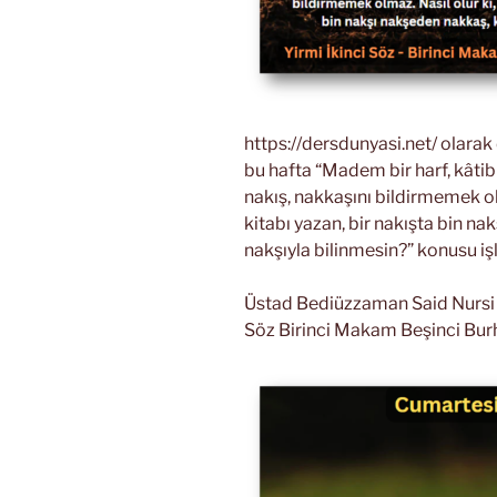
https://dersdunyasi.net/ olara
bu hafta “Madem bir harf, kâtib
nakış, nakkaşını bildirmemek olm
kitabı yazan, bir nakışta bin na
nakşıyla bilinmesin?” konusu i
Üstad Bediüzzaman Said Nursi Ri
Söz Birinci Makam Beşinci Bur