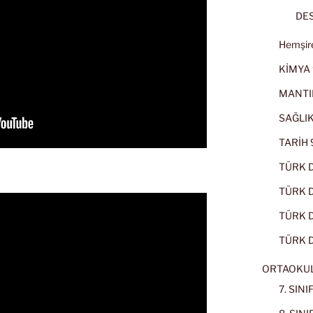
DES
Hemşire
KİMYA 
MANTI
SAĞLIK
TARİH 9
TÜRK D
TÜRK Dİ
TÜRK Dİ
TÜRK D
ORTAOKU
7. SIN