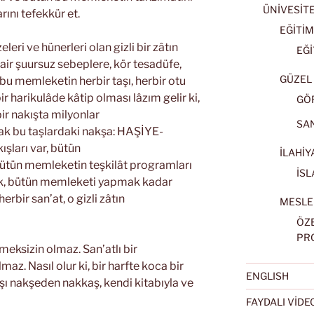
ÜNİVESİT
rını tefekkür et.
EĞİTİM
leri ve hünerleri olan gizli bir zâtın
EĞİ
sair şuursuz sebeplere, kör tesadüfe,
GÜZEL 
a bu memleketin herbir taşı, herbir otu
 harikulâde kâtip olması lâzım gelir ki,
GÖ
 bir nakışta milyonlar
SA
bak bu taşlardaki nakşa: HAŞİYE-
ışları var, bütün
İLAHİY
 bütün memleketin teşkilât programları
İSL
ak, bütün memleketi yapmak kadar
herbir san’at, o gizli zâtın
MESLE
ÖZ
PR
meksizin olmaz. San’atlı bir
az. Nasıl olur ki, bir harfte koca bir
ENGLISH
kşı nakşeden nakkaş, kendi kitabıyla ve
FAYDALI VİD