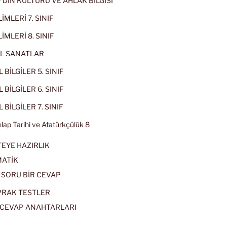
IF DİN KÜLTÜRÜ VE AHLAK BİLGİSİ
İMLERİ 7. SINIF
İMLERİ 8. SINIF
L SANATLAR
 BİLGİLER 5. SINIF
 BİLGİLER 6. SINIF
 BİLGİLER 7. SINIF
kılap Tarihi ve Atatürkçülük 8
EYE HAZIRLIK
ATİK
 SORU BİR CEVAP
PRAK TESTLER
CEVAP ANAHTARLARI