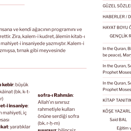
GÜZEL SÖZLE
HABERLER / 
HAYAT BOYU
 insana ve kendi ağacının programını ve
GENÇLİK 
ettir. Zira, kalem-i kudret, âlemin kitab-ı
 mahiyet-i insaniyede yazmıştır. Kalem-i
In the Quran, 
azmışsa, tırnak gibi meyvesinde
be peace), Mary
In the Quran, S
Prophet Moses 
In the Quran, S
ı kebir
: büyük
Prophet Moses
kâinat (bk. k-t-
sofra-ı Rahmân
:
r)
KİTAP TANITI
Allah’ın sınırsız
et-i insaniye
:
rahmetiyle kulları
KÖŞE YAZARL
n mahiyeti, iç
önüne serdiği sofra
esası
Said BAL
(bk. r-ḥ-m)
ûkat
: yaratıklar
Eğitim 
şuursuz
: bilinçsiz,