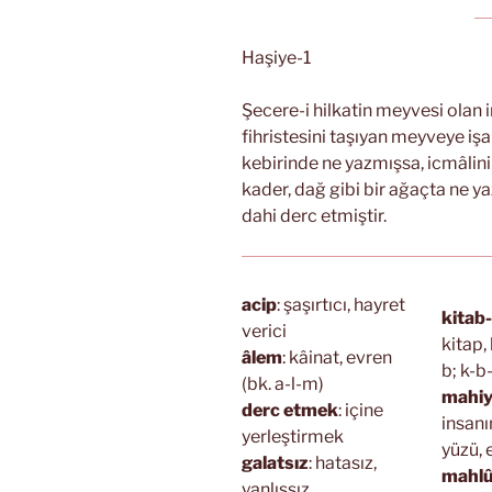
Haşiye-1
Şecere-i hilkatin meyvesi olan
fihristesini taşıyan meyveye işar
kebirinde ne yazmışsa, icmâlini
kader, dağ gibi bir ağaçta ne y
dahi derc etmiştir.
acip
: şaşırtıcı, hayret
kitab-
verici
kitap, 
âlem
: kâinat, evren
b; k-b-
(bk. a-l-m)
mahiy
derc etmek
: içine
insanı
yerleştirmek
yüzü, 
galatsız
: hatasız,
mahl
yanlışsız