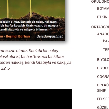
OKUL ÖNC
BOYA
ETKİNL
ORTAÖĞRET
ANADOL
İSL
TEF
eksizin olmaz. San’atlı bir nakış,
ıl olur ki, bir harfte koca bir kitabı
BİYOLOJ
kşeden nakkaş, kendi kitabıyla ve nakşıyla
BİYOLOJ
 22. 5.
COĞRAF
DİN KÜ
SINIF
FELSEFE
GÜZEL 