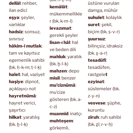
dellâl
: rehber,
üstüne vurulan
kemâlât
:
ilan edici
damga, mühür
mükemmellikle
eşya
: şeyler,
suhulet
: kolaylık
r (bk. k-m-l)
varlıklar
suret
: şekil,
levazımat
:
hadsiz
: sonsuz,
biçim (bk. ṣ-v-r)
gerekli şeyler
sınırsız
şuursuz
:
lisan-ı hâl
: hal
hâkim-i mutlak
:
bilinçsiz, idraksiz
ve beden dili
tam ve kayıtsız
(bk. ş-a-r)
mahluk
: yaratık
egemenlik sahibi
tesadüfî
:
(bk. ḫ-l-ḳ)
(bk. ḥ-k-m; ṭ-l-ḳ)
tesadüfen,
mahzen
: depo
halet
: hal, vaziyet
rastgele
t
misil
: benzer
haşiye
: dipnot,
ezyinat
:
mu’ciznümâ
:
açıklayıcı not
süslemeler (bk.
mu’cize
hayretnümâ
:
z-y-n)
gösteren (bk. a-
hayret verici,
vesvese
: şüphe,
c-z)
şaşırtıcı
kuruntu
muannid
: inatçı
hilkat
: yaratılış
zîruh
: ruh sahibi
muhteşem
:
(bk. ḫ-l-ḳ)
(bk. ẕî; r-v-ḥ)
görkemli,