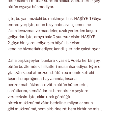
birer hâkim-i mutlak suretini aldılar. Adeta herbir şey
bütün eşyaya hükmediyor.
İşte, bu yanımızdaki bu makineye bak. HAŞİYE-1 Güya
emrediyor; işte, onun tezyinatına ve işlemesine
lâzım levazımat ve maddeler, uzak yerlerden koşup
geliyorlar. İşte, oraya bak: O şuursuz cisim HAŞİYE-
2 güya bir işaret ediyor; en büyük bir cismi
kendine hizmetkâr ediyor, kendi işlerinde çalıştırıyor.
Daha başka şeyleri bunlara kıyas et. Adeta herbir şey,
bütün bu âlemdeki hilkatleri musahhar ediyor. Eğer o
gizli zâtı kabul etmezsen, bütün bu memleketteki
taşında, toprağında, hayvanında, insana
benzer mahlûklarda, o zâtın bütün hünerlerini,
san’atlarını, kemâlâtlarını, birer birer o şeylere
vereceksin. İşte, aklın uzak gördüğü
birtek mu’ciznümâ zâtın bedeline, milyarlar onun
gibi mu’ciznümâ, hem birbirine zıt, hem birbirine misil,