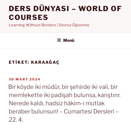
İçeriğe
DERS DÜNYASI – WORLD OF
geç
COURSES
Learning Without Borders | Sınırsız Öğrenme
Menü
ETIKET:
KARAAĞAÇ
YAYIM
30 MART 2024
TARIHI
Bir köyde iki müdür, bir şehirde iki vali, bir
memlekette iki padişah bulunsa, karıştırır.
Nerede kaldı, hadsiz hâkim-i mutlak
beraber bulunsun! – Cumartesi Dersleri –
22. 4.