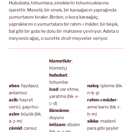
Hububata, tohumlara, sineklerin tohumcuklarına
işarettir. Meselâ, bir sinek, bir karaağacın yaprağında
yumurtasını bırakır. Birden, o koca karaağaç,
yapraklarını o yumurtalara bir rahm-ı mâder, bir beşik,
bal gibi bir gıda ile dolu bir mahzene çeviriyor. Adeta o
meyvesiz ağaç, o surette zîruh meyveler veriyor.
hizmetkâr
:
hizmetçi
hububat
:
tohumlar
abes
: faydasız,
nakış
: işleme (bk.
icad
: var etme,
anlamsız
n-ḳ-ş)
yaratma (bk. v-
acib
: hayret
rahm-ı mâder
:
c-d)
verici, şaşırtıcı
anne karnı (bk. r-
ilânnâme
:
azîm
: büyük (bk.
ḥ-m)
duyuru
a-ẓ-m)
sikke
: madenî
intizam
: düzen
câmid
: cansız
para gibi şeyler
(bk. n-ẓ-m)