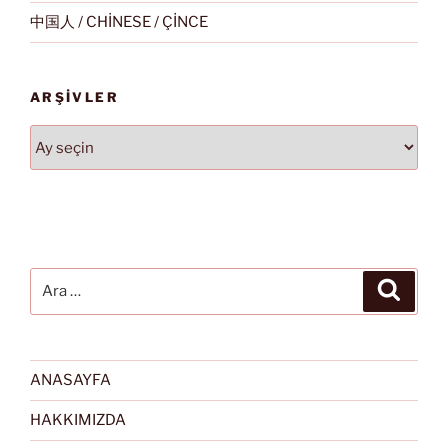
中国人 / CHİNESE / ÇİNCE
ARŞIVLER
Arşivler
Ara:
Ara
ANASAYFA
HAKKIMIZDA