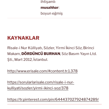
ihtişamlı
musahhar
:
boyun eğmiş
KAYNAKLAR
Risale-i Nur Külliyatı, Sözler, Yirmi İkinci Söz, Birinci
Makam,
DÖRDÜNCÜ BURHAN
, Söz Basım Yayın Ltd.
Şti., Mart 2012, İstanbul.
http://www.erisale.com/#content.tr.1.378
https://sorularlarisale.com/risale-i-nur-
kulliyati/sozler/yirmi-ikinci-soz/378
https://tr.pinterest.com/pin/644437027924874289/