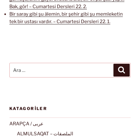
Bak, gör! – Cumartesi Dersleri 22. 2.
Bir saray gibi şu âlemin, bir şehir gibi şu memleketin
tek bir ustası vardır. – Cumartesi Dersleri 22. 1.
Ara:
Ara
KATAGORİLER
ARAPÇA / عربى
ALMULSAQAT – الملصقات