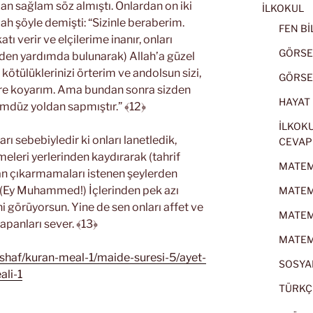
dan sağlam söz almıştı. Onlardan on iki
İLKOKUL
lah şöyle demişti: “Sizinle beraberim.
FEN BİL
ı verir ve elçilerime inanır, onları
GÖRSEL
lden yardımda bulunarak) Allah’a güzel
n kötülüklerinizi örterim ve andolsun sizi,
GÖRSEL
ere koyarım. Ama bundan sonra sizden
HAYAT B
ümdüz yoldan sapmıştır.” ﴾12﴿
İLKOKU
arı sebebiyledir ki onları lanetledik,
CEVAP
imeleri yerlerinden kaydırarak (tahrif
MATEMA
ndan çıkarmamaları istenen şeylerden
. (Ey Muhammed!) İçlerinden pek azı
MATEMA
ini görüyorsun. Yine de sen onları affet ve
MATEMA
yapanları sever. ﴾13﴿
MATEMA
ushaf/kuran-meal-1/maide-suresi-5/ayet-
SOSYAL
ali-1
TÜRKÇE