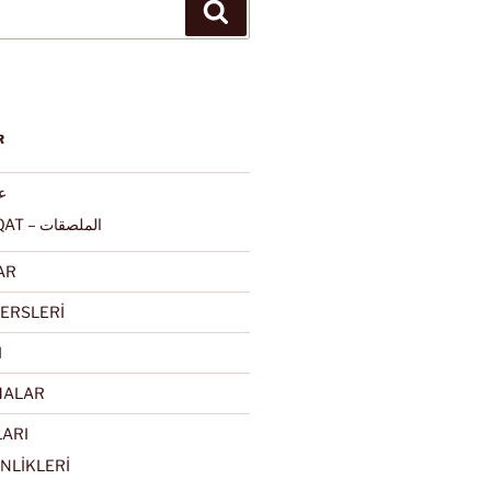
Ara
R
عرب
ALMULSAQAT – الملصقات
AR
ERSLERİ
I
MALAR
LARI
NLİKLERİ