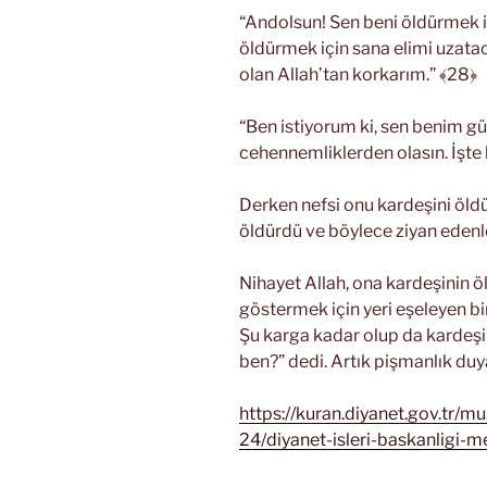
“Andolsun! Sen beni öldürmek iç
öldürmek için sana elimi uzata
olan Allah’tan korkarım.” ﴾28﴿
“Ben istiyorum ki, sen benim gü
cehennemliklerden olasın. İşte 
Derken nefsi onu kardeşini öldü
öldürdü ve böylece ziyan edenl
Nihayet Allah, ona kardeşinin ö
göstermek için yeri eşeleyen bi
Şu karga kadar olup da kardeş
ben?” dedi. Artık pişmanlık du
https://kuran.diyanet.gov.tr/m
24/diyanet-isleri-baskanligi-me