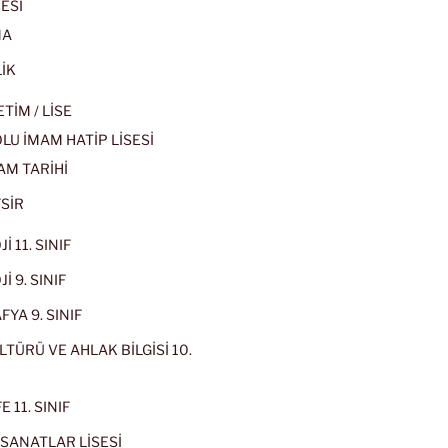
ESİ
MA
İK
İM / LİSE
U İMAM HATİP LİSESİ
AM TARİHİ
SİR
İ 11. SINIF
İ 9. SINIF
YA 9. SINIF
LTÜRÜ VE AHLAK BİLGİSİ 10.
 11. SINIF
SANATLAR LİSESİ