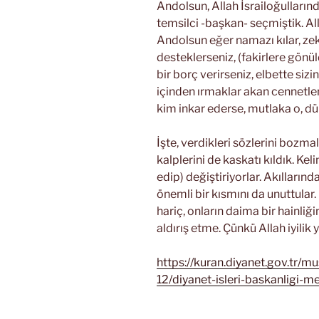
Andolsun, Allah İsrailoğulların
temsilci -başkan- seçmiştik. Al
Andolsun eğer namazı kılar, zekat
desteklerseniz, (fakirlere gönü
bir borç verirseniz, elbette sizi
içinden ırmaklar akan cennetl
kim inkar ederse, mutlaka o, d
İşte, verdikleri sözlerini bozmal
kalplerini de kaskatı kıldık. Kel
edip) değiştiriyorlar. Akılları
önemli bir kısmını da unuttular
hariç, onların daima bir hainliğ
aldırış etme. Çünkü Allah iyilik 
https://kuran.diyanet.gov.tr/m
12/diyanet-isleri-baskanligi-me