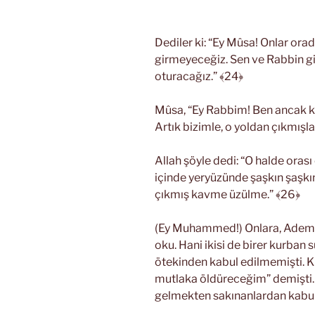
Dediler ki: “Ey Mûsa! Onlar ora
girmeyeceğiz. Sen ve Rabbin gi
oturacağız.” ﴾24﴿
Mûsa, “Ey Rabbim! Ben ancak k
Artık bizimle, o yoldan çıkmışlar
Allah şöyle dedi: “O halde orası 
içinde yeryüzünde şaşkın şaşkı
çıkmış kavme üzülme.” ﴾26﴿
(Ey Muhammed!) Onlara, Adem’i
oku. Hani ikisi de birer kurban 
ötekinden kabul edilmemişti. K
mutlaka öldüreceğim” demişti. 
gelmekten sakınanlardan kabul