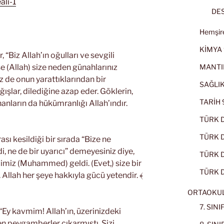
ali-1
DES
Hemşire
KİMYA 
r, “Biz Allah’ın oğulları ve sevgili
MANTI
yse (Allah) size neden günahlarınız
z de onun yarattıklarından bir
SAĞLIK
ağışlar, dilediğine azap eder. Göklerin,
TARİH 9
anların da hükümranlığı Allah’ındır.
TÜRK D
TÜRK Dİ
ası kesildiği bir sırada “Bize ne
, ne de bir uyarıcı” demeyesiniz diye,
TÜRK Dİ
lçimiz (Muhammed) geldi. (Evet,) size bir
TÜRK D
. Allah her şeye hakkıyla gücü yetendir. ﴾
ORTAOKU
7. SIN
Ey kavmim! Allah’ın, üzerinizdeki
den peygamberler çıkarmıştı. Sizi