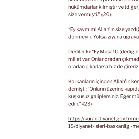
hükümdarlar kılmıştır ve (diğe
size vermişti.” ﴾20﴿
“Ey kavmim! Allah’ın size yazdığ
dönmeyin. Yoksa ziyana uğrayan
Dediler ki: “Ey Mûsâ! O (dediğin
millet var. Onlar oradan çıkmad
oradan çıkarlarsa biz de gireriz
Korkanların içinden Allah’ın ke
demişti: “Onların üzerine kapıdan
kuşkusuz galiplersiniz. Eğer mü
edin.” ﴾23﴿
https://kuran.diyanet.gov.tr/m
18/diyanet-isleri-baskanligi-me