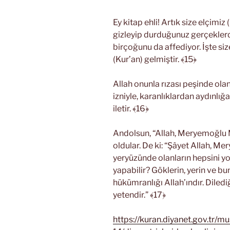
Ey kitap ehli! Artık size elçimi
gizleyip durduğunuz gerçeklerd
birçoğunu da affediyor. İşte siz
(Kur’an) gelmiştir. ﴾15﴿
Allah onunla rızası peşinde olanl
izniyle, karanlıklardan aydınlığ
iletir. ﴾16﴿
Andolsun, “Allah, Meryemoğlu Me
oldular. De ki: “Şâyet Allah, M
yeryüzünde olanların hepsini yo
yapabilir? Göklerin, yerin ve bu
hükümranlığı Allah’ındır. Diledi
yetendir.” ﴾17﴿
https://kuran.diyanet.gov.tr/m