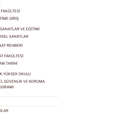
E
 FAKÜLTESİ
TİME GİRİŞ
SANATLAR VE EĞİTİMİ
RSEL SANATLAR
NAT REHBERİ
AT FAKÜLTESİ
AM TARİHİ
K YÜKSEK OKULU
EL GÜVENLİK VE KORUMA
OGRAMI
EOLAR