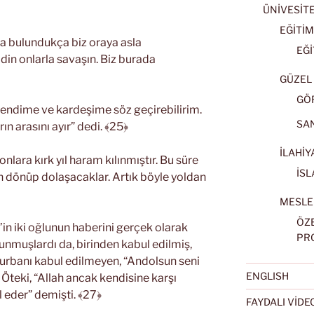
ÜNİVESİT
EĞİTİM
da bulundukça biz oraya asla
EĞİ
din onlarla savaşın. Biz burada
GÜZEL 
GÖ
endime ve kardeşime söz geçirebilirim.
SA
ın arasını ayır” dedi. ﴾25﴿
İLAHİY
onlara kırk yıl haram kılınmıştır. Bu süre
İSL
n dönüp dolaşacaklar. Artık böyle yoldan
MESLE
ÖZ
n iki oğlunun haberini gerçek olarak
PR
sunmuşlardı da, birinden kabul edilmiş,
urbanı kabul edilmeyen, “Andolsun seni
ENGLISH
Öteki, “Allah ancak kendisine karşı
 eder” demişti. ﴾27﴿
FAYDALI VİD