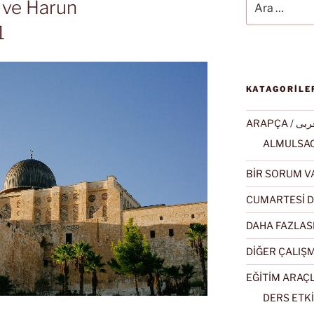
a ve Harun
1
KATAGORİLE
ARAPÇA / ى
BİR SORUM V
CUMARTESİ D
DAHA FAZLAS
DİĞER ÇALIŞ
EĞİTİM ARAÇ
DERS ETKİ