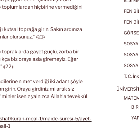
8. SIN
r) toplumlardan hiçbirine vermediğini
FEN BİL
FEN BİL
ı kutsal toprağa girin. Sakın ardınıza
GÖRSE
lar olursunuz.” ﴾21﴿
SOSYAL
) topraklarda gayet güçlü, zorba bir
SOSYAL
ıkça biz oraya asla giremeyiz. Eğer
SOSYAL
.” ﴾22﴿
T. C. İn
ndilerine nimet verdiği iki adam şöyle
 girin. Oraya girdiniz mi artık siz
ÜNİVERSİT
’minler iseniz yalnızca Allah’a tevekkül
MATEM
BİR
YA
ushaf/kuran-meal-1/maide-suresi-5/ayet-
ali-1