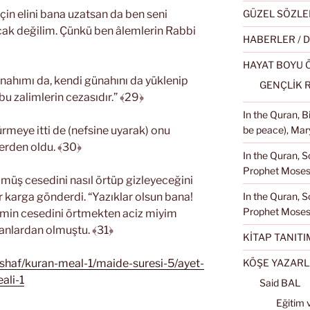
GÜZEL SÖZLE
in elini bana uzatsan da ben seni
cak değilim. Çünkü ben âlemlerin Rabbi
HABERLER / 
HAYAT BOYU
nahımı da, kendi günahını da yüklenip
GENÇLİK 
bu zalimlerin cezasıdır.” ﴾29﴿
In the Quran, 
be peace), Mary
rmeye itti de (nefsine uyarak) onu
erden oldu. ﴾30﴿
In the Quran, S
Prophet Moses 
lmüş cesedini nasıl örtüp gizleyeceğini
In the Quran, S
r karga gönderdi. “Yazıklar olsun bana!
Prophet Moses
imin cesedini örtmekten aciz miyim
yanlardan olmuştu. ﴾31﴿
KİTAP TANITI
KÖŞE YAZARL
ushaf/kuran-meal-1/maide-suresi-5/ayet-
ali-1
Said BAL
Eğitim 