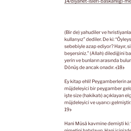
14/diyanet-isleri-baskanligi-me
(Bir de) yahudiler ve hıristiyanla
kullarıyız” dediler. De ki: “Öyle
sebebiyle azap ediyor? Hayır, si
beşersiniz.” (Allah) dilediğini b
yerin ve bunların arasında bulun
Dönüş de ancak onadır. ﴾18﴿
Ey kitap ehli! Peygamberlerin ar
müjdeleyici bir peygamber geldi
işte size (hakikatı) açıklayan e
müjdeleyici ve uyarıcı gelmiştir
19﴿
Hani Mûsâ kavmine demişti ki: “
nimetini hatırlayın. Hani içiniz