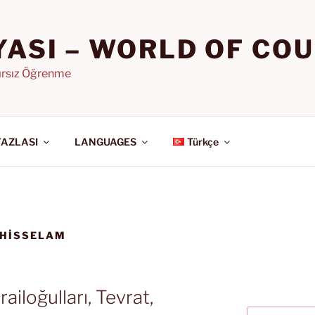
YASI – WORLD OF CO
nırsız Öğrenme
FAZLASI
LANGUAGES
Türkçe
YHISSELAM
ailoğulları, Tevrat,
Ara: