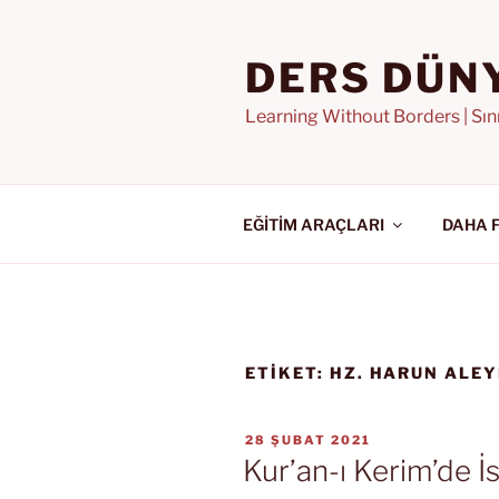
İçeriğe
geç
DERS DÜN
Learning Without Borders | Sı
EĞİTİM ARAÇLARI
DAHA 
ETIKET:
HZ. HARUN ALE
YAYIM
28 ŞUBAT 2021
TARIHI
Kur’an-ı Kerim’de İsr