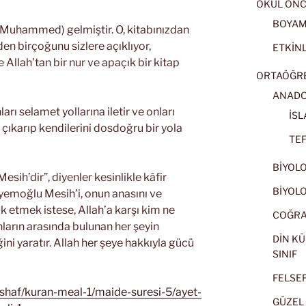
OKUL ÖNC
BOYA
z (Muhammed) gelmiştir. O, kitabınızdan
en birçoğunu sizlere açıklıyor,
ETKİNL
e Allah’tan bir nur ve apaçık bir kitap
ORTAÖĞRET
ANADOL
arı selamet yollarına iletir ve onları
İSL
a çıkarıp kendilerini dosdoğru bir yola
TEF
BİYOLOJ
sih’dir”, diyenler kesinlikle kâfir
BİYOLOJ
eryemoğlu Mesih’i, onun anasını ve
k etmek istese, Allah’a karşı kim ne
COĞRAF
nların arasında bulunan her şeyin
DİN KÜ
ğini yaratır. Allah her şeye hakkıyla gücü
SINIF
FELSEFE
ushaf/kuran-meal-1/maide-suresi-5/ayet-
GÜZEL 