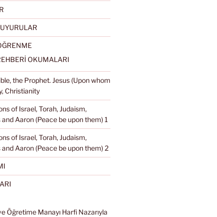
R
DUYURULAR
 ÖĞRENME
REHBERİ OKUMALARI
Bible, the Prophet. Jesus (Upon whom
, Christianity
ons of Israel, Torah, Judaism,
and Aaron (Peace be upon them) 1
ons of Israel, Torah, Judaism,
 and Aaron (Peace be upon them) 2
MI
ARI
ve Öğretime Manayı Harfi Nazarıyla