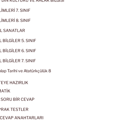
IF DİN KÜLTÜRÜ VE AHLAK BİLGİSİ
İMLERİ 7. SINIF
İMLERİ 8. SINIF
L SANATLAR
 BİLGİLER 5. SINIF
 BİLGİLER 6. SINIF
 BİLGİLER 7. SINIF
kılap Tarihi ve Atatürkçülük 8
EYE HAZIRLIK
ATİK
 SORU BİR CEVAP
PRAK TESTLER
CEVAP ANAHTARLARI