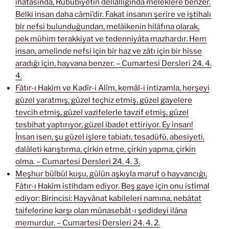
ihatasında, Rububiyetin dellâllığında meleklere benzer.
Belki insan daha câmi’dir. Fakat insanın şerîre ve iştihalı
bir nefsi bulunduğundan, melâikenin hilâfına olarak,
pek mühim terakkiyat ve tedenniyâta mazhardır. Hem
insan, amelinde nefsi için bir haz ve zâtı için bir hisse
aradığı için, hayvana benzer. – Cumartesi Dersleri 24. 4.
4.
Fâtır-ı Hakîm ve Kadîr-i Alîm, kemâl-i intizamla, herşeyi
güzel yaratmış, güzel teçhiz etmiş, güzel gayelere
tevcih etmiş, güzel vazifelerle tavzif etmiş, güzel
tesbihat yaptırıyor, güzel ibadet ettiriyor. Ey insan!
İnsan isen, şu güzel işlere tabiatı, tesadüfü, abesiyeti,
dalâleti karıştırma, çirkin etme, çirkin yapma, çirkin
olma. – Cumartesi Dersleri 24. 4. 3.
Meşhur bülbül kuşu, gülün aşkıyla maruf o hayvancığı,
Fâtır-ı Hakîm istihdam ediyor. Beş gaye için onu istimal
ediyor: Birincisi: Hayvânat kabileleri namına, nebâtat
taifelerine karşı olan münasebât-ı şedideyi ilâna
memurdur. – Cumartesi Dersleri 24. 4. 2.