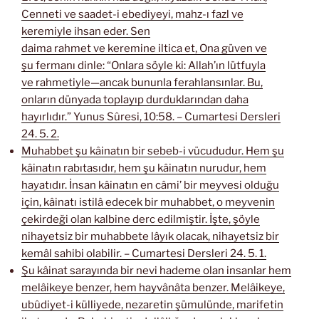
Cenneti ve saadet-i ebediyeyi, mahz-ı fazl ve
keremiyle ihsan eder. Sen
daima rahmet ve keremine iltica et, Ona güven ve
şu fermanı dinle: “Onlara söyle ki: Allah’ın lütfuyla
ve rahmetiyle—ancak bununla ferahlansınlar. Bu,
onların dünyada toplayıp durduklarından daha
hayırlıdır.” Yunus Sûresi, 10:58. – Cumartesi Dersleri
24. 5. 2.
Muhabbet şu kâinatın bir sebeb-i vücududur. Hem şu
kâinatın rabıtasıdır, hem şu kâinatın nurudur, hem
hayatıdır. İnsan kâinatın en câmi’ bir meyvesi olduğu
için, kâinatı istilâ edecek bir muhabbet, o meyvenin
çekirdeği olan kalbine derc edilmiştir. İşte, şöyle
nihayetsiz bir muhabbete lâyık olacak, nihayetsiz bir
kemâl sahibi olabilir. – Cumartesi Dersleri 24. 5. 1.
Şu kâinat sarayında bir nevi hademe olan insanlar hem
melâikeye benzer, hem hayvânâta benzer. Melâikeye,
ubûdiyet-i külliyede, nezaretin şümulünde, marifetin