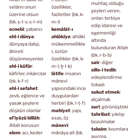
muhtaç olduğu
selâmı onun
özellikler,
şeyleri veren,
üzerine olsun
faziletler (bk. k-
onları terbiye
(bk. ṣ-l-v; s-l-m)
m-l)
edip idaresi ve
ecnebi
: yabancı
kemâlât-ı
egemenliği
ehl-i dünya
:
ahlâkiye
: ahlâkî
altında
dünyaya dalıp,
mükemmellikle
bulunduran Allah
âhireti
r, üstün
(bk. r-b-b)
düşünmeyenler
özellikler (bk. k-
sair
: diğer
ehl-i küfür
:
m-l; ḫ-l-ḳ)
sille-i tedib
:
kâfirler, inkârcılar
lâtife
: insanın
edeplendirme
(bk. k-f-r)
mânevî
tokadı
ehl-i sefahet
:
yapısındaki ince
sukut etmek
:
zevk, eğlence ve
duygulardan
alçalmak
yasak şeylere
herbiri (bk. l-ṭ-f)
surî
: görünüşteki
düşkün olanlar
mahiyet
: yapı,
tahribat
: yıkılıp
el’iyâzü billâh
:
esas, öz
bozulmalar
Allah korusun
mânevi
:
taksim
: kısımlara
elem
: acı, keder
mânâya ait (bk.
ayırma,