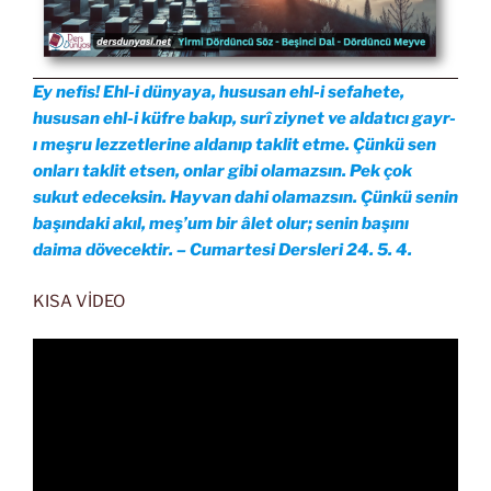
Ey nefis! Ehl-i dünyaya, hususan ehl-i sefahete,
hususan ehl-i küfre bakıp, surî ziynet ve aldatıcı gayr-
ı meşru lezzetlerine aldanıp taklit etme. Çünkü sen
onları taklit etsen, onlar gibi olamazsın. Pek çok
sukut edeceksin. Hayvan dahi olamazsın. Çünkü senin
başındaki akıl, meş’um bir âlet olur; senin başını
daima dövecektir. – Cumartesi Dersleri 24. 5. 4.
KISA VİDEO