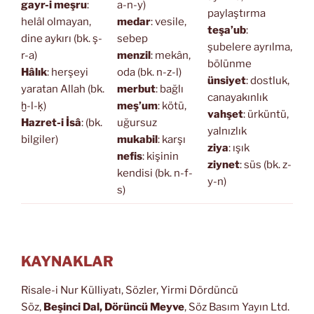
gayr-i meşru
:
a-n-y)
paylaştırma
helâl olmayan,
medar
: vesile,
teşa’ub
:
dine aykırı (bk. ş-
sebep
şubelere ayrılma,
r-a)
menzil
: mekân,
bölünme
Hâlık
: herşeyi
oda (bk. n-z-l)
ünsiyet
: dostluk,
yaratan Allah (bk.
merbut
: bağlı
canayakınlık
ḫ-l-ḳ)
meş’um
: kötü,
vahşet
: ürküntü,
Hazret-i İsâ
: (bk.
uğursuz
yalnızlık
bilgiler)
mukabil
: karşı
ziya
: ışık
nefis
: kişinin
ziynet
: süs (bk. z-
kendisi (bk. n-f-
y-n)
s)
KAYNAKLAR
Risale-i Nur Külliyatı, Sözler, Yirmi Dördüncü
Söz,
Beşinci Dal, Dörüncü Meyve
, Söz Basım Yayın Ltd.