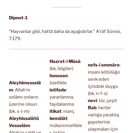
Dipnot-1
“Hayvanlar gibi, hattâ daha da aşağıdırlar.” A’râf Sûresi,
7:179.
Hazret-i Mûsâ
:
nefs-i emmâre
:
(bk. bilgiler)
insanı kötülüğe
hususan
:
sevk eden
Aleyhimesselâ
özellikle
içindeki duygu
m
: Allah’ın
istifade
:
(bk. n-f-s)
selâmı onların
yararlanma,
nevi
: tür, çeşit
üzerine olsun
faydalanma
Rab
: herbir
(bk. s-l-m)
itikat
: inanç
varlığa yaratılış
Aleyhissalâtü
kemâlât
:
gayelerine
Vesselâm
:
mükemmellikle
ulaşmaları için
Allah’ın salât ve
r, üstün