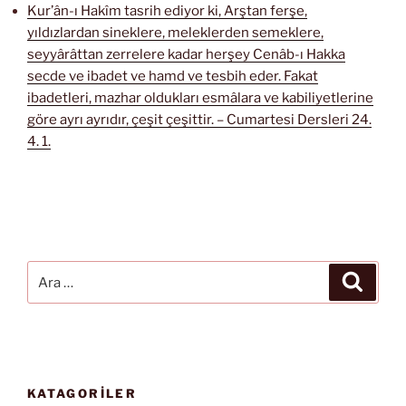
Kur’ân-ı Hakîm tasrih ediyor ki, Arştan ferşe,
yıldızlardan sineklere, meleklerden semeklere,
seyyârâttan zerrelere kadar herşey Cenâb-ı Hakka
secde ve ibadet ve hamd ve tesbih eder. Fakat
ibadetleri, mazhar oldukları esmâlara ve kabiliyetlerine
göre ayrı ayrıdır, çeşit çeşittir. – Cumartesi Dersleri 24.
4. 1.
Ara:
Ara
KATAGORİLER