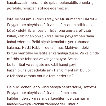
kapatsa, sair menzillerde ışıklar bulunabilir, onunla işini
görebilir; hırsızlar istifade edemezler.
İşte, ey nefsim! Birinci saray, bir Müslümandır. Hazret-i
Peygamber aleyhissalâtü vesselâm, onun kalbinde o
büyük elektrik lâmbasıdır. Eğer onu unutsa, el’iyâzü
billâh, kalbinden onu çıkarsa, hiçbir peygamberi daha
kabul edemez. Belki hiçbir kemâlâtın yeri ruhunda
kalamaz. Hattâ Rabbini de tanımaz. Mahiyetindeki
bütün menziller ve lâtifeler karanlığa düşer. Ve kalbinde
müthiş bir tahribat ve vahşet oluyor. Acaba
bu tahribat ve vahşete mukabil hangi şeyi
kazanıp ünsiyet edebilirsin? Hangi menfaati bulup,
o tahribat zararını onunla tamir edersin?
Halbuki, ecnebiler o ikinci saraya benzerler ki, Hazret-i
Peygamber aleyhissalâtü vesselâmın nurunu
kalblerinden çıkarsalar da, kendilerince bazı nurlar
kalabilir—veya kalabilir zannederler. Onların