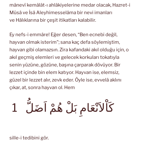
mânevî kemâlât-ı ahlâkiyelerine medar olacak, Hazret-i
Mûsâ ve İsâ Aleyhimesselâma bir nevi imanları
ve Hâlıklarına bir çeşit itikatları kalabilir.
Ey nefs-i emmâre! Eğer desen, “Ben ecnebi değil,
hayvan olmak isterim”; sana kaç defa söylemiştim,
hayvan gibi olamazsın. Zira kafandaki akıl olduğu için, o
akıl geçmiş elemleri ve gelecek korkuları tokatıyla
senin yüzüne, gözüne, başına çarparak dövüyor. Bir
lezzet içinde bin elem katıyor. Hayvan ise, elemsiz,
güzel bir lezzet alır, zevk eder. Öyle ise, evvelâ aklını
çıkar, at, sonra hayvan ol. Hem
كَاْلاَنْعَامِ بَلْ هُمْ اَضَلُّ
1
sille-i tedibini gör.