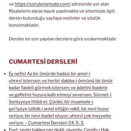
ve
https://sorularlarisale.com/
adresinde yer alan
Risalelerin ekran kaydı yapılmakta ve sitemizde ilgili
dersin bulunduğu sayfaya metinler ve sözlük
konulmaktadır.
Dersler en son yapılan derslere göre sıralanmaktadır.
CUMARTESİ DERSLERİ
Ey nefis! Az bir ömürde hadsiz bir amel-i
uhrevî istersen; ve herbir dakika-i ömrünü bir ömür
kadar faideli görmek istersen; ve âdetini ibadete
ve gafletini huzura kalb etmeyi seversen, Sünnet-i
Seniyyeye ittibâ et. Çünkü, bir muamele-i
şer’iyeye tatbik-i amel ettiğin vakit, bir nevi huzur
veriyor, bir nevi ibadet oluyor, uhrevî çok meyveler
veriyor. – Cumartesi Dersleri 24. 5. 3.
Evet, senin hakkın naz değil, niyazdır. Cenâb-ı Hak,