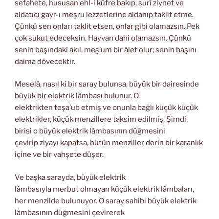
sefahete, hususan ehl-i küfre bakıp, surî ziynet ve
aldatıcı gayr-ı meşru lezzetlerine aldanıp taklit etme.
Çünkü sen onları taklit etsen, onlar gibi olamazsın. Pek
çok sukut edeceksin. Hayvan dahi olamazsın. Çünkü
senin başındaki akıl, meş’um bir âlet olur; senin başını
daima dövecektir.
Meselâ, nasıl ki bir saray bulunsa, büyük bir dairesinde
büyük bir elektrik lâmbası bulunur. O
elektrikten teşa’ub etmiş ve onunla bağlı küçük küçük
elektrikler, küçük menzillere taksim edilmiş. Şimdi,
birisi o büyük elektrik lâmbasının düğmesini
çevirip ziyayı kapatsa, bütün menziller derin bir karanlık
içine ve bir vahşete düşer.
Ve başka sarayda, büyük elektrik
lâmbasıyla merbut olmayan küçük elektrik lâmbaları,
her menzilde bulunuyor. O saray sahibi büyük elektrik
lâmbasının düğmesini çevirerek