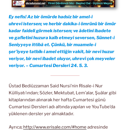
Ey nefis! Az bir ömürde hadsiz bir amel-i
uhrevî istersen; ve herbir dakika-i ömrünü bir ömür
kadar faideli görmek istersen; ve âdetini ibadete
ve gafletini huzura kalb etmeyi seversen, Sünnet-i
Seniyyeye ittibâ et. Çünkü, bir muamele-i
şer’iyeye tatbik-i amel ettiğin vakit, bir nevi huzur
veriyor, bir nevi ibadet oluyor, uhrevî çok meyveler
veriyor. – Cumartesi Dersleri 24. 5. 3.
Üstad Bediüzzaman Said Nursi’nin Risale-i Nur
Külliyatı’ından; Sözler, Mektubat, Lem’alar, Şuâlar gibi
kitaplarından alınarak her hafta Cumartesi günü
Cumartesi Dersleri adı altında yapılan ve YouTube’da
yüklenen dersler yer almaktadır.
Ayrıca;
http://www.erisale.com/#home
adresinde