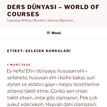
İçeriğe
DERS DÜNYASI – WORLD OF
geç
COURSES
Learning Without Borders | Sınırsız Öğrenme
Menü
ETIKET:
GELECEK KORKULARI
YAYIM
1 MART 2025
TARIHI
Ey nefis! Ehl-i dünyaya, hususan ehl-i
sefahete, hususan ehl-i küfre bakıp, surî
ziynet ve aldatıcı gayr-ı meşru lezzetlerine
aldanıp taklit etme. Çünkü sen onları
taklit etsen, onlar gibi olamazsın. Pek çok
sukut edeceksin. Hayvan dahi olamazsın.