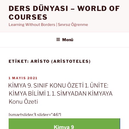
İçeriğe
DERS DÜNYASI – WORLD OF
geç
COURSES
Learning Without Borders | Sınırsız Öğrenme
Menü
ETIKET:
ARISTO (ARISTOTELES)
YAYIM
1 MAYIS 2021
TARIHI
KİMYA 9. SINIF KONU ÖZETİ 1. ÜNİTE:
KİMYA BİLİMİ 1. 1. SİMYADAN KİMYAYA
Konu Özeti
[smartslider3 slider=”46″]