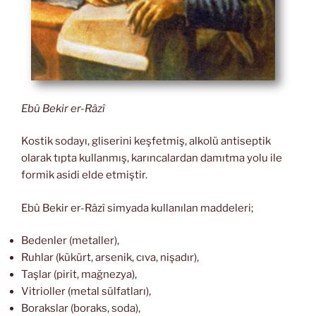
Ebû Bekir er-Râzî
Kostik sodayı, gliserini keşfetmiş, alkolü antiseptik
olarak tıpta kullanmış, karıncalardan damıtma yolu ile
formik asidi elde etmiştir.
Ebû Bekir er-Râzî simyada kullanılan maddeleri;
Bedenler (metaller),
Ruhlar (kükürt, arsenik, cıva, nişadır),
Taşlar (pirit, mağnezya),
Vitrioller (metal sülfatları),
Borakslar (boraks, soda),