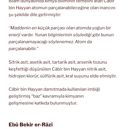
İslam dünyasında kimya biliminin temelini atan Câbir
bin Hayyan atomun parçalanabileceğine olan inancını
şu şekilde dile getirmiştir:
‘
‘Maddenin en küçük parçası olan atomda yoğun bir
enerji vardır. Yunan bilginlerinin söylediği gibi bunun
parçalanamayacağı söylenemez. Atom da
parçalanabilir.’’
Sitrik asit, asetik asit, tartarik asit, arsenik tozunu
keşfettiği düşünülen Câbir bin Hayyan nitrik asit,
hidrojen klorür, sülfürik asit, kral suyunu elde etmiştir.
Câbir bin Hayyan damıtmada kullanılan imbiği
geliştirmiş “baz” kavramıyla kimyanın
gelişmesine katkıda bulunmuştur.
Ebû Bekir er-Râzî