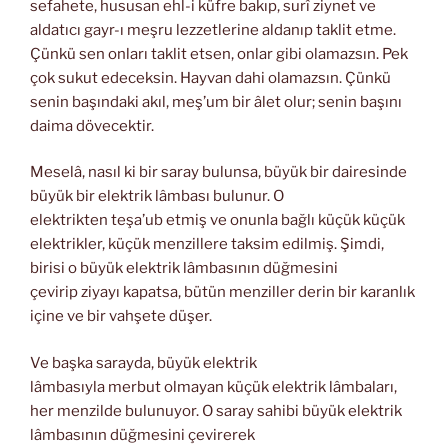
sefahete, hususan ehl-i küfre bakıp, surî ziynet ve
aldatıcı gayr-ı meşru lezzetlerine aldanıp taklit etme.
Çünkü sen onları taklit etsen, onlar gibi olamazsın. Pek
çok sukut edeceksin. Hayvan dahi olamazsın. Çünkü
senin başındaki akıl, meş’um bir âlet olur; senin başını
daima dövecektir.
Meselâ, nasıl ki bir saray bulunsa, büyük bir dairesinde
büyük bir elektrik lâmbası bulunur. O
elektrikten teşa’ub etmiş ve onunla bağlı küçük küçük
elektrikler, küçük menzillere taksim edilmiş. Şimdi,
birisi o büyük elektrik lâmbasının düğmesini
çevirip ziyayı kapatsa, bütün menziller derin bir karanlık
içine ve bir vahşete düşer.
Ve başka sarayda, büyük elektrik
lâmbasıyla merbut olmayan küçük elektrik lâmbaları,
her menzilde bulunuyor. O saray sahibi büyük elektrik
lâmbasının düğmesini çevirerek