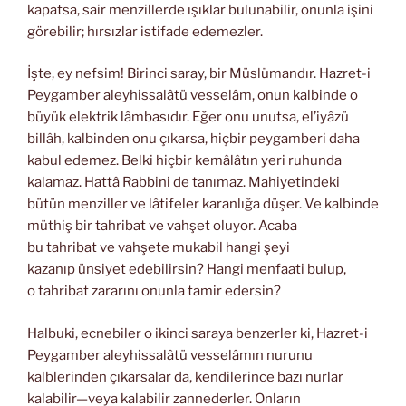
kapatsa, sair menzillerde ışıklar bulunabilir, onunla işini
görebilir; hırsızlar istifade edemezler.
İşte, ey nefsim! Birinci saray, bir Müslümandır. Hazret-i
Peygamber aleyhissalâtü vesselâm, onun kalbinde o
büyük elektrik lâmbasıdır. Eğer onu unutsa, el’iyâzü
billâh, kalbinden onu çıkarsa, hiçbir peygamberi daha
kabul edemez. Belki hiçbir kemâlâtın yeri ruhunda
kalamaz. Hattâ Rabbini de tanımaz. Mahiyetindeki
bütün menziller ve lâtifeler karanlığa düşer. Ve kalbinde
müthiş bir tahribat ve vahşet oluyor. Acaba
bu tahribat ve vahşete mukabil hangi şeyi
kazanıp ünsiyet edebilirsin? Hangi menfaati bulup,
o tahribat zararını onunla tamir edersin?
Halbuki, ecnebiler o ikinci saraya benzerler ki, Hazret-i
Peygamber aleyhissalâtü vesselâmın nurunu
kalblerinden çıkarsalar da, kendilerince bazı nurlar
kalabilir—veya kalabilir zannederler. Onların