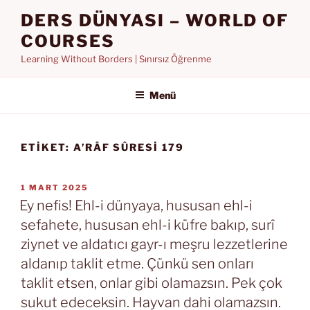
İçeriğe
DERS DÜNYASI – WORLD OF
geç
COURSES
Learning Without Borders | Sınırsız Öğrenme
Menü
ETIKET:
A’RÂF SÛRESI 179
YAYIM
1 MART 2025
TARIHI
Ey nefis! Ehl-i dünyaya, hususan ehl-i
sefahete, hususan ehl-i küfre bakıp, surî
ziynet ve aldatıcı gayr-ı meşru lezzetlerine
aldanıp taklit etme. Çünkü sen onları
taklit etsen, onlar gibi olamazsın. Pek çok
sukut edeceksin. Hayvan dahi olamazsın.