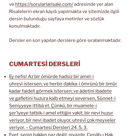
ve
https://sorularlarisale.com/
adresinde yer alan
Risalelerin ekran kaydı yapılmakta ve sitemizde ilgili
dersin bulunduğu sayfaya metinler ve sözlük
konulmaktadır.
Dersler en son yapılan derslere göre sıralanmaktadır.
CUMARTESİ DERSLERİ
Ey nefis! Az bir ömürde hadsiz bir amel-i
uhrevî istersen; ve herbir dakika-i ömrünü bir ömür
kadar faideli görmek istersen; ve âdetini ibadete
ve gafletini huzura kalb etmeyi seversen, Sünnet-i
Seniyyeye ittibâ et. Çünkü, bir muamele-i
şer’iyeye tatbik-i amel ettiğin vakit, bir nevi huzur
veriyor, bir nevi ibadet oluyor, uhrevî çok meyveler
veriyor. – Cumartesi Dersleri 24. 5. 3.
Evet, senin hakkın naz değil, niyazdır. Cenâb-ı Hak,