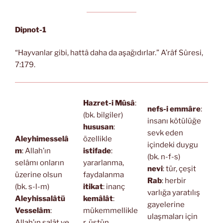
Dipnot-1
“Hayvanlar gibi, hattâ daha da aşağıdırlar.” A’râf Sûresi,
7:179.
Hazret-i Mûsâ
:
nefs-i emmâre
:
(bk. bilgiler)
insanı kötülüğe
hususan
:
sevk eden
Aleyhimesselâ
özellikle
içindeki duygu
m
: Allah’ın
istifade
:
(bk. n-f-s)
selâmı onların
yararlanma,
nevi
: tür, çeşit
üzerine olsun
faydalanma
Rab
: herbir
(bk. s-l-m)
itikat
: inanç
varlığa yaratılış
Aleyhissalâtü
kemâlât
:
gayelerine
Vesselâm
:
mükemmellikle
ulaşmaları için
Allah’ın salât ve
r, üstün