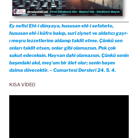
Ey nefis! Ehl-i dünyaya, hususan ehl-i sefahete,
hususan ehl-i küfre bakıp, surî ziynet ve aldatıcı gayr-
ı meşru lezzetlerine aldanıp taklit etme. Çünkü sen
onları taklit etsen, onlar gibi olamazsın. Pek çok
sukut edeceksin. Hayvan dahi olamazsın. Çünkü senin
başındaki akıl, meş’um bir âlet olur; senin başını
daima dövecektir. – Cumartesi Dersleri 24. 5. 4.
KISA VİDEO