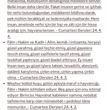
ihatasında, Rububiyetin dellâllığında meleklere benzer.
Belki insan daha câmi’dir. Fakat insanın şerîre ve iştihalı
bir nefsi bulunduğundan, melâikenin hilâfına olarak,
pek mühim terakkiyat ve tedenniyâta mazhardır. Hem
insan, amelinde nefsi için bir haz ve zâtı için bir hisse
aradığı için, hayvana benzer. – Cumartesi Dersleri 24. 4.
4.
Fâtır-ı Hakîm ve Kadîr-i Alîm, kemâl-i intizamla, herşeyi
güzel yaratmış, güzel teçhiz etmiş, güzel gayelere
tevcih etmiş, güzel vazifelerle tavzif etmiş, güzel
tesbihat yaptırıyor, güzel ibadet ettiriyor. Ey insan!
İnsan isen, şu güzel işlere tabiatı, tesadüfü, abesiyeti,
dalâleti karıştırma, çirkin etme, çirkin yapma, çirkin
olma. – Cumartesi Dersleri 24. 4. 3.
Meşhur bülbül kuşu, gülün aşkıyla maruf o hayvancığı,
Fâtır-ı Hakîm istihdam ediyor. Beş gaye için onu istimal
ediyor: Birincisi: Hayvânat kabileleri namına, nebâtat
taifelerine karşı olan münasebât-ı şedideyi ilâna
memurdur. – Cumartesi Dersleri 24. 4. 2.