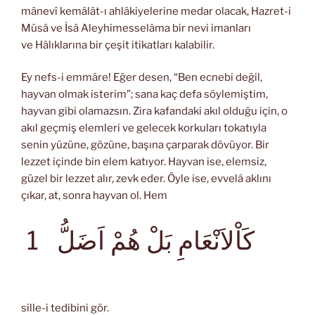
mânevî kemâlât-ı ahlâkiyelerine medar olacak, Hazret-i
Mûsâ ve İsâ Aleyhimesselâma bir nevi imanları
ve Hâlıklarına bir çeşit itikatları kalabilir.
Ey nefs-i emmâre! Eğer desen, “Ben ecnebi değil,
hayvan olmak isterim”; sana kaç defa söylemiştim,
hayvan gibi olamazsın. Zira kafandaki akıl olduğu için, o
akıl geçmiş elemleri ve gelecek korkuları tokatıyla
senin yüzüne, gözüne, başına çarparak dövüyor. Bir
lezzet içinde bin elem katıyor. Hayvan ise, elemsiz,
güzel bir lezzet alır, zevk eder. Öyle ise, evvelâ aklını
çıkar, at, sonra hayvan ol. Hem
كَاْلاَنْعَامِ بَلْ هُمْ اَضَلُّ
1
sille-i tedibini gör.