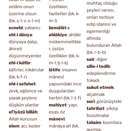
muhtaç olduğu
selâmı onun
özellikler,
şeyleri veren,
üzerine olsun
faziletler (bk. k-
onları terbiye
(bk. ṣ-l-v; s-l-m)
m-l)
edip idaresi ve
ecnebi
: yabancı
kemâlât-ı
egemenliği
ehl-i dünya
:
ahlâkiye
: ahlâkî
altında
dünyaya dalıp,
mükemmellikle
bulunduran Allah
âhireti
r, üstün
(bk. r-b-b)
düşünmeyenler
özellikler (bk. k-
sair
: diğer
ehl-i küfür
:
m-l; ḫ-l-ḳ)
sille-i tedib
:
kâfirler, inkârcılar
lâtife
: insanın
edeplendirme
(bk. k-f-r)
mânevî
tokadı
ehl-i sefahet
:
yapısındaki ince
sukut etmek
:
zevk, eğlence ve
duygulardan
alçalmak
yasak şeylere
herbiri (bk. l-ṭ-f)
surî
: görünüşteki
düşkün olanlar
mahiyet
: yapı,
tahribat
: yıkılıp
el’iyâzü billâh
:
esas, öz
bozulmalar
Allah korusun
mânevi
:
taksim
: kısımlara
elem
: acı, keder
mânâya ait (bk.
ayırma,