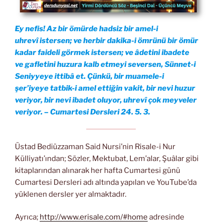
Ey nefis! Az bir ömürde hadsiz bir amel-i
uhrevî istersen; ve herbir dakika-i ömrünü bir ömür
kadar faideli görmek istersen; ve âdetini ibadete
ve gafletini huzura kalb etmeyi seversen, Sünnet-i
Seniyyeye ittibâ et. Çünkü, bir muamele-i
şer’iyeye tatbik-i amel ettiğin vakit, bir nevi huzur
veriyor, bir nevi ibadet oluyor, uhrevî çok meyveler
veriyor. – Cumartesi Dersleri 24. 5. 3.
Üstad Bediüzzaman Said Nursi’nin Risale-i Nur
Külliyatı’ından; Sözler, Mektubat, Lem’alar, Şuâlar gibi
kitaplarından alınarak her hafta Cumartesi günü
Cumartesi Dersleri adı altında yapılan ve YouTube’da
yüklenen dersler yer almaktadır.
Ayrıca;
http://www.erisale.com/#home
adresinde