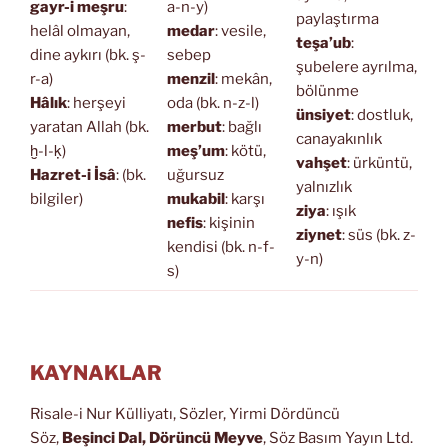
gayr-i meşru
:
a-n-y)
paylaştırma
helâl olmayan,
medar
: vesile,
teşa’ub
:
dine aykırı (bk. ş-
sebep
şubelere ayrılma,
r-a)
menzil
: mekân,
bölünme
Hâlık
: herşeyi
oda (bk. n-z-l)
ünsiyet
: dostluk,
yaratan Allah (bk.
merbut
: bağlı
canayakınlık
ḫ-l-ḳ)
meş’um
: kötü,
vahşet
: ürküntü,
Hazret-i İsâ
: (bk.
uğursuz
yalnızlık
bilgiler)
mukabil
: karşı
ziya
: ışık
nefis
: kişinin
ziynet
: süs (bk. z-
kendisi (bk. n-f-
y-n)
s)
KAYNAKLAR
Risale-i Nur Külliyatı, Sözler, Yirmi Dördüncü
Söz,
Beşinci Dal, Dörüncü Meyve
, Söz Basım Yayın Ltd.