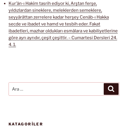
Kur’ân-ı Hakîm tasrih ediyor ki, Arştan ferşe,
yıldızlardan sineklere, meleklerden semeklere,
seyyârâttan zerrelere kadar herşey Cenâb-ı Hakka
secde ve ibadet ve hamd ve tesbih eder. Fakat
ibadetleri, mazhar oldukları esmâlara ve kabiliyetlerine
göre ayrı ayrıdır, çeşit çeşittir. – Cumartesi Dersleri 24.
4. 1.
Ara:
Ara
KATAGORİLER