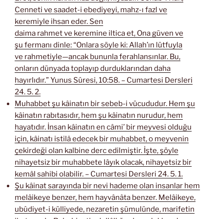
Cenneti ve saadet-i ebediyeyi, mahz-ı fazl ve
keremiyle ihsan eder. Sen
daima rahmet ve keremine iltica et, Ona güven ve
şu fermanı dinle: “Onlara söyle ki: Allah’ın lütfuyla
ve rahmetiyle—ancak bununla ferahlansınlar. Bu,
onların dünyada toplayıp durduklarından daha
hayırlıdır.” Yunus Sûresi, 10:58. – Cumartesi Dersleri
24. 5. 2.
Muhabbet şu kâinatın bir sebeb-i vücududur. Hem şu
kâinatın rabıtasıdır, hem şu kâinatın nurudur, hem
hayatıdır. İnsan kâinatın en câmi’ bir meyvesi olduğu
için, kâinatı istilâ edecek bir muhabbet, o meyvenin
çekirdeği olan kalbine derc edilmiştir. İşte, şöyle
nihayetsiz bir muhabbete lâyık olacak, nihayetsiz bir
kemâl sahibi olabilir. – Cumartesi Dersleri 24. 5. 1.
Şu kâinat sarayında bir nevi hademe olan insanlar hem
melâikeye benzer, hem hayvânâta benzer. Melâikeye,
ubûdiyet-i külliyede, nezaretin şümulünde, marifetin