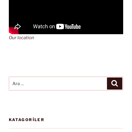
Our location
Ara:
Ara
KATAGORİLER