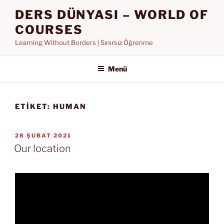
İçeriğe
DERS DÜNYASI – WORLD OF
geç
COURSES
Learning Without Borders | Sınırsız Öğrenme
Menü
ETIKET:
HUMAN
YAYIM
28 ŞUBAT 2021
TARIHI
Our location