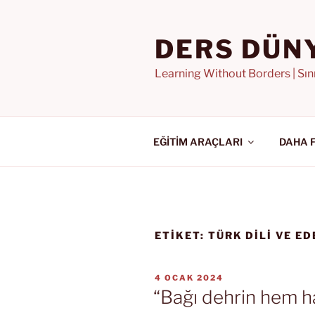
İçeriğe
geç
DERS DÜN
Learning Without Borders | Sı
EĞİTİM ARAÇLARI
DAHA 
ETIKET:
TÜRK DİLİ VE ED
YAYIM
4 OCAK 2024
TARIHI
“Bağı dehrin hem h