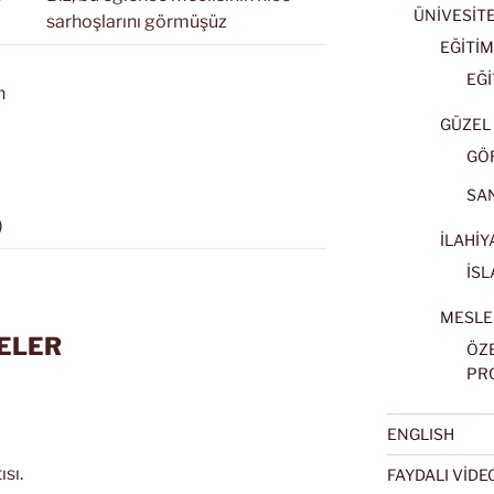
ÜNİVESİT
sarhoşlarını görmüşüz
EĞİTİM
EĞİ
n
GÜZEL 
GÖ
SA
)
İLAHİY
İSL
MESLE
ELER
ÖZ
PR
ENGLISH
ısı.
FAYDALI VİD