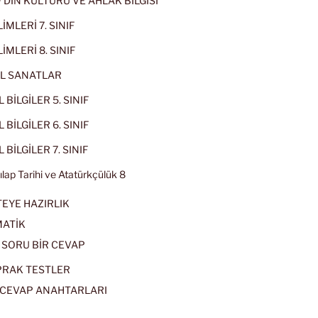
IF DİN KÜLTÜRÜ VE AHLAK BİLGİSİ
İMLERİ 7. SINIF
İMLERİ 8. SINIF
L SANATLAR
 BİLGİLER 5. SINIF
 BİLGİLER 6. SINIF
 BİLGİLER 7. SINIF
kılap Tarihi ve Atatürkçülük 8
EYE HAZIRLIK
ATİK
 SORU BİR CEVAP
PRAK TESTLER
CEVAP ANAHTARLARI