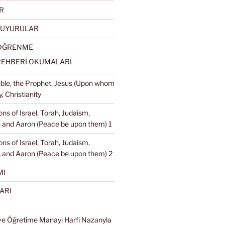
R
DUYURULAR
 ÖĞRENME
REHBERİ OKUMALARI
Bible, the Prophet. Jesus (Upon whom
, Christianity
ons of Israel, Torah, Judaism,
and Aaron (Peace be upon them) 1
ons of Israel, Torah, Judaism,
 and Aaron (Peace be upon them) 2
MI
ARI
ve Öğretime Manayı Harfi Nazarıyla