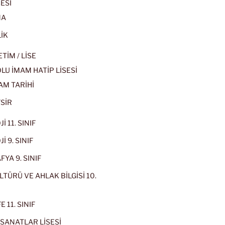
ESİ
MA
İK
İM / LİSE
U İMAM HATİP LİSESİ
AM TARİHİ
SİR
İ 11. SINIF
İ 9. SINIF
YA 9. SINIF
LTÜRÜ VE AHLAK BİLGİSİ 10.
 11. SINIF
SANATLAR LİSESİ