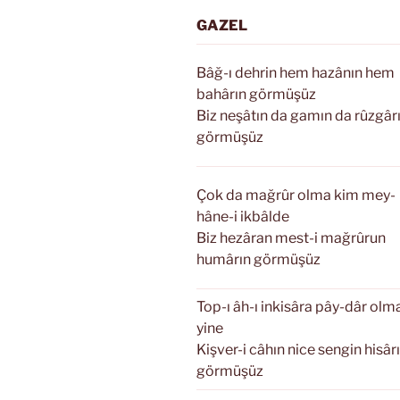
GAZEL
Bâğ-ı dehrin hem hazânın hem
bahârın görmüşüz
Biz neşâtın da gamın da rûzgâr
görmüşüz
Çok da mağrûr olma kim mey-
hâne-i ikbâlde
Biz hezâran mest-i mağrûrun
humârın görmüşüz
Top-ı âh-ı inkisâra pây-dâr olm
yine
Kişver-i câhın nice sengin hisâr
görmüşüz