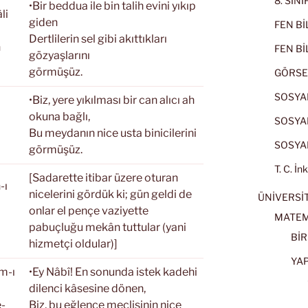
8. SIN
•Bir beddua ile bin talih evini yıkıp
li
giden
FEN BİL
Dertlilerin sel gibi akıttıkları
n
FEN BİL
gözyaşlarını
görmüşüz.
GÖRSE
SOSYAL
•Biz, yere yıkılması bir can alıcı ah
okuna bağlı,
SOSYAL
Bu meydanın nice usta binicilerini
SOSYAL
görmüşüz.
T. C. İn
[Sadarette itibar üzere oturan
-ı
nicelerini gördük ki; gün geldi de
ÜNİVERSİT
onlar el pençe vaziyette
MATEM
pabuçluğu mekân tuttular (yani
BİR
hizmetçi oldular)]
YA
m-ı
•Ey Nâbî! En sonunda istek kadehi
dilenci kâsesine dönen,
e-
Biz, bu eğlence meclisinin nice