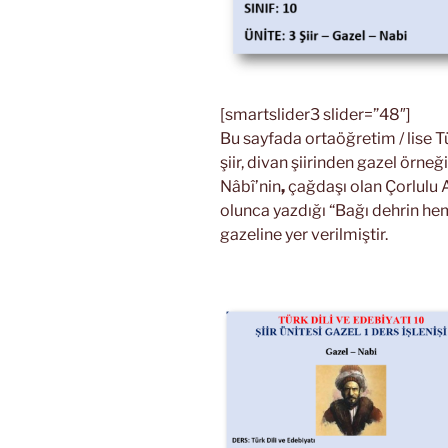
[smartslider3 slider=”48″]
Bu sayfada ortaöğretim / lise Tür
şiir, divan şiirinden gazel örneğ
Nâbî’nin
,
çağdaşı olan Çorlulu Al
olunca yazdığı “Bağı dehrin h
gazeline yer verilmiştir.