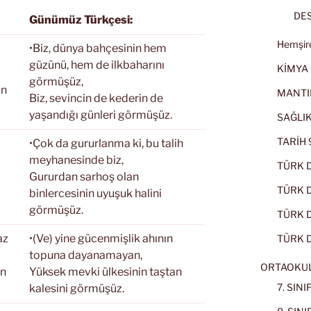
DES
Günümüz Türkçesi:
Hemşire
•Biz, dünya bahçesinin hem
güzünü, hem de ilkbaharını
KİMYA 
görmüşüz,
ın
MANTI
Biz, sevincin de kederin de
yaşandığı günleri görmüşüz.
SAĞLIK
TARİH 9
•Çok da gururlanma ki, bu talih
meyhanesinde biz,
TÜRK D
Gururdan sarhoş olan
TÜRK Dİ
binlercesinin uyuşuk halini
görmüşüz.
TÜRK Dİ
az
•(Ve) yine gücenmişlik ahının
TÜRK D
topuna dayanamayan,
ORTAOKU
ın
Yüksek mevki ülkesinin taştan
7. SIN
kalesini görmüşüz.