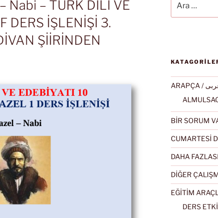
 – Nabi – TÜRK DİLİ VE
F DERS İŞLENİŞİ 3.
. DİVAN ŞİİRİNDEN
KATAGORİLE
ARAPÇA / ى
BİR SORUM V
CUMARTESİ D
DAHA FAZLAS
DİĞER ÇALIŞ
EĞİTİM ARAÇ
DERS ETKİ