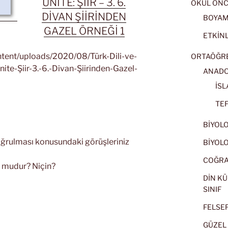
ÜNİTE: ŞİİR – 3. 6.
OKUL ÖNC
DİVAN ŞİİRİNDEN
BOYA
GAZEL ÖRNEĞİ 1
ETKİNL
ntent/uploads/2020/08/Türk-Dili-ve-
ORTAÖĞRET
nite-Şiir-3.-6.-Divan-Şiirinden-Gazel-
ANADOL
İSL
TEF
BİYOLOJ
oğrulması konusundaki görüşleriniz
BİYOLOJ
COĞRAF
u mudur? Niçin?
DİN KÜ
SINIF
FELSEFE
GÜZEL 