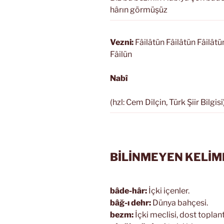
hârın görmüşüz
Vezni:
Fâilâtün Fâilâtün Fâilâtü
Fâilün
Nabî
(hzl: Cem Dilçin, Türk Şiir Bilgisi
BİLİNMEYEN KELİM
bâde-hâr:
İçki içenler.
bâğ-ı dehr:
Dünya bahçesi.
bezm:
İçki meclisi, dost toplant