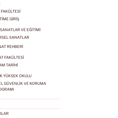
E
 FAKÜLTESİ
TİME GİRİŞ
SANATLAR VE EĞİTİMİ
RSEL SANATLAR
NAT REHBERİ
AT FAKÜLTESİ
AM TARİHİ
K YÜKSEK OKULU
EL GÜVENLİK VE KORUMA
OGRAMI
EOLAR