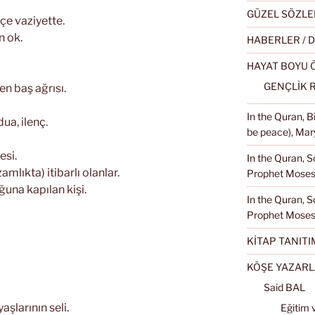
GÜZEL SÖZLE
çe vaziyette.
n ok.
HABERLER / 
HAYAT BOYU
GENÇLİK 
n baş ağrısı.
In the Quran, 
ua, ilenç.
be peace), Mary
esi.
In the Quran, S
mlıkta) itibarlı olanlar.
Prophet Moses 
una kapılan kişi.
In the Quran, S
Prophet Moses
KİTAP TANITI
KÖŞE YAZARL
Said BAL
aşlarının seli.
Eğitim 