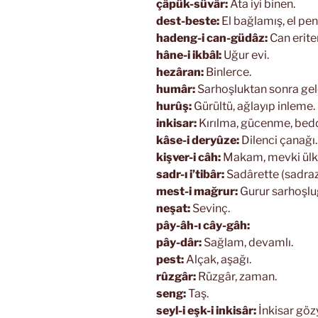
çâpük-süvâr:
Ata iyi binen.
dest-beste:
El bağlamış, el pen
hadeng-i can-güdâz:
Can erite
hâne-i ikbâl:
Uğur evi.
hezâran:
Binlerce.
humâr:
Sarhoşluktan sonra gele
hurûş:
Gürültü, ağlayıp inleme.
inkisar:
Kırılma, gücenme, bedd
kâse-i deryûze:
Dilenci çanağı.
kişver-i câh:
Makam, mevki ülk
sadr-ı i’tibâr:
Sadârette (sadraza
mest-i mağrur:
Gurur sarhoşluğ
neşat:
Sevinç.
pây-âh-ı cây-gâh:
pây-dâr:
Sağlam, devamlı.
pest:
Alçak, aşağı.
rûzgâr:
Rüzgâr, zaman.
seng:
Taş.
seyl-i eşk-i inkisâr:
İnkisar gözy