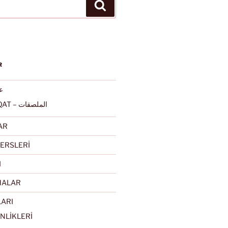
Ara
R
عرب
ALMULSAQAT – الملصقات
AR
ERSLERİ
I
MALAR
LARI
NLİKLERİ