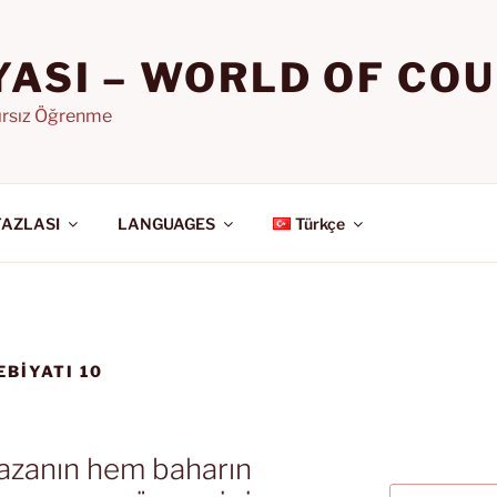
YASI – WORLD OF CO
nırsız Öğrenme
FAZLASI
LANGUAGES
Türkçe
EBİYATI 10
azanın hem baharın
Ara: