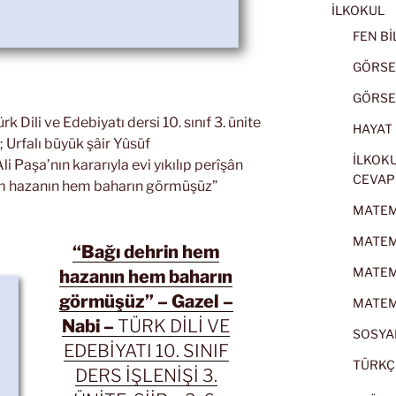
İLKOKUL
FEN BİL
GÖRSEL
GÖRSEL
k Dili ve Edebiyatı dersi 10. sınıf 3. ünite
HAYAT B
i; Urfalı büyük şâir Yûsüf
İLKOKU
i Paşa’nın kararıyla evi yıkılıp perîşân
CEVAP
em hazanın hem baharın görmüşüz”
MATEMA
MATEMA
“Bağı dehrin hem
MATEMA
hazanın hem baharın
görmüşüz” – Gazel –
MATEMA
Nabi –
TÜRK DİLİ VE
SOSYAL
EDEBİYATI 10. SINIF
TÜRKÇE
DERS İŞLENİŞİ 3.