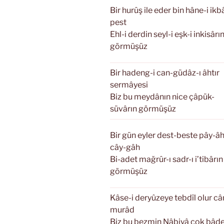
Bir hurûş ile eder bin hâne-i ikbâ
pest
Ehl-i derdin seyl-i eşk-i inkisârı
görmüşüz
Bir hadeng-i can-güdâz-ı âhtır
sermâyesi
Biz bu meydânın nice çâpük-
süvârın görmüşüz
Bir gün eyler dest-beste pây-âh
cây-gâh
Bi-adet mağrûr-ı sadr-ı i’tibârın
görmüşüz
Kâse-i deryûzeye tebdîl olur câ
murâd
Biz bu bezmin Nâbiyâ çok bâd