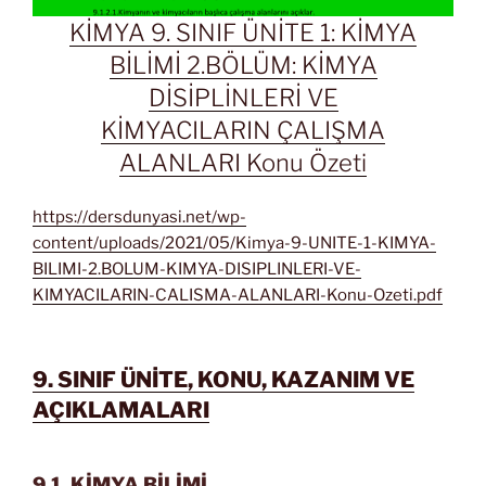
KİMYA 9. SINIF ÜNİTE 1: KİMYA
BİLİMİ 2.BÖLÜM: KİMYA
DİSİPLİNLERİ VE
KİMYACILARIN ÇALIŞMA
ALANLARI Konu Özeti
https://dersdunyasi.net/wp-
content/uploads/2021/05/Kimya-9-UNITE-1-KIMYA-
BILIMI-2.BOLUM-KIMYA-DISIPLINLERI-VE-
KIMYACILARIN-CALISMA-ALANLARI-Konu-Ozeti.pdf
9. SINIF ÜNİTE, KONU, KAZANIM VE
AÇIKLAMALARI
9.1. KİMYA BİLİMİ