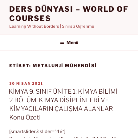
İçeriğe
DERS DÜNYASI – WORLD OF
geç
COURSES
Learning Without Borders | Sınırsız Öğrenme
Menü
ETIKET:
METALURJI MÜHENDISI
YAYIM
30 NISAN 2021
TARIHI
KİMYA 9. SINIF ÜNİTE 1: KİMYA BİLİMİ
2.BÖLÜM: KİMYA DİSİPLİNLERİ VE
KİMYACILARIN ÇALIŞMA ALANLARI
Konu Özeti
[smartslider3 slider=”46″]