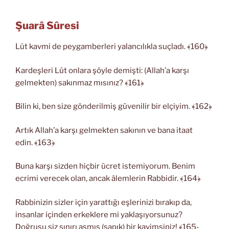
Şuarâ Sûresi
Lût kavmi de peygamberleri yalancılıkla suçladı. ﴾160﴿
Kardeşleri Lût onlara şöyle demişti: (Allah’a karşı
gelmekten) sakınmaz mısınız? ﴾161﴿
Bilin ki, ben size gönderilmiş güvenilir bir elçiyim. ﴾162﴿
Artık Allah’a karşı gelmekten sakının ve bana itaat
edin. ﴾163﴿
Buna karşı sizden hiçbir ücret istemiyorum. Benim
ecrimi verecek olan, ancak âlemlerin Rabbidir. ﴾164﴿
Rabbinizin sizler için yarattığı eşlerinizi bırakıp da,
insanlar içinden erkeklere mi yaklaşıyorsunuz?
Doğrusu siz sınırı aşmış (sapık) bir kavimsiniz! ﴾165-