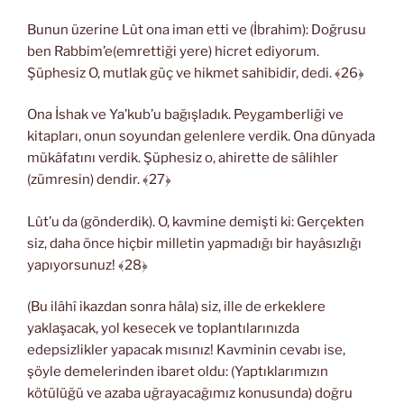
Bunun üzerine Lût ona iman etti ve (İbrahim): Doğrusu
ben Rabbim’e(emrettiği yere) hicret ediyorum.
Şüphesiz O, mutlak güç ve hikmet sahibidir, dedi. ﴾26﴿
Ona İshak ve Ya’kub’u bağışladık. Peygamberliği ve
kitapları, onun soyundan gelenlere verdik. Ona dünyada
mükâfatını verdik. Şüphesiz o, ahirette de sâlihler
(zümresin) dendir. ﴾27﴿
Lût’u da (gönderdik). O, kavmine demişti ki: Gerçekten
siz, daha önce hiçbir milletin yapmadığı bir hayâsızlığı
yapıyorsunuz! ﴾28﴿
(Bu ilâhî ikazdan sonra hâla) siz, ille de erkeklere
yaklaşacak, yol kesecek ve toplantılarınızda
edepsizlikler yapacak mısınız! Kavminin cevabı ise,
şöyle demelerinden ibaret oldu: (Yaptıklarımızın
kötülüğü ve azaba uğrayacağımız konusunda) doğru