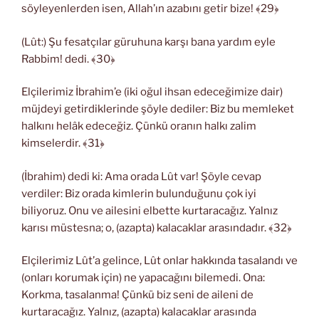
söyleyenlerden isen, Allah’ın azabını getir bize! ﴾29﴿
(Lût:) Şu fesatçılar güruhuna karşı bana yardım eyle
Rabbim! dedi. ﴾30﴿
Elçilerimiz İbrahim’e (iki oğul ihsan edeceğimize dair)
müjdeyi getirdiklerinde şöyle dediler: Biz bu memleket
halkını helâk edeceğiz. Çünkü oranın halkı zalim
kimselerdir. ﴾31﴿
(İbrahim) dedi ki: Ama orada Lût var! Şöyle cevap
verdiler: Biz orada kimlerin bulunduğunu çok iyi
biliyoruz. Onu ve ailesini elbette kurtaracağız. Yalnız
karısı müstesna; o, (azapta) kalacaklar arasındadır. ﴾32﴿
Elçilerimiz Lût’a gelince, Lût onlar hakkında tasalandı ve
(onları korumak için) ne yapacağını bilemedi. Ona:
Korkma, tasalanma! Çünkü biz seni de aileni de
kurtaracağız. Yalnız, (azapta) kalacaklar arasında