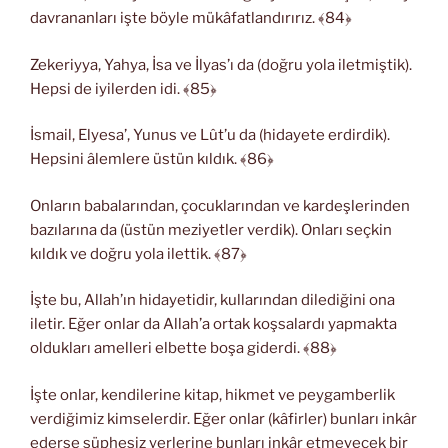
davrananları işte böyle mükâfatlandırırız. ﴾84﴿
Zekeriyya, Yahya, İsa ve İlyas’ı da (doğru yola iletmiştik).
Hepsi de iyilerden idi. ﴾85﴿
İsmail, Elyesa’, Yunus ve Lût’u da (hidayete erdirdik).
Hepsini âlemlere üstün kıldık. ﴾86﴿
Onların babalarından, çocuklarından ve kardeşlerinden
bazılarına da (üstün meziyetler verdik). Onları seçkin
kıldık ve doğru yola ilettik. ﴾87﴿
İşte bu, Allah’ın hidayetidir, kullarından dilediğini ona
iletir. Eğer onlar da Allah’a ortak koşsalardı yapmakta
oldukları amelleri elbette boşa giderdi. ﴾88﴿
İşte onlar, kendilerine kitap, hikmet ve peygamberlik
verdiğimiz kimselerdir. Eğer onlar (kâfirler) bunları inkâr
ederse şüphesiz yerlerine bunları inkâr etmeyecek bir