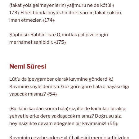
(fakat yola gelmeyenlerin) yağmuru ne de kötü! ﴾
173﴿ Elbet bunda büyük bir ibret vardır; fakat çokları
iman etmezler. ﴾174﴿
Şüphesiz Rabbin, işte O, mutlak galip ve engin
merhamet sahibidir. ﴾175﴿
Neml Sûresi
Lût’u da (peygamber olarak kavmine gönderdik.)
Kavmine şöyle demişti: Göz göre göre hâla o hayâsızlığı
yapacak mısınız? ﴾54﴿
(Bu ilâhî ikazdan sonra hâla) siz, ille de kadınları bırakıp
şehvetle erkeklere yaklaşacak mısınız? Doğrusu siz,
beyinsizlikte devam edegelen bir kavimsiniz! ﴾55﴿
Kavminin cevabı sadece: «Lût ailesini memleketinizden