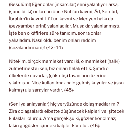
(Resûlüm!) Eğer onlar (inkârcılar) seni yalanlıyorlarsa,
(şunu bil ki) onlardan önce Nuh’un kavmi, Âd, Semûd,
İbrahim’in kavmi, Lût’un kavmi ve Medyen halkı da
(peygamberlerini) yalanladılar. Musa da yalanlanmıştı.
İşte ben o kâfirlere süre tanıdım, sonra onları
yakaladım. Nasıl oldu benim onları reddim
(cezalandırmam)! ﴾42-44﴿
Nitekim, birçok memleket vardı ki, o memleket (halkı)
zulmetmekte iken, biz onları helâk ettik. Şimdi o
ülkelerde duvarlar, (çökmüş) tavanların üzerine
yıkılmıştır. Nice kullanılmaz hale gelmiş kuyular ve (ıssız
kalmış) ulu saraylar vardır. ﴾45﴿
(Seni yalanlayanlar) hiç yeryüzünde dolaşmadılar mı?
Zira dolaşsalardı elbette düşünecek kalpleri ve işitecek
kulakları olurdu. Ama gerçek şu ki, gözler kör olmaz;
lâkin göğüsler içindeki kalpler kör olur. ﴾46﴿