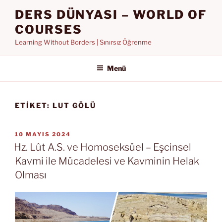
İçeriğe
DERS DÜNYASI – WORLD OF
geç
COURSES
Learning Without Borders | Sınırsız Öğrenme
Menü
ETIKET:
LUT GÖLÜ
YAYIM
10 MAYIS 2024
TARIHI
Hz. Lût A.S. ve Homoseksüel – Eşcinsel
Kavmi ile Mücadelesi ve Kavminin Helak
Olması