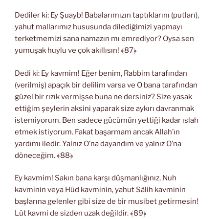
Dediler ki: Ey Şuayb! Babalarımızın taptıklarını (putları),
yahut mallarımız hususunda dilediğimizi yapmayı
terketmemizi sana namazın mı emrediyor? Oysa sen
yumuşak huylu ve çok akıllısın! ﴾87﴿
Dedi ki: Ey kavmim! Eğer benim, Rabbim tarafından
(verilmiş) apaçık bir delilim varsa ve O bana tarafından
güzel bir rızık vermişse buna ne dersiniz? Size yasak
ettiğim şeylerin aksini yaparak size aykırı davranmak
istemiyorum. Ben sadece gücümün yettiği kadar ıslah
etmek istiyorum. Fakat başarmam ancak Allah’ın
yardımı iledir. Yalnız O’na dayandım ve yalnız O’na
döneceğim. ﴾88﴿
Ey kavmim! Sakın bana karşı düşmanlığınız, Nuh
kavminin veya Hûd kavminin, yahut Sâlih kavminin
başlarına gelenler gibi size de bir musibet getirmesin!
Lût kavmi de sizden uzak değildir. ﴾89﴿