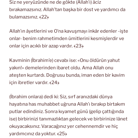
Siz ne yeryüzünde ne de gökte (Allah’ı) âciz
bırakamazsınız. Allah’tan başka bir dost ve yardımcı da
bulamazsınız. ﴾22﴿
Allah’ın âyetlerini ve O’na kavuşmayı inkâr edenler -işte
onlar- benim rahmetimden ümitlerini kesmişlerdir ve
onlar için acıklı bir azap vardır. ﴾23﴿
Kavminin (İbrahim’e) cevabı ise: «Onu öldürün yahut
yakın!» demelerinden ibaret oldu. Ama Allah onu
ateşten kurtardı. Doğrusu bunda, iman eden bir kavim
için ibretler vardır. ﴾24﴿
(İbrahim onlara) dedi ki: Siz, sırf aranızdaki dünya
hayatına has muhabbet uğruna Allah’ı bırakıp birtakım
putlar edindiniz. Sonra kıyamet günü (gelip çattığında
ise) birbirinizi tanımazlıktan gelecek ve birbirinize lânet
okuyacaksınız. Varacağınız yer cehennemdir ve hiç
yardımcınız da yoktur. ﴾25﴿