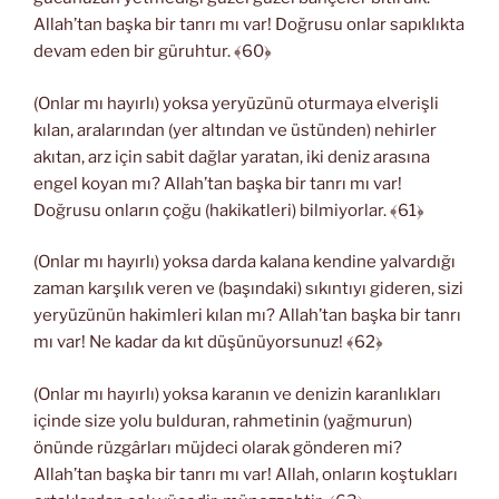
Allah’tan başka bir tanrı mı var! Doğrusu onlar sapıklıkta
devam eden bir güruhtur. ﴾60﴿
(Onlar mı hayırlı) yoksa yeryüzünü oturmaya elverişli
kılan, aralarından (yer altından ve üstünden) nehirler
akıtan, arz için sabit dağlar yaratan, iki deniz arasına
engel koyan mı? Allah’tan başka bir tanrı mı var!
Doğrusu onların çoğu (hakikatleri) bilmiyorlar. ﴾61﴿
(Onlar mı hayırlı) yoksa darda kalana kendine yalvardığı
zaman karşılık veren ve (başındaki) sıkıntıyı gideren, sizi
yeryüzünün hakimleri kılan mı? Allah’tan başka bir tanrı
mı var! Ne kadar da kıt düşünüyorsunuz! ﴾62﴿
(Onlar mı hayırlı) yoksa karanın ve denizin karanlıkları
içinde size yolu bulduran, rahmetinin (yağmurun)
önünde rüzgârları müjdeci olarak gönderen mi?
Allah’tan başka bir tanrı mı var! Allah, onların koştukları