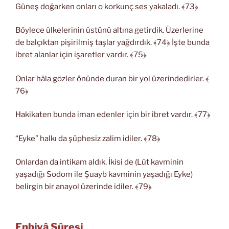
Güneş doğarken onları o korkunç ses yakaladı. ﴾73﴿
Böylece ülkelerinin üstünü altına getirdik. Üzerlerine
de balçıktan pişirilmiş taşlar yağdırdık. ﴾74﴿ İşte bunda
ibret alanlar için işaretler vardır. ﴾75﴿
Onlar hâla gözler önünde duran bir yol üzerindedirler. ﴾
76﴿
Hakikaten bunda iman edenler için bir ibret vardır. ﴾77﴿
“Eyke” halkı da şüphesiz zalim idiler. ﴾78﴿
Onlardan da intikam aldık. İkisi de (Lût kavminin
yaşadığı Sodom ile Şuayb kavminin yaşadığı Eyke)
belirgin bir anayol üzerinde idiler. ﴾79﴿
Enbiyâ Sûresi