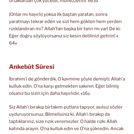
ortaklardan çok yücedir, münezzehtir. ﴾63﴿
(Onlar mı hayırlı) yoksa ilk baştan yaratan, sonra
yaratmayı tekrar eden ve sizi hem gökten hem yerden
rızıklandıran mı? Allah’tan başka bir tanrı mı var! De ki:
Eğer doğru söylüyorsanız siz kesin delilinizi getirin! ﴾
64﴿
Ankebût Sûresi
İbrahim’i de gönderdik. O kavmine şöyle demişti: Allah’a
kulluk edin. O’na karşı gelmekten sakının. Eğer bilmiş
olsanız bu sizin için daha hayırlıdır. ﴾16﴿
Siz Allah’ı bırakıp birtakım putlara tapıyor, asılsız sözler
uyduruyorsunuz. Bilmelisiniz ki, Allah’ı bırakıp da
taptıklarınız, size rızık veremezler. O halde rızkı Allah
katında arayın. O’na kulluk edin ve O’na şükredin. Ancak