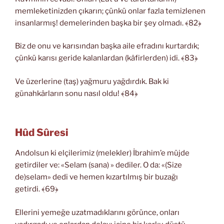
memleketinizden çıkarın; çünkü onlar fazla temizlenen
insanlarmış! demelerinden başka bir şey olmadı. ﴾82﴿
Biz de onu ve karısından başka aile efradını kurtardık;
çünkü karısı geride kalanlardan (kâfirlerden) idi. ﴾83﴿
Ve üzerlerine (taş) yağmuru yağdırdık. Bak ki
günahkârların sonu nasıl oldu! ﴾84﴿
Hûd Sûresi
Andolsun ki elçilerimiz (melekler) İbrahim’e müjde
getirdiler ve: «Selam (sana) » dediler. O da: «(Size
de)selam» dedi ve hemen kızartılmış bir buzağı
getirdi. ﴾69﴿
Ellerini yemeğe uzatmadıklarını görünce, onları