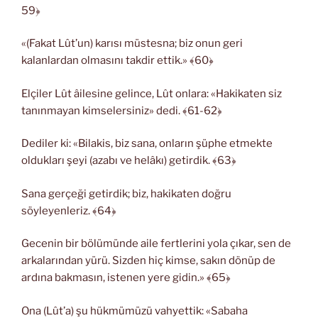
59﴿
«(Fakat Lût’un) karısı müstesna; biz onun geri
kalanlardan olmasını takdir ettik.» ﴾60﴿
Elçiler Lût âilesine gelince, Lût onlara: «Hakikaten siz
tanınmayan kimselersiniz» dedi. ﴾61-62﴿
Dediler ki: «Bilakis, biz sana, onların şüphe etmekte
oldukları şeyi (azabı ve helâkı) getirdik. ﴾63﴿
Sana gerçeği getirdik; biz, hakikaten doğru
söyleyenleriz. ﴾64﴿
Gecenin bir bölümünde aile fertlerini yola çıkar, sen de
arkalarından yürü. Sizden hiç kimse, sakın dönüp de
ardına bakmasın, istenen yere gidin.» ﴾65﴿
Ona (Lût’a) şu hükmümüzü vahyettik: «Sabaha