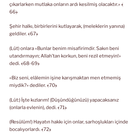
çıkarlarken mutlaka onların ardı kesilmiş olacaktır.» ﴾
66﴿
Şehir halkı, birbirlerini kutlayarak, (meleklerin yanına)
geldiler. ﴾67﴿
(Lût) onlara «Bunlar benim misafirimdir. Sakın beni
utandırmayın; Allah’tan korkun, beni rezil etmeyin!»
dedi. ﴾68-69﴿
«Biz seni, elâlemin işine karışmaktan men etmemiş
miydik?» dediler. ﴾70﴿
(Lût:) İşte kızlarım! (Düşündüğünüzü) yapacaksanız
(onlarla evlenin), dedi. ﴾71﴿
(Resûlüm!) Hayatın hakkı için onlar, sarhoşlukları içinde
bocalıyorlardı. ﴾72﴿