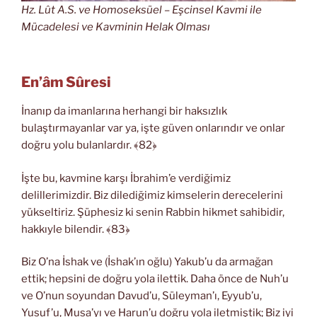
Hz. Lût A.S. ve Homoseksüel – Eşcinsel Kavmi ile
Mücadelesi ve Kavminin Helak Olması
En’âm Sûresi
İnanıp da imanlarına herhangi bir haksızlık
bulaştırmayanlar var ya, işte güven onlarındır ve onlar
doğru yolu bulanlardır. ﴾82﴿
İşte bu, kavmine karşı İbrahim’e verdiğimiz
delillerimizdir. Biz dilediğimiz kimselerin derecelerini
yükseltiriz. Şüphesiz ki senin Rabbin hikmet sahibidir,
hakkıyle bilendir. ﴾83﴿
Biz O’na İshak ve (İshak’ın oğlu) Yakub’u da armağan
ettik; hepsini de doğru yola ilettik. Daha önce de Nuh’u
ve O’nun soyundan Davud’u, Süleyman’ı, Eyyub’u,
Yusuf’u, Musa’yı ve Harun’u doğru yola iletmiştik; Biz iyi