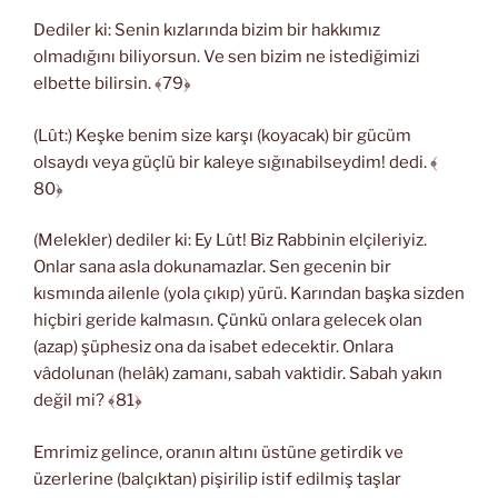
Dediler ki: Senin kızlarında bizim bir hakkımız
olmadığını biliyorsun. Ve sen bizim ne istediğimizi
elbette bilirsin. ﴾79﴿
(Lût:) Keşke benim size karşı (koyacak) bir gücüm
olsaydı veya güçlü bir kaleye sığınabilseydim! dedi. ﴾
80﴿
(Melekler) dediler ki: Ey Lût! Biz Rabbinin elçileriyiz.
Onlar sana asla dokunamazlar. Sen gecenin bir
kısmında ailenle (yola çıkıp) yürü. Karından başka sizden
hiçbiri geride kalmasın. Çünkü onlara gelecek olan
(azap) şüphesiz ona da isabet edecektir. Onlara
vâdolunan (helâk) zamanı, sabah vaktidir. Sabah yakın
değil mi? ﴾81﴿
Emrimiz gelince, oranın altını üstüne getirdik ve
üzerlerine (balçıktan) pişirilip istif edilmiş taşlar