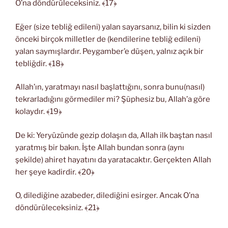
O’na döndürüleceksiniz. ﴾17﴿
Eğer (size tebliğ edileni) yalan sayarsanız, bilin ki sizden
önceki birçok milletler de (kendilerine tebliğ edileni)
yalan saymışlardır. Peygamber’e düşen, yalnız açık bir
tebliğdir. ﴾18﴿
Allah’ın, yaratmayı nasıl başlattığını, sonra bunu(nasıl)
tekrarladığını görmediler mi? Şüphesiz bu, Allah’a göre
kolaydır. ﴾19﴿
De ki: Yeryüzünde gezip dolaşın da, Allah ilk baştan nasıl
yaratmış bir bakın. İşte Allah bundan sonra (aynı
şekilde) ahiret hayatını da yaratacaktır. Gerçekten Allah
her şeye kadirdir. ﴾20﴿
O, dilediğine azabeder, dilediğini esirger. Ancak O’na
döndürüleceksiniz. ﴾21﴿