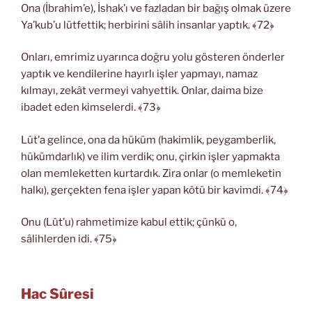
Ona (İbrahim’e), İshak’ı ve fazladan bir bağış olmak üzere
Ya’kub’u lütfettik; herbirini sâlih insanlar yaptık. ﴾72﴿
Onları, emrimiz uyarınca doğru yolu gösteren önderler
yaptık ve kendilerine hayırlı işler yapmayı, namaz
kılmayı, zekât vermeyi vahyettik. Onlar, daima bize
ibadet eden kimselerdi. ﴾73﴿
Lût’a gelince, ona da hüküm (hakimlik, peygamberlik,
hükümdarlık) ve ilim verdik; onu, çirkin işler yapmakta
olan memleketten kurtardık. Zira onlar (o memleketin
halkı), gerçekten fena işler yapan kötü bir kavimdi. ﴾74﴿
Onu (Lût’u) rahmetimize kabul ettik; çünkü o,
sâlihlerden idi. ﴾75﴿
Hac Sûresi