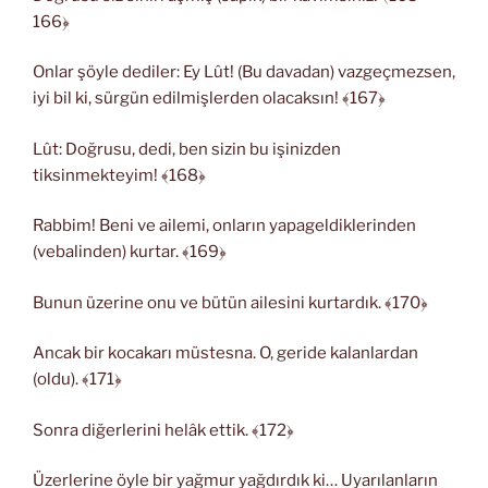
166﴿
Onlar şöyle dediler: Ey Lût! (Bu davadan) vazgeçmezsen,
iyi bil ki, sürgün edilmişlerden olacaksın! ﴾167﴿
Lût: Doğrusu, dedi, ben sizin bu işinizden
tiksinmekteyim! ﴾168﴿
Rabbim! Beni ve ailemi, onların yapageldiklerinden
(vebalinden) kurtar. ﴾169﴿
Bunun üzerine onu ve bütün ailesini kurtardık. ﴾170﴿
Ancak bir kocakarı müstesna. O, geride kalanlardan
(oldu). ﴾171﴿
Sonra diğerlerini helâk ettik. ﴾172﴿
Üzerlerine öyle bir yağmur yağdırdık ki… Uyarılanların