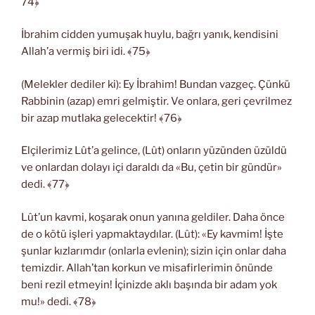
74﴿
İbrahim cidden yumuşak huylu, bağrı yanık, kendisini
Allah’a vermiş biri idi. ﴾75﴿
(Melekler dediler ki): Ey İbrahim! Bundan vazgeç. Çünkü
Rabbinin (azap) emri gelmiştir. Ve onlara, geri çevrilmez
bir azap mutlaka gelecektir! ﴾76﴿
Elçilerimiz Lût’a gelince, (Lût) onların yüzünden üzüldü
ve onlardan dolayı içi daraldı da «Bu, çetin bir gündür»
dedi. ﴾77﴿
Lût’un kavmi, koşarak onun yanına geldiler. Daha önce
de o kötü işleri yapmaktaydılar. (Lût): «Ey kavmim! İşte
şunlar kızlarımdır (onlarla evlenin); sizin için onlar daha
temizdir. Allah’tan korkun ve misafirlerimin önünde
beni rezil etmeyin! İçinizde aklı başında bir adam yok
mu!» dedi. ﴾78﴿