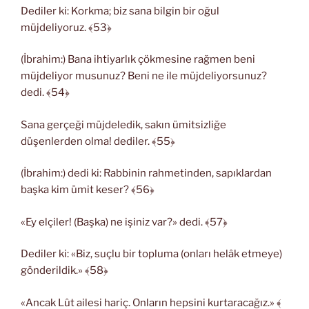
Dediler ki: Korkma; biz sana bilgin bir oğul
müjdeliyoruz. ﴾53﴿
(İbrahim:) Bana ihtiyarlık çökmesine rağmen beni
müjdeliyor musunuz? Beni ne ile müjdeliyorsunuz?
dedi. ﴾54﴿
Sana gerçeği müjdeledik, sakın ümitsizliğe
düşenlerden olma! dediler. ﴾55﴿
(İbrahim:) dedi ki: Rabbinin rahmetinden, sapıklardan
başka kim ümit keser? ﴾56﴿
«Ey elçiler! (Başka) ne işiniz var?» dedi. ﴾57﴿
Dediler ki: «Biz, suçlu bir topluma (onları helâk etmeye)
gönderildik.» ﴾58﴿
«Ancak Lût ailesi hariç. Onların hepsini kurtaracağız.» ﴾