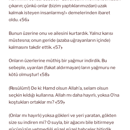
çıkarın; çünkü onlar (bizim yaptıklarımızdan) uzak
kalmak isteyen insanlarmış!» demelerinden ibaret
oldu. ﴾56﴿
Bunun üzerine onu ve ailesini kurtardık. Yalnız karısı
müstesna; onun geride (azaba uğrayanların içinde)
kalmasını takdir ettik. ﴾57﴿
Onların üzerlerine müthiş bir yağmur indirdik. Bu
sebeple, uyarılan (fakat aldırmayan) ların yağmuru ne
kötü olmuştur! ﴾58﴿
(Resûlüm!) De ki: Hamd olsun Allah’a, selam olsun
seçkin kıldığı kullarına. Allah mı daha hayırlı, yoksa O’na
koştukları ortaklar mı? ﴾59﴿
(Onlar mı hayırlı) yoksa gökleri ve yeri yaratan, gökten
size su indiren mi? O suyla, bir ağacını bile bitirmeye
gücünüzün yetmediği güzel güzel bahçeler bitirdik.