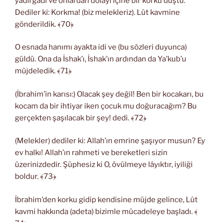
yadırgadı ve onlardan dolayı içine bir korku düştü.
Dediler ki: Korkma! (biz melekleriz). Lût kavmine
gönderildik. ﴾70﴿
O esnada hanımı ayakta idi ve (bu sözleri duyunca)
güldü. Ona da İshak’ı, İshak’ın ardından da Ya’kub’u
müjdeledik. ﴾71﴿
(İbrahim’in karısı:) Olacak şey değil! Ben bir kocakarı, bu
kocam da bir ihtiyar iken çocuk mu doğuracağım? Bu
gerçekten şaşılacak bir şey! dedi. ﴾72﴿
(Melekler) dediler ki: Allah’ın emrine şaşıyor musun? Ey
ev halkı! Allah’ın rahmeti ve bereketleri sizin
üzerinizdedir. Şüphesiz ki O, övülmeye lâyıktır, iyiliği
boldur. ﴾73﴿
İbrahim’den korku gidip kendisine müjde gelince, Lût
kavmi hakkında (adeta) bizimle mücadeleye başladı. ﴾