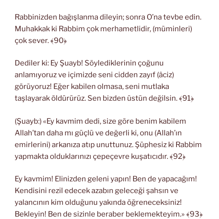
Rabbinizden bağışlanma dileyin; sonra O’na tevbe edin.
Muhakkak ki Rabbim çok merhametlidir, (müminleri)
çok sever. ﴾90﴿
Dediler ki: Ey Şuayb! Söylediklerinin çoğunu
anlamıyoruz ve içimizde seni cidden zayıf (âciz)
görüyoruz! Eğer kabilen olmasa, seni mutlaka
taşlayarak öldürürüz. Sen bizden üstün değilsin. ﴾91﴿
(Şuayb:) «Ey kavmim dedi, size göre benim kabilem
Allah’tan daha mı güçlü ve değerli ki, onu (Allah’ın
emirlerini) arkanıza atıp unuttunuz. Şüphesiz ki Rabbim
yapmakta olduklarınızı çepeçevre kuşatıcıdır. ﴾92﴿
Ey kavmim! Elinizden geleni yapın! Ben de yapacağım!
Kendisini rezil edecek azabın geleceği şahsın ve
yalancının kim olduğunu yakında öğreneceksiniz!
Bekleyin! Ben de sizinle beraber beklemekteyim.» ﴾93﴿