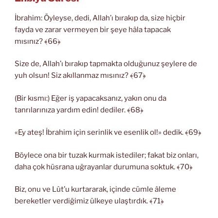
İbrahim: Öyleyse, dedi, Allah’ı bırakıp da, size hiçbir
fayda ve zarar vermeyen bir şeye hâla tapacak
mısınız? ﴾66﴿
Size de, Allah’ı bırakıp tapmakta olduğunuz şeylere de
yuh olsun! Siz akıllanmaz mısınız? ﴾67﴿
(Bir kısmı:) Eğer iş yapacaksanız, yakın onu da
tanrılarınıza yardım edin! dediler. ﴾68﴿
«Ey ateş! İbrahim için serinlik ve esenlik ol!» dedik. ﴾69﴿
Böylece ona bir tuzak kurmak istediler; fakat biz onları,
daha çok hüsrana uğrayanlar durumuna soktuk. ﴾70﴿
Biz, onu ve Lût’u kurtararak, içinde cümle âleme
bereketler verdiğimiz ülkeye ulaştırdık. ﴾71﴿