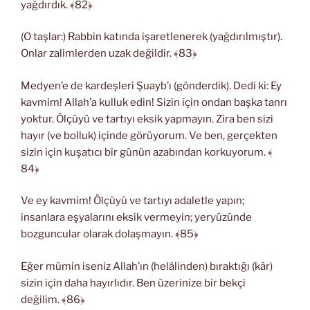
yağdırdık. ﴾82﴿
(O taşlar:) Rabbin katında işaretlenerek (yağdırılmıştır).
Onlar zalimlerden uzak değildir. ﴾83﴿
Medyen’e de kardeşleri Şuayb’ı (gönderdik). Dedi ki: Ey
kavmim! Allah’a kulluk edin! Sizin için ondan başka tanrı
yoktur. Ölçüyü ve tartıyı eksik yapmayın. Zira ben sizi
hayır (ve bolluk) içinde görüyorum. Ve ben, gerçekten
sizin için kuşatıcı bir günün azabından korkuyorum. ﴾
84﴿
Ve ey kavmim! Ölçüyü ve tartıyı adaletle yapın;
insanlara eşyalarını eksik vermeyin; yeryüzünde
bozguncular olarak dolaşmayın. ﴾85﴿
Eğer mümin iseniz Allah’ın (helâlinden) bıraktığı (kâr)
sizin için daha hayırlıdır. Ben üzerinize bir bekçi
değilim. ﴾86﴿