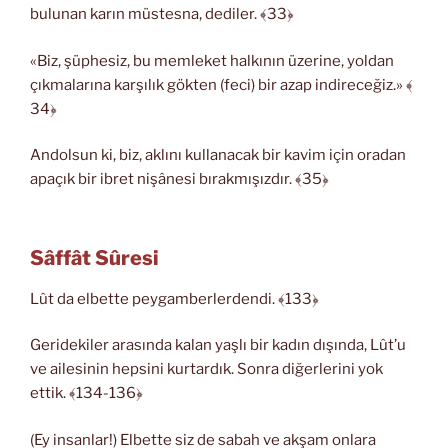
bulunan karın müstesna, dediler. ﴾33﴿
«Biz, şüphesiz, bu memleket halkının üzerine, yoldan
çıkmalarına karşılık gökten (feci) bir azap indireceğiz.» ﴾
34﴿
Andolsun ki, biz, aklını kullanacak bir kavim için oradan
apaçık bir ibret nişânesi bırakmışızdır. ﴾35﴿
Sâffât Sûresi
Lût da elbette peygamberlerdendi. ﴾133﴿
Geridekiler arasında kalan yaşlı bir kadın dışında, Lût’u
ve ailesinin hepsini kurtardık. Sonra diğerlerini yok
ettik. ﴾134-136﴿
(Ey insanlar!) Elbette siz de sabah ve akşam onlara