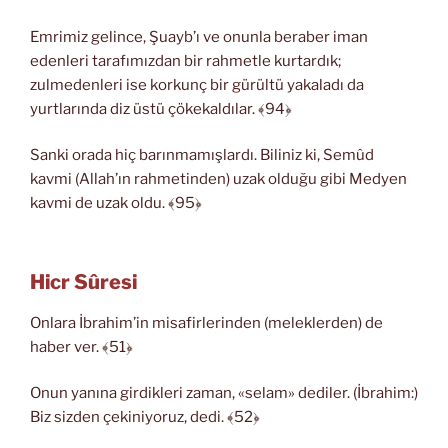
Emrimiz gelince, Şuayb’ı ve onunla beraber iman
edenleri tarafımızdan bir rahmetle kurtardık;
zulmedenleri ise korkunç bir gürültü yakaladı da
yurtlarında diz üstü çökekaldılar. ﴾94﴿
Sanki orada hiç barınmamışlardı. Biliniz ki, Semûd
kavmi (Allah’ın rahmetinden) uzak olduğu gibi Medyen
kavmi de uzak oldu. ﴾95﴿
Hicr Sûresi
Onlara İbrahim’in misafirlerinden (meleklerden) de
haber ver. ﴾51﴿
Onun yanına girdikleri zaman, «selam» dediler. (İbrahim:)
Biz sizden çekiniyoruz, dedi. ﴾52﴿