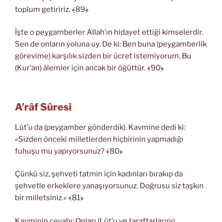
toplum getiririz. ﴾89﴿
İşte o peygamberler Allah’ın hidayet ettiği kimselerdir.
Sen de onların yoluna uy. De ki: Ben buna (peygamberlik
görevime) karşılık sizden bir ücret istemiyorum. Bu
(Kur’an) âlemler için ancak bir öğüttür. ﴾90﴿
A’râf Sûresi
Lût’u da (peygamber gönderdik). Kavmine dedi ki:
«Sizden önceki milletlerden hiçbirinin yapmadığı
fuhuşu mu yapıyorsunuz? ﴾80﴿
Çünkü siz, şehveti tatmin için kadınları bırakıp da
şehvetle erkeklere yanaşıyorsunuz. Doğrusu siz taşkın
bir milletsiniz.» ﴾81﴿
Kavminin cevabı: Onları (Lût’u ve taraftarlarını)