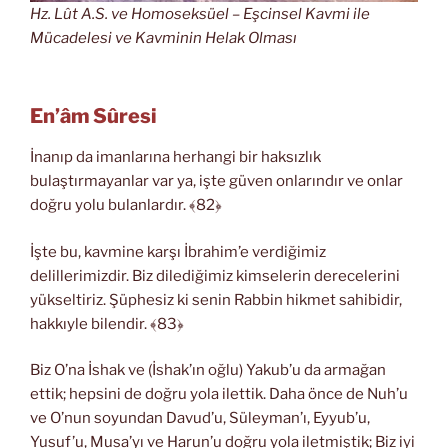
Hz. Lût A.S. ve Homoseksüel – Eşcinsel Kavmi ile
Mücadelesi ve Kavminin Helak Olması
En’âm Sûresi
İnanıp da imanlarına herhangi bir haksızlık
bulaştırmayanlar var ya, işte güven onlarındır ve onlar
doğru yolu bulanlardır. ﴾82﴿
İşte bu, kavmine karşı İbrahim’e verdiğimiz
delillerimizdir. Biz dilediğimiz kimselerin derecelerini
yükseltiriz. Şüphesiz ki senin Rabbin hikmet sahibidir,
hakkıyle bilendir. ﴾83﴿
Biz O’na İshak ve (İshak’ın oğlu) Yakub’u da armağan
ettik; hepsini de doğru yola ilettik. Daha önce de Nuh’u
ve O’nun soyundan Davud’u, Süleyman’ı, Eyyub’u,
Yusuf’u, Musa’yı ve Harun’u doğru yola iletmiştik; Biz iyi