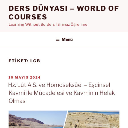
İçeriğe
DERS DÜNYASI – WORLD OF
geç
COURSES
Learning Without Borders | Sınırsız Öğrenme
Menü
ETIKET:
LGB
YAYIM
10 MAYIS 2024
TARIHI
Hz. Lût A.S. ve Homoseksüel – Eşcinsel
Kavmi ile Mücadelesi ve Kavminin Helak
Olması