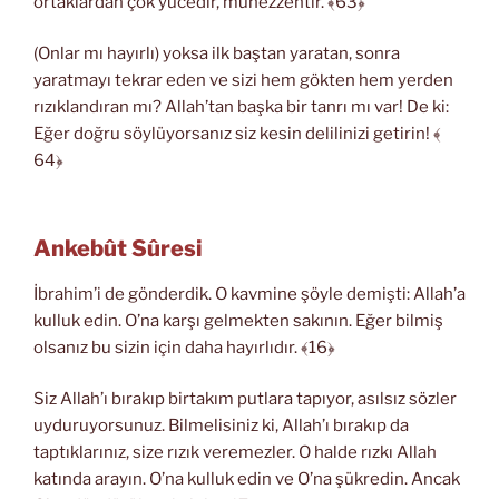
ortaklardan çok yücedir, münezzehtir. ﴾63﴿
(Onlar mı hayırlı) yoksa ilk baştan yaratan, sonra
yaratmayı tekrar eden ve sizi hem gökten hem yerden
rızıklandıran mı? Allah’tan başka bir tanrı mı var! De ki:
Eğer doğru söylüyorsanız siz kesin delilinizi getirin! ﴾
64﴿
Ankebût Sûresi
İbrahim’i de gönderdik. O kavmine şöyle demişti: Allah’a
kulluk edin. O’na karşı gelmekten sakının. Eğer bilmiş
olsanız bu sizin için daha hayırlıdır. ﴾16﴿
Siz Allah’ı bırakıp birtakım putlara tapıyor, asılsız sözler
uyduruyorsunuz. Bilmelisiniz ki, Allah’ı bırakıp da
taptıklarınız, size rızık veremezler. O halde rızkı Allah
katında arayın. O’na kulluk edin ve O’na şükredin. Ancak