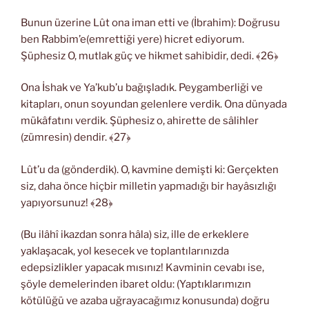
Bunun üzerine Lût ona iman etti ve (İbrahim): Doğrusu
ben Rabbim’e(emrettiği yere) hicret ediyorum.
Şüphesiz O, mutlak güç ve hikmet sahibidir, dedi. ﴾26﴿
Ona İshak ve Ya’kub’u bağışladık. Peygamberliği ve
kitapları, onun soyundan gelenlere verdik. Ona dünyada
mükâfatını verdik. Şüphesiz o, ahirette de sâlihler
(zümresin) dendir. ﴾27﴿
Lût’u da (gönderdik). O, kavmine demişti ki: Gerçekten
siz, daha önce hiçbir milletin yapmadığı bir hayâsızlığı
yapıyorsunuz! ﴾28﴿
(Bu ilâhî ikazdan sonra hâla) siz, ille de erkeklere
yaklaşacak, yol kesecek ve toplantılarınızda
edepsizlikler yapacak mısınız! Kavminin cevabı ise,
şöyle demelerinden ibaret oldu: (Yaptıklarımızın
kötülüğü ve azaba uğrayacağımız konusunda) doğru