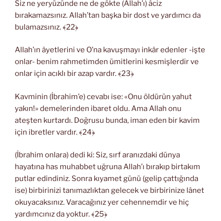
Siz ne yeryüzünde ne de gökte (Allah’ı) âciz
bırakamazsınız. Allah’tan başka bir dost ve yardımcı da
bulamazsınız. ﴾22﴿
Allah’ın âyetlerini ve O’na kavuşmayı inkâr edenler -işte
onlar- benim rahmetimden ümitlerini kesmişlerdir ve
onlar için acıklı bir azap vardır. ﴾23﴿
Kavminin (İbrahim’e) cevabı ise: «Onu öldürün yahut
yakın!» demelerinden ibaret oldu. Ama Allah onu
ateşten kurtardı. Doğrusu bunda, iman eden bir kavim
için ibretler vardır. ﴾24﴿
(İbrahim onlara) dedi ki: Siz, sırf aranızdaki dünya
hayatına has muhabbet uğruna Allah’ı bırakıp birtakım
putlar edindiniz. Sonra kıyamet günü (gelip çattığında
ise) birbirinizi tanımazlıktan gelecek ve birbirinize lânet
okuyacaksınız. Varacağınız yer cehennemdir ve hiç
yardımcınız da yoktur. ﴾25﴿