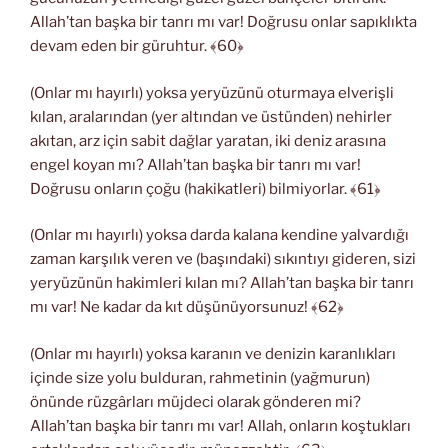
Allah’tan başka bir tanrı mı var! Doğrusu onlar sapıklıkta
devam eden bir güruhtur. ﴾60﴿
(Onlar mı hayırlı) yoksa yeryüzünü oturmaya elverişli
kılan, aralarından (yer altından ve üstünden) nehirler
akıtan, arz için sabit dağlar yaratan, iki deniz arasına
engel koyan mı? Allah’tan başka bir tanrı mı var!
Doğrusu onların çoğu (hakikatleri) bilmiyorlar. ﴾61﴿
(Onlar mı hayırlı) yoksa darda kalana kendine yalvardığı
zaman karşılık veren ve (başındaki) sıkıntıyı gideren, sizi
yeryüzünün hakimleri kılan mı? Allah’tan başka bir tanrı
mı var! Ne kadar da kıt düşünüyorsunuz! ﴾62﴿
(Onlar mı hayırlı) yoksa karanın ve denizin karanlıkları
içinde size yolu bulduran, rahmetinin (yağmurun)
önünde rüzgârları müjdeci olarak gönderen mi?
Allah’tan başka bir tanrı mı var! Allah, onların koştukları