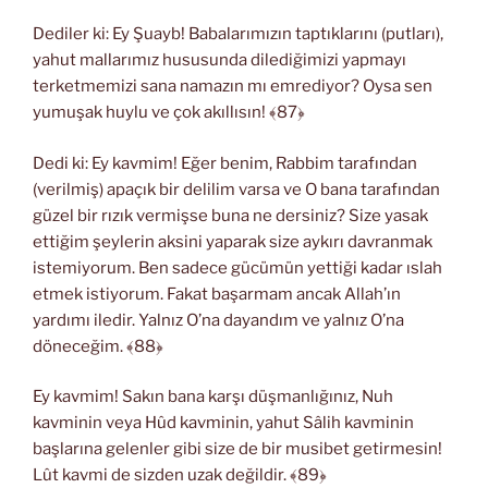
Dediler ki: Ey Şuayb! Babalarımızın taptıklarını (putları),
yahut mallarımız hususunda dilediğimizi yapmayı
terketmemizi sana namazın mı emrediyor? Oysa sen
yumuşak huylu ve çok akıllısın! ﴾87﴿
Dedi ki: Ey kavmim! Eğer benim, Rabbim tarafından
(verilmiş) apaçık bir delilim varsa ve O bana tarafından
güzel bir rızık vermişse buna ne dersiniz? Size yasak
ettiğim şeylerin aksini yaparak size aykırı davranmak
istemiyorum. Ben sadece gücümün yettiği kadar ıslah
etmek istiyorum. Fakat başarmam ancak Allah’ın
yardımı iledir. Yalnız O’na dayandım ve yalnız O’na
döneceğim. ﴾88﴿
Ey kavmim! Sakın bana karşı düşmanlığınız, Nuh
kavminin veya Hûd kavminin, yahut Sâlih kavminin
başlarına gelenler gibi size de bir musibet getirmesin!
Lût kavmi de sizden uzak değildir. ﴾89﴿