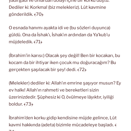
yadırgadı ve onlardan dolayı içine bir korku düştü.
Dediler ki: Korkma! (biz melekleriz). Lût kavmine
gönderildik. ﴾70﴿
O esnada hanımı ayakta idi ve (bu sözleri duyunca)
güldü. Ona da İshak’ı, İshak’ın ardından da Ya’kub’u
müjdeledik. ﴾71﴿
(İbrahim’in karısı:) Olacak şey değil! Ben bir kocakarı, bu
kocam da bir ihtiyar iken çocuk mu doğuracağım? Bu
gerçekten şaşılacak bir şey! dedi. ﴾72﴿
(Melekler) dediler ki: Allah’ın emrine şaşıyor musun? Ey
ev halkı! Allah’ın rahmeti ve bereketleri sizin
üzerinizdedir. Şüphesiz ki O, övülmeye lâyıktır, iyiliği
boldur. ﴾73﴿
İbrahim’den korku gidip kendisine müjde gelince, Lût
kavmi hakkında (adeta) bizimle mücadeleye başladı. ﴾