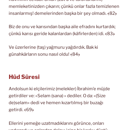
memleketinizden çıkarın; çünkü onlar fazla temizlenen
insanlarmış! demelerinden başka bir şey olmadı. ﴾82﴿
Biz de onu ve karısından başka aile efradını kurtardık;
çünkü karısı geride kalanlardan (kâfirlerden) idi. ﴾83﴿
Ve üzerlerine (taş) yağmuru yağdırdık. Bak ki
günahkârların sonu nasıl oldu! ﴾84﴿
Hûd Sûresi
Andolsun ki elçilerimiz (melekler) İbrahim’e müjde
getirdiler ve: «Selam (sana) » dediler. O da: «(Size
de)selam» dedi ve hemen kızartılmış bir buzağı
getirdi. ﴾69﴿
Ellerini yemeğe uzatmadıklarını görünce, onları