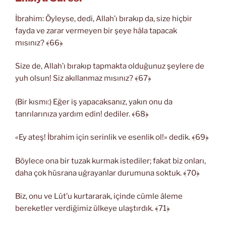
İbrahim: Öyleyse, dedi, Allah’ı bırakıp da, size hiçbir
fayda ve zarar vermeyen bir şeye hâla tapacak
mısınız? ﴾66﴿
Size de, Allah’ı bırakıp tapmakta olduğunuz şeylere de
yuh olsun! Siz akıllanmaz mısınız? ﴾67﴿
(Bir kısmı:) Eğer iş yapacaksanız, yakın onu da
tanrılarınıza yardım edin! dediler. ﴾68﴿
«Ey ateş! İbrahim için serinlik ve esenlik ol!» dedik. ﴾69﴿
Böylece ona bir tuzak kurmak istediler; fakat biz onları,
daha çok hüsrana uğrayanlar durumuna soktuk. ﴾70﴿
Biz, onu ve Lût’u kurtararak, içinde cümle âleme
bereketler verdiğimiz ülkeye ulaştırdık. ﴾71﴿