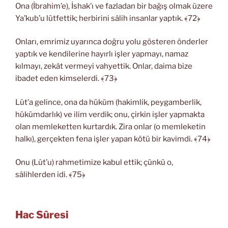
Ona (İbrahim’e), İshak’ı ve fazladan bir bağış olmak üzere
Ya’kub’u lütfettik; herbirini sâlih insanlar yaptık. ﴾72﴿
Onları, emrimiz uyarınca doğru yolu gösteren önderler
yaptık ve kendilerine hayırlı işler yapmayı, namaz
kılmayı, zekât vermeyi vahyettik. Onlar, daima bize
ibadet eden kimselerdi. ﴾73﴿
Lût’a gelince, ona da hüküm (hakimlik, peygamberlik,
hükümdarlık) ve ilim verdik; onu, çirkin işler yapmakta
olan memleketten kurtardık. Zira onlar (o memleketin
halkı), gerçekten fena işler yapan kötü bir kavimdi. ﴾74﴿
Onu (Lût’u) rahmetimize kabul ettik; çünkü o,
sâlihlerden idi. ﴾75﴿
Hac Sûresi