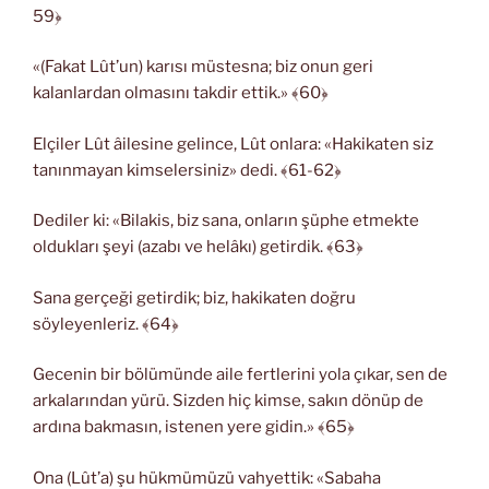
59﴿
«(Fakat Lût’un) karısı müstesna; biz onun geri
kalanlardan olmasını takdir ettik.» ﴾60﴿
Elçiler Lût âilesine gelince, Lût onlara: «Hakikaten siz
tanınmayan kimselersiniz» dedi. ﴾61-62﴿
Dediler ki: «Bilakis, biz sana, onların şüphe etmekte
oldukları şeyi (azabı ve helâkı) getirdik. ﴾63﴿
Sana gerçeği getirdik; biz, hakikaten doğru
söyleyenleriz. ﴾64﴿
Gecenin bir bölümünde aile fertlerini yola çıkar, sen de
arkalarından yürü. Sizden hiç kimse, sakın dönüp de
ardına bakmasın, istenen yere gidin.» ﴾65﴿
Ona (Lût’a) şu hükmümüzü vahyettik: «Sabaha