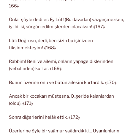
166﴿
Onlar şöyle dediler: Ey Lût! (Bu davadan) vazgeçmezsen,
iyi bil ki, sürgün edilmişlerden olacaksın! ﴾167﴿
Lût: Doğrusu, dedi, ben sizin bu işinizden
tiksinmekteyim! ﴾168﴿
Rabbim! Beni ve ailemi, onların yapageldiklerinden
(vebalinden) kurtar. ﴾169﴿
Bunun üzerine onu ve bütün ailesini kurtardık. ﴾170﴿
Ancak bir kocakarı müstesna. O, geride kalanlardan
(oldu). ﴾171﴿
Sonra diğerlerini helâk ettik. ﴾172﴿
Üzerlerine öyle bir yağmur yağdırdık ki… Uyarılanların