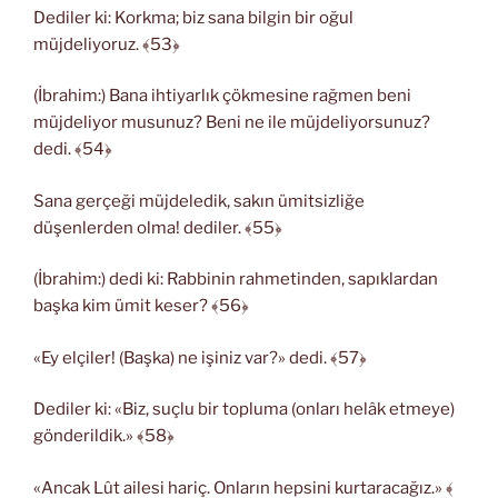
Dediler ki: Korkma; biz sana bilgin bir oğul
müjdeliyoruz. ﴾53﴿
(İbrahim:) Bana ihtiyarlık çökmesine rağmen beni
müjdeliyor musunuz? Beni ne ile müjdeliyorsunuz?
dedi. ﴾54﴿
Sana gerçeği müjdeledik, sakın ümitsizliğe
düşenlerden olma! dediler. ﴾55﴿
(İbrahim:) dedi ki: Rabbinin rahmetinden, sapıklardan
başka kim ümit keser? ﴾56﴿
«Ey elçiler! (Başka) ne işiniz var?» dedi. ﴾57﴿
Dediler ki: «Biz, suçlu bir topluma (onları helâk etmeye)
gönderildik.» ﴾58﴿
«Ancak Lût ailesi hariç. Onların hepsini kurtaracağız.» ﴾