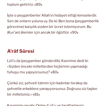
toplum getiririz. ﴾89﴿
İşte o peygamberler Allah’ın hidayet ettiği kimselerdir.
Sen de onların yoluna uy. De ki: Ben buna (peygamberlik
görevime) karşılık sizden bir ücret istemiyorum. Bu
(Kur’an) âlemler için ancak bir öğüttür. ﴾90﴿
A’râf Sûresi
Lût’u da (peygamber gönderdik). Kavmine dedi ki:
«Sizden önceki milletlerden hiçbirinin yapmadığı
fuhuşu mu yapıyorsunuz? ﴾80﴿
Çünkü siz, şehveti tatmin için kadınları bırakıp da
şehvetle erkeklere yanaşıyorsunuz. Doğrusu siz taşkın
bir milletsiniz.» ﴾81﴿
Kavminin cevabı: Onları (Lût’u ve taraftarlarını)