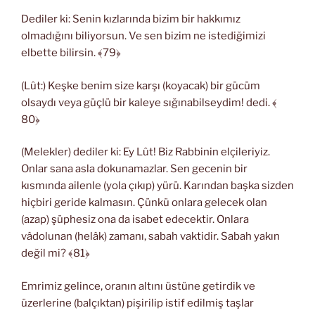
Dediler ki: Senin kızlarında bizim bir hakkımız
olmadığını biliyorsun. Ve sen bizim ne istediğimizi
elbette bilirsin. ﴾79﴿
(Lût:) Keşke benim size karşı (koyacak) bir gücüm
olsaydı veya güçlü bir kaleye sığınabilseydim! dedi. ﴾
80﴿
(Melekler) dediler ki: Ey Lût! Biz Rabbinin elçileriyiz.
Onlar sana asla dokunamazlar. Sen gecenin bir
kısmında ailenle (yola çıkıp) yürü. Karından başka sizden
hiçbiri geride kalmasın. Çünkü onlara gelecek olan
(azap) şüphesiz ona da isabet edecektir. Onlara
vâdolunan (helâk) zamanı, sabah vaktidir. Sabah yakın
değil mi? ﴾81﴿
Emrimiz gelince, oranın altını üstüne getirdik ve
üzerlerine (balçıktan) pişirilip istif edilmiş taşlar