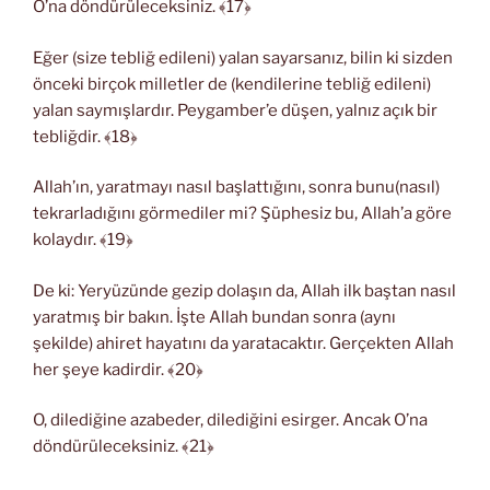
O’na döndürüleceksiniz. ﴾17﴿
Eğer (size tebliğ edileni) yalan sayarsanız, bilin ki sizden
önceki birçok milletler de (kendilerine tebliğ edileni)
yalan saymışlardır. Peygamber’e düşen, yalnız açık bir
tebliğdir. ﴾18﴿
Allah’ın, yaratmayı nasıl başlattığını, sonra bunu(nasıl)
tekrarladığını görmediler mi? Şüphesiz bu, Allah’a göre
kolaydır. ﴾19﴿
De ki: Yeryüzünde gezip dolaşın da, Allah ilk baştan nasıl
yaratmış bir bakın. İşte Allah bundan sonra (aynı
şekilde) ahiret hayatını da yaratacaktır. Gerçekten Allah
her şeye kadirdir. ﴾20﴿
O, dilediğine azabeder, dilediğini esirger. Ancak O’na
döndürüleceksiniz. ﴾21﴿