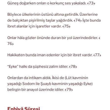
Güneş doğarken onları o korkunç ses yakaladı. ﴾73﴿
Böylece ülkelerinin üstünü altına getirdik. Üzerlerine
de balçıktan pişirilmiş taşlar yağdırdık. ﴾74﴿ İşte bunda
ibret alanlar için işaretler vardır. ﴾75﴿
Onlar hâla gözler önünde duran bir yol üzerindedirler. ﴾
76﴿
Hakikaten bunda iman edenler için bir ibret vardır. ﴾77﴿
“Eyke” halkı da şüphesiz zalim idiler. ﴾78﴿
Onlardan da intikam aldık. İkisi de (Lût kavminin
yaşadığı Sodom ile Şuayb kavminin yaşadığı Eyke)
belirgin bir anayol üzerinde idiler. ﴾79﴿
Enbiyâ Sûresi