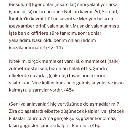
(Resûlüm!) Eğer onlar (inkârcılar) seni yalanlıyorlarsa,
(şunu bil ki) onlardan önce Nuh’un kavmi, Âd, Semûd,
İbrahim’in kavmi, Lût’un kavmi ve Medyen halkı da
(peygamberlerini) yalanladılar. Musa da yalanlanmıştı.
İşte ben o kâfirlere süre tanıdım, sonra onları
yakaladım. Nasıl oldu benim onları reddim
(cezalandırmam)! ﴾42-44﴿
Nitekim, birçok memleket vardı ki, o memleket (halkı)
zulmetmekte iken, biz onları helâk ettik. Şimdi o
ülkelerde duvarlar, (çökmüş) tavanların üzerine
yıkılmıştır. Nice kullanılmaz hale gelmiş kuyular ve (ıssız
kalmış) ulu saraylar vardır. ﴾45﴿
(Seni yalanlayanlar) hiç yeryüzünde dolaşmadılar mı?
Zira dolaşsalardı elbette düşünecek kalpleri ve işitecek
kulakları olurdu. Ama gerçek şu ki, gözler kör olmaz;
lâkin göğüsler içindeki kalpler kör olur. ﴾46﴿