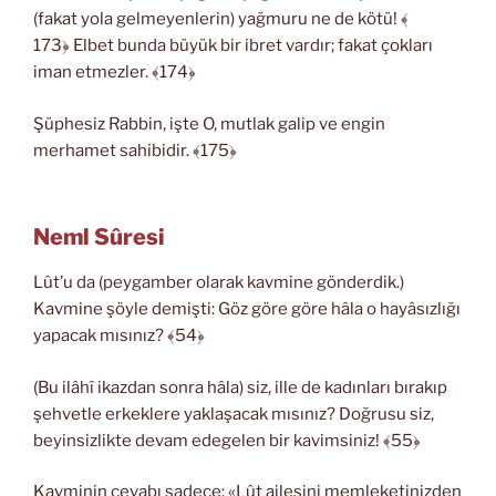
(fakat yola gelmeyenlerin) yağmuru ne de kötü! ﴾
173﴿ Elbet bunda büyük bir ibret vardır; fakat çokları
iman etmezler. ﴾174﴿
Şüphesiz Rabbin, işte O, mutlak galip ve engin
merhamet sahibidir. ﴾175﴿
Neml Sûresi
Lût’u da (peygamber olarak kavmine gönderdik.)
Kavmine şöyle demişti: Göz göre göre hâla o hayâsızlığı
yapacak mısınız? ﴾54﴿
(Bu ilâhî ikazdan sonra hâla) siz, ille de kadınları bırakıp
şehvetle erkeklere yaklaşacak mısınız? Doğrusu siz,
beyinsizlikte devam edegelen bir kavimsiniz! ﴾55﴿
Kavminin cevabı sadece: «Lût ailesini memleketinizden