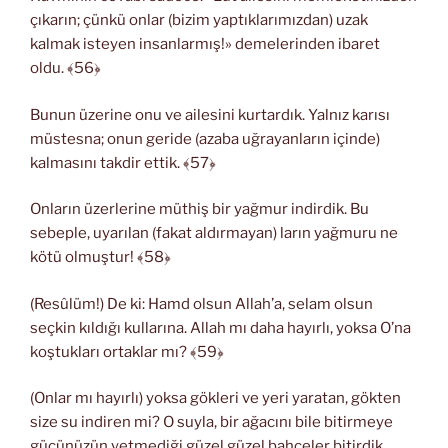
çıkarın; çünkü onlar (bizim yaptıklarımızdan) uzak
kalmak isteyen insanlarmış!» demelerinden ibaret
oldu. ﴾56﴿
Bunun üzerine onu ve ailesini kurtardık. Yalnız karısı
müstesna; onun geride (azaba uğrayanların içinde)
kalmasını takdir ettik. ﴾57﴿
Onların üzerlerine müthiş bir yağmur indirdik. Bu
sebeple, uyarılan (fakat aldırmayan) ların yağmuru ne
kötü olmuştur! ﴾58﴿
(Resûlüm!) De ki: Hamd olsun Allah’a, selam olsun
seçkin kıldığı kullarına. Allah mı daha hayırlı, yoksa O’na
koştukları ortaklar mı? ﴾59﴿
(Onlar mı hayırlı) yoksa gökleri ve yeri yaratan, gökten
size su indiren mi? O suyla, bir ağacını bile bitirmeye
gücünüzün yetmediği güzel güzel bahçeler bitirdik.