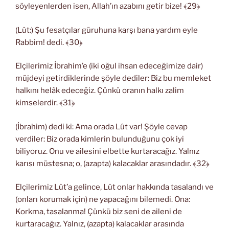
söyleyenlerden isen, Allah’ın azabını getir bize! ﴾29﴿
(Lût:) Şu fesatçılar güruhuna karşı bana yardım eyle
Rabbim! dedi. ﴾30﴿
Elçilerimiz İbrahim’e (iki oğul ihsan edeceğimize dair)
müjdeyi getirdiklerinde şöyle dediler: Biz bu memleket
halkını helâk edeceğiz. Çünkü oranın halkı zalim
kimselerdir. ﴾31﴿
(İbrahim) dedi ki: Ama orada Lût var! Şöyle cevap
verdiler: Biz orada kimlerin bulunduğunu çok iyi
biliyoruz. Onu ve ailesini elbette kurtaracağız. Yalnız
karısı müstesna; o, (azapta) kalacaklar arasındadır. ﴾32﴿
Elçilerimiz Lût’a gelince, Lût onlar hakkında tasalandı ve
(onları korumak için) ne yapacağını bilemedi. Ona:
Korkma, tasalanma! Çünkü biz seni de aileni de
kurtaracağız. Yalnız, (azapta) kalacaklar arasında