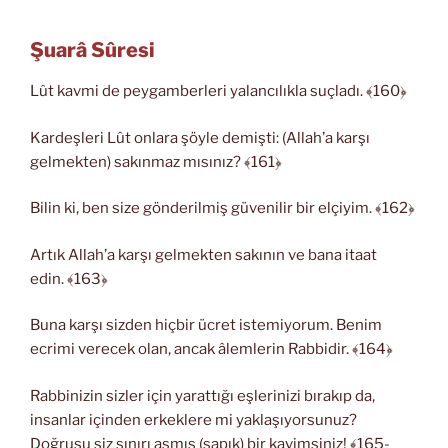
Şuarâ Sûresi
Lût kavmi de peygamberleri yalancılıkla suçladı. ﴾160﴿
Kardeşleri Lût onlara şöyle demişti: (Allah’a karşı
gelmekten) sakınmaz mısınız? ﴾161﴿
Bilin ki, ben size gönderilmiş güvenilir bir elçiyim. ﴾162﴿
Artık Allah’a karşı gelmekten sakının ve bana itaat
edin. ﴾163﴿
Buna karşı sizden hiçbir ücret istemiyorum. Benim
ecrimi verecek olan, ancak âlemlerin Rabbidir. ﴾164﴿
Rabbinizin sizler için yarattığı eşlerinizi bırakıp da,
insanlar içinden erkeklere mi yaklaşıyorsunuz?
Doğrusu siz sınırı aşmış (sapık) bir kavimsiniz! ﴾165-