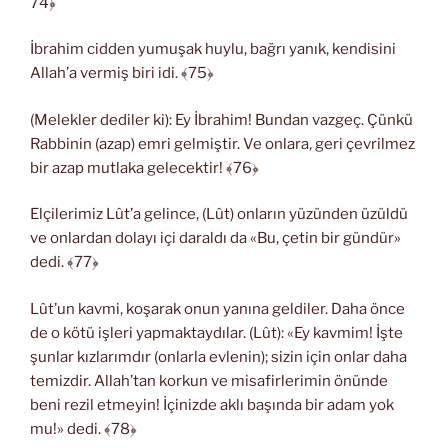
74﴿
İbrahim cidden yumuşak huylu, bağrı yanık, kendisini
Allah’a vermiş biri idi. ﴾75﴿
(Melekler dediler ki): Ey İbrahim! Bundan vazgeç. Çünkü
Rabbinin (azap) emri gelmiştir. Ve onlara, geri çevrilmez
bir azap mutlaka gelecektir! ﴾76﴿
Elçilerimiz Lût’a gelince, (Lût) onların yüzünden üzüldü
ve onlardan dolayı içi daraldı da «Bu, çetin bir gündür»
dedi. ﴾77﴿
Lût’un kavmi, koşarak onun yanına geldiler. Daha önce
de o kötü işleri yapmaktaydılar. (Lût): «Ey kavmim! İşte
şunlar kızlarımdır (onlarla evlenin); sizin için onlar daha
temizdir. Allah’tan korkun ve misafirlerimin önünde
beni rezil etmeyin! İçinizde aklı başında bir adam yok
mu!» dedi. ﴾78﴿