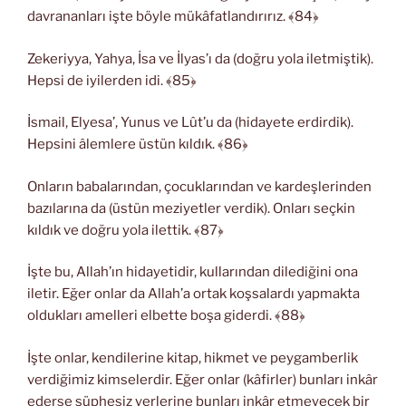
davrananları işte böyle mükâfatlandırırız. ﴾84﴿
Zekeriyya, Yahya, İsa ve İlyas’ı da (doğru yola iletmiştik).
Hepsi de iyilerden idi. ﴾85﴿
İsmail, Elyesa’, Yunus ve Lût’u da (hidayete erdirdik).
Hepsini âlemlere üstün kıldık. ﴾86﴿
Onların babalarından, çocuklarından ve kardeşlerinden
bazılarına da (üstün meziyetler verdik). Onları seçkin
kıldık ve doğru yola ilettik. ﴾87﴿
İşte bu, Allah’ın hidayetidir, kullarından dilediğini ona
iletir. Eğer onlar da Allah’a ortak koşsalardı yapmakta
oldukları amelleri elbette boşa giderdi. ﴾88﴿
İşte onlar, kendilerine kitap, hikmet ve peygamberlik
verdiğimiz kimselerdir. Eğer onlar (kâfirler) bunları inkâr
ederse şüphesiz yerlerine bunları inkâr etmeyecek bir