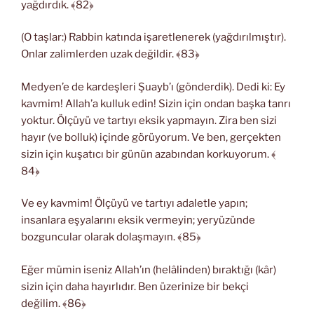
yağdırdık. ﴾82﴿
(O taşlar:) Rabbin katında işaretlenerek (yağdırılmıştır).
Onlar zalimlerden uzak değildir. ﴾83﴿
Medyen’e de kardeşleri Şuayb’ı (gönderdik). Dedi ki: Ey
kavmim! Allah’a kulluk edin! Sizin için ondan başka tanrı
yoktur. Ölçüyü ve tartıyı eksik yapmayın. Zira ben sizi
hayır (ve bolluk) içinde görüyorum. Ve ben, gerçekten
sizin için kuşatıcı bir günün azabından korkuyorum. ﴾
84﴿
Ve ey kavmim! Ölçüyü ve tartıyı adaletle yapın;
insanlara eşyalarını eksik vermeyin; yeryüzünde
bozguncular olarak dolaşmayın. ﴾85﴿
Eğer mümin iseniz Allah’ın (helâlinden) bıraktığı (kâr)
sizin için daha hayırlıdır. Ben üzerinize bir bekçi
değilim. ﴾86﴿