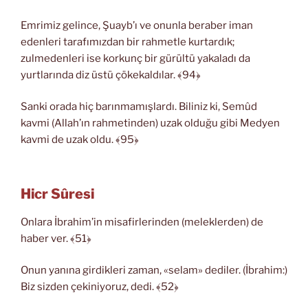
Emrimiz gelince, Şuayb’ı ve onunla beraber iman
edenleri tarafımızdan bir rahmetle kurtardık;
zulmedenleri ise korkunç bir gürültü yakaladı da
yurtlarında diz üstü çökekaldılar. ﴾94﴿
Sanki orada hiç barınmamışlardı. Biliniz ki, Semûd
kavmi (Allah’ın rahmetinden) uzak olduğu gibi Medyen
kavmi de uzak oldu. ﴾95﴿
Hicr Sûresi
Onlara İbrahim’in misafirlerinden (meleklerden) de
haber ver. ﴾51﴿
Onun yanına girdikleri zaman, «selam» dediler. (İbrahim:)
Biz sizden çekiniyoruz, dedi. ﴾52﴿