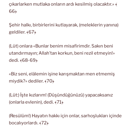
çıkarlarken mutlaka onların ardı kesilmiş olacaktır.» ﴾
66﴿
Şehir halkı, birbirlerini kutlayarak, (meleklerin yanına)
geldiler. ﴾67﴿
(Lût) onlara «Bunlar benim misafirimdir. Sakın beni
utandırmayın; Allah’tan korkun, beni rezil etmeyin!»
dedi. ﴾68-69﴿
«Biz seni, elâlemin işine karışmaktan men etmemiş
miydik?» dediler. ﴾70﴿
(Lût:) İşte kızlarım! (Düşündüğünüzü) yapacaksanız
(onlarla evlenin), dedi. ﴾71﴿
(Resûlüm!) Hayatın hakkı için onlar, sarhoşlukları içinde
bocalıyorlardı. ﴾72﴿