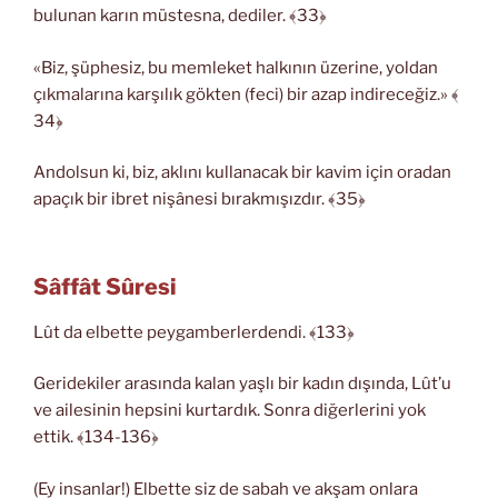
bulunan karın müstesna, dediler. ﴾33﴿
«Biz, şüphesiz, bu memleket halkının üzerine, yoldan
çıkmalarına karşılık gökten (feci) bir azap indireceğiz.» ﴾
34﴿
Andolsun ki, biz, aklını kullanacak bir kavim için oradan
apaçık bir ibret nişânesi bırakmışızdır. ﴾35﴿
Sâffât Sûresi
Lût da elbette peygamberlerdendi. ﴾133﴿
Geridekiler arasında kalan yaşlı bir kadın dışında, Lût’u
ve ailesinin hepsini kurtardık. Sonra diğerlerini yok
ettik. ﴾134-136﴿
(Ey insanlar!) Elbette siz de sabah ve akşam onlara