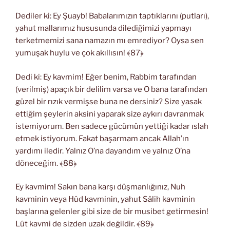
Dediler ki: Ey Şuayb! Babalarımızın taptıklarını (putları),
yahut mallarımız hususunda dilediğimizi yapmayı
terketmemizi sana namazın mı emrediyor? Oysa sen
yumuşak huylu ve çok akıllısın! ﴾87﴿
Dedi ki: Ey kavmim! Eğer benim, Rabbim tarafından
(verilmiş) apaçık bir delilim varsa ve O bana tarafından
güzel bir rızık vermişse buna ne dersiniz? Size yasak
ettiğim şeylerin aksini yaparak size aykırı davranmak
istemiyorum. Ben sadece gücümün yettiği kadar ıslah
etmek istiyorum. Fakat başarmam ancak Allah’ın
yardımı iledir. Yalnız O’na dayandım ve yalnız O’na
döneceğim. ﴾88﴿
Ey kavmim! Sakın bana karşı düşmanlığınız, Nuh
kavminin veya Hûd kavminin, yahut Sâlih kavminin
başlarına gelenler gibi size de bir musibet getirmesin!
Lût kavmi de sizden uzak değildir. ﴾89﴿