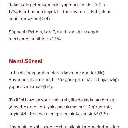
(fakat yola gelmeyenlerin) yağmuru ne de kötü! ﴾
173﴿ Elbet bunda büyük bir ibret vardır; fakat çokları
iman etmezler. ﴾174﴿
Şüphesiz Rabbin, işte O, mutlak galip ve engin
merhamet sahibidir. ﴾175﴿
Neml Sûresi
Lût’u da (peygamber olarak kavmine gönderdik.)
Kavmine şöyle demişti: Göz göre göre hâla o hayâsızlığı
yapacak mısınız? ﴾54﴿
(Bu ilâhî ikazdan sonra hâla) siz, ille de kadınları bırakıp
şehvetle erkeklere yaklaşacak mısınız? Doğrusu siz,
beyinsizlikte devam edegelen bir kavimsiniz! ﴾55﴿
Kavminin cevabı sadece: «Lût ailesini memleketinizden