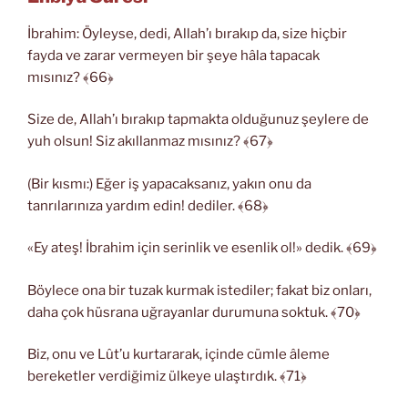
İbrahim: Öyleyse, dedi, Allah’ı bırakıp da, size hiçbir
fayda ve zarar vermeyen bir şeye hâla tapacak
mısınız? ﴾66﴿
Size de, Allah’ı bırakıp tapmakta olduğunuz şeylere de
yuh olsun! Siz akıllanmaz mısınız? ﴾67﴿
(Bir kısmı:) Eğer iş yapacaksanız, yakın onu da
tanrılarınıza yardım edin! dediler. ﴾68﴿
«Ey ateş! İbrahim için serinlik ve esenlik ol!» dedik. ﴾69﴿
Böylece ona bir tuzak kurmak istediler; fakat biz onları,
daha çok hüsrana uğrayanlar durumuna soktuk. ﴾70﴿
Biz, onu ve Lût’u kurtararak, içinde cümle âleme
bereketler verdiğimiz ülkeye ulaştırdık. ﴾71﴿