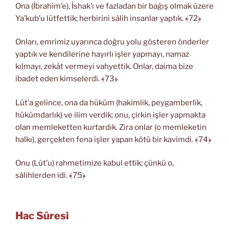
Ona (İbrahim’e), İshak’ı ve fazladan bir bağış olmak üzere
Ya’kub’u lütfettik; herbirini sâlih insanlar yaptık. ﴾72﴿
Onları, emrimiz uyarınca doğru yolu gösteren önderler
yaptık ve kendilerine hayırlı işler yapmayı, namaz
kılmayı, zekât vermeyi vahyettik. Onlar, daima bize
ibadet eden kimselerdi. ﴾73﴿
Lût’a gelince, ona da hüküm (hakimlik, peygamberlik,
hükümdarlık) ve ilim verdik; onu, çirkin işler yapmakta
olan memleketten kurtardık. Zira onlar (o memleketin
halkı), gerçekten fena işler yapan kötü bir kavimdi. ﴾74﴿
Onu (Lût’u) rahmetimize kabul ettik; çünkü o,
sâlihlerden idi. ﴾75﴿
Hac Sûresi