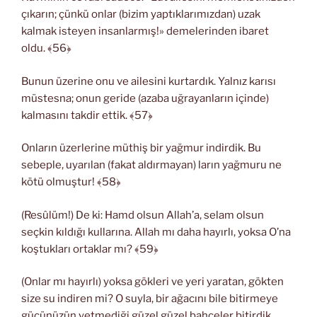
çıkarın; çünkü onlar (bizim yaptıklarımızdan) uzak
kalmak isteyen insanlarmış!» demelerinden ibaret
oldu. ﴾56﴿
Bunun üzerine onu ve ailesini kurtardık. Yalnız karısı
müstesna; onun geride (azaba uğrayanların içinde)
kalmasını takdir ettik. ﴾57﴿
Onların üzerlerine müthiş bir yağmur indirdik. Bu
sebeple, uyarılan (fakat aldırmayan) ların yağmuru ne
kötü olmuştur! ﴾58﴿
(Resûlüm!) De ki: Hamd olsun Allah’a, selam olsun
seçkin kıldığı kullarına. Allah mı daha hayırlı, yoksa O’na
koştukları ortaklar mı? ﴾59﴿
(Onlar mı hayırlı) yoksa gökleri ve yeri yaratan, gökten
size su indiren mi? O suyla, bir ağacını bile bitirmeye
gücünüzün yetmediği güzel güzel bahçeler bitirdik.