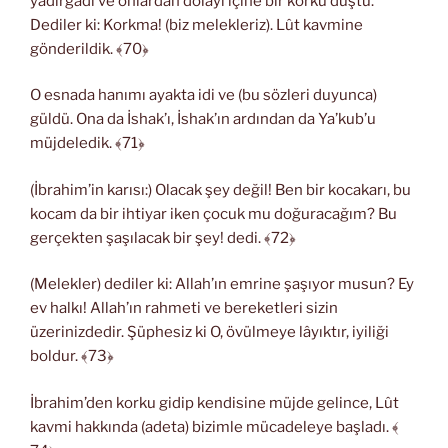
yadırgadı ve onlardan dolayı içine bir korku düştü.
Dediler ki: Korkma! (biz melekleriz). Lût kavmine
gönderildik. ﴾70﴿
O esnada hanımı ayakta idi ve (bu sözleri duyunca)
güldü. Ona da İshak’ı, İshak’ın ardından da Ya’kub’u
müjdeledik. ﴾71﴿
(İbrahim’in karısı:) Olacak şey değil! Ben bir kocakarı, bu
kocam da bir ihtiyar iken çocuk mu doğuracağım? Bu
gerçekten şaşılacak bir şey! dedi. ﴾72﴿
(Melekler) dediler ki: Allah’ın emrine şaşıyor musun? Ey
ev halkı! Allah’ın rahmeti ve bereketleri sizin
üzerinizdedir. Şüphesiz ki O, övülmeye lâyıktır, iyiliği
boldur. ﴾73﴿
İbrahim’den korku gidip kendisine müjde gelince, Lût
kavmi hakkında (adeta) bizimle mücadeleye başladı. ﴾