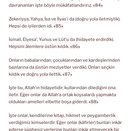
davrananları işte böyle mükâfatlandırırız. ﴾84﴿
Zekeriyya, Yahya, İsa ve İlyas’ı da (doğru yola iletmiştik).
Hepsi de iyilerden idi. ﴾85﴿
İsmail, Elyesa’, Yunus ve Lût’u da (hidayete erdirdik).
Hepsini âlemlere üstün kıldık. ﴾86﴿
Onların babalarından, çocuklarından ve kardeşlerinden
bazılarına da (üstün meziyetler verdik). Onları seçkin
kıldık ve doğru yola ilettik. ﴾87﴿
İşte bu, Allah’ın hidayetidir, kullarından dilediğini ona
iletir. Eğer onlar da Allah’a ortak koşsalardı yapmakta
oldukları amelleri elbette boşa giderdi. ﴾88﴿
İşte onlar, kendilerine kitap, hikmet ve peygamberlik
verdiğimiz kimselerdir. Eğer onlar (kâfirler) bunları inkâr
ederse şüphesiz yerlerine bunları inkâr etmeyecek bir