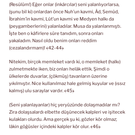
(Resûlüm!) Eğer onlar (inkârcılar) seni yalanlıyorlarsa,
(şunu bil ki) onlardan önce Nuh’un kavmi, Âd, Semûd,
İbrahim’in kavmi, Lût’un kavmi ve Medyen halkı da
(peygamberlerini) yalanladılar. Musa da yalanlanmıştı.
İşte ben o kâfirlere süre tanıdım, sonra onları
yakaladım. Nasıl oldu benim onları reddim
(cezalandırmam)! ﴾42-44﴿
Nitekim, birçok memleket vardı ki, o memleket (halkı)
zulmetmekte iken, biz onları helâk ettik. Şimdi o
ülkelerde duvarlar, (çökmüş) tavanların üzerine
yıkılmıştır. Nice kullanılmaz hale gelmiş kuyular ve (ıssız
kalmış) ulu saraylar vardır. ﴾45﴿
(Seni yalanlayanlar) hiç yeryüzünde dolaşmadılar mı?
Zira dolaşsalardı elbette düşünecek kalpleri ve işitecek
kulakları olurdu. Ama gerçek şu ki, gözler kör olmaz;
lâkin göğüsler içindeki kalpler kör olur. ﴾46﴿