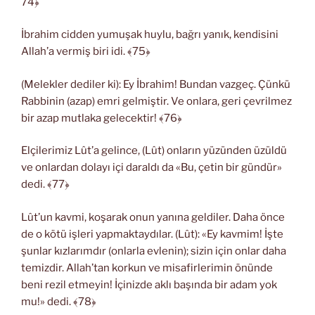
74﴿
İbrahim cidden yumuşak huylu, bağrı yanık, kendisini
Allah’a vermiş biri idi. ﴾75﴿
(Melekler dediler ki): Ey İbrahim! Bundan vazgeç. Çünkü
Rabbinin (azap) emri gelmiştir. Ve onlara, geri çevrilmez
bir azap mutlaka gelecektir! ﴾76﴿
Elçilerimiz Lût’a gelince, (Lût) onların yüzünden üzüldü
ve onlardan dolayı içi daraldı da «Bu, çetin bir gündür»
dedi. ﴾77﴿
Lût’un kavmi, koşarak onun yanına geldiler. Daha önce
de o kötü işleri yapmaktaydılar. (Lût): «Ey kavmim! İşte
şunlar kızlarımdır (onlarla evlenin); sizin için onlar daha
temizdir. Allah’tan korkun ve misafirlerimin önünde
beni rezil etmeyin! İçinizde aklı başında bir adam yok
mu!» dedi. ﴾78﴿