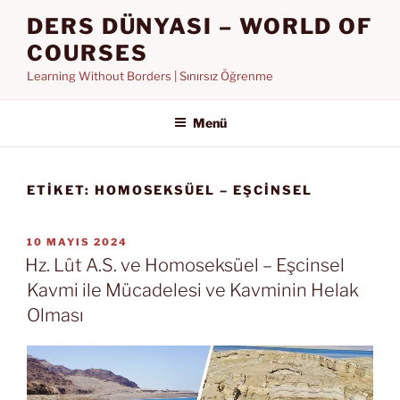
İçeriğe
DERS DÜNYASI – WORLD OF
geç
COURSES
Learning Without Borders | Sınırsız Öğrenme
Menü
ETIKET:
HOMOSEKSÜEL – EŞCINSEL
YAYIM
10 MAYIS 2024
TARIHI
Hz. Lût A.S. ve Homoseksüel – Eşcinsel
Kavmi ile Mücadelesi ve Kavminin Helak
Olması