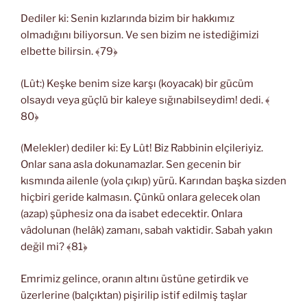
Dediler ki: Senin kızlarında bizim bir hakkımız
olmadığını biliyorsun. Ve sen bizim ne istediğimizi
elbette bilirsin. ﴾79﴿
(Lût:) Keşke benim size karşı (koyacak) bir gücüm
olsaydı veya güçlü bir kaleye sığınabilseydim! dedi. ﴾
80﴿
(Melekler) dediler ki: Ey Lût! Biz Rabbinin elçileriyiz.
Onlar sana asla dokunamazlar. Sen gecenin bir
kısmında ailenle (yola çıkıp) yürü. Karından başka sizden
hiçbiri geride kalmasın. Çünkü onlara gelecek olan
(azap) şüphesiz ona da isabet edecektir. Onlara
vâdolunan (helâk) zamanı, sabah vaktidir. Sabah yakın
değil mi? ﴾81﴿
Emrimiz gelince, oranın altını üstüne getirdik ve
üzerlerine (balçıktan) pişirilip istif edilmiş taşlar