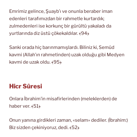
Emrimiz gelince, Şuayb’ı ve onunla beraber iman
edenleri tarafımızdan bir rahmetle kurtardık;
zulmedenleri ise korkunç bir gürültü yakaladı da
yurtlarında diz üstü çökekaldılar. ﴾94﴿
Sanki orada hiç barınmamışlardı. Biliniz ki, Semûd
kavmi (Allah’ın rahmetinden) uzak olduğu gibi Medyen
kavmi de uzak oldu. ﴾95﴿
Hicr Sûresi
Onlara İbrahim’in misafirlerinden (meleklerden) de
haber ver. ﴾51﴿
Onun yanına girdikleri zaman, «selam» dediler. (İbrahim:)
Biz sizden çekiniyoruz, dedi. ﴾52﴿