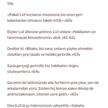
59﴿
«(Fakat Lût’un) karısı müstesna; biz onun geri
kalanlardan olmasını takdir ettik.» ﴾60﴿
Elçiler Lût âilesine gelince, Lût onlara: «Hakikaten siz
tanınmayan kimselersiniz» dedi. ﴾61-62﴿
Dediler ki: «Bilakis, biz sana, onların şüphe etmekte
oldukları şeyi (azabı ve helâkı) getirdik. ﴾63﴿
Sana gerçeği getirdik; biz, hakikaten doğru
söyleyenleriz. ﴾64﴿
Gecenin bir bölümünde aile fertlerini yola çıkar, sen de
arkalarından yürü. Sizden hiç kimse, sakın dönüp de
ardına bakmasın, istenen yere gidin.» ﴾65﴿
Ona (Lût’a) şu hükmümüzü vahyettik: «Sabaha