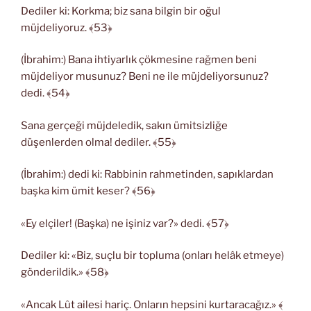
Dediler ki: Korkma; biz sana bilgin bir oğul
müjdeliyoruz. ﴾53﴿
(İbrahim:) Bana ihtiyarlık çökmesine rağmen beni
müjdeliyor musunuz? Beni ne ile müjdeliyorsunuz?
dedi. ﴾54﴿
Sana gerçeği müjdeledik, sakın ümitsizliğe
düşenlerden olma! dediler. ﴾55﴿
(İbrahim:) dedi ki: Rabbinin rahmetinden, sapıklardan
başka kim ümit keser? ﴾56﴿
«Ey elçiler! (Başka) ne işiniz var?» dedi. ﴾57﴿
Dediler ki: «Biz, suçlu bir topluma (onları helâk etmeye)
gönderildik.» ﴾58﴿
«Ancak Lût ailesi hariç. Onların hepsini kurtaracağız.» ﴾