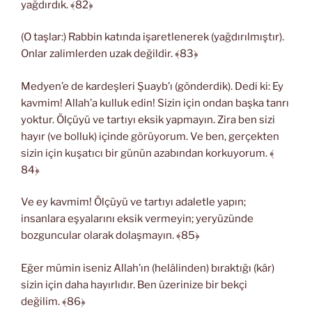
yağdırdık. ﴾82﴿
(O taşlar:) Rabbin katında işaretlenerek (yağdırılmıştır).
Onlar zalimlerden uzak değildir. ﴾83﴿
Medyen’e de kardeşleri Şuayb’ı (gönderdik). Dedi ki: Ey
kavmim! Allah’a kulluk edin! Sizin için ondan başka tanrı
yoktur. Ölçüyü ve tartıyı eksik yapmayın. Zira ben sizi
hayır (ve bolluk) içinde görüyorum. Ve ben, gerçekten
sizin için kuşatıcı bir günün azabından korkuyorum. ﴾
84﴿
Ve ey kavmim! Ölçüyü ve tartıyı adaletle yapın;
insanlara eşyalarını eksik vermeyin; yeryüzünde
bozguncular olarak dolaşmayın. ﴾85﴿
Eğer mümin iseniz Allah’ın (helâlinden) bıraktığı (kâr)
sizin için daha hayırlıdır. Ben üzerinize bir bekçi
değilim. ﴾86﴿