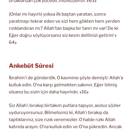
ortaklardan çok yücedir, münezzehtir. ﴾63﴿
(Onlar mı hayırlı) yoksa ilk baştan yaratan, sonra
yaratmayı tekrar eden ve sizi hem gökten hem yerden
rızıklandıran mı? Allah’tan başka bir tanrı mı var! De ki:
Eğer doğru söylüyorsanız siz kesin delilinizi getirin! ﴾
64﴿
Ankebût Sûresi
İbrahim’i de gönderdik. O kavmine şöyle demişti: Allah’a
kulluk edin. O’na karşı gelmekten sakının. Eğer bilmiş
olsanız bu sizin için daha hayırlıdır. ﴾16﴿
Siz Allah’ı bırakıp birtakım putlara tapıyor, asılsız sözler
uyduruyorsunuz. Bilmelisiniz ki, Allah’ı bırakıp da
taptıklarınız, size rızık veremezler. O halde rızkı Allah
katında arayın. O’na kulluk edin ve O’na şükredin. Ancak