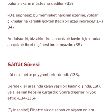
bulunan karın müstesna, dediler. ﴾33﴿
«Biz, şüphesiz, bu memleket halkının üzerine, yoldan
çıkmalarına karşılık gökten (feci) bir azap indireceğiz.» ﴾
34﴿
Andolsun ki, biz, aklını kullanacak bir kavim için oradan
apaçık bir ibret nişânesi bırakmışızdır. ﴾35﴿
Sâffât Sûresi
Lût da elbette peygamberlerdendi. ﴾133﴿
Geridekiler arasında kalan yaşlı bir kadın dışında, Lût’u
ve ailesinin hepsini kurtardık. Sonra diğerlerini yok
ettik. ﴾134-136﴿
(Ey insanlar!) Elbette siz de sabah ve akşam onlara