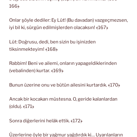
166﴿
Onlar şöyle dediler: Ey Lût! (Bu davadan) vazgeçmezsen,
iyi bil ki, sürgün edilmişlerden olacaksın! ﴾167﴿
Lût: Doğrusu, dedi, ben sizin bu işinizden
tiksinmekteyim! ﴾168﴿
Rabbim! Beni ve ailemi, onların yapageldiklerinden
(vebalinden) kurtar. ﴾169﴿
Bunun üzerine onu ve bütün ailesini kurtardık. ﴾170﴿
Ancak bir kocakarı müstesna. O, geride kalanlardan
(oldu). ﴾171﴿
Sonra diğerlerini helâk ettik. ﴾172﴿
Üzerlerine öyle bir yağmur yağdırdık ki… Uyarılanların