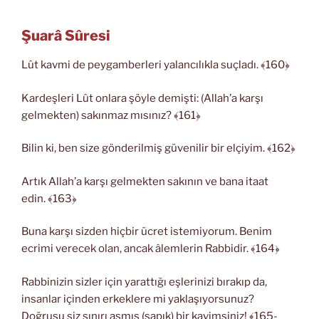
Şuarâ Sûresi
Lût kavmi de peygamberleri yalancılıkla suçladı. ﴾160﴿
Kardeşleri Lût onlara şöyle demişti: (Allah’a karşı
gelmekten) sakınmaz mısınız? ﴾161﴿
Bilin ki, ben size gönderilmiş güvenilir bir elçiyim. ﴾162﴿
Artık Allah’a karşı gelmekten sakının ve bana itaat
edin. ﴾163﴿
Buna karşı sizden hiçbir ücret istemiyorum. Benim
ecrimi verecek olan, ancak âlemlerin Rabbidir. ﴾164﴿
Rabbinizin sizler için yarattığı eşlerinizi bırakıp da,
insanlar içinden erkeklere mi yaklaşıyorsunuz?
Doğrusu siz sınırı aşmış (sapık) bir kavimsiniz! ﴾165-