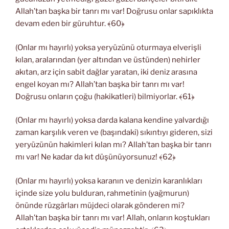
Allah’tan başka bir tanrı mı var! Doğrusu onlar sapıklıkta
devam eden bir güruhtur. ﴾60﴿
(Onlar mı hayırlı) yoksa yeryüzünü oturmaya elverişli
kılan, aralarından (yer altından ve üstünden) nehirler
akıtan, arz için sabit dağlar yaratan, iki deniz arasına
engel koyan mı? Allah’tan başka bir tanrı mı var!
Doğrusu onların çoğu (hakikatleri) bilmiyorlar. ﴾61﴿
(Onlar mı hayırlı) yoksa darda kalana kendine yalvardığı
zaman karşılık veren ve (başındaki) sıkıntıyı gideren, sizi
yeryüzünün hakimleri kılan mı? Allah’tan başka bir tanrı
mı var! Ne kadar da kıt düşünüyorsunuz! ﴾62﴿
(Onlar mı hayırlı) yoksa karanın ve denizin karanlıkları
içinde size yolu bulduran, rahmetinin (yağmurun)
önünde rüzgârları müjdeci olarak gönderen mi?
Allah’tan başka bir tanrı mı var! Allah, onların koştukları