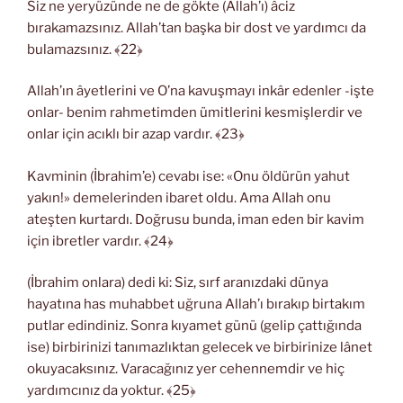
Siz ne yeryüzünde ne de gökte (Allah’ı) âciz
bırakamazsınız. Allah’tan başka bir dost ve yardımcı da
bulamazsınız. ﴾22﴿
Allah’ın âyetlerini ve O’na kavuşmayı inkâr edenler -işte
onlar- benim rahmetimden ümitlerini kesmişlerdir ve
onlar için acıklı bir azap vardır. ﴾23﴿
Kavminin (İbrahim’e) cevabı ise: «Onu öldürün yahut
yakın!» demelerinden ibaret oldu. Ama Allah onu
ateşten kurtardı. Doğrusu bunda, iman eden bir kavim
için ibretler vardır. ﴾24﴿
(İbrahim onlara) dedi ki: Siz, sırf aranızdaki dünya
hayatına has muhabbet uğruna Allah’ı bırakıp birtakım
putlar edindiniz. Sonra kıyamet günü (gelip çattığında
ise) birbirinizi tanımazlıktan gelecek ve birbirinize lânet
okuyacaksınız. Varacağınız yer cehennemdir ve hiç
yardımcınız da yoktur. ﴾25﴿