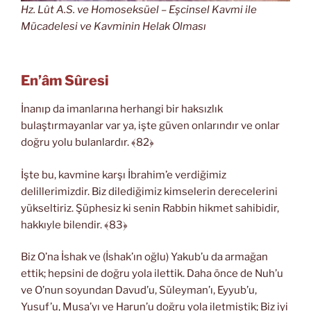
Hz. Lût A.S. ve Homoseksüel – Eşcinsel Kavmi ile
Mücadelesi ve Kavminin Helak Olması
En’âm Sûresi
İnanıp da imanlarına herhangi bir haksızlık
bulaştırmayanlar var ya, işte güven onlarındır ve onlar
doğru yolu bulanlardır. ﴾82﴿
İşte bu, kavmine karşı İbrahim’e verdiğimiz
delillerimizdir. Biz dilediğimiz kimselerin derecelerini
yükseltiriz. Şüphesiz ki senin Rabbin hikmet sahibidir,
hakkıyle bilendir. ﴾83﴿
Biz O’na İshak ve (İshak’ın oğlu) Yakub’u da armağan
ettik; hepsini de doğru yola ilettik. Daha önce de Nuh’u
ve O’nun soyundan Davud’u, Süleyman’ı, Eyyub’u,
Yusuf’u, Musa’yı ve Harun’u doğru yola iletmiştik; Biz iyi