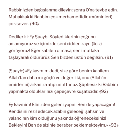
Rabbinizden bağışlanma dileyin; sonra O’na tevbe edin.
Muhakkak ki Rabbim çok merhametlidir, (müminleri)
çok sever. ﴾90﴿
Dediler ki: Ey Şuayb! Söylediklerinin çoğunu
anlamıyoruz ve içimizde seni cidden zayıf (âciz)
görüyoruz! Eğer kabilen olmasa, seni mutlaka
taşlayarak öldürürüz. Sen bizden üstün değilsin. ﴾91﴿
(Şuayb:) «Ey kavmim dedi, size göre benim kabilem
Allah’tan daha mı güçlü ve değerli ki, onu (Allah’ın
emirlerini) arkanıza atıp unuttunuz. Şüphesiz ki Rabbim
yapmakta olduklarınızı çepeçevre kuşatıcıdır. ﴾92﴿
Ey kavmim! Elinizden geleni yapın! Ben de yapacağım!
Kendisini rezil edecek azabın geleceği şahsın ve
yalancının kim olduğunu yakında öğreneceksiniz!
Bekleyin! Ben de sizinle beraber beklemekteyim.» ﴾93﴿