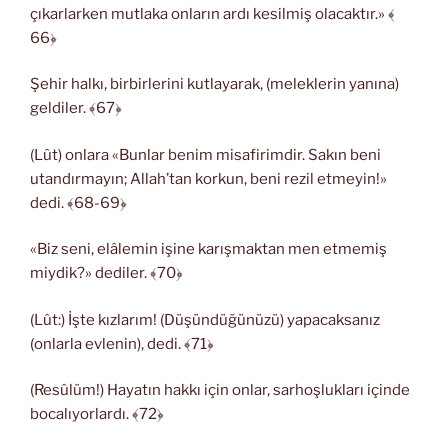
çıkarlarken mutlaka onların ardı kesilmiş olacaktır.» ﴾
66﴿
Şehir halkı, birbirlerini kutlayarak, (meleklerin yanına)
geldiler. ﴾67﴿
(Lût) onlara «Bunlar benim misafirimdir. Sakın beni
utandırmayın; Allah’tan korkun, beni rezil etmeyin!»
dedi. ﴾68-69﴿
«Biz seni, elâlemin işine karışmaktan men etmemiş
miydik?» dediler. ﴾70﴿
(Lût:) İşte kızlarım! (Düşündüğünüzü) yapacaksanız
(onlarla evlenin), dedi. ﴾71﴿
(Resûlüm!) Hayatın hakkı için onlar, sarhoşlukları içinde
bocalıyorlardı. ﴾72﴿