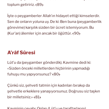
toplum getiririz. ﴾89﴿
İşte o peygamberler Allah’ın hidayet ettiği kimselerdir.
Sen de onların yoluna uy. De ki: Ben buna (peygamberlik
görevime) karşılık sizden bir ücret istemiyorum. Bu
(Kur’an) âlemler için ancak bir öğüttür. ﴾90﴿
A’râf Sûresi
Lût’u da (peygamber gönderdik). Kavmine dedi ki:
«Sizden önceki milletlerden hiçbirinin yapmadığı
fuhuşu mu yapıyorsunuz? ﴾80﴿
Çünkü siz, şehveti tatmin için kadınları bırakıp da
şehvetle erkeklere yanaşıyorsunuz. Doğrusu siz taşkın
bir milletsiniz.» ﴾81﴿
Kavminin cevabı: Onları (Lût’u ve taraftarlarını)