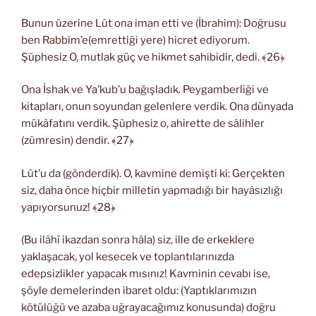
Bunun üzerine Lût ona iman etti ve (İbrahim): Doğrusu
ben Rabbim’e(emrettiği yere) hicret ediyorum.
Şüphesiz O, mutlak güç ve hikmet sahibidir, dedi. ﴾26﴿
Ona İshak ve Ya’kub’u bağışladık. Peygamberliği ve
kitapları, onun soyundan gelenlere verdik. Ona dünyada
mükâfatını verdik. Şüphesiz o, ahirette de sâlihler
(zümresin) dendir. ﴾27﴿
Lût’u da (gönderdik). O, kavmine demişti ki: Gerçekten
siz, daha önce hiçbir milletin yapmadığı bir hayâsızlığı
yapıyorsunuz! ﴾28﴿
(Bu ilâhî ikazdan sonra hâla) siz, ille de erkeklere
yaklaşacak, yol kesecek ve toplantılarınızda
edepsizlikler yapacak mısınız! Kavminin cevabı ise,
şöyle demelerinden ibaret oldu: (Yaptıklarımızın
kötülüğü ve azaba uğrayacağımız konusunda) doğru