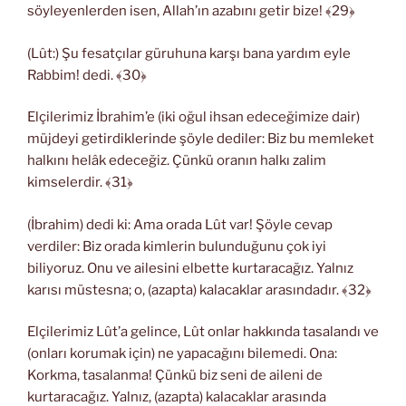
söyleyenlerden isen, Allah’ın azabını getir bize! ﴾29﴿
(Lût:) Şu fesatçılar güruhuna karşı bana yardım eyle
Rabbim! dedi. ﴾30﴿
Elçilerimiz İbrahim’e (iki oğul ihsan edeceğimize dair)
müjdeyi getirdiklerinde şöyle dediler: Biz bu memleket
halkını helâk edeceğiz. Çünkü oranın halkı zalim
kimselerdir. ﴾31﴿
(İbrahim) dedi ki: Ama orada Lût var! Şöyle cevap
verdiler: Biz orada kimlerin bulunduğunu çok iyi
biliyoruz. Onu ve ailesini elbette kurtaracağız. Yalnız
karısı müstesna; o, (azapta) kalacaklar arasındadır. ﴾32﴿
Elçilerimiz Lût’a gelince, Lût onlar hakkında tasalandı ve
(onları korumak için) ne yapacağını bilemedi. Ona:
Korkma, tasalanma! Çünkü biz seni de aileni de
kurtaracağız. Yalnız, (azapta) kalacaklar arasında