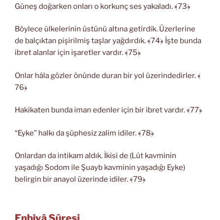
Güneş doğarken onları o korkunç ses yakaladı. ﴾73﴿
Böylece ülkelerinin üstünü altına getirdik. Üzerlerine
de balçıktan pişirilmiş taşlar yağdırdık. ﴾74﴿ İşte bunda
ibret alanlar için işaretler vardır. ﴾75﴿
Onlar hâla gözler önünde duran bir yol üzerindedirler. ﴾
76﴿
Hakikaten bunda iman edenler için bir ibret vardır. ﴾77﴿
“Eyke” halkı da şüphesiz zalim idiler. ﴾78﴿
Onlardan da intikam aldık. İkisi de (Lût kavminin
yaşadığı Sodom ile Şuayb kavminin yaşadığı Eyke)
belirgin bir anayol üzerinde idiler. ﴾79﴿
Enbiyâ Sûresi