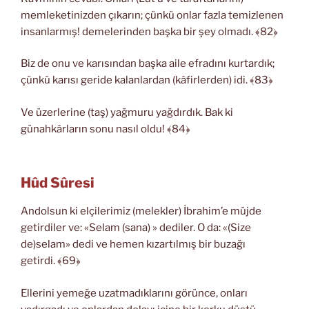
memleketinizden çıkarın; çünkü onlar fazla temizlenen
insanlarmış! demelerinden başka bir şey olmadı. ﴾82﴿
Biz de onu ve karısından başka aile efradını kurtardık;
çünkü karısı geride kalanlardan (kâfirlerden) idi. ﴾83﴿
Ve üzerlerine (taş) yağmuru yağdırdık. Bak ki
günahkârların sonu nasıl oldu! ﴾84﴿
Hûd Sûresi
Andolsun ki elçilerimiz (melekler) İbrahim’e müjde
getirdiler ve: «Selam (sana) » dediler. O da: «(Size
de)selam» dedi ve hemen kızartılmış bir buzağı
getirdi. ﴾69﴿
Ellerini yemeğe uzatmadıklarını görünce, onları