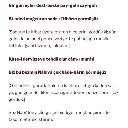
Bir gün eyler dest-beste pây-gâhı cây-gâh
Bî-aded mağrûrun sadr-ı i’tibârın görmüşüz
[Sadarette itibar üzere oturan nicelerini gördük ki; gün
geldi de onlar el pençe vaziyette pabuçluğu mekân
tuttular (yani hizmetçi oldular)]
Kâse-i deryûzeye tebdîl olur câm-ı murâd
Biz bu bezmin Nâbîyâ çok bâde-hârın görmüşüz
[O elindeki –gururla kaldırıp kaldırıp- içtiğin kadeh var
ya, gün gelir de dilenci çanağına döner; benzerlerini çok
gördük.]
Söz Nâbî’den açıldığı için bir diğer meşhur şiirini de
takdim etmek isterim.