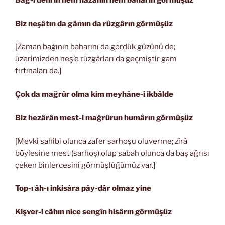
Bâğ-ı dehrin hem hazânın hem bahârın görmüşüz
Biz neşâtın da gâmın da rûzgârın görmüşüz
[Zaman bağının baharını da gördük güzünü de;
üzerimizden neş’e rüzgârları da geçmiştir gam
fırtınaları da.]
Çok da mağrûr olma kim meyhâne-i ikbâlde
Biz hezârân mest-i mağrûrun humârın görmüşüz
[Mevki sahibi olunca zafer sarhoşu oluverme; zîrâ
böylesine mest (sarhoş) olup sabah olunca da baş ağrısı
çeken binlercesini görmüşlüğümüz var.]
Top-ı âh-ı inkisâra pây-dâr olmaz yine
Kişver-i câhın nice sengîn hisârın görmüşüz