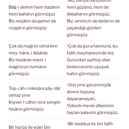
•Biz, dünya bahçesinin
Bâğ-ı dehrin hem hazânın
hem güzünü, hem de
hem bahârın görmüşüz
ilkbaharını görmüşüz,
Biz neşâtın da gamın da
Biz, sevincin de kederin de
rûzgârın görmüşüz
yaşandığı günleri
görmüşüz.
Çok da mağrûr olma kim
•Çok da gururlanma ki, bu
mey-hâne-i ikbâlde
talih meyhanesinde biz,
Biz hezâran mest-i
Gururdan sarhoş olan
mağrûrun humârın
binlercesinin uyuşuk
görmüşüz
halini görmüşüz.
•(Ve) yine gücenmişlik
Top-ı âh-ı inkisâra pây-dâr
ahının topuna
olmaz yine
dayanamayan,
Kişver-i câhın nice sengin
Yüksek mevki ülkesinin
hisârın görmüşüz
taştan kalesini görmüşüz.
•Bir beddua ile bin talih
Bir hurûş ile eder bin