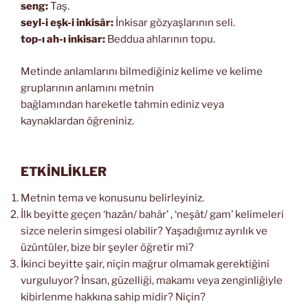
seng:
Taş.
seyl-i eşk-i inkisâr:
İnkisar gözyaşlarının seli.
top-ı ah-ı inkisar:
Beddua ahlarının topu.
Metinde anlamlarını bilmediğiniz kelime ve kelime
gruplarının anlamını metnin
bağlamından hareketle tahmin ediniz veya
kaynaklardan öğreniniz.
ETKİNLİKLER
Metnin tema ve konusunu belirleyiniz.
İlk beyitte geçen ‘hazân/ bahâr’ , ‘neşât/ gam’ kelimeleri
sizce nelerin simgesi olabilir? Yaşadığımız ayrılık ve
üzüntüler, bize bir şeyler öğretir mi?
İkinci beyitte şair, niçin mağrur olmamak gerektiğini
vurguluyor? İnsan, güzelliği, makamı veya zenginliğiyle
kibirlenme hakkına sahip midir? Niçin?