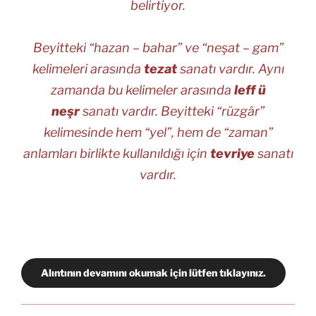
belirtiyor.
Beyitteki “
hazan – bahar
” ve “
neşat – gam
”
kelimeleri arasında
tezat
sanatı vardır. Aynı
zamanda bu kelimeler arasında
leff ü
neşr
sanatı vardır. Beyitteki “
rüzgâr
”
kelimesinde hem “yel”, hem de “zaman”
anlamları birlikte kullanıldığı için
tevriye
sanatı
vardır.
Alıntının devamını okumak için lütfen tıklayınız.