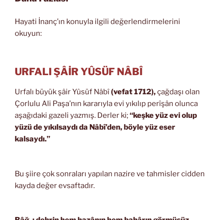
Hayati İnanç’ın konuyla ilgili değerlendirmelerini
okuyun:
URFALI ŞÂİR YÛSÜF NÂBÎ
Urfalı büyük şâir Yûsüf Nâbî
(vefat 1712),
çağdaşı olan
Çorlulu Ali Paşa’nın kararıyla evi yıkılıp perîşân olunca
aşağıdaki gazeli yazmış. Derler ki;
“keşke yüz evi olup
yüzü de yıkılsaydı da Nâbî’den, böyle yüz eser
kalsaydı.”
Bu şiire çok sonraları yapılan nazire ve tahmisler cidden
kayda değer evsaftadır.