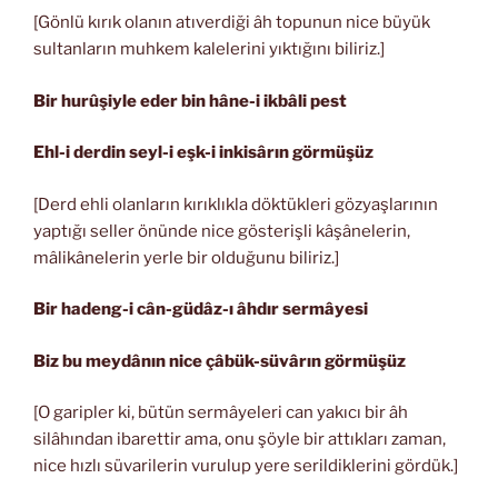
[Gönlü kırık olanın atıverdiği âh topunun nice büyük
sultanların muhkem kalelerini yıktığını biliriz.]
Bir hurûşiyle eder bin hâne-i ikbâli pest
Ehl-i derdin seyl-i eşk-i inkisârın görmüşüz
[Derd ehli olanların kırıklıkla döktükleri gözyaşlarının
yaptığı seller önünde nice gösterişli kâşânelerin,
mâlikânelerin yerle bir olduğunu biliriz.]
Bir hadeng-i cân-güdâz-ı âhdır sermâyesi
Biz bu meydânın nice çâbük-süvârın görmüşüz
[O garipler ki, bütün sermâyeleri can yakıcı bir âh
silâhından ibarettir ama, onu şöyle bir attıkları zaman,
nice hızlı süvarilerin vurulup yere serildiklerini gördük.]