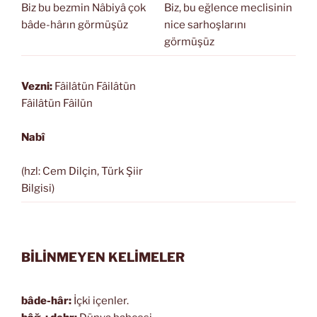
Biz bu bezmin Nâbiyâ çok
Biz, bu eğlence meclisinin
bâde-hârın görmüşüz
nice sarhoşlarını
görmüşüz
Vezni:
Fâilâtün Fâilâtün
Fâilâtün Fâilün
Nabî
(hzl: Cem Dilçin, Türk Şiir
Bilgisi)
BİLİNMEYEN KELİMELER
bâde-hâr:
İçki içenler.