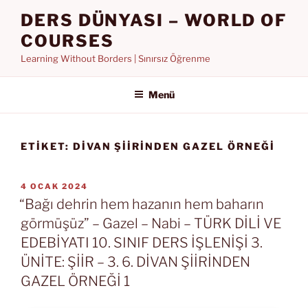
İçeriğe
DERS DÜNYASI – WORLD OF
geç
COURSES
Learning Without Borders | Sınırsız Öğrenme
Menü
ETIKET:
DİVAN ŞİİRİNDEN GAZEL ÖRNEĞİ
YAYIM
4 OCAK 2024
TARIHI
“Bağı dehrin hem hazanın hem baharın
görmüşüz” – Gazel – Nabi – TÜRK DİLİ VE
EDEBİYATI 10. SINIF DERS İŞLENİŞİ 3.
ÜNİTE: ŞİİR – 3. 6. DİVAN ŞİİRİNDEN
GAZEL ÖRNEĞİ 1