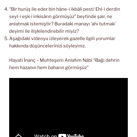
“Bir hurûş ile eder bin hâne-i ikbâli pest/ Ehl-i derdin
seyl-i eşk-i inkisârın görmüşüz” beytinde şair, ne
anlatmak istemiştir? Buradaki manayı ‘ahı tutmak’
deyimi ile ilişkilendirebilir miyiz?
Aşağıdaki videoyu izleyerek gazelle ilgili yorumlar
hakkında düşüncelerinizi söyleyiniz.
Hayati İnanç – Muhteşem Anlatım Nâbî “Bağı dehrin
hem hazanın hem baharın görmüşüz”