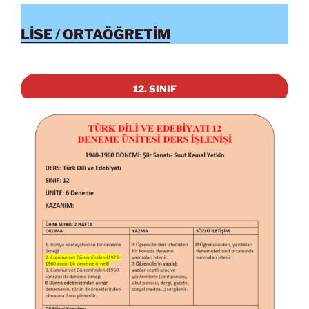
LİSE / ORTAÖĞRETİM
12. SINIF