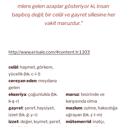
mlere gelen azaplar gösteriyor ki, insan
başıboş değil; bir celâl ve gayret sillesine her
vakit maruzdur.”
http://www.erisale.com/#content.tr.1.103
celâl
: haşmet, görkem,
yücelik (bk. c-l-l)
cereyan eden
: meydana
gelen
ekseriya
: çoğunlukla (bk.
maruz
: tesirinde ve
k-s̱-r)
karşısında olma
gayret
: şeref, haysiyet,
mazlum
: zulme, haksızlığa
izzet (bk. ğ-y-r)
uğrayan (bk. ẓ-l-m)
izzet
: değer, kıymet, şeref,
mütemerrid
: inatçı,