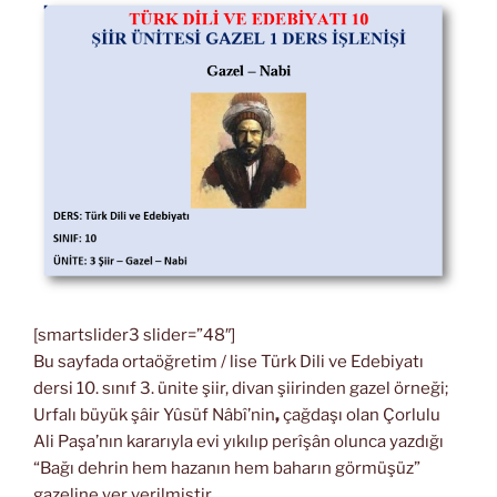
[smartslider3 slider=”48″]
Bu sayfada ortaöğretim / lise Türk Dili ve Edebiyatı
dersi 10. sınıf 3. ünite şiir, divan şiirinden gazel örneği;
Urfalı büyük şâir Yûsüf Nâbî’nin
,
çağdaşı olan Çorlulu
Ali Paşa’nın kararıyla evi yıkılıp perîşân olunca yazdığı
“Bağı dehrin hem hazanın hem baharın görmüşüz”
gazeline yer verilmiştir.