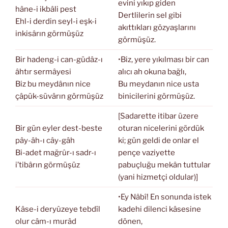
evini yıkıp giden
hâne-i ikbâli pest
Dertlilerin sel gibi
Ehl-i derdin seyl-i eşk-i
akıttıkları gözyaşlarını
inkisârın görmüşüz
görmüşüz.
Bir hadeng-i can-güdâz-ı
•Biz, yere yıkılması bir can
âhtır sermâyesi
alıcı ah okuna bağlı,
Biz bu meydânın nice
Bu meydanın nice usta
çâpük-süvârın görmüşüz
binicilerini görmüşüz.
[Sadarette itibar üzere
Bir gün eyler dest-beste
oturan nicelerini gördük
pây-âh-ı cây-gâh
ki; gün geldi de onlar el
Bi-adet mağrûr-ı sadr-ı
pençe vaziyette
i’tibârın görmüşüz
pabuçluğu mekân tuttular
(yani hizmetçi oldular)]
•Ey Nâbî! En sonunda istek
Kâse-i deryûzeye tebdîl
kadehi dilenci kâsesine
olur câm-ı murâd
dönen,