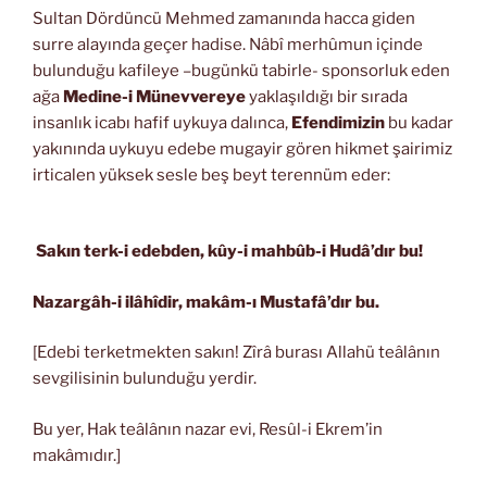
Sultan Dördüncü Mehmed zamanında hacca giden
surre alayında geçer hadise. Nâbî merhûmun içinde
bulunduğu kafileye –bugünkü tabirle- sponsorluk eden
ağa
Medine-i Münevvereye
yaklaşıldığı bir sırada
insanlık icabı hafif uykuya dalınca,
Efendimizin
bu kadar
yakınında uykuyu edebe mugayir gören hikmet şairimiz
irticalen yüksek sesle beş beyt terennüm eder:
Sakın terk-i edebden, kûy-i mahbûb-i Hudâ’dır bu!
Nazargâh-i ilâhîdir, makâm-ı Mustafâ’dır bu.
[Edebi terketmekten sakın! Zîrâ burası Allahü teâlânın
sevgilisinin bulunduğu yerdir.
Bu yer, Hak teâlânın nazar evi, Resûl-i Ekrem’in
makâmıdır.]