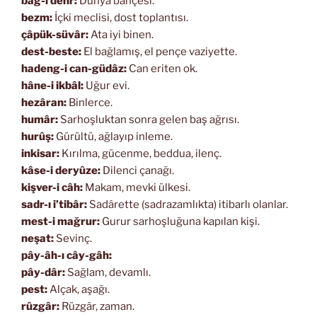
bâğ-ı dehr:
Dünya bahçesi.
bezm:
İçki meclisi, dost toplantısı.
çâpük-süvâr:
Ata iyi binen.
dest-beste:
El bağlamış, el pençe vaziyette.
hadeng-i can-güdâz:
Can eriten ok.
hâne-i ikbâl:
Uğur evi.
hezâran:
Binlerce.
humâr:
Sarhoşluktan sonra gelen baş ağrısı.
hurûş:
Gürültü, ağlayıp inleme.
inkisar:
Kırılma, gücenme, beddua, ilenç.
kâse-i deryûze:
Dilenci çanağı.
kişver-i câh:
Makam, mevki ülkesi.
sadr-ı i’tibâr:
Sadârette (sadrazamlıkta) itibarlı olanlar.
mest-i mağrur:
Gurur sarhoşluğuna kapılan kişi.
neşat:
Sevinç.
pây-âh-ı cây-gâh:
pây-dâr:
Sağlam, devamlı.
pest:
Alçak, aşağı.
rûzgâr:
Rüzgâr, zaman.