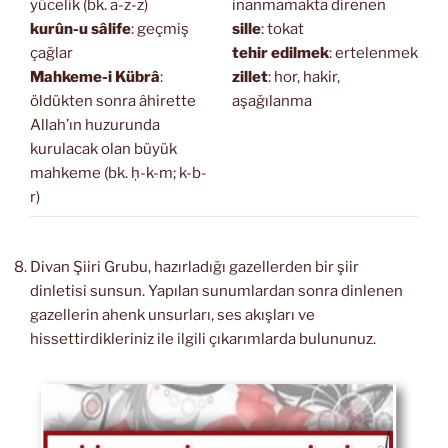
yücelik (bk. a-z-z)
inanmamakta direnen
kurûn-u sâlife
: geçmiş
sille
: tokat
çağlar
tehir edilmek
: ertelenmek
Mahkeme-i Kübrâ
:
zillet
: hor, hakir,
öldükten sonra âhirette
aşağılanma
Allah’ın huzurunda
kurulacak olan büyük
mahkeme (bk. ḥ-k-m; k-b-
r)
Divan Şiiri Grubu, hazırladığı gazellerden bir şiir
dinletisi sunsun. Yapılan sunumlardan sonra dinlenen
gazellerin ahenk unsurları, ses akışları ve
hissettirdikleriniz ile ilgili çıkarımlarda bulununuz.