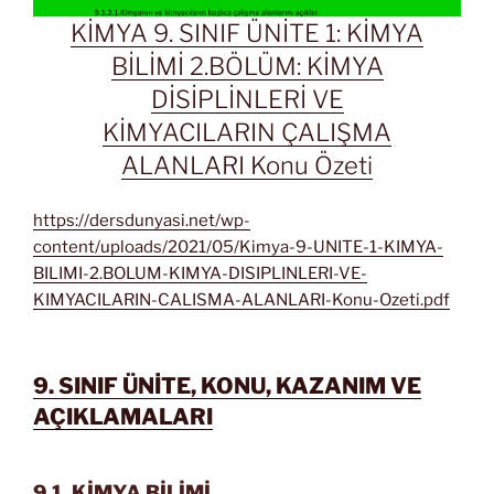
KİMYA 9. SINIF ÜNİTE 1: KİMYA
BİLİMİ 2.BÖLÜM: KİMYA
DİSİPLİNLERİ VE
KİMYACILARIN ÇALIŞMA
ALANLARI Konu Özeti
https://dersdunyasi.net/wp-
content/uploads/2021/05/Kimya-9-UNITE-1-KIMYA-
BILIMI-2.BOLUM-KIMYA-DISIPLINLERI-VE-
KIMYACILARIN-CALISMA-ALANLARI-Konu-Ozeti.pdf
9. SINIF ÜNİTE, KONU, KAZANIM VE
AÇIKLAMALARI
9.1. KİMYA BİLİMİ