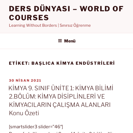
İçeriğe
DERS DÜNYASI – WORLD OF
geç
COURSES
Learning Without Borders | Sınırsız Öğrenme
Menü
ETIKET:
BAŞLICA KİMYA ENDÜSTRİLERİ
YAYIM
30 NISAN 2021
TARIHI
KİMYA 9. SINIF ÜNİTE 1: KİMYA BİLİMİ
2.BÖLÜM: KİMYA DİSİPLİNLERİ VE
KİMYACILARIN ÇALIŞMA ALANLARI
Konu Özeti
[smartslider3 slider=”46″]