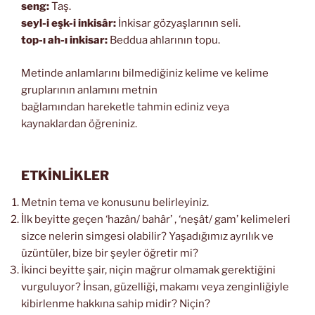
seng:
Taş.
seyl-i eşk-i inkisâr:
İnkisar gözyaşlarının seli.
top-ı ah-ı inkisar:
Beddua ahlarının topu.
Metinde anlamlarını bilmediğiniz kelime ve kelime
gruplarının anlamını metnin
bağlamından hareketle tahmin ediniz veya
kaynaklardan öğreniniz.
ETKİNLİKLER
Metnin tema ve konusunu belirleyiniz.
İlk beyitte geçen ‘hazân/ bahâr’ , ‘neşât/ gam’ kelimeleri
sizce nelerin simgesi olabilir? Yaşadığımız ayrılık ve
üzüntüler, bize bir şeyler öğretir mi?
İkinci beyitte şair, niçin mağrur olmamak gerektiğini
vurguluyor? İnsan, güzelliği, makamı veya zenginliğiyle
kibirlenme hakkına sahip midir? Niçin?