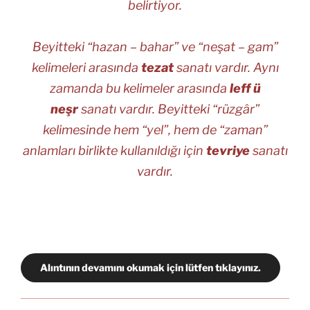
belirtiyor.
Beyitteki “
hazan – bahar
” ve “
neşat – gam
”
kelimeleri arasında
tezat
sanatı vardır. Aynı
zamanda bu kelimeler arasında
leff ü
neşr
sanatı vardır. Beyitteki “
rüzgâr
”
kelimesinde hem “yel”, hem de “zaman”
anlamları birlikte kullanıldığı için
tevriye
sanatı
vardır.
Alıntının devamını okumak için lütfen tıklayınız.