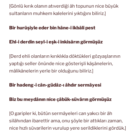
[Gönlü kırık olanın atıverdiği âh topunun nice büyük
sultanların muhkem kalelerini yıktığını biliriz.]
Bir hurûşiyle eder bin hâne-i ikbâli pest
Ehl-i derdin seyl-i eşk-i inkisârın görmüşüz
[Derd ehli olanların kırıklıkla döktükleri gözyaşlarının
yaptığı seller önünde nice gösterişli kâşânelerin,
mâlikânelerin yerle bir olduğunu biliriz.]
Bir hadeng-i cân-güdâz-ı âhdır sermâyesi
Biz bu meydânın nice çâbük-süvârın görmüşüz
[O garipler ki, bütün sermâyeleri can yakıcı bir âh
silâhından ibarettir ama, onu şöyle bir attıkları zaman,
nice hızlı süvarilerin vurulup yere serildiklerini gördük.]