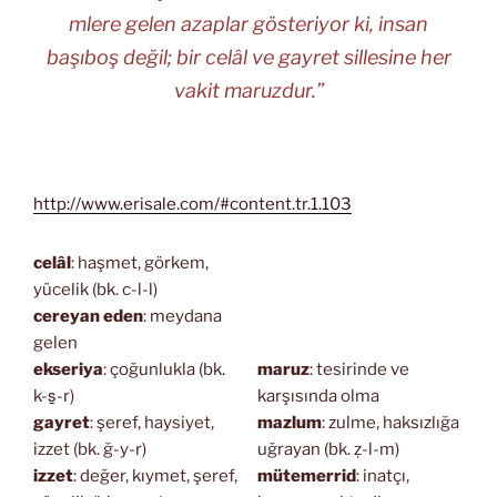
mlere gelen azaplar gösteriyor ki, insan
başıboş değil; bir celâl ve gayret sillesine her
vakit maruzdur.”
http://www.erisale.com/#content.tr.1.103
celâl
: haşmet, görkem,
yücelik (bk. c-l-l)
cereyan eden
: meydana
gelen
ekseriya
: çoğunlukla (bk.
maruz
: tesirinde ve
k-s̱-r)
karşısında olma
gayret
: şeref, haysiyet,
mazlum
: zulme, haksızlığa
izzet (bk. ğ-y-r)
uğrayan (bk. ẓ-l-m)
izzet
: değer, kıymet, şeref,
mütemerrid
: inatçı,