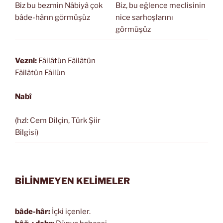
Biz bu bezmin Nâbiyâ çok
Biz, bu eğlence meclisinin
bâde-hârın görmüşüz
nice sarhoşlarını
görmüşüz
Vezni:
Fâilâtün Fâilâtün
Fâilâtün Fâilün
Nabî
(hzl: Cem Dilçin, Türk Şiir
Bilgisi)
BİLİNMEYEN KELİMELER
bâde-hâr:
İçki içenler.