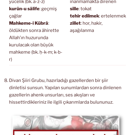
yücelik (bk. a-z-z)
inanmamakta direnen
kurûn-u sâlife
: geçmiş
sille
: tokat
çağlar
tehir edilmek
: ertelenmek
Mahkeme-i Kübrâ
:
zillet
: hor, hakir,
öldükten sonra âhirette
aşağılanma
Allah’ın huzurunda
kurulacak olan büyük
mahkeme (bk. ḥ-k-m; k-b-
r)
Divan Şiiri Grubu, hazırladığı gazellerden bir şiir
dinletisi sunsun. Yapılan sunumlardan sonra dinlenen
gazellerin ahenk unsurları, ses akışları ve
hissettirdikleriniz ile ilgili çıkarımlarda bulununuz.