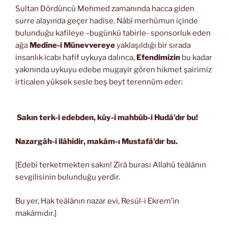
Sultan Dördüncü Mehmed zamanında hacca giden
surre alayında geçer hadise. Nâbî merhûmun içinde
bulunduğu kafileye –bugünkü tabirle- sponsorluk eden
ağa
Medine-i Münevvereye
yaklaşıldığı bir sırada
insanlık icabı hafif uykuya dalınca,
Efendimizin
bu kadar
yakınında uykuyu edebe mugayir gören hikmet şairimiz
irticalen yüksek sesle beş beyt terennüm eder:
Sakın terk-i edebden, kûy-i mahbûb-i Hudâ’dır bu!
Nazargâh-i ilâhîdir, makâm-ı Mustafâ’dır bu.
[Edebi terketmekten sakın! Zîrâ burası Allahü teâlânın
sevgilisinin bulunduğu yerdir.
Bu yer, Hak teâlânın nazar evi, Resûl-i Ekrem’in
makâmıdır.]