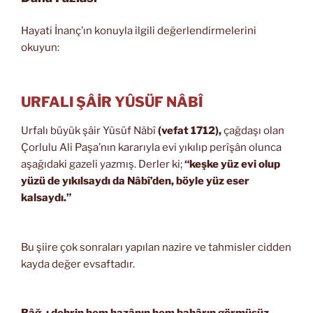
Hayati İnanç’ın konuyla ilgili değerlendirmelerini
okuyun:
URFALI ŞÂİR YÛSÜF NÂBÎ
Urfalı büyük şâir Yûsüf Nâbî
(vefat 1712),
çağdaşı olan
Çorlulu Ali Paşa’nın kararıyla evi yıkılıp perîşân olunca
aşağıdaki gazeli yazmış. Derler ki;
“keşke yüz evi olup
yüzü de yıkılsaydı da Nâbî’den, böyle yüz eser
kalsaydı.”
Bu şiire çok sonraları yapılan nazire ve tahmisler cidden
kayda değer evsaftadır.