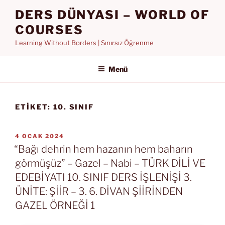
İçeriğe
DERS DÜNYASI – WORLD OF
geç
COURSES
Learning Without Borders | Sınırsız Öğrenme
Menü
ETIKET:
10. SINIF
YAYIM
4 OCAK 2024
TARIHI
“Bağı dehrin hem hazanın hem baharın
görmüşüz” – Gazel – Nabi – TÜRK DİLİ VE
EDEBİYATI 10. SINIF DERS İŞLENİŞİ 3.
ÜNİTE: ŞİİR – 3. 6. DİVAN ŞİİRİNDEN
GAZEL ÖRNEĞİ 1