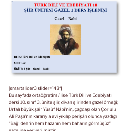
[smartslider3 slider=”48″]
Bu sayfada ortaöğretim / lise Türk Dili ve Edebiyatı
dersi 10. sınıf 3. ünite şiir, divan şiirinden gazel örneği;
Urfalı büyük şâir Yûsüf Nâbî’nin
,
çağdaşı olan Çorlulu
Ali Paşa’nın kararıyla evi yıkılıp perîşân olunca yazdığı
“Bağı dehrin hem hazanın hem baharın görmüşüz”
gazeline yer verilmiştir.