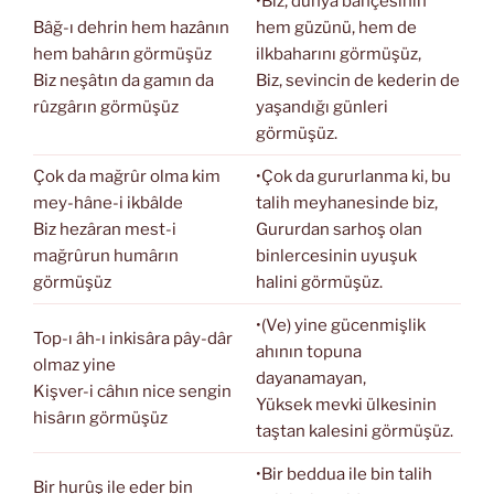
•Biz, dünya bahçesinin
Bâğ-ı dehrin hem hazânın
hem güzünü, hem de
hem bahârın görmüşüz
ilkbaharını görmüşüz,
Biz neşâtın da gamın da
Biz, sevincin de kederin de
rûzgârın görmüşüz
yaşandığı günleri
görmüşüz.
Çok da mağrûr olma kim
•Çok da gururlanma ki, bu
mey-hâne-i ikbâlde
talih meyhanesinde biz,
Biz hezâran mest-i
Gururdan sarhoş olan
mağrûrun humârın
binlercesinin uyuşuk
görmüşüz
halini görmüşüz.
•(Ve) yine gücenmişlik
Top-ı âh-ı inkisâra pây-dâr
ahının topuna
olmaz yine
dayanamayan,
Kişver-i câhın nice sengin
Yüksek mevki ülkesinin
hisârın görmüşüz
taştan kalesini görmüşüz.
•Bir beddua ile bin talih
Bir hurûş ile eder bin