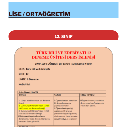
LİSE / ORTAÖĞRETİM
12. SINIF