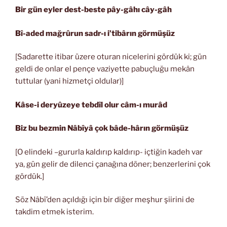
Bir gün eyler dest-beste pây-gâhı cây-gâh
Bî-aded mağrûrun sadr-ı i’tibârın görmüşüz
[Sadarette itibar üzere oturan nicelerini gördük ki; gün
geldi de onlar el pençe vaziyette pabuçluğu mekân
tuttular (yani hizmetçi oldular)]
Kâse-i deryûzeye tebdîl olur câm-ı murâd
Biz bu bezmin Nâbîyâ çok bâde-hârın görmüşüz
[O elindeki –gururla kaldırıp kaldırıp- içtiğin kadeh var
ya, gün gelir de dilenci çanağına döner; benzerlerini çok
gördük.]
Söz Nâbî’den açıldığı için bir diğer meşhur şiirini de
takdim etmek isterim.