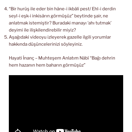
“Bir hurûş ile eder bin hâne-i ikbâli pest/ Ehl-i derdin
seyl-i eşk-i inkisârın görmüşüz” beytinde şair, ne
anlatmak istemiştir? Buradaki manayı ‘ahı tutmak’
deyimi ile ilişkilendirebilir miyiz?
Aşağıdaki videoyu izleyerek gazelle ilgili yorumlar
hakkında düşüncelerinizi söyleyiniz.
Hayati İnanç – Muhteşem Anlatım Nâbî “Bağı dehrin
hem hazanın hem baharın görmüşüz”