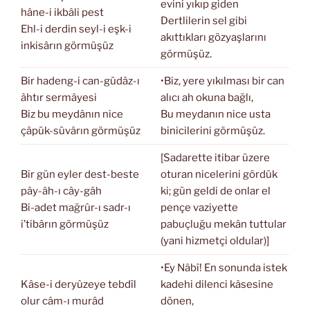
evini yıkıp giden
hâne-i ikbâli pest
Dertlilerin sel gibi
Ehl-i derdin seyl-i eşk-i
akıttıkları gözyaşlarını
inkisârın görmüşüz
görmüşüz.
Bir hadeng-i can-güdâz-ı
•Biz, yere yıkılması bir can
âhtır sermâyesi
alıcı ah okuna bağlı,
Biz bu meydânın nice
Bu meydanın nice usta
çâpük-süvârın görmüşüz
binicilerini görmüşüz.
[Sadarette itibar üzere
Bir gün eyler dest-beste
oturan nicelerini gördük
pây-âh-ı cây-gâh
ki; gün geldi de onlar el
Bi-adet mağrûr-ı sadr-ı
pençe vaziyette
i’tibârın görmüşüz
pabuçluğu mekân tuttular
(yani hizmetçi oldular)]
•Ey Nâbî! En sonunda istek
Kâse-i deryûzeye tebdîl
kadehi dilenci kâsesine
olur câm-ı murâd
dönen,