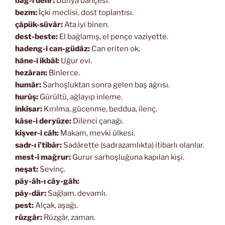
bâğ-ı dehr:
Dünya bahçesi.
bezm:
İçki meclisi, dost toplantısı.
çâpük-süvâr:
Ata iyi binen.
dest-beste:
El bağlamış, el pençe vaziyette.
hadeng-i can-güdâz:
Can eriten ok.
hâne-i ikbâl:
Uğur evi.
hezâran:
Binlerce.
humâr:
Sarhoşluktan sonra gelen baş ağrısı.
hurûş:
Gürültü, ağlayıp inleme.
inkisar:
Kırılma, gücenme, beddua, ilenç.
kâse-i deryûze:
Dilenci çanağı.
kişver-i câh:
Makam, mevki ülkesi.
sadr-ı i’tibâr:
Sadârette (sadrazamlıkta) itibarlı olanlar.
mest-i mağrur:
Gurur sarhoşluğuna kapılan kişi.
neşat:
Sevinç.
pây-âh-ı cây-gâh:
pây-dâr:
Sağlam, devamlı.
pest:
Alçak, aşağı.
rûzgâr:
Rüzgâr, zaman.