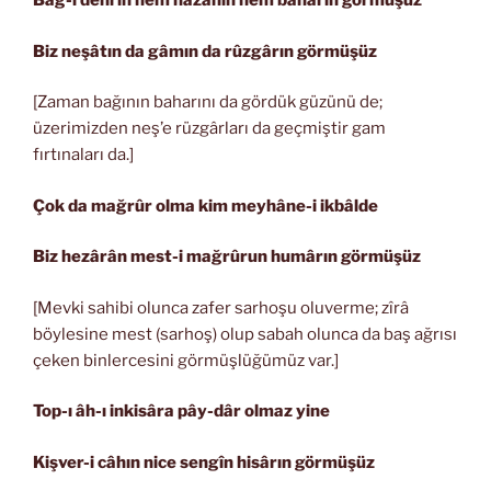
Bâğ-ı dehrin hem hazânın hem bahârın görmüşüz
Biz neşâtın da gâmın da rûzgârın görmüşüz
[Zaman bağının baharını da gördük güzünü de;
üzerimizden neş’e rüzgârları da geçmiştir gam
fırtınaları da.]
Çok da mağrûr olma kim meyhâne-i ikbâlde
Biz hezârân mest-i mağrûrun humârın görmüşüz
[Mevki sahibi olunca zafer sarhoşu oluverme; zîrâ
böylesine mest (sarhoş) olup sabah olunca da baş ağrısı
çeken binlercesini görmüşlüğümüz var.]
Top-ı âh-ı inkisâra pây-dâr olmaz yine
Kişver-i câhın nice sengîn hisârın görmüşüz