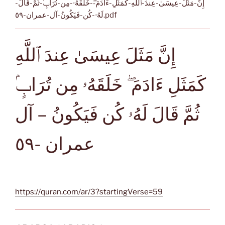
إِنَّ-مَثَلَ-عِيسَىٰ-عِندَ-ٱللَّهِ-كَمَثَلِ-ءَادَمَ-ۖ-خَلَقَهُۥ-مِن-تُرَابٍۢ-ثُمَّ-قَالَ-
لَهُۥ-كُن-فَيَكُونُ-آل-عمران-٥٩.pdf
إِنَّ مَثَلَ عِيسَىٰ عِندَ ٱللَّهِ
كَمَثَلِ ءَادَمَ ۖ خَلَقَهُۥ مِن تُرَابٍۢ
ثُمَّ قَالَ لَهُۥ كُن فَيَكُونُ – آل
عمران -٥٩
https://quran.com/ar/3?startingVerse=59