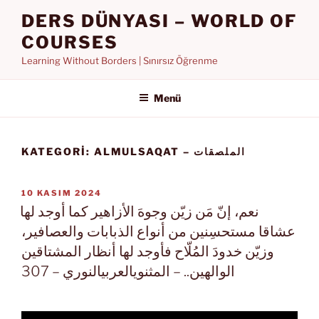
İçeriğe
DERS DÜNYASI – WORLD OF
geç
COURSES
Learning Without Borders | Sınırsız Öğrenme
Menü
KATEGORI:
ALMULSAQAT – الملصقات
YAYIM
10 KASIM 2024
TARIHI
نعم، إنّ مَن زيّن وجوهَ الأزاهير كما أوجد لها
عشاقا مستحسِنين من أنواع الذبابات والعصافير،
وزيّن خدودَ المُلّاح فأوجد لها أنظار المشتاقين
الوالهين.. – المثنويالعربيالنوري – 307