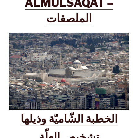
ALMULSAQAT –
الملصقات
الخطبة الشّاميّة
وذيلها
تشخيص العلّة