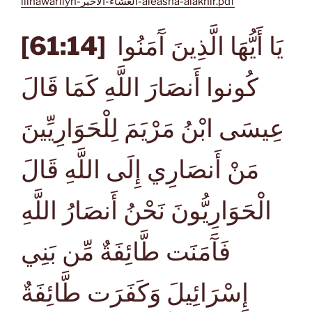
lilhawariiyn-العشاء-الأخير-aleasha-alakhir.pdf
[61:14]
يَا أَيُّهَا الَّذِينَ آَمَنُوا
كُونوا أَنصَارَ اللَّهِ كَمَا قَالَ
عِيسَى ابْنُ مَرْيَمَ لِلْحَوَارِيِّينَ
مَنْ أَنصَارِي إِلَى اللَّهِ قَالَ
الْحَوَارِيُّونَ نَحْنُ أَنصَارُ اللَّهِ
فَآَمَنَت طَّائِفَةٌ مِّن بَنِي
إِسْرَائِيلَ وَكَفَرَت طَّائِفَةٌ