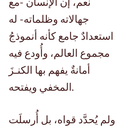
نعم، إن الإنسان -مع
جهالاته وظلماته- له
استعدادٌ جامع كأنه أنموذجُ
مجموع العالم، وأُودع فيه
أمانةٌ يفهم بها الكنـزَ
المخفي ويفتحه.
ولم يُحدَّد قواه، بل أُرسلَت