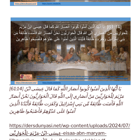
[61:14] يَا أَيُّهَا الَّذِينَ آَمَنُوا كُونوا أَنصَارَ اللَّهِ كَمَا قَالَ عِيسَى ابْنُ
مَرْيَمَ لِلْحَوَارِيِّينَ مَنْ أَنصَارِي إِلَى اللَّهِ قَالَ الْحَوَارِيُّونَ نَحْنُ أَنصَارُ
اللَّهِ فَآَمَنَت طَّائِفَةٌ مِّن بَنِي إِسْرَائِيلَ وَكَفَرَت طَّائِفَةٌ فَأَيَّدْنَا الَّذِينَ
آَمَنُوا عَلَى عَدُوِّهِمْ فَأَصْبَحُوا ظَاهِرِينَ
https://dersdunyasi.net/wp-content/uploads/2024/07/
عِيسَى-ابْنُ-مَرْيَمَ-لِلْحَوَارِيِّين-eisaa-abn-maryam-