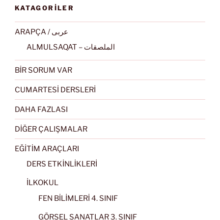
KATAGORİLER
ARAPÇA / عربى
ALMULSAQAT – الملصقات
BİR SORUM VAR
CUMARTESİ DERSLERİ
DAHA FAZLASI
DİĞER ÇALIŞMALAR
EĞİTİM ARAÇLARI
DERS ETKİNLİKLERİ
İLKOKUL
FEN BİLİMLERİ 4. SINIF
GÖRSEL SANATLAR 3. SINIF