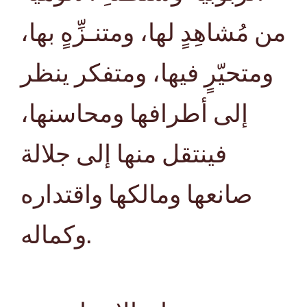
من مُشاهِدٍ لها، ومتنـزِّهٍ بها،
ومتحيّرٍ فيها، ومتفكر ينظر
إلى أطرافها ومحاسنها،
فينتقل منها إلى جلالة
صانعها ومالكها واقتداره
وكماله.