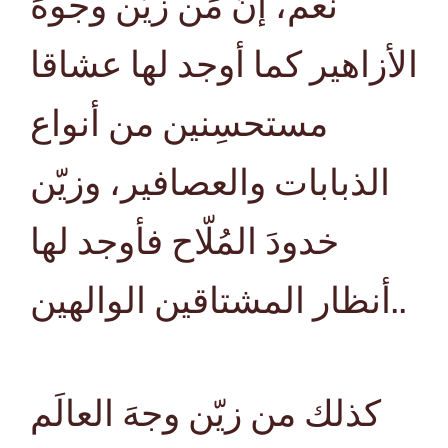
نعم، إنّ مَن زيّن وجوهَ
الأزاهير كما أوجد لها عشاقا
مستحسِنين من أنواع
الذبابات والعصافير، وزيّن
خدودَ المُلّاح فأوجد لها
أنظار المشتاقين الوالهين..
كذلك من زيّن وجهَ العالَم