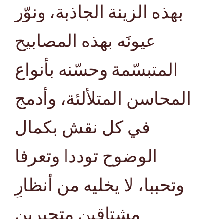
بهذه الزينة الجاذبة، ونوّر
عيونَه بهذه المصابيح
المتبسّمة وحسّنه بأنواع
المحاسن المتلألئة، وأدمج
في كل نقش بكمال
الوضوح توددا وتعرفا
وتحببا، لا يخليه من أنظارِ
مشتاقين متحيرين