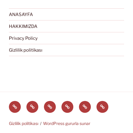
ANASAYFA
HAKKIMIZDA
Privacy Policy
Gizlilik politikası
Türkçe
English
Svenska
العربية
中
EĞİTİM
文
ARAÇLARI
(中
Gizlilik politikası
WordPress gururla sunar
国)