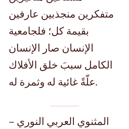
متفكرين منجذبين عارفين
بقيمة كل؛ فلجامعية
الإنسان صار الإنسان
الكامل سببَ خلق الأفلاك
علّةً غائية له وثمرة له.
المثنوي العربي النوري –