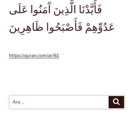
فَأَيَّدْنَا الَّذِينَ آَمَنُوا عَلَى
عَدُوِّهِمْ فَأَصْبَحُوا ظَاهِرِينَ
https://quran.com/ar/61
Ara:
Ara