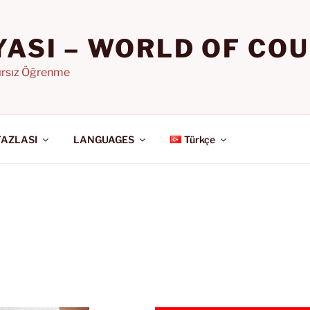
YASI – WORLD OF CO
nırsız Öğrenme
FAZLASI
LANGUAGES
Türkçe