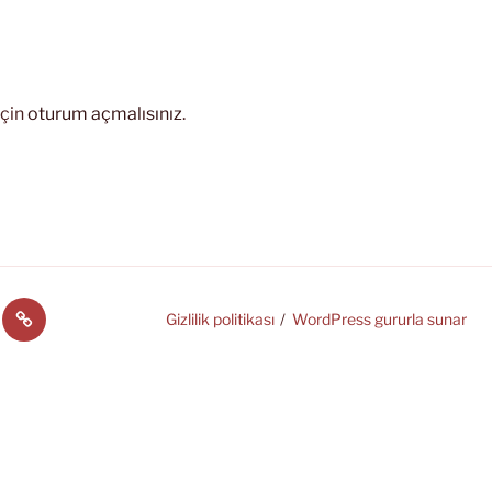
için
oturum açmalısınız
.
中
Gizlilik politikası
WordPress gururla sunar
文
(中
国)