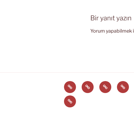
Bir yanıt yazın
Yorum yapabilmek 
Türkçe
English
Svenska
العربية
EĞİTİM
ARAÇLARI