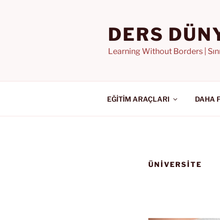
İçeriğe
geç
DERS DÜN
Learning Without Borders | Sı
EĞİTİM ARAÇLARI
DAHA 
ÜNİVERSİTE