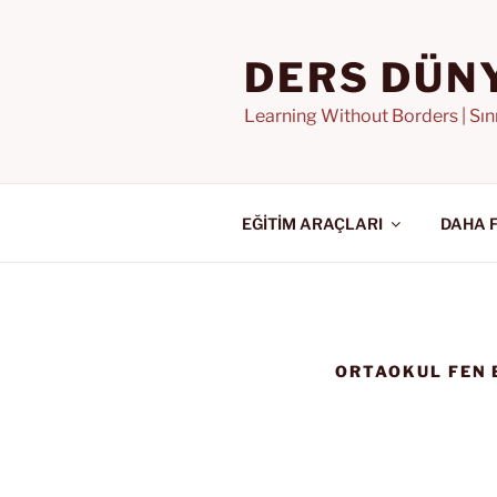
İçeriğe
geç
DERS DÜN
Learning Without Borders | Sı
EĞİTİM ARAÇLARI
DAHA 
ORTAOKUL FEN 