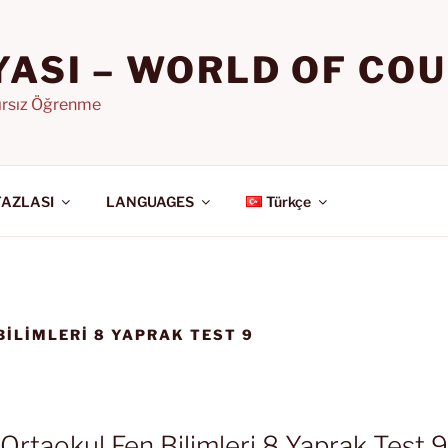
YASI – WORLD OF CO
nırsız Öğrenme
FAZLASI
LANGUAGES
Türkçe
BILIMLERI 8 YAPRAK TEST 9
Ortaokul Fen Bilimleri 8 Yaprak Test 9