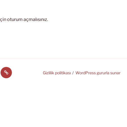
için
oturum açmalısınız
.
中
Gizlilik politikası
WordPress gururla sunar
文
(中
国)