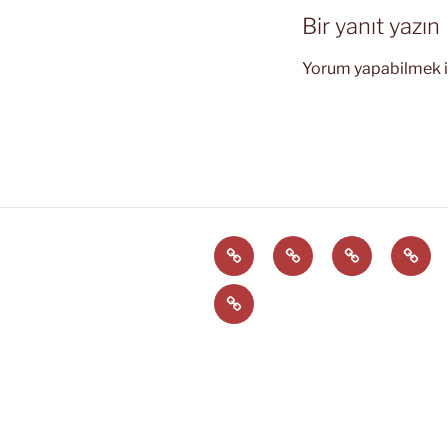
Bir yanıt yazın
Yorum yapabilmek 
Türkçe
English
Svenska
العربية
EĞİTİM
ARAÇLARI