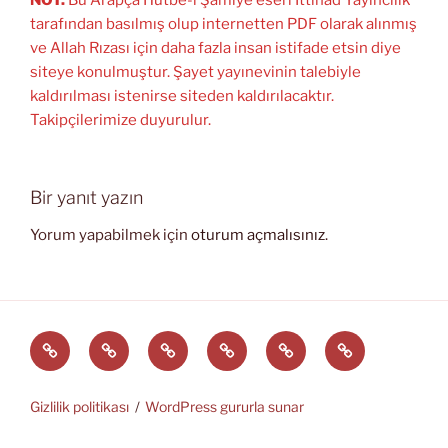
NOT:
Bu Arapça Hutbe-i Şamiye eseri İttihad Yayıncılık
tarafından basılmış olup internetten PDF olarak alınmış
ve Allah Rızası için daha fazla insan istifade etsin diye
siteye konulmuştur. Şayet yayınevinin talebiyle
kaldırılması istenirse siteden kaldırılacaktır.
Takipçilerimize duyurulur.
Bir yanıt yazın
Yorum yapabilmek için
oturum açmalısınız
.
Türkçe
English
Svenska
العربية
中
EĞİTİM
文
ARAÇLARI
(中
Gizlilik politikası
WordPress gururla sunar
国)