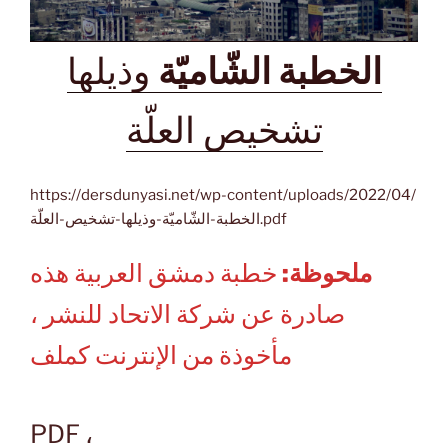
الخطبة الشّاميّة
وذيلها
تشخيص العلّة
https://dersdunyasi.net/wp-content/uploads/2022/04/
الخطبة-الشّاميّة-وذيلها-تشخيص-العلّة.pdf
ملحوظة:
خطبة دمشق العربية هذه
صادرة عن شركة الاتحاد للنشر ،
مأخوذة من الإنترنت كملف
PDF ،