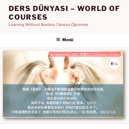
İçeriğe
DERS DÜNYASI – WORLD OF
geç
COURSES
Learning Without Borders | Sınırsız Öğrenme
Menü