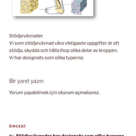
Stödjevävnader
Vi som stödjevävnad våra viktigaste uppgifter är att
stödja, skydda och hålla ihop olika delar av kroppen.
Vi har designats som olika typerna:
Bir yanıt yazın
Yorum yapabilmek için
oturum açmalısınız
.
Yazı
Önceki
ÖNCEKI
gezinmesi
Yazı
Stödjevävnader har designats som olika typerna.