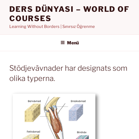
İçeriğe
DERS DÜNYASI – WORLD OF
geç
COURSES
Learning Without Borders | Sınırsız Öğrenme
Menü
Stödjevävnader har designats som
olika typerna.